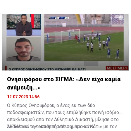
Ονησιφόρου στο ΣΙΓΜΑ: «Δεν είχα καμία
ανάμειξη...»
12.07.2023 14:56
Ο Κύπρος Ονησιφόρου, ο ένας εκ των δύο
ποδοσφαιριστών, που τους επιβλήθηκε ποινή ισόβιου
αποκλεισμού από τον Αθλητικό Δικαστή, μίλησε στο
ΣΙΓΜΑ και την εκπομπή «Μεσημέρι και Κάτι» με τον
Αναλυτικά οι τοποθετήσεις του πιο κάτω: