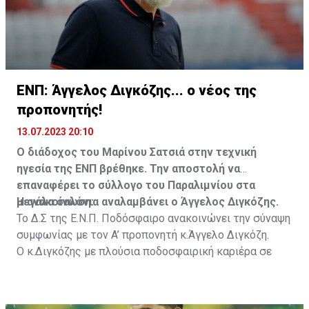
ΕΝΠ: Άγγελος Διγκόζης... ο νέος της
προπονητής!
13.07.2023 20:10
Ο διάδοχος του Μαρίνου Σατσιά στην τεχνική
ηγεσία της ΕΝΠ βρέθηκε. Την αποστολή να
επαναφέρει το σύλλογο του Παραλιμνίου στα
μεγάλα σαλόνια αναλαμβάνει ο Άγγελος Διγκόζης.
Η ανακοίνωση:
Το Δ.Σ της Ε.Ν.Π. Ποδόσφαιρο ανακοινώνει την σύναψη
συμφωνίας με τον A’ προπονητή κ.Άγγελο Διγκόζη.
Ο κ.Διγκόζης με πλούσια ποδοσφαιρική καριέρα σε
ομάδες της Ελλάδας, ξεκίνησε την προπονητική του
καριέρα ως βοηθός Προπονητής το 2011 στον
Πανθρακικό.