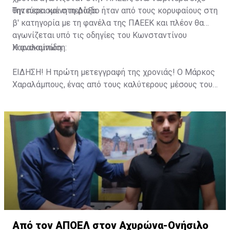
θητεύσει και στη Δόξα.
Την περασμένη περίοδο ήταν από τους κορυφαίους στη
β' κατηγορία με τη φανέλα της ΠΑΕΕΚ και πλέον θα
αγωνίζεται υπό τις οδηγίες του Κωνσταντίνου
Χαραλαμπίδη.
Η ανακοίνωση:
ΕΙΔΗΣΗ! Η πρώτη μετεγγραφή της χρονιάς! Ο Μάρκος
Χαραλάμπους, ένας από τους καλύτερους μέσους του
πρωταθλήματος και αρχηγός της ΠΑΕΕΚ για πολλά
χρόνια. Έπαιξε επίσης στην Δόξα Κατοκωπιάς ενώ
είχε και συμμετοχή με τον ΑΠΟΕΛ Λευκωσίας σε
παιχνίδι στο Europa League. Καλωσορίζουμε τον
Μάρκο στην ομάδα μας!
Από τον ΑΠΟΕΛ στον Αχυρώνα-Ονήσιλο