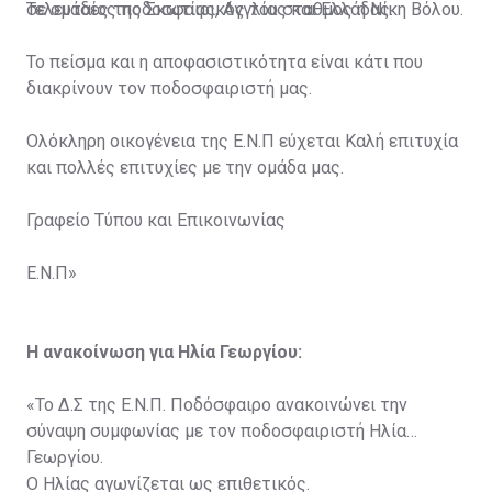
σε ομάδες της Σκωτίας, Αγγλίας και Ελλάδας.
Τελευταίος ποδοσφαιρικός του σταθμος η Νίκη Βόλου.
To πείσμα και η αποφασιστικότητα είναι κάτι που
διακρίνουν τον ποδοσφαιριστή μας.
Ολόκληρη οικογένεια της Ε.Ν.Π εύχεται Καλή επιτυχία
και πολλές επιτυχίες με την ομάδα μας.
Γραφείο Τύπου και Επικοινωνίας
Ε.Ν.Π»
Η ανακοίνωση για Ηλία Γεωργίου:
«Το Δ.Σ της Ε.Ν.Π. Ποδόσφαιρο ανακοινώνει την
σύναψη συμφωνίας με τον ποδοσφαιριστή Hλία
Γεωργίου.
O Ηλίας αγωνίζεται ως επιθετικός.