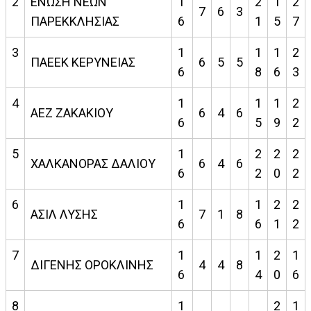
2
ΕΝΩΣΗ ΝΕΩΝ
1
2
1
2
7
6
3
ΠΑΡΕΚΚΛΗΣΙΑΣ
6
1
5
7
3
1
1
1
2
ΠΑΕΕΚ ΚΕΡΥΝΕΙΑΣ
6
5
5
6
8
6
3
4
1
1
1
2
ΑΕΖ ΖΑΚΑΚΙΟΥ
6
4
6
6
5
9
2
5
1
2
2
2
ΧΑΛΚΑΝΟΡΑΣ ΔΑΛΙΟΥ
6
4
6
6
2
0
2
6
1
1
2
2
ΑΣΙΛ ΛΥΣΗΣ
7
1
8
6
6
1
2
7
1
1
2
1
ΔΙΓΕΝΗΣ ΟΡΟΚΛΙΝΗΣ
4
4
8
6
4
0
6
8
1
2
1