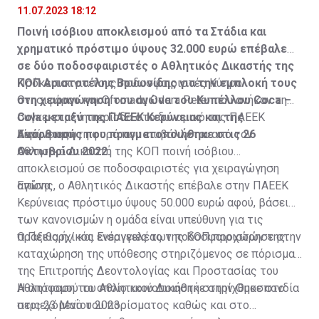
11.07.2023 18:12
Ποινή ισόβιου αποκλεισμού από τα Στάδια και
χρηματικό πρόστιμο ύψους 32.000 ευρώ επέβαλε
σε δύο ποδοσφαιριστές ο Αθλητικός Δικαστής της
ΚΟΠ Αριστοτέλης Βρυωνίδης για την εμπλοκή τους
Πρόκειται για τους ποδοσφαιριστές Κύπρο
στη χειραγώγηση του αγώνα του Κυπέλλου Coca –
Ονησιφόρου και Ofornadu Odera Peter που ανήκαν τη
Cola μεταξύ της ΠΑΕΕΚ Κερύνειας και της
συγκεκριμένη περίοδο στο δυναμικό της ΠΑΕΕΚ
Ανόρθωσης που πραγματοποιήθηκε στις 26
Κερύνειας.
Είναι η πρώτη φορά που επιβάλλεται από τoν
Οκτωβρίου 2022.
Αθλητικό Δικαστή της ΚΟΠ ποινή ισόβιου
αποκλεισμού σε ποδοσφαιριστές για χειραγώγηση
αγώνα.
Επίσης, ο Αθλητικός Δικαστής επέβαλε στην ΠΑΕΕΚ
Κερύνειας πρόστιμο ύψους 50.000 ευρώ αφού, βάσει
των κανονισμών η ομάδα είναι υπεύθυνη για τις
πράξεις ή / και ενέργειες των ποδοσφαιριστών της.
Ο Πειθαρχικός Εισαγγελέας της ΚΟΠ προχώρησε στην
καταχώρηση της υπόθεσης στηριζόμενος σε πόρισμα
της Επιτροπής Δεοντολογίας και Προστασίας του
Αθλητισμού το οποίο κοινοποιήθηκε στην Ομοσπονδία
Η απόφαση του Αθλητικού Δικαστή στηρίχθηκε στο
στις 23 Μαΐου 2023.
περιεχόμενο του πορίσματος καθώς και στο