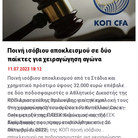
Ποινή ισόβιου αποκλεισμού σε δύο
παίκτες για χειραγώγηση αγώνα
11.07.2023 18:12
Ποινή ισόβιου αποκλεισμού από τα Στάδια και
χρηματικό πρόστιμο ύψους 32.000 ευρώ επέβαλε
σε δύο ποδοσφαιριστές ο Αθλητικός Δικαστής της
ΚΟΠ Αριστοτέλης Βρυωνίδης για την εμπλοκή τους
Πρόκειται για τους ποδοσφαιριστές Κύπρο
στη χειραγώγηση του αγώνα του Κυπέλλου Coca –
Ονησιφόρου και Ofornadu Odera Peter που ανήκαν τη
Cola μεταξύ της ΠΑΕΕΚ Κερύνειας και της
συγκεκριμένη περίοδο στο δυναμικό της ΠΑΕΕΚ
Ανόρθωσης που πραγματοποιήθηκε στις 26
Κερύνειας.
Είναι η πρώτη φορά που επιβάλλεται από τoν
Οκτωβρίου 2022.
Αθλητικό Δικαστή της ΚΟΠ ποινή ισόβιου
αποκλεισμού σε ποδοσφαιριστές για χειραγώγηση