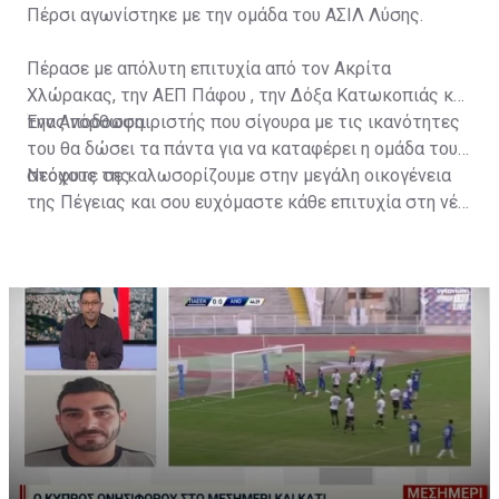
Πέρσι αγωνίστηκε με την ομάδα του ΑΣΙΛ Λύσης.
Πέρασε με απόλυτη επιτυχία από τον Ακρίτα
Χλώρακας, την ΑΕΠ Πάφου , την Δόξα Κατωκοπιάς και
την Ανόρθωση.
Ένας ποδοσφαιριστής που σίγουρα με τις ικανότητες
του θα δώσει τα πάντα για να καταφέρει η ομάδα τους
στόχους της.
Νεόφυτε σε καλωσορίζουμε στην μεγάλη οικογένεια
της Πέγειας και σου ευχόμαστε κάθε επιτυχία στη νέα
ποδοσφαιρική χρονιά.