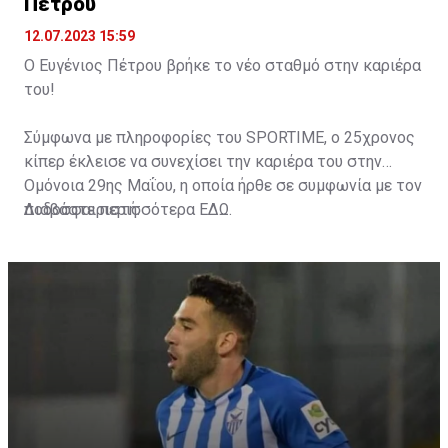
Πέτρου
Γραφείο Τύπου και Επικοινωνίας
Ε.Ν.Π.
12.07.2023 15:59
Ο Ευγένιος Πέτρου βρήκε το νέο σταθμό στην καριέρα
του!
Σύμφωνα με πληροφορίες του SPORTIME, o 25χρονος
κίπερ έκλεισε να συνεχίσει την καριέρα του στην
Ομόνοια 29ης Μαΐου, η οποία ήρθε σε συμφωνία με τον
ποδοσφαιριστή.
Διαβάστε περισσότερα
ΕΔΩ
.