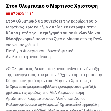
Στον Ολυμπιακό ο Μαρτίνος Χριστοφή
08.07.2023 11:10
Στον Ολυμπιακό θα συνεχίσει την καριέρα του ο
Μαρτίνος Χριστοφή, ο οποίος επέστρεψε στην
Κύπρο μετά την... περιήγησή του σε Φινλανδία και
Κόσοβο.
Το αστρονομικό ποσό που ζητά ο Μπαπέ από τη Ρεάλ
για να υπογράψει!
Πετά για Αυστρία και... δυνατά φιλικά!
Αναλυτικά η ανακοίνωση:
«Ο Ολυμπιακός Λευκωσίας ανακοινώνει την έναρξη
της συνεργασίας του με τον 29χρονο αριστεροπόδαρο
Κύπριο κεντρικό αμυντικό Μαρτίνο Χριστοφή, ο
οποίος υπέγραψε συμβόλαιο συνεργασίας για 1+1
Ο Χριστοφή, στο παρελθόν έχει αγωνιστεί μεταξύ
χρόνια.
άλλων στις ομάδες της ΑΕΛ Λεμεσού, Ερμή
Αραδίππου, Καρμιώτισσας, Αλκής και Δόξας
Κατωκοπιάς ενώ την περσινή αγωνιστική περίοδο
Καλωσορίζουμε τον Μαρτίνο Χριστοφή στη μεγάλη
αγωνίστηκε το πρώτο μισό στην ομάδα FC Lahti της
οικογένεια του ΟΛΥΜΠΙΑΚΟΥ και του ευχόμαστε Υγεία,