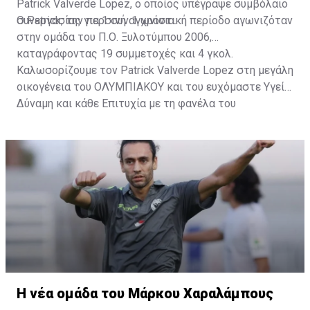
Patrick Valverde Lopez, ο οποίος υπέγραψε συμβόλαιο
συνεργασίας για 1 συν 1 χρόνια.
Ο Patrick, την περσινή αγωνιστική περίοδο αγωνιζόταν
στην ομάδα του Π.Ο. Ξυλοτύμπου 2006,
καταγράφοντας 19 συμμετοχές και 4 γκολ.
Καλωσορίζουμε τον Patrick Valverde Lopez στη μεγάλη
οικογένεια του ΟΛΥΜΠΙΑΚΟΥ και του ευχόμαστε Υγεία,
Δύναμη και κάθε Επιτυχία με τη φανέλα του
ΟΛΥΜΠΙΑΚΟΥ ΜΑΣ!
Η νέα ομάδα του Μάρκου Χαραλάμπους