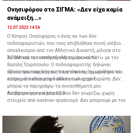
Ονησιφόρου στο ΣΙΓΜΑ: «Δεν είχα καμία
ανάμειξη...»
12.07.2023 14:56
Ο Κύπρος Ονησιφόρου, ο ένας εκ των δύο
ποδοσφαιριστών, που τους επιβλήθηκε ποινή ισόβιου
αποκλεισμού από τον Αθλητικό Δικαστή, μίλησε στο
ΣΙΓΜΑ και την εκπομπή «Μεσημέρι και Κάτι» με τον
Αναλυτικά οι τοποθετήσεις του πιο κάτω:
Βασίλη Τσιρόπουλο. Ο ποδοσφαιριστής δηλώνει
άγνοια για τους λόγους τους οποίους τιμωρήθηκε και
«Είναι πρωτοφανής αυτή η απόφαση, όχι μόνο για το
επίσης, ότι είναι στη διάθεση των αρχών.
κυπριακό ποδόσφαιρο αλλά για όλη την Ευρώπη. Δεν
μπορώ να περιγράψω τα συναισθήματά μου.
Κατηγορούμαι για λόγους που δεν γνωρίζω, χωρίς
Διαβάστε τη συνέχεια
ΕΔΩ
στοιχείο από κανέναν οργανισμό. Δεν μπορούμε με τον
Δικηγόρο μου να παρουσιαστούμε για να
υπερασπιστούμε το όνομά μου».