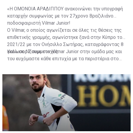
«Η ΟΜΟΝΟΙΑ ΑΡΑΔΙΠΠΟΥ ανακοινώνει την υπογραφή
καταρχήν συμφωνίας με τον 27χρονο Βραζιλιάνο
ποδοσφαιριστή Vilmar Junior!
Ο Vilmar, ο οποίος αγωνίζεται σε όλες τις θέσεις της
επιθετικής γραμμής, αγωνίστηκε ξανά στην Κύπρο το
2021/22 με τον Ονήσιλλο Σωτήρας, καταγράφοντας 8
γκολ σε 12 συμμετοχές.
Καλωσορίζουμε τον Vilmar Junior στην ομάδα μας και
του ευχόμαστε κάθε επιτυχία με τα περιστέρια στο
στήθος!».