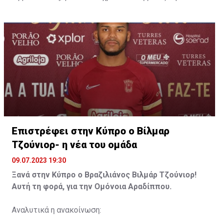
περσινή αγωνιστική περίοδο κατέγραψε 9 συμμετοχές
με την μαυροπράσινη φανέλα σε πρωτάθλημα και
κύπελλο (4 στην αρχική ενδεκάδα και 5 ως αλλαγή).
Ευχόμαστε στον Άγγελο Ζευκή Υγεία, Δύναμη και κάθε
Επιτυχία με τη φανέλα του ΟΛΥΜΠΙΑΚΟΥ ΜΑΣ!
Επιστρέφει στην Κύπρο ο Βίλμαρ
Τζούνιορ- η νέα του ομάδα
09.07.2023 19:30
Ξανά στην Κύπρο ο Βραζιλιάνος Βιλμάρ Τζούνιορ!
Αυτή τη φορά, για την Ομόνοια Αραδίππου.
Αναλυτικά η ανακοίνωση: