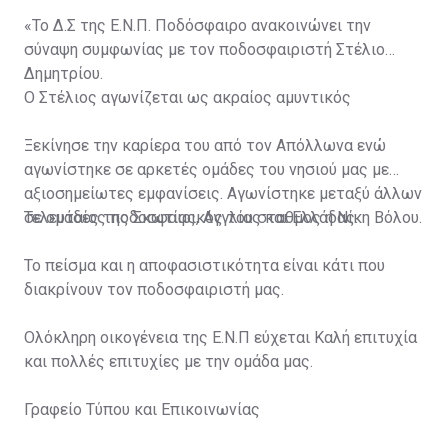
«Το Δ.Σ της Ε.Ν.Π. Ποδόσφαιρο ανακοινώνει την
σύναψη συμφωνίας με τον ποδοσφαιριστή Στέλιο
Δημητρίου.
O Στέλιος αγωνίζεται ως ακραίος αμυντικός
Ξεκίνησε την καρίερα του από τον Απόλλωνα ενώ
αγωνίστηκε σε αρκετές ομάδες του νησιού μας με
αξιοσημείωτες εμφανίσεις. Αγωνίστηκε μεταξύ άλλων
σε ομάδες της Σκωτίας, Αγγλίας και Ελλάδας.
Τελευταίος ποδοσφαιρικός του σταθμος η Νίκη Βόλου.
To πείσμα και η αποφασιστικότητα είναι κάτι που
διακρίνουν τον ποδοσφαιριστή μας.
Ολόκληρη οικογένεια της Ε.Ν.Π εύχεται Καλή επιτυχία
και πολλές επιτυχίες με την ομάδα μας.
Γραφείο Τύπου και Επικοινωνίας