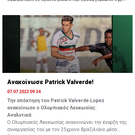
πρώτης κατηγορίας Φιλανδίας και στην συνέχεια στην
Δύναμη και κάθε Επιτυχία με τη φανέλα του
ομάδα K.F Llapi που αγωνίζεται στην πρώτη κατηγορία
ΟΛΥΜΠΙΑΚΟΥ ΜΑΣ!».
του Κoσόβου.
Ανακοίνωσε Patrick Valverde!
07.07.2023 09:34
Την απόκτηση του Patrick Valverde Lopez
ανακοίνωσε ο Ολυμπιακός Λευκωσίας.
Αναλυτικά:
Ο Ολυμπιακός Λευκωσίας ανακοινώνει την έναρξη της
συνεργασίας του με τον 25χρονο Βραζιλιάνο μέσο