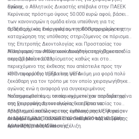
αγώνα.
Επίσης, ο Αθλητικός Δικαστής επέβαλε στην ΠΑΕΕΚ
Κερύνειας πρόστιμο ύψους 50.000 ευρώ αφού, βάσει
των κανονισμών η ομάδα είναι υπεύθυνη για τις
πράξεις ή / και ενέργειες των ποδοσφαιριστών της.
Ο Πειθαρχικός Εισαγγελέας της ΚΟΠ προχώρησε στην
καταχώρηση της υπόθεσης στηριζόμενος σε πόρισμα
της Επιτροπής Δεοντολογίας και Προστασίας του
Αθλητισμού το οποίο κοινοποιήθηκε στην Ομοσπονδία
Η απόφαση του Αθλητικού Δικαστή στηρίχθηκε στο
στις 23 Μαΐου 2023.
περιεχόμενο του πορίσματος καθώς και στο
περιεχόμενο της έκθεσης που απέστειλε προς την
ΚΟΠ το αρμόδιο τμήμα της UEFA.
«Η αναφορά της UEFA είναι για ακόμη μια φορά πολύ
ξεκάθαρη για τον τρόπο με τον οποίο χειραγωγήθηκε ο
αγώνας ενώ η αναφορά για συγκεκριμένους
ποδοσφαιριστές οι οποίοι συμμετείχαν αποδεδειγμένα
Να σημειωθεί πως, το περιεχόμενο του πορίσματος
στη χειραγώγηση του αγώνα, θα πρέπει να
της Επιτροπής Δεοντολογίας και Προστασίας του
προβληματίσει όλους τους εμπλεκόμενους φορείς»
Αθλητισμού καθώς και της έκθεσης της UEFA για τον
αναφέρει μεταξύ άλλων στο σκεπτικό της απόφασης
εν λόγω αγώνα, αποτελεί αντικείμενο αστυνομικής
ΔΙΑΒΑΣΤΕ ΕΔΩ ΤΟ ΣΚΕΠΤΙΚΟ ΤΗΣ ΑΠΟΦΑΣΗΣ ΤΟΥ
του ο Αθλητικός Δικαστής.
έρευνας η οποία είναι σε εξέλιξη.
ΑΘΛΗΤΙΚΟΥ ΔΙΚΑΣΤΗ