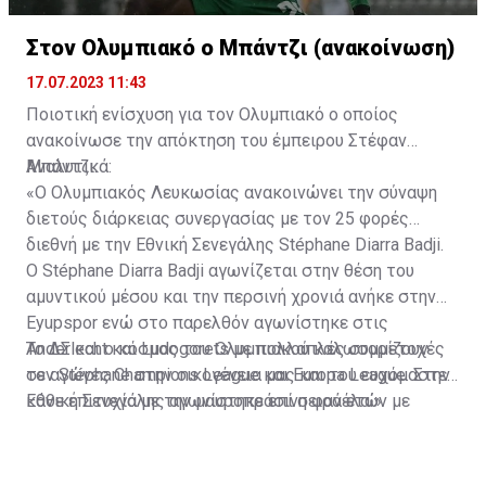
Στον Ολυμπιακό ο Μπάντζι (ανακοίνωση)
17.07.2023 11:43
Ποιοτική ενίσχυση για τον Ολυμπιακό ο οποίος
ανακοίνωσε την απόκτηση του έμπειρου Στέφαν
Μπάντζι.
Αναλυτικά:
«Ο Ολυμπιακός Λευκωσίας ανακοινώνει την σύναψη
διετούς διάρκειας συνεργασίας με τον 25 φορές
διεθνή με την Εθνική Σενεγάλης Stéphane Diarra Badji.
Ο Stéphane Diarra Badji αγωνίζεται στην θέση του
αμυντικού μέσου και την περσινή χρονιά ανήκε στην
Eyupspor ενώ στο παρελθόν αγωνίστηκε στις
Anderlecht και Ludogorets με πολλαπλές συμμετοχές
Το ΔΣ και ο κόσμος του Ολυμπιακού καλωσορίζουν
σε αγώνες Champions League και Europa League. Στην
τον Stéphane στην οικογένεια μας και του ευχόμαστε
Εθνική Σενεγάλης αγωνίστηκε επί σειρά ετών με
κάθε επιτυχία με την μαυροπράσινη φανέλα.»
συμπαίκτες όπως οι: Sadio Mane, Idrissa Gueye,
Cheikhou Kouyate, Papiss Cisse. Χαρακτηρίζεται από
εξαιρετικά αθλητικά προσόντα, τάκλιν ακριβείας και