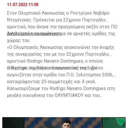
11.07.2023 11:05
Στον Ολυμπιακό Λευκωσίας ο Ροντρίγκο Ναβάρο
Ντομίνγκες. Πρόκειται για 22χρονο Πορτογάλο
αμυντικό, που άνηκε την προηγούμενη σεζόν στον ΠΟ
Ξυλοτύμπου και αγωνίστηκε σε αρκετές ομάδες της
Αναλυτικά η ανακοίνωση:
χώρας του.
«Ο Ολυμπιακός Λευκωσίας ανακοινώνει την έναρξη
της συνεργασίας του με τον 22χρονο Πορτογάλο
αμυντικό Rodrigo Navarro Domingues, ο οποίος
υπέγραψε συμβόλαιο συνεργασίας για 1 χρόνο.
Ο Rodrigo, την περσινή αγωνιστική περίοδο
αγωνιζόταν στην ομάδα του Π.Ο. Ξυλοτύμπου 2006,
καταγράφοντας 25 συμμετοχές και 4 γκολ.
Καλωσορίζουμε τον Rodrigo Navarro Domingues στη
μεγάλη οικογένεια του ΟΛΥΜΠΙΑΚΟΥ και του
ευχόμαστε Υγεία, Δύναμη και κάθε Επιτυχία με τη
φανέλα του ΟΛΥΜΠΙΑΚΟΥ ΜΑΣ!»