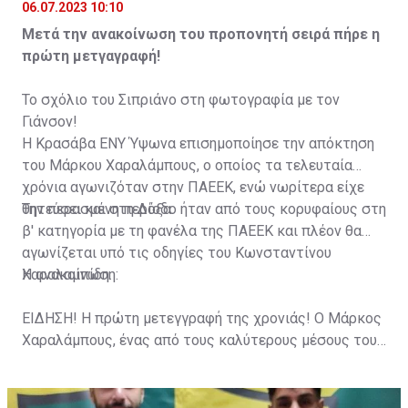
06.07.2023 10:10
Μετά την ανακοίνωση του προπονητή σειρά πήρε η
πρώτη μετγαγραφή!
Το σχόλιο του Σιπριάνο στη φωτογραφία με τον
Γιάνσον!
Η Κρασάβα ΕΝΥ Ύψωνα επισημοποίησε την απόκτηση
του Μάρκου Χαραλάμπους, ο οποίος τα τελευταία
χρόνια αγωνιζόταν στην ΠΑΕΕΚ, ενώ νωρίτερα είχε
θητεύσει και στη Δόξα.
Την περασμένη περίοδο ήταν από τους κορυφαίους στη
β' κατηγορία με τη φανέλα της ΠΑΕΕΚ και πλέον θα
αγωνίζεται υπό τις οδηγίες του Κωνσταντίνου
Χαραλαμπίδη.
Η ανακοίνωση:
ΕΙΔΗΣΗ! Η πρώτη μετεγγραφή της χρονιάς! Ο Μάρκος
Χαραλάμπους, ένας από τους καλύτερους μέσους του
πρωταθλήματος και αρχηγός της ΠΑΕΕΚ για πολλά
χρόνια. Έπαιξε επίσης στην Δόξα Κατοκωπιάς ενώ
είχε και συμμετοχή με τον ΑΠΟΕΛ Λευκωσίας σε