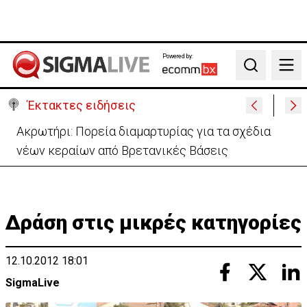
Powered by:
Search
Έκτακτες ειδήσεις
«Πόλεμος» Σάντσεθ-Μελόνι λόγω της Θέουτα:
Ελέγχους και από Ισπανία στα σύνορα
Δράση στις μικρές κατηγορίες
12.10.2012 18:01
SigmaLive