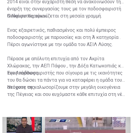
2014 είναι στην ευχάριστη θέση να ανακοινώσουν την
έναρξη της συνεργασίας τους με τον ποδοσφαιριστή
Νεόφυτο Κυριάκου.
Ο Νεόφυτος αγωνίζεται στη μεσαία γραμμή.
Ένας εξαιρετικός, παθιασμένος και πολύ έμπειρος
ποδοσφαιριστής με παρουσίες και στη Ά κατηγορία .
Πέρσι αγωνίστηκε με την ομάδα του ΑΣΙΛ Λύσης.
Πέρασε με απόλυτη επιτυχία από τον Ακρίτα
Χλώρακας, την ΑΕΠ Πάφου , την Δόξα Κατωκοπιάς και
την Ανόρθωση.
Ένας ποδοσφαιριστής που σίγουρα με τις ικανότητες
του θα δώσει τα πάντα για να καταφέρει η ομάδα τους
στόχους της.
Νεόφυτε σε καλωσορίζουμε στην μεγάλη οικογένεια
της Πέγειας και σου ευχόμαστε κάθε επιτυχία στη νέα
ποδοσφαιρική χρονιά.