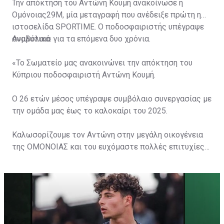
Την απόκτηση του Αντώνη Κουμή ανακοίνωσε η
Ομόνοιας29Μ, μία μεταγραφή που ανέδειξε πρώτη η
ιστοσελίδα
SPORTIME
. Ο ποδοσφαιριστής υπέγραψε
συμβόλαιο για τα επόμενα δυο χρόνια.
Αναλυτικά:
«Το Σωματείο μας ανακοινώνει την απόκτηση του
Κύπριου ποδοσφαιριστή Αντώνη Κουμή.
Ο 26 ετών μέσος υπέγραψε συμβόλαιο συνεργασίας με
την ομάδα μας έως το καλοκαίρι του 2025.
Καλωσορίζουμε τον Αντώνη στην μεγάλη οικογένεια
της ΟΜΟΝΟΙΑΣ και του ευχόμαστε πολλές επιτυχίες
με το Τριφύλλι στο στήθος.