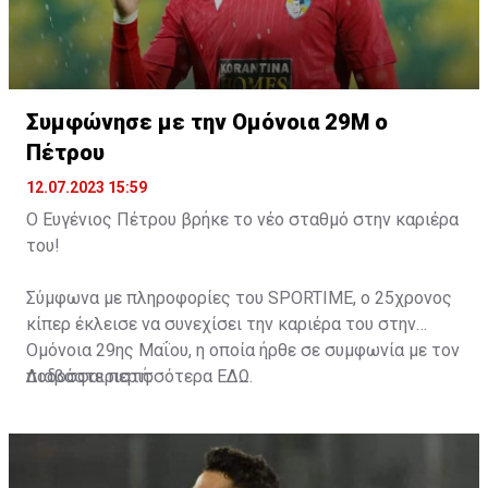
Ιεράπετρας.
Ολόκληρη η οικογένεια της Ε.Ν.Π εύχεται καλή
επιτυχία στον νέο μας προπονητή και ευελπιστούμε
ότι με το πείσμα την υπομονή και την επιμονή που τον
διακατέχει θα καταφέρει να πετύχει τους στόχους
Συμφώνησε με την Ομόνοια 29Μ ο
που έθεσε η ομάδα μας.
Πέτρου
Γραφείο Τύπου και Επικοινωνίας
Ε.Ν.Π.
12.07.2023 15:59
Ο Ευγένιος Πέτρου βρήκε το νέο σταθμό στην καριέρα
του!
Σύμφωνα με πληροφορίες του SPORTIME, o 25χρονος
κίπερ έκλεισε να συνεχίσει την καριέρα του στην
Ομόνοια 29ης Μαΐου, η οποία ήρθε σε συμφωνία με τον
ποδοσφαιριστή.
Διαβάστε περισσότερα
ΕΔΩ
.