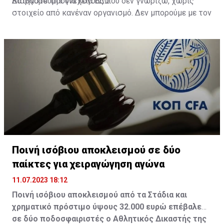
Κατηγορούμαι για λόγους που δεν γνωρίζω, χωρίς
Διαβάστε τη συνέχεια
ΕΔΩ
στοιχείο από κανέναν οργανισμό. Δεν μπορούμε με τον
Δικηγόρο μου να παρουσιαστούμε για να
υπερασπιστούμε το όνομά μου».
Ποινή ισόβιου αποκλεισμού σε δύο
παίκτες για χειραγώγηση αγώνα
11.07.2023 18:12
Ποινή ισόβιου αποκλεισμού από τα Στάδια και
χρηματικό πρόστιμο ύψους 32.000 ευρώ επέβαλε
σε δύο ποδοσφαιριστές ο Αθλητικός Δικαστής της