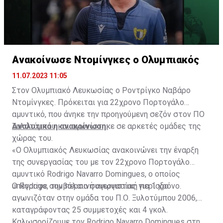
Ανακοίνωσε Ντομίνγκες ο Ολυμπιακός
11.07.2023 11:05
Στον Ολυμπιακό Λευκωσίας ο Ροντρίγκο Ναβάρο
Ντομίνγκες. Πρόκειται για 22χρονο Πορτογάλο
αμυντικό, που άνηκε την προηγούμενη σεζόν στον ΠΟ
Ξυλοτύμπου και αγωνίστηκε σε αρκετές ομάδες της
Αναλυτικά η ανακοίνωση:
χώρας του.
«Ο Ολυμπιακός Λευκωσίας ανακοινώνει την έναρξη
της συνεργασίας του με τον 22χρονο Πορτογάλο
αμυντικό Rodrigo Navarro Domingues, ο οποίος
υπέγραψε συμβόλαιο συνεργασίας για 1 χρόνο.
Ο Rodrigo, την περσινή αγωνιστική περίοδο
αγωνιζόταν στην ομάδα του Π.Ο. Ξυλοτύμπου 2006,
καταγράφοντας 25 συμμετοχές και 4 γκολ.
Καλωσορίζουμε τον Rodrigo Navarro Domingues στη