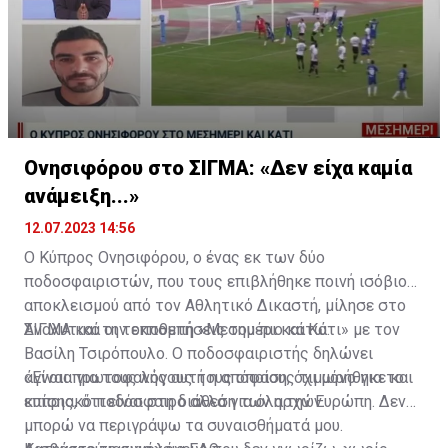
Ονησιφόρου στο ΣΙΓΜΑ: «Δεν είχα καμία
ανάμειξη...»
12.07.2023 14:56
Ο Κύπρος Ονησιφόρου, ο ένας εκ των δύο
ποδοσφαιριστών, που τους επιβλήθηκε ποινή ισόβιου
αποκλεισμού από τον Αθλητικό Δικαστή, μίλησε στο
ΣΙΓΜΑ και την εκπομπή «Μεσημέρι και Κάτι» με τον
Αναλυτικά οι τοποθετήσεις του πιο κάτω:
Βασίλη Τσιρόπουλο. Ο ποδοσφαιριστής δηλώνει
άγνοια για τους λόγους τους οποίους τιμωρήθηκε και
«Είναι πρωτοφανής αυτή η απόφαση, όχι μόνο για το
επίσης, ότι είναι στη διάθεση των αρχών.
κυπριακό ποδόσφαιρο αλλά για όλη την Ευρώπη. Δεν
μπορώ να περιγράψω τα συναισθήματά μου.