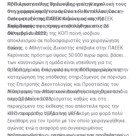
ΚΟΠ Αριστοτέλης Βρυωνίδης για την εμπλοκή τους
Πρόκειται για τους ποδοσφαιριστές Κύπρο
στη χειραγώγηση του αγώνα του Κυπέλλου Coca –
Ονησιφόρου και Ofornadu Odera Peter που ανήκαν τη
Cola μεταξύ της ΠΑΕΕΚ Κερύνειας και της
συγκεκριμένη περίοδο στο δυναμικό της ΠΑΕΕΚ
Ανόρθωσης που πραγματοποιήθηκε στις 26
Κερύνειας.
Είναι η πρώτη φορά που επιβάλλεται από τoν
Οκτωβρίου 2022.
Αθλητικό Δικαστή της ΚΟΠ ποινή ισόβιου
αποκλεισμού σε ποδοσφαιριστές για χειραγώγηση
αγώνα.
Επίσης, ο Αθλητικός Δικαστής επέβαλε στην ΠΑΕΕΚ
Κερύνειας πρόστιμο ύψους 50.000 ευρώ αφού, βάσει
των κανονισμών η ομάδα είναι υπεύθυνη για τις
πράξεις ή / και ενέργειες των ποδοσφαιριστών της.
Ο Πειθαρχικός Εισαγγελέας της ΚΟΠ προχώρησε στην
καταχώρηση της υπόθεσης στηριζόμενος σε πόρισμα
της Επιτροπής Δεοντολογίας και Προστασίας του
Αθλητισμού το οποίο κοινοποιήθηκε στην Ομοσπονδία
Η απόφαση του Αθλητικού Δικαστή στηρίχθηκε στο
στις 23 Μαΐου 2023.
περιεχόμενο του πορίσματος καθώς και στο
περιεχόμενο της έκθεσης που απέστειλε προς την
ΚΟΠ το αρμόδιο τμήμα της UEFA.
«Η αναφορά της UEFA είναι για ακόμη μια φορά πολύ
ξεκάθαρη για τον τρόπο με τον οποίο χειραγωγήθηκε ο
αγώνας ενώ η αναφορά για συγκεκριμένους
ποδοσφαιριστές οι οποίοι συμμετείχαν αποδεδειγμένα
Να σημειωθεί πως, το περιεχόμενο του πορίσματος