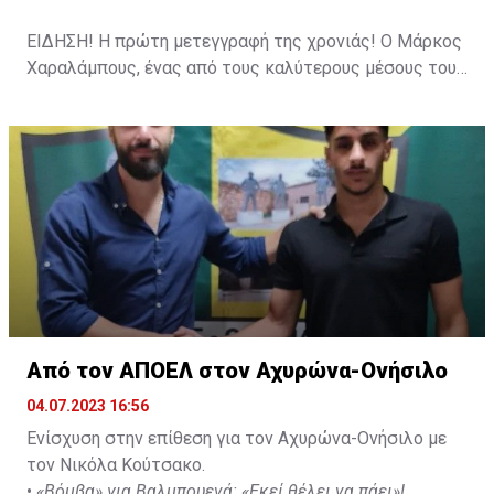
ΕΙΔΗΣΗ! Η πρώτη μετεγγραφή της χρονιάς! Ο Μάρκος
Χαραλάμπους, ένας από τους καλύτερους μέσους του
πρωταθλήματος και αρχηγός της ΠΑΕΕΚ για πολλά
χρόνια. Έπαιξε επίσης στην Δόξα Κατοκωπιάς ενώ
είχε και συμμετοχή με τον ΑΠΟΕΛ Λευκωσίας σε
παιχνίδι στο Europa League. Καλωσορίζουμε τον
Μάρκο στην ομάδα μας!
Από τον ΑΠΟΕΛ στον Αχυρώνα-Ονήσιλο
04.07.2023 16:56
Ενίσχυση στην επίθεση για τον Αχυρώνα-Ονήσιλο με
τον Νικόλα Κούτσακο.
•
«Βόμβα» για Βαλμπουενά: «Εκεί θέλει να πάει»!