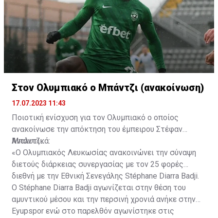
Στον Ολυμπιακό ο Μπάντζι (ανακοίνωση)
17.07.2023 11:43
Ποιοτική ενίσχυση για τον Ολυμπιακό ο οποίος
ανακοίνωσε την απόκτηση του έμπειρου Στέφαν
Μπάντζι.
Αναλυτικά:
«Ο Ολυμπιακός Λευκωσίας ανακοινώνει την σύναψη
διετούς διάρκειας συνεργασίας με τον 25 φορές
διεθνή με την Εθνική Σενεγάλης Stéphane Diarra Badji.
Ο Stéphane Diarra Badji αγωνίζεται στην θέση του
αμυντικού μέσου και την περσινή χρονιά ανήκε στην
Eyupspor ενώ στο παρελθόν αγωνίστηκε στις