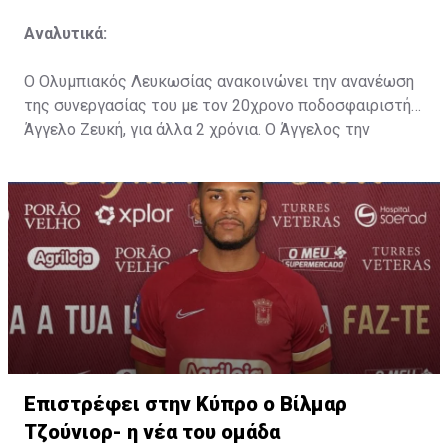
Αναλυτικά:
Ο Ολυμπιακός Λευκωσίας ανακοινώνει την ανανέωση
της συνεργασίας του με τον 20χρονο ποδοσφαιριστή
Άγγελο Ζευκή, για άλλα 2 χρόνια. Ο Άγγελος την
περσινή αγωνιστική περίοδο κατέγραψε 9 συμμετοχές
με την μαυροπράσινη φανέλα σε πρωτάθλημα και
κύπελλο (4 στην αρχική ενδεκάδα και 5 ως αλλαγή).
Ευχόμαστε στον Άγγελο Ζευκή Υγεία, Δύναμη και κάθε
Επιτυχία με τη φανέλα του ΟΛΥΜΠΙΑΚΟΥ ΜΑΣ!
Επιστρέφει στην Κύπρο ο Βίλμαρ
Τζούνιορ- η νέα του ομάδα