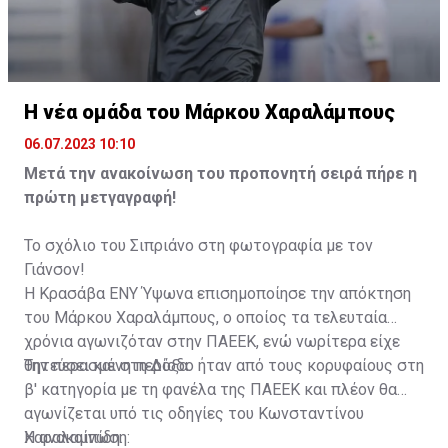
Η νέα ομάδα του Μάρκου Χαραλάμπους
06.07.2023 10:10
Μετά την ανακοίνωση του προπονητή σειρά πήρε η
πρώτη μετγαγραφή!
Το σχόλιο του Σιπριάνο στη φωτογραφία με τον
Γιάνσον!
Η Κρασάβα ΕΝΥ Ύψωνα επισημοποίησε την απόκτηση
του Μάρκου Χαραλάμπους, ο οποίος τα τελευταία
χρόνια αγωνιζόταν στην ΠΑΕΕΚ, ενώ νωρίτερα είχε
θητεύσει και στη Δόξα.
Την περασμένη περίοδο ήταν από τους κορυφαίους στη
β' κατηγορία με τη φανέλα της ΠΑΕΕΚ και πλέον θα
αγωνίζεται υπό τις οδηγίες του Κωνσταντίνου
Χαραλαμπίδη.
Η ανακοίνωση: