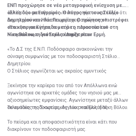
ΕΝΠ προχώρησε σε νέα μεταγραφική ενίσχυση με...
άλλες δύο μεταγραφές. Ο λόγος για τους Στέλιο
«Επίθεση» σε Ευθυμίου: «Η επιτροπή του κατέληξε ότι
Δημητρίου και Ηλία Γεωργίου. Ο πρώτος επιστρέφει
δεν πληρούνταν τα στοιχεία χειραγώγησης»!
στα κυπριακά γήπεδα μετά τη παρουσία του στη
«Έπαιξε» για Κύπρο, τον πήρε ο... Αναστασίου!
Νίκη Βόλου, ο δεύτερος έπαιζε στον Ερμή.
Η ανακοίνωση για Στέλιο Δημητρίου:
«Το Δ.Σ της Ε.Ν.Π. Ποδόσφαιρο ανακοινώνει την
σύναψη συμφωνίας με τον ποδοσφαιριστή Στέλιο
Δημητρίου.
O Στέλιος αγωνίζεται ως ακραίος αμυντικός
Ξεκίνησε την καρίερα του από τον Απόλλωνα ενώ
αγωνίστηκε σε αρκετές ομάδες του νησιού μας με
αξιοσημείωτες εμφανίσεις. Αγωνίστηκε μεταξύ άλλων
σε ομάδες της Σκωτίας, Αγγλίας και Ελλάδας.
Τελευταίος ποδοσφαιρικός του σταθμος η Νίκη Βόλου.
To πείσμα και η αποφασιστικότητα είναι κάτι που
διακρίνουν τον ποδοσφαιριστή μας.