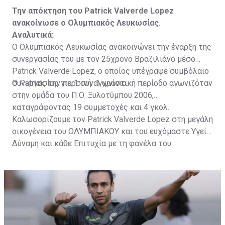
Την απόκτηση του Patrick Valverde Lopez
ανακοίνωσε ο Ολυμπιακός Λευκωσίας.
Αναλυτικά:
Ο Ολυμπιακός Λευκωσίας ανακοινώνει την έναρξη της
συνεργασίας του με τον 25χρονο Βραζιλιάνο μέσο
Patrick Valverde Lopez, ο οποίος υπέγραψε συμβόλαιο
συνεργασίας για 1 συν 1 χρόνια.
Ο Patrick, την περσινή αγωνιστική περίοδο αγωνιζόταν
στην ομάδα του Π.Ο. Ξυλοτύμπου 2006,
καταγράφοντας 19 συμμετοχές και 4 γκολ.
Καλωσορίζουμε τον Patrick Valverde Lopez στη μεγάλη
οικογένεια του ΟΛΥΜΠΙΑΚΟΥ και του ευχόμαστε Υγεία,
Δύναμη και κάθε Επιτυχία με τη φανέλα του
ΟΛΥΜΠΙΑΚΟΥ ΜΑΣ!