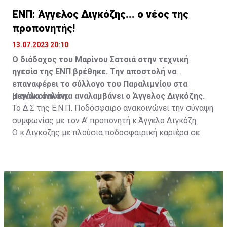
ΕΝΠ: Άγγελος Διγκόζης... ο νέος της
προπονητής!
13.07.2023 20:10
Ο διάδοχος του Μαρίνου Σατσιά στην τεχνική
ηγεσία της ΕΝΠ βρέθηκε. Την αποστολή να
επαναφέρει το σύλλογο του Παραλιμνίου στα
μεγάλα σαλόνια αναλαμβάνει ο Άγγελος Διγκόζης.
Η ανακοίνωση:
Το Δ.Σ της Ε.Ν.Π. Ποδόσφαιρο ανακοινώνει την σύναψη
συμφωνίας με τον A’ προπονητή κ.Άγγελο Διγκόζη.
Ο κ.Διγκόζης με πλούσια ποδοσφαιρική καριέρα σε
ομάδες της Ελλάδας, ξεκίνησε την προπονητική του
καριέρα ως βοηθός Προπονητής το 2011 στον
Πανθρακικό.
Διετέλεσε προπονητής σε αρκετές ομάδες του
Ελληνικού Πρωταθλήματος όπως ο Πανσερραϊκός, ο
Πανηλειακός, Δόξα Δράμας και τελευταίος
ποδοσφαιρικός σταθμός του αποτέλεσε ο Ο.Φ