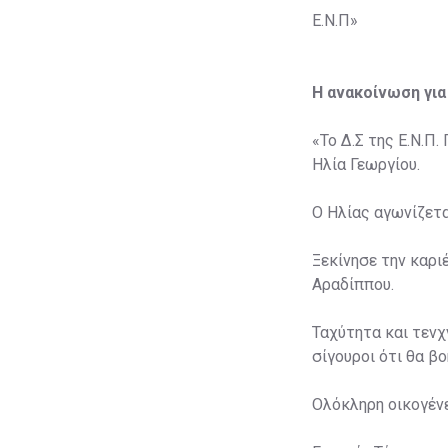
Ε.Ν.Π»
Η ανακοίνωση για
«Το Δ.Σ της Ε.Ν.Π
Hλία Γεωργίου.
O Ηλίας αγωνίζετα
Ξεκίνησε την καρι
Αραδίππου.
Ταχύτητα και τενχ
σίγουροι ότι θα β
Ολόκληρη οικογένε