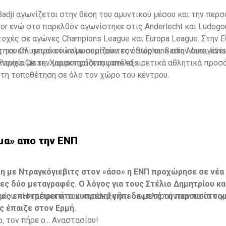
Badji αγωνίζεται στην θέση του αμυντικού μέσου και την περσ
or ενώ στο παρελθόν αγωνίστηκε στις Anderlecht και Ludogo
χές σε αγώνες Champions League και Europa League. Στην Ε
ηκε επί σειρά ετών με συμπαίκτες όπως οι: Sadio Mane, Idris
ς του Ολυμπιακού καλωσορίζουν τον Stéphane στην οικογένει
 Papiss Cisse. Χαρακτηρίζεται από εξαιρετικά αθλητικά προσ
ιτυχία με την μαυροπράσινη φανέλα.»
στη τοποθέτηση σε όλο τον χώρο του κέντρου.
μα» απο την ΕΝΠ
η με Ντραγκόγιεβιτς στον «άσο» η ΕΝΠ προχώρησε σε νέα
λες δύο μεταγραφές. Ο λόγος για τους Στέλιο Δημητρίου κα
ος επιστρέφει στα κυπριακά γήπεδα μετά τη παρουσία του
μίου: «Η επιτροπή του κατέληξε ότι δεν πληρούνταν τα στοιχ
ς έπαιζε στον Ερμή.
, τον πήρε ο... Αναστασίου!