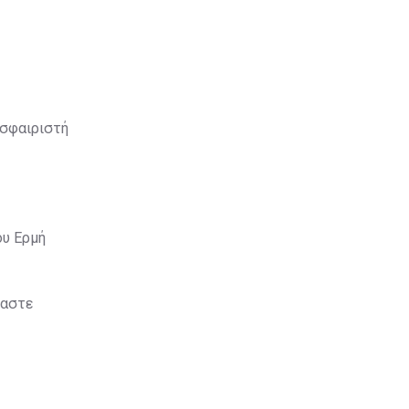
οσφαιριστή
ου Ερμή
μαστε