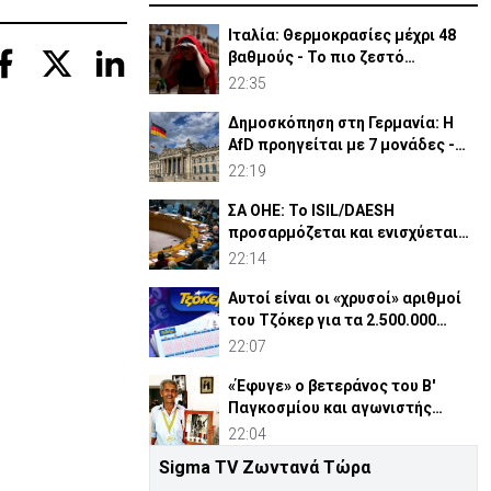
Ιταλία: Θερμοκρασίες μέχρι 48
βαθμούς - Το πιο ζεστό
καλοκαίρι των 100 χρόνων
22:35
Δημοσκόπηση στη Γερμανία: Η
AfD προηγείται με 7 μονάδες -
Διεύρυνε τη διαφορά
22:19
ΣΑ ΟΗΕ: Το ISIL/DAESH
προσαρμόζεται και ενισχύεται
στην Αφρική - Πώς απειλεί
22:14
Αυτοί είναι οι «χρυσοί» αριθμοί
του Τζόκερ για τα 2.500.000
ευρώ
22:07
«Έφυγε» ο βετεράνος του Β'
Παγκοσμίου και αγωνιστής
ΕΟΚΑ, Παύλος Μ. Κασάπης
22:04
Sigma TV Ζωντανά Τώρα
«Όχι» 9 χωρών σε ισχυρισμό