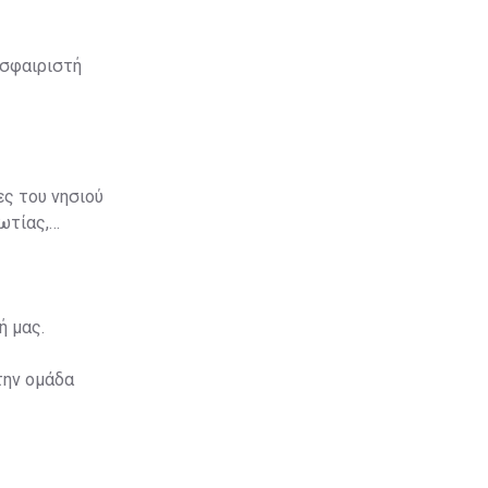
οσφαιριστή
ς του νησιού
ωτίας,
ή μας.
την ομάδα