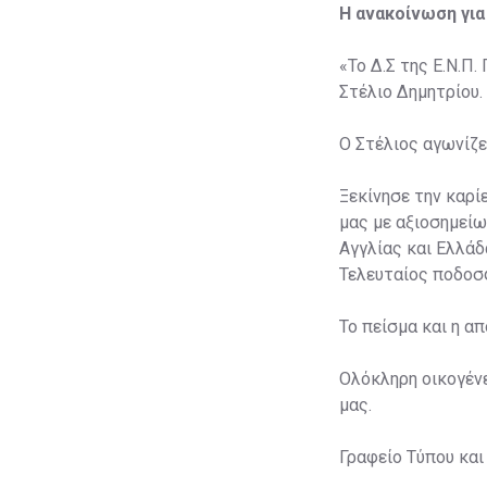
Η ανακοίνωση για
«Το Δ.Σ της Ε.Ν.Π
Στέλιο Δημητρίου.
O Στέλιος αγωνίζε
Ξεκίνησε την καρί
μας με αξιοσημείω
Αγγλίας και Ελλάδ
Τελευταίος ποδοσφ
To πείσμα και η α
Ολόκληρη οικογένε
μας.
Γραφείο Τύπου και