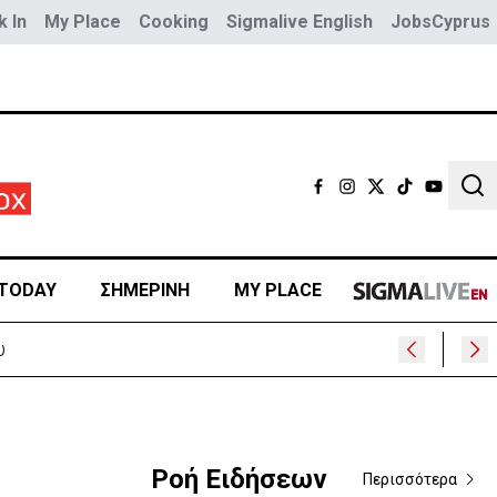
 In
My Place
Cooking
Sigmalive English
JobsCyprus
Sear
TODAY
ΣΗΜΕΡΙΝΗ
MY PLACE
υ
Ροή Ειδήσεων
Περισσότερα