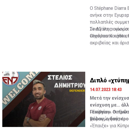
Ο Stéphane Diarra 
ανήκε στην Eyupsp
πολλαπλές συμμετο
Σενεγάλης αγωνίστ
Το ΔΣ και ο κόσμο
Cheikhou Kouyate,
ευχόμαστε κάθε επ
ακριβείας και άρι
Διπλό «χτύπη
14.07.2023 18:43
Μετά την ενίσχυσ
ενίσχυση με... άλ
Γεωργίου. Ο πρώτ
«Επίθεση» σε Ευθυ
Βόλου, ο δεύτερο
χειραγώγησης»!
«Έπαιξε» για Κύπρο