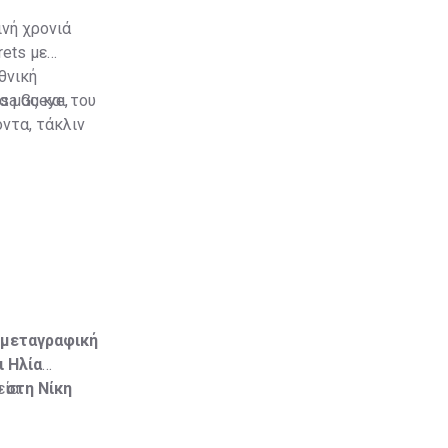
ινή χρονιά
rets με
θνική
sa Gueye,
α μας και του
όντα, τάκλιν
 μεταγραφική
ι Ηλία
 στη Νίκη
εία