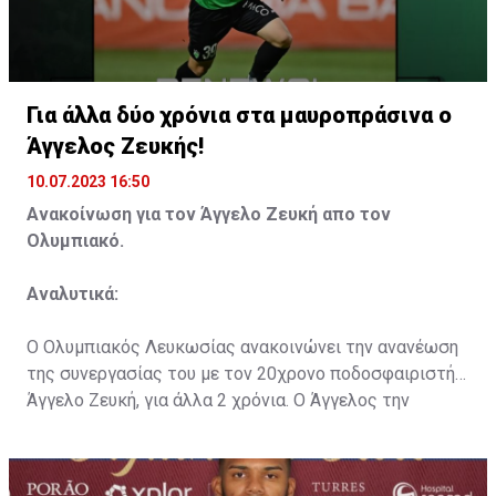
Για άλλα δύο χρόνια στα μαυροπράσινα ο
Άγγελος Ζευκής!
10.07.2023 16:50
Ανακοίνωση για τον Άγγελο Ζευκή απο τον
Ολυμπιακό.
Αναλυτικά:
Ο Ολυμπιακός Λευκωσίας ανακοινώνει την ανανέωση
της συνεργασίας του με τον 20χρονο ποδοσφαιριστή
Άγγελο Ζευκή, για άλλα 2 χρόνια. Ο Άγγελος την
περσινή αγωνιστική περίοδο κατέγραψε 9 συμμετοχές
με την μαυροπράσινη φανέλα σε πρωτάθλημα και
κύπελλο (4 στην αρχική ενδεκάδα και 5 ως αλλαγή).