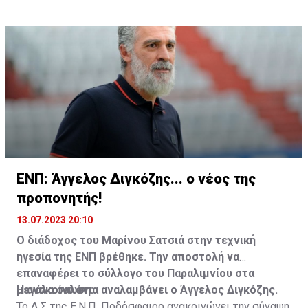
ΕΝΠ: Άγγελος Διγκόζης... ο νέος της
προπονητής!
13.07.2023 20:10
Ο διάδοχος του Μαρίνου Σατσιά στην τεχνική
ηγεσία της ΕΝΠ βρέθηκε. Την αποστολή να
επαναφέρει το σύλλογο του Παραλιμνίου στα
μεγάλα σαλόνια αναλαμβάνει ο Άγγελος Διγκόζης.
Η ανακοίνωση:
Το Δ.Σ της Ε.Ν.Π. Ποδόσφαιρο ανακοινώνει την σύναψη