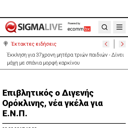
Powered by:
Search
Έκτακτες ειδήσεις
Γερμανία: Συγκρούστηκαν δύο τραμ - Τουλάχιστον
25 τραυματίες, οι 7 σοβαρά
Επιβλητικός ο Διγενής
Ορόκλινης, νέα γκέλα για
Ε.Ν.Π.