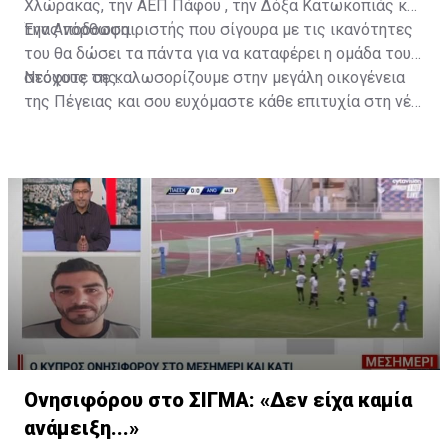
Χλώρακας, την ΑΕΠ Πάφου , την Δόξα Κατωκοπιάς και
την Ανόρθωση.
Ένας ποδοσφαιριστής που σίγουρα με τις ικανότητες
του θα δώσει τα πάντα για να καταφέρει η ομάδα τους
στόχους της.
Νεόφυτε σε καλωσορίζουμε στην μεγάλη οικογένεια
της Πέγειας και σου ευχόμαστε κάθε επιτυχία στη νέα
ποδοσφαιρική χρονιά.
Ονησιφόρου στο ΣΙΓΜΑ: «Δεν είχα καμία
ανάμειξη...»