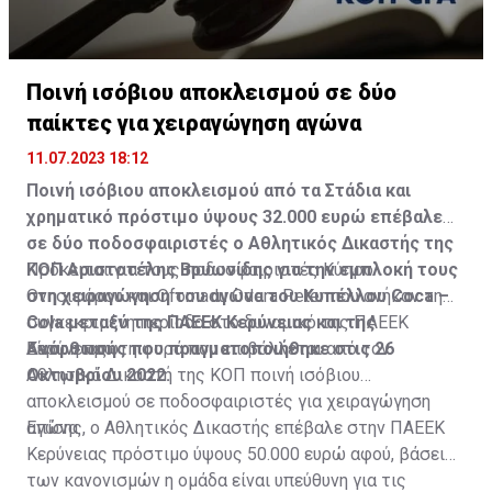
Ποινή ισόβιου αποκλεισμού σε δύο
παίκτες για χειραγώγηση αγώνα
11.07.2023 18:12
Ποινή ισόβιου αποκλεισμού από τα Στάδια και
χρηματικό πρόστιμο ύψους 32.000 ευρώ επέβαλε
σε δύο ποδοσφαιριστές ο Αθλητικός Δικαστής της
ΚΟΠ Αριστοτέλης Βρυωνίδης για την εμπλοκή τους
Πρόκειται για τους ποδοσφαιριστές Κύπρο
στη χειραγώγηση του αγώνα του Κυπέλλου Coca –
Ονησιφόρου και Ofornadu Odera Peter που ανήκαν τη
Cola μεταξύ της ΠΑΕΕΚ Κερύνειας και της
συγκεκριμένη περίοδο στο δυναμικό της ΠΑΕΕΚ
Ανόρθωσης που πραγματοποιήθηκε στις 26
Κερύνειας.
Είναι η πρώτη φορά που επιβάλλεται από τoν
Οκτωβρίου 2022.
Αθλητικό Δικαστή της ΚΟΠ ποινή ισόβιου
αποκλεισμού σε ποδοσφαιριστές για χειραγώγηση
αγώνα.
Επίσης, ο Αθλητικός Δικαστής επέβαλε στην ΠΑΕΕΚ
Κερύνειας πρόστιμο ύψους 50.000 ευρώ αφού, βάσει
των κανονισμών η ομάδα είναι υπεύθυνη για τις