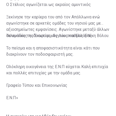
O Στέλιος αγωνίζεται ως ακραίος αμυντικός
Ξεκίνησε την καρίερα του από τον Απόλλωνα ενώ
αγωνίστηκε σε αρκετές ομάδες του νησιού μας με
αξιοσημείωτες εμφανίσεις. Αγωνίστηκε μεταξύ άλλων
σε ομάδες της Σκωτίας, Αγγλίας και Ελλάδας.
Τελευταίος ποδοσφαιρικός του σταθμος η Νίκη Βόλου.
To πείσμα και η αποφασιστικότητα είναι κάτι που
διακρίνουν τον ποδοσφαιριστή μας.
Ολόκληρη οικογένεια της Ε.Ν.Π εύχεται Καλή επιτυχία
και πολλές επιτυχίες με την ομάδα μας.
Γραφείο Τύπου και Επικοινωνίας
Ε.Ν.Π»