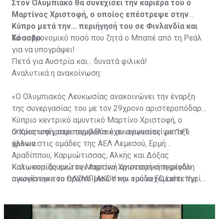
Στον Ολυμπιακό θα συνεχίσει την καριέρα του ο
Μαρτίνος Χριστοφή, ο οποίος επέστρεψε στην
Κύπρο μετά την... περιήγησή του σε Φινλανδία και
Κόσοβο.
Το αστρονομικό ποσό που ζητά ο Μπαπέ από τη Ρεάλ
για να υπογράψει!
Πετά για Αυστρία και... δυνατά φιλικά!
Αναλυτικά η ανακοίνωση:
«Ο Ολυμπιακός Λευκωσίας ανακοινώνει την έναρξη
της συνεργασίας του με τον 29χρονο αριστεροπόδαρο
Κύπριο κεντρικό αμυντικό Μαρτίνο Χριστοφή, ο
οποίος υπέγραψε συμβόλαιο συνεργασίας για 1+1
Ο Χριστοφή, στο παρελθόν έχει αγωνιστεί μεταξύ
χρόνια.
άλλων στις ομάδες της ΑΕΛ Λεμεσού, Ερμή
Αραδίππου, Καρμιώτισσας, Αλκής και Δόξας
Κατωκοπιάς ενώ την περσινή αγωνιστική περίοδο
Καλωσορίζουμε τον Μαρτίνο Χριστοφή στη μεγάλη
αγωνίστηκε το πρώτο μισό στην ομάδα FC Lahti της
οικογένεια του ΟΛΥΜΠΙΑΚΟΥ και του ευχόμαστε Υγεία,
πρώτης κατηγορίας Φιλανδίας και στην συνέχεια στην
Δύναμη και κάθε Επιτυχία με τη φανέλα του
ομάδα K.F Llapi που αγωνίζεται στην πρώτη κατηγορία
ΟΛΥΜΠΙΑΚΟΥ ΜΑΣ!».
του Κoσόβου.