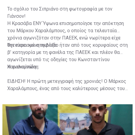
Το σχόλιο του Σιπριάνο στη φωτογραφία με τον
Γιάνσον!
Η Κρασάβα ΕΝΥ Ύψωνα επισημοποίησε την απόκτηση
του Μάρκου Χαραλάμπους, ο οποίος τα τελευταία
χρόνια αγωνιζόταν στην ΠΑΕΕΚ, ενώ νωρίτερα είχε
θητεύσει και στη Δόξα.
Την περασμένη περίοδο ήταν από τους κορυφαίους στη
β' κατηγορία με τη φανέλα της ΠΑΕΕΚ και πλέον θα
αγωνίζεται υπό τις οδηγίες του Κωνσταντίνου
Χαραλαμπίδη.
Η ανακοίνωση:
ΕΙΔΗΣΗ! Η πρώτη μετεγγραφή της χρονιάς! Ο Μάρκος
Χαραλάμπους, ένας από τους καλύτερους μέσους του
πρωταθλήματος και αρχηγός της ΠΑΕΕΚ για πολλά
χρόνια. Έπαιξε επίσης στην Δόξα Κατοκωπιάς ενώ
είχε και συμμετοχή με τον ΑΠΟΕΛ Λευκωσίας σε
παιχνίδι στο Europa League. Καλωσορίζουμε τον
Μάρκο στην ομάδα μας!