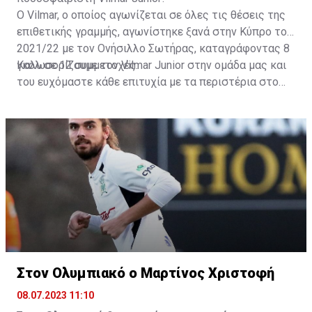
Ο Vilmar, ο οποίος αγωνίζεται σε όλες τις θέσεις της
επιθετικής γραμμής, αγωνίστηκε ξανά στην Κύπρο το
2021/22 με τον Ονήσιλλο Σωτήρας, καταγράφοντας 8
γκολ σε 12 συμμετοχές.
Καλωσορίζουμε τον Vilmar Junior στην ομάδα μας και
του ευχόμαστε κάθε επιτυχία με τα περιστέρια στο
στήθος!».
Στον Ολυμπιακό ο Μαρτίνος Χριστοφή
08.07.2023 11:10