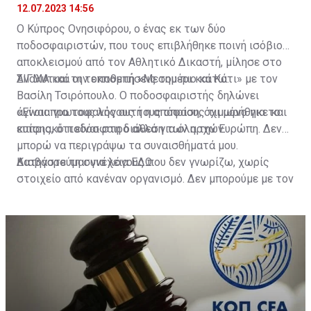
12.07.2023 14:56
Ο Κύπρος Ονησιφόρου, ο ένας εκ των δύο
ποδοσφαιριστών, που τους επιβλήθηκε ποινή ισόβιου
αποκλεισμού από τον Αθλητικό Δικαστή, μίλησε στο
ΣΙΓΜΑ και την εκπομπή «Μεσημέρι και Κάτι» με τον
Αναλυτικά οι τοποθετήσεις του πιο κάτω:
Βασίλη Τσιρόπουλο. Ο ποδοσφαιριστής δηλώνει
άγνοια για τους λόγους τους οποίους τιμωρήθηκε και
«Είναι πρωτοφανής αυτή η απόφαση, όχι μόνο για το
επίσης, ότι είναι στη διάθεση των αρχών.
κυπριακό ποδόσφαιρο αλλά για όλη την Ευρώπη. Δεν
μπορώ να περιγράψω τα συναισθήματά μου.
Κατηγορούμαι για λόγους που δεν γνωρίζω, χωρίς
Διαβάστε τη συνέχεια
ΕΔΩ
στοιχείο από κανέναν οργανισμό. Δεν μπορούμε με τον
Δικηγόρο μου να παρουσιαστούμε για να
υπερασπιστούμε το όνομά μου».