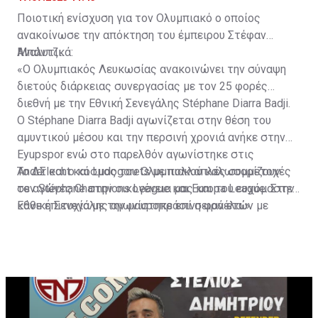
Ποιοτική ενίσχυση για τον Ολυμπιακό ο οποίος
ανακοίνωσε την απόκτηση του έμπειρου Στέφαν
Μπάντζι.
Αναλυτικά:
«Ο Ολυμπιακός Λευκωσίας ανακοινώνει την σύναψη
διετούς διάρκειας συνεργασίας με τον 25 φορές
διεθνή με την Εθνική Σενεγάλης Stéphane Diarra Badji.
Ο Stéphane Diarra Badji αγωνίζεται στην θέση του
αμυντικού μέσου και την περσινή χρονιά ανήκε στην
Eyupspor ενώ στο παρελθόν αγωνίστηκε στις
Anderlecht και Ludogorets με πολλαπλές συμμετοχές
Το ΔΣ και ο κόσμος του Ολυμπιακού καλωσορίζουν
σε αγώνες Champions League και Europa League. Στην
τον Stéphane στην οικογένεια μας και του ευχόμαστε
Εθνική Σενεγάλης αγωνίστηκε επί σειρά ετών με
κάθε επιτυχία με την μαυροπράσινη φανέλα.»
συμπαίκτες όπως οι: Sadio Mane, Idrissa Gueye,
Cheikhou Kouyate, Papiss Cisse. Χαρακτηρίζεται από
εξαιρετικά αθλητικά προσόντα, τάκλιν ακριβείας και
άριστη τοποθέτηση σε όλο τον χώρο του κέντρου.