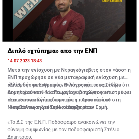
Διπλό «χτύπημα» απο την ΕΝΠ
14.07.2023 18:43
Μετά την ενίσχυση με Ντραγκόγιεβιτς στον «άσο» η
ΕΝΠ προχώρησε σε νέα μεταγραφική ενίσχυση με...
άλλες δύο μεταγραφές. Ο λόγος για τους Στέλιο
«Επίθεση» σε Ευθυμίου: «Η επιτροπή του κατέληξε ότι
Δημητρίου και Ηλία Γεωργίου. Ο πρώτος επιστρέφει
δεν πληρούνταν τα στοιχεία χειραγώγησης»!
στα κυπριακά γήπεδα μετά τη παρουσία του στη
«Έπαιξε» για Κύπρο, τον πήρε ο... Αναστασίου!
Νίκη Βόλου, ο δεύτερος έπαιζε στον Ερμή.
Η ανακοίνωση για Στέλιο Δημητρίου:
«Το Δ.Σ της Ε.Ν.Π. Ποδόσφαιρο ανακοινώνει την
σύναψη συμφωνίας με τον ποδοσφαιριστή Στέλιο
Δημητρίου.