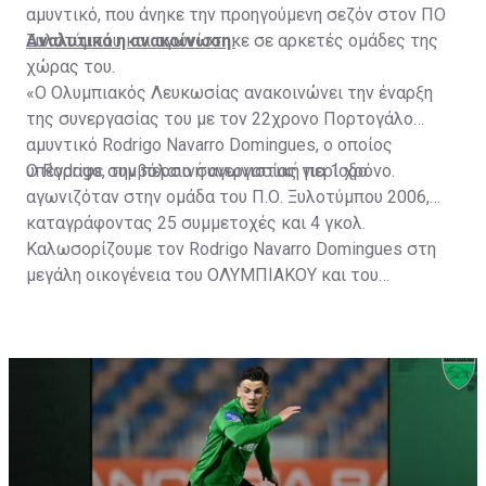
αμυντικό, που άνηκε την προηγούμενη σεζόν στον ΠΟ
Ξυλοτύμπου και αγωνίστηκε σε αρκετές ομάδες της
Αναλυτικά η ανακοίνωση:
χώρας του.
«Ο Ολυμπιακός Λευκωσίας ανακοινώνει την έναρξη
της συνεργασίας του με τον 22χρονο Πορτογάλο
αμυντικό Rodrigo Navarro Domingues, ο οποίος
υπέγραψε συμβόλαιο συνεργασίας για 1 χρόνο.
Ο Rodrigo, την περσινή αγωνιστική περίοδο
αγωνιζόταν στην ομάδα του Π.Ο. Ξυλοτύμπου 2006,
καταγράφοντας 25 συμμετοχές και 4 γκολ.
Καλωσορίζουμε τον Rodrigo Navarro Domingues στη
μεγάλη οικογένεια του ΟΛΥΜΠΙΑΚΟΥ και του
ευχόμαστε Υγεία, Δύναμη και κάθε Επιτυχία με τη
φανέλα του ΟΛΥΜΠΙΑΚΟΥ ΜΑΣ!»