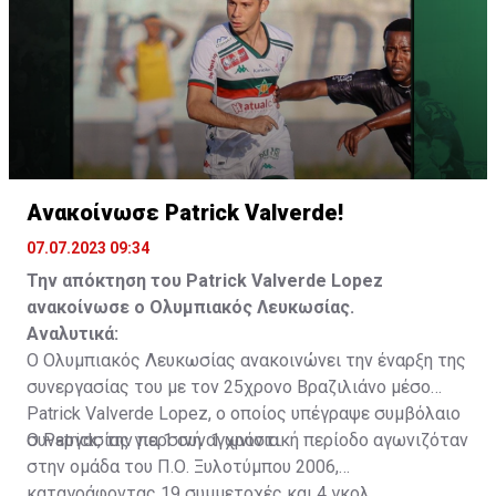
Ανακοίνωσε Patrick Valverde!
07.07.2023 09:34
Την απόκτηση του Patrick Valverde Lopez
ανακοίνωσε ο Ολυμπιακός Λευκωσίας.
Αναλυτικά:
Ο Ολυμπιακός Λευκωσίας ανακοινώνει την έναρξη της
συνεργασίας του με τον 25χρονο Βραζιλιάνο μέσο
Patrick Valverde Lopez, ο οποίος υπέγραψε συμβόλαιο
συνεργασίας για 1 συν 1 χρόνια.
Ο Patrick, την περσινή αγωνιστική περίοδο αγωνιζόταν
στην ομάδα του Π.Ο. Ξυλοτύμπου 2006,
καταγράφοντας 19 συμμετοχές και 4 γκολ.