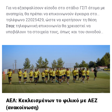
Για να εξασφαλίσουν είσοδο στο στάδιο ΓΣΠ άτομα με
αναπηρία, θα πρέπει να επικοινωνούν έγκαιρα στο
τηλέφωνο 22025429, ώστε να κρατήσουν τη θέση
τους.
Στην τηλεφωνική επικοινωνία θα χρειαστεί να
υποβάλουν τα στοιχεία τους, όπως και του συνοδού
τους. Τα στοιχεία που χρειάζονται είναι:
ονοματεπώνυμο, αριθμός πινακίδας αυτοκινήτου,
κάρτα ΑμεΑ και αριθμός κάρτας φιλάθλου του
συνοδού.»
ΑΕΛ: Κεκλεισμένων το φιλικό με ΑΕΖ
(ανακοίνωση)