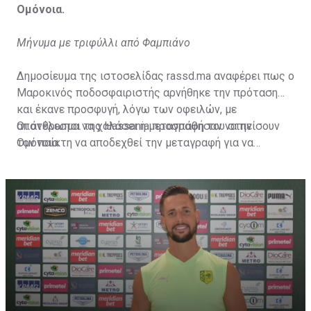
Ομόνοια.
Μήνυμα με τριφύλλι από Φαμπιάνο
Δημοσίευμα της ιστοσελίδας rassd.ma αναφέρει πως ο
Μαροκινός ποδοσφαιριστής αρνήθηκε την πρόταση
και έκανε προσφυγή, λόγω των οφειλών, με
αποτέλεσμα να χαλάσει η μεταγραφή του στην
Οι άνθρωποι της Hassania προσπάθησαν να πείσουν
Ομόνοια.
τον παίκτη να αποδεχθεί την μεταγραφή για να
επωφεληθεί και ο ίδιος από το ποσό που θα κόστιζε η
μετακίνησή του, αλλά ο παίκτης αρνήθηκε και επέμεινε
να λύσει το συμβόλαιό του, ώστε να μετακομίσει
ελεύθερα σε οποιαδήποτε νέα ομάδα το τρέχον
καλοκαίρι.