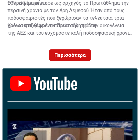
Έβορα Νασιμέντο.
Ο Ντελμίρο σήκωσε ως αρχηγός το Πρωτάθλημα την
περσινή χρονιά με τον Άρη Λεμεσού. Ήταν από τους
ποδοσφαιριστές που ξεχώρισαν τα τελευταία τρία
χρόνια στη ξέφρενη πορεία της ομάδας.
Καλωσορίζουμε έναν Πρωταθλητή στην οικογένεια
της ΑΕΖ και του ευχόμαστε καλή ποδοσφαιρική χρονιά
με τα χρώματα της ομάδας μας!»
Περισσότερα