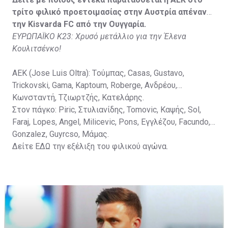
Vida, Otvos, Lucas, Camas, Mesanovic.
τρίτο φιλικό προετοιμασίας στην Αυστρία απέναντι
την Kisvarda FC από την Ουγγαρία.
ΕΥΡΩΠΑΪΚΟ Κ23: Χρυσό μετάλλιο για την Έλενα
Κουλιτσένκο!
ΑΕΚ (Jose Luis Oltra): Tούμπας, Casas, Gustavo,
Trickovski, Gama, Κaptoum, Roberge, Aνδρέου,
Κωνσταντή, Τζιωρτζής, Κατελάρης.
Στον πάγκο: Piric, Στυλιανίδης, Tomovic, Καψής, Sol,
Faraj, Lopes, Angel, Milicevic, Pons, Εγγλέζου, Facundo,
Gonzalez, Guyrcso, Μάμας.
Δείτε
ΕΔΩ
την εξέλιξη του φιλικού αγώνα.