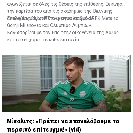
αγωνίζεται σε όλες τις θέσεις της επίθεσης. Ξεκίνησε
την καριέρα του από τις ακαδημίες της Βελγικής
ακαδημίας Club NXT ενώ αγωνίστηκε σε FK Metalac
Επέλεξε να αγωνίζεται με τον αριθμό 27.
Gornji Milanovac και Ολυμπιάς Λυμπιών.
Καλωσορίζουμε τον Eric στην οικογένεια της Δόξας
και του ευχόμαστε κάθε επιτυχία.
Νίκολιτς: «Πρέπει να επαναλάβουμε το
περσινό επίτευγμα!» (vid)