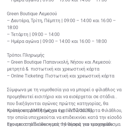
Green Boutique Λεμεσού
– Δευτέρα, Τρίτη, Πέμπτη | 09:00 – 14:00 και 16:00 –
18:00
– Τετάρτη | 09:00 – 14:00
– Ημέρα αγώνα | 09:00 – 14:00 και 16:00 – 18:00
Τρόποι Πληρωμής
– Green Boutique Παπανικολή, Νήσου και Λεμεσού:
μετρητά & πιστωτική και χρεωστική κάρτα
– Online Ticketing: Πιστωτική και χρεωστική κάρτα
Σύμφωνα με τη νομοθεσία για να μπορεί ο φίλαθλος να
προμηθευτεί εισιτήριο και να εισέρχεται σε στάδια
που διεξάγονται αγώνες πρώτης κατηγορίας, θα
πρέπει απαραιτήτως να έχει εκδώσει Κάρτα Φιλάθλου,
Κρατήσεις ΑΜΕΑ (μέχρι τις 17/07/2023)
την οποία υποχρεούται να επιδεικνύει κατά την είσοδό
του στο στάδιο και κατά την αγορά του εισιτηρίου.
Έχουμε στην διάθεση μας 14 θέσεις για τροχοκάθισμα.