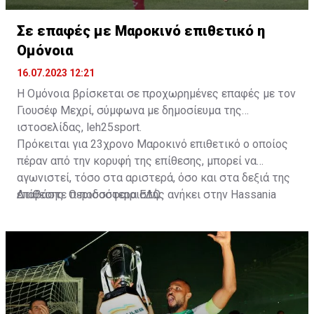
Σε επαφές με Μαροκινό επιθετικό η
Ομόνοια
16.07.2023 12:21
Η Ομόνοια βρίσκεται σε προχωρημένες επαφές με τον
Γιουσέφ Μεχρί, σύμφωνα με δημοσίευμα της
ιστοσελίδας, leh25sport.
Πρόκειται για 23χρονο Μαροκινό επιθετικό ο οποίος
πέραν από την κορυφή της επίθεσης, μπορεί να
αγωνιστεί, τόσο στα αριστερά, όσο και στα δεξιά της
επίθεσης. Ο ποδοσφαιριστής ανήκει στην Hassania
Διαβάστε περισσότερα
ΕΔΩ
.
d'Agadir με την οποία διατηρεί συμβόλαιο μέχρι το
2026.