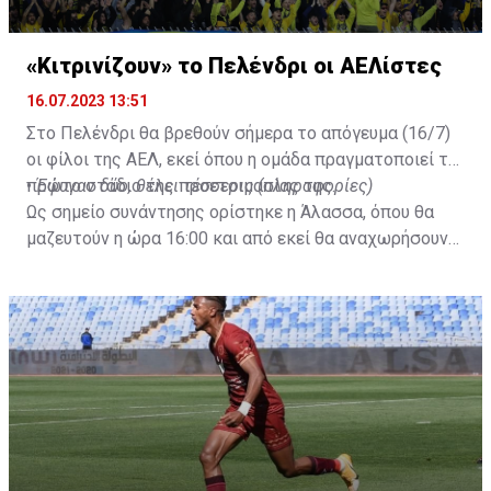
«Κιτρινίζουν» το Πελένδρι οι ΑΕΛίστες
16.07.2023 13:51
Στο Πελένδρι θα βρεθούν σήμερα το απόγευμα (16/7)
οι φίλοι της ΑΕΛ, εκεί όπου η ομάδα πραγματοποιεί το
πρώτο στάδιο της προετοιμασίας της.
•
Έφυγαν δύο, θέλει τέσσερις (πληροφορίες)
Ως σημείο συνάντησης ορίστηκε η Άλασσα, όπου θα
μαζευτούν η ώρα 16:00 και από εκεί θα αναχωρήσουν
με προορισμό το κοινοτικό γήπεδο Πελενδρίου, για να
δώοσυν το παρών τους στην απογευματινή προπόνηση
της ομάδας.