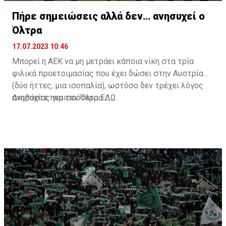
Πήρε σημειώσεις αλλά δεν… ανησυχεί ο
Όλτρα
17.07.2023 10:46
Μπορεί η ΑΕΚ να μη μετράει κάποια νίκη στα τρία
φιλικά προετοιμασίας που έχει δώσει στην Αυστρία
(δύο ήττες, μια ισοπαλία), ωστόσο δεν τρέχει λόγος
ανησυχίας για τον Όλτρα.
Διαβάστε περισσότερα
ΕΔΩ
.