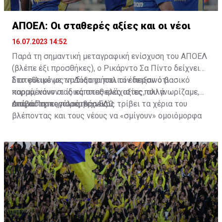
ΑΠΟΕΛ: Οι σταθερές αξίες και οι νέοι
16.07.2023 14:52
Παρά τη σημαντική μεταγραφική ενίσχυση του ΑΠΟΕΛ
(βλέπε έξι προσθήκες), ο Ρικάρντο Σα Πίντο δείχνει
διατεθειμένος να διατηρήσει τον περσινό βασικό
Στο φιλικό με τη Δόξα οι παλιοί έδειξαν ότι
κορμό, κάνοντας κάποιες ελάχιστες, αλλά
παραμένουν οι ίδιες σταθερές αξίες που γνωρίζαμε,
απαραίτητες παρεμβάσεις.
ενώ ο Πορτογάλος τεχνικός τρίβει τα χέρια του
Διαβάστε περισσότερα
ΕΔΩ
.
βλέποντας και τους νέους να «σμίγουν» ομοιόμορφα
στο γήπεδο με το περσινό ρόστερ.