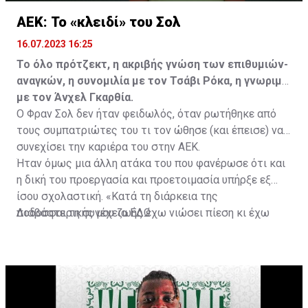
ΑΕΚ: Το «κλειδί» του Σολ
16.07.2023 16:25
Το όλο πρότζεκτ, η ακριβής γνώση των επιθυμιών-
αναγκών, η συνομιλία με τον Τσάβι Ρόκα, η γνωριμία
με τον Άνχελ Γκαρθία.
Ο Φραν Σολ δεν ήταν φειδωλός, όταν ρωτήθηκε από
τους συμπατριώτες του τι τον ώθησε (και έπεισε) να
συνεχίσει την καριέρα του στην ΑΕΚ.
Ήταν όμως μια άλλη ατάκα του που φανέρωσε ότι και
η δική του προεργασία και προετοιμασία υπήρξε εξ
ίσου σχολαστική. «Κατά τη διάρκεια της
ποδοσφαιρικής μου ζωής έχω νιώσει πίεση κι έχω
Διαβάστε τη συνέχεια
ΕΔΩ
ανταποκριθεί. Πρέπει να κάνω το ίδιο, να σκοράρω
τέρματα που θα βοηθήσουν την ομάδα», δήλωσε ο
31χρονος άσος.