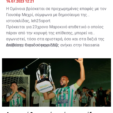
16.07.2023 12:21
Η Ομόνοια βρίσκεται σε προχωρημένες επαφές με τον
Γιουσέφ Μεχρί, σύμφωνα με δημοσίευμα της
ιστοσελίδας, leh25sport.
Πρόκειται για 23χρονο Μαροκινό επιθετικό ο οποίος
πέραν από την κορυφή της επίθεσης, μπορεί να
αγωνιστεί, τόσο στα αριστερά, όσο και στα δεξιά της
επίθεσης. Ο ποδοσφαιριστής ανήκει στην Hassania
Διαβάστε περισσότερα
ΕΔΩ
.
d'Agadir με την οποία διατηρεί συμβόλαιο μέχρι το
2026.