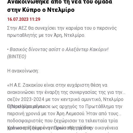
Ανακοινώθηκε από τη νέα του ομάδα
στην Κύπρο ο Ντελμίρο
16.07.2023 11:29
Στην ΑΕΖ θα συνεχίσει την καριέρα του ο περσινός
πρωταθλητής με τον Άρη, Ντελμίρο.
•
Βασικός δίνοντας ασίστ ο Αλεξάντερ Κακόριν!
(ΒΙΝΤΕΟ)
Η ανακοίνωση:
«Η Α.Ε. Ζακακίου είναι στην ευχάριστη θέση να
ανακοινώσει την έναρξη της συνεργασίας της για την
σεζόν 2023-2024 με τον κεντρικό αμυντικό, Ντελμίρο
Έβορα Νασιμέντο.
Ο Ντελμίρο σήκωσε ως αρχηγός το Πρωτάθλημα την
περσινή χρονιά με τον Άρη Λεμεσού. Ήταν από τους
ποδοσφαιριστές που ξεχώρισαν τα τελευταία τρία
χρόνια στη ξέφρενη πορεία της ομάδας.
Καλωσορίζουμε έναν Πρωταθλητή στην οικογένεια