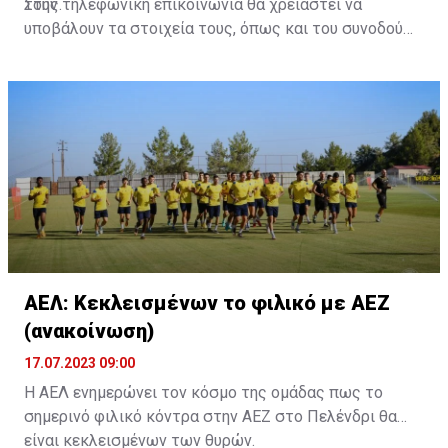
τους.
Στην τηλεφωνική επικοινωνία θα χρειαστεί να
υποβάλουν τα στοιχεία τους, όπως και του συνοδού
τους. Τα στοιχεία που χρειάζονται είναι:
ονοματεπώνυμο, αριθμός πινακίδας αυτοκινήτου,
κάρτα ΑμεΑ και αριθμός κάρτας φιλάθλου του
συνοδού.»
ΑΕΛ: Κεκλεισμένων το φιλικό με ΑΕΖ
(ανακοίνωση)
17.07.2023 09:00
Η ΑΕΛ ενημερώνει τον κόσμο της ομάδας πως το
σημερινό φιλικό κόντρα στην ΑΕΖ στο Πελένδρι θα
είναι κεκλεισμένων των θυρών.