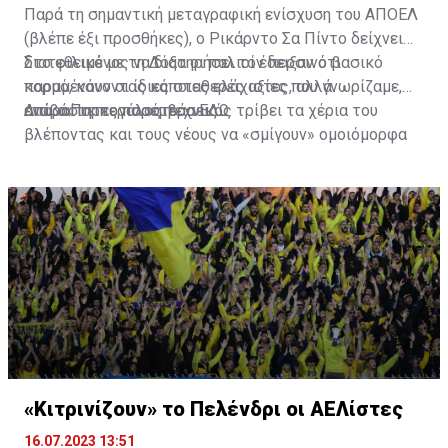
Παρά τη σημαντική μεταγραφική ενίσχυση του ΑΠΟΕΛ
(βλέπε έξι προσθήκες), ο Ρικάρντο Σα Πίντο δείχνει
διατεθειμένος να διατηρήσει τον περσινό βασικό
Στο φιλικό με τη Δόξα οι παλιοί έδειξαν ότι
κορμό, κάνοντας κάποιες ελάχιστες, αλλά
παραμένουν οι ίδιες σταθερές αξίες που γνωρίζαμε,
απαραίτητες παρεμβάσεις.
ενώ ο Πορτογάλος τεχνικός τρίβει τα χέρια του
Διαβάστε περισσότερα
ΕΔΩ
.
βλέποντας και τους νέους να «σμίγουν» ομοιόμορφα
στο γήπεδο με το περσινό ρόστερ.
«Κιτρινίζουν» το Πελένδρι οι ΑΕΛίστες
16.07.2023 13:51