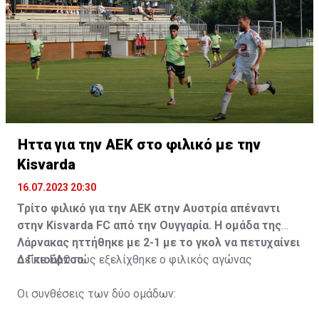
Ήττα για την ΑΕΚ στο φιλικό με την
Kisvarda
16.07.2023 20:30
Τρίτο φιλικό για την ΑΕΚ στην Αυστρία απέναντι
στην Kisvarda FC από την Ουγγαρία. Η ομάδα της
Λάρνακας ηττήθηκε με 2-1 με το γκολ να πετυχαίνει
ο Γκιούρτσο.
Δείτε
ΕΔΩ
πώς εξελίχθηκε ο φιλικός αγώνας
Οι συνθέσεις των δύο ομάδων: