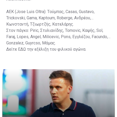
ΑΕΚ (Jose Luis Oltra): Tούμπας, Casas, Gustavo,
Trickovski, Gama, Κaptoum, Roberge, Aνδρέου,
Κωνσταντή, Τζιωρτζής, Κατελάρης.
Στον πάγκο: Piric, Στυλιανίδης, Tomovic, Καψής, Sol,
Faraj, Lopes, Angel, Milicevic, Pons, Εγγλέζου, Facundo,
Gonzalez, Guyrcso, Μάμας.
Δείτε
ΕΔΩ
την εξέλιξη του φιλικού αγώνα.