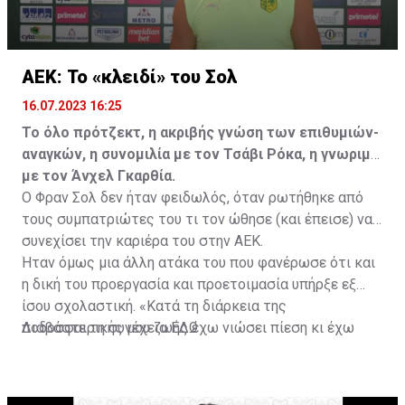
ΑΕΚ: Το «κλειδί» του Σολ
16.07.2023 16:25
Το όλο πρότζεκτ, η ακριβής γνώση των επιθυμιών-
αναγκών, η συνομιλία με τον Τσάβι Ρόκα, η γνωριμία
με τον Άνχελ Γκαρθία.
Ο Φραν Σολ δεν ήταν φειδωλός, όταν ρωτήθηκε από
τους συμπατριώτες του τι τον ώθησε (και έπεισε) να
συνεχίσει την καριέρα του στην ΑΕΚ.
Ήταν όμως μια άλλη ατάκα του που φανέρωσε ότι και
η δική του προεργασία και προετοιμασία υπήρξε εξ
ίσου σχολαστική. «Κατά τη διάρκεια της
ποδοσφαιρικής μου ζωής έχω νιώσει πίεση κι έχω
Διαβάστε τη συνέχεια
ΕΔΩ
ανταποκριθεί. Πρέπει να κάνω το ίδιο, να σκοράρω
τέρματα που θα βοηθήσουν την ομάδα», δήλωσε ο
31χρονος άσος.