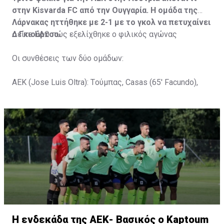
στην Kisvarda FC από την Ουγγαρία. Η ομάδα της
Λάρνακας ηττήθηκε με 2-1 με το γκολ να πετυχαίνει
ο Γκιούρτσο.
Δείτε
ΕΔΩ
πώς εξελίχθηκε ο φιλικός αγώνας
Οι συνθέσεις των δύο ομάδων:
ΑΕΚ (Jose Luis Oltra): Tούμπας, Casas (65' Facundo),
Gustavo (65' Pons), Trickovski (65' Lopes), Gama (65'
Gyurcso), Κaptoum (46' Καψής (65' Mάμας), Roberge (65'
Tomovic), Aνδρέου (65' Angel) , Κωνσταντή (65' Sol),
Τζιωρτζής (65' Faraj), Κατελάρης (65' Milicevic).
Στον πάγκο: Piric, Στυλιανίδης, Tomovic, Καψής, Sol,
Faraj, Lopes, Angel, Milicevic, Pons, Εγγλέζου, Facundo,
Gonzalez, Guyrcso, Μάμας.
Κisvarda FC (Milos Kruscic): Kovacs, Navratil, Raul, Szor,
Lippai, Alic, Kormendi, Makowski, Czekus, Ilievski,
H ενδεκάδα της ΑΕΚ- Βασικός ο Kaptoum