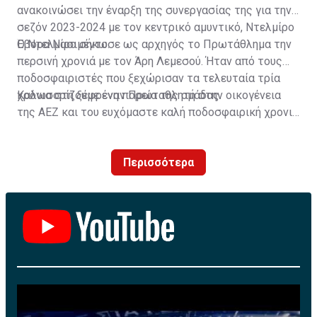
ανακοινώσει την έναρξη της συνεργασίας της για την
σεζόν 2023-2024 με τον κεντρικό αμυντικό, Ντελμίρο
Έβορα Νασιμέντο.
Ο Ντελμίρο σήκωσε ως αρχηγός το Πρωτάθλημα την
περσινή χρονιά με τον Άρη Λεμεσού. Ήταν από τους
ποδοσφαιριστές που ξεχώρισαν τα τελευταία τρία
χρόνια στη ξέφρενη πορεία της ομάδας.
Καλωσορίζουμε έναν Πρωταθλητή στην οικογένεια
της ΑΕΖ και του ευχόμαστε καλή ποδοσφαιρική χρονιά
με τα χρώματα της ομάδας μας!»
Περισσότερα