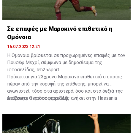
Σε επαφές με Μαροκινό επιθετικό η
Ομόνοια
16.07.2023 12:21
Η Ομόνοια βρίσκεται σε προχωρημένες επαφές με τον
Γιουσέφ Μεχρί, σύμφωνα με δημοσίευμα της
ιστοσελίδας, leh25sport.
Πρόκειται για 23χρονο Μαροκινό επιθετικό ο οποίος
πέραν από την κορυφή της επίθεσης, μπορεί να
αγωνιστεί, τόσο στα αριστερά, όσο και στα δεξιά της
επίθεσης. Ο ποδοσφαιριστής ανήκει στην Hassania
Διαβάστε περισσότερα
ΕΔΩ
.
d'Agadir με την οποία διατηρεί συμβόλαιο μέχρι το
2026.