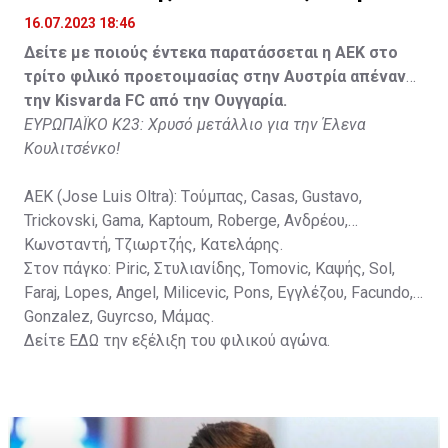
Spasic.
16.07.2023 18:46
Στον πάγκο: Petkovic, Cipetic, Kovasic, Jovicic, Szeles,
Δείτε με ποιούς έντεκα παρατάσσεται η ΑΕΚ στο
Vida, Otvos, Lucas, Camas, Mesanovic.
τρίτο φιλικό προετοιμασίας στην Αυστρία απέναντι
την Kisvarda FC από την Ουγγαρία.
ΕΥΡΩΠΑΪΚΟ Κ23: Χρυσό μετάλλιο για την Έλενα
Κουλιτσένκο!
ΑΕΚ (Jose Luis Oltra): Tούμπας, Casas, Gustavo,
Trickovski, Gama, Κaptoum, Roberge, Aνδρέου,
Κωνσταντή, Τζιωρτζής, Κατελάρης.
Στον πάγκο: Piric, Στυλιανίδης, Tomovic, Καψής, Sol,
Faraj, Lopes, Angel, Milicevic, Pons, Εγγλέζου, Facundo,
Gonzalez, Guyrcso, Μάμας.
Δείτε
ΕΔΩ
την εξέλιξη του φιλικού αγώνα.