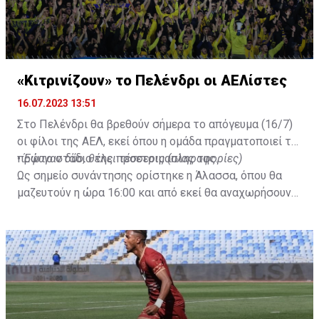
«Κιτρινίζουν» το Πελένδρι οι ΑΕΛίστες
16.07.2023 13:51
Στο Πελένδρι θα βρεθούν σήμερα το απόγευμα (16/7)
οι φίλοι της ΑΕΛ, εκεί όπου η ομάδα πραγματοποιεί το
πρώτο στάδιο της προετοιμασίας της.
•
Έφυγαν δύο, θέλει τέσσερις (πληροφορίες)
Ως σημείο συνάντησης ορίστηκε η Άλασσα, όπου θα
μαζευτούν η ώρα 16:00 και από εκεί θα αναχωρήσουν
με προορισμό το κοινοτικό γήπεδο Πελενδρίου, για να
δώοσυν το παρών τους στην απογευματινή προπόνηση
της ομάδας.