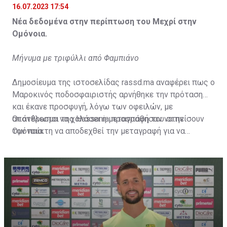
16.07.2023 17:54
Νέα δεδομένα στην περίπτωση του Μεχρί στην
Ομόνοια.
Μήνυμα με τριφύλλι από Φαμπιάνο
Δημοσίευμα της ιστοσελίδας rassd.ma αναφέρει πως ο
Μαροκινός ποδοσφαιριστής αρνήθηκε την πρόταση
και έκανε προσφυγή, λόγω των οφειλών, με
αποτέλεσμα να χαλάσει η μεταγραφή του στην
Οι άνθρωποι της Hassania προσπάθησαν να πείσουν
Ομόνοια.
τον παίκτη να αποδεχθεί την μεταγραφή για να
επωφεληθεί και ο ίδιος από το ποσό που θα κόστιζε η
μετακίνησή του, αλλά ο παίκτης αρνήθηκε και επέμεινε
να λύσει το συμβόλαιό του, ώστε να μετακομίσει
ελεύθερα σε οποιαδήποτε νέα ομάδα το τρέχον
καλοκαίρι.