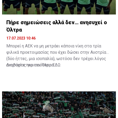
Πήρε σημειώσεις αλλά δεν… ανησυχεί ο
Όλτρα
17.07.2023 10:46
Μπορεί η ΑΕΚ να μη μετράει κάποια νίκη στα τρία
φιλικά προετοιμασίας που έχει δώσει στην Αυστρία
(δύο ήττες, μια ισοπαλία), ωστόσο δεν τρέχει λόγος
ανησυχίας για τον Όλτρα.
Διαβάστε περισσότερα
ΕΔΩ
.