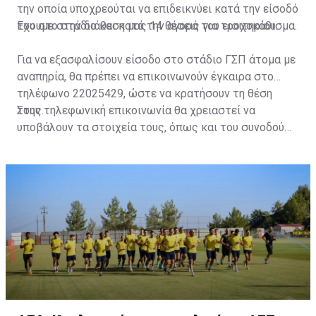
την οποία υποχρεούται να επιδεικνύει κατά την είσοδό
του στο στάδιο και κατά την αγορά του εισιτηρίου.
Έχουμε στην διάθεση μας 14 θέσεις για τροχοκάθισμα.
Για να εξασφαλίσουν είσοδο στο στάδιο ΓΣΠ άτομα με
αναπηρία, θα πρέπει να επικοινωνούν έγκαιρα στο
τηλέφωνο 22025429, ώστε να κρατήσουν τη θέση
τους.
Στην τηλεφωνική επικοινωνία θα χρειαστεί να
υποβάλουν τα στοιχεία τους, όπως και του συνοδού
τους. Τα στοιχεία που χρειάζονται είναι:
ονοματεπώνυμο, αριθμός πινακίδας αυτοκινήτου,
κάρτα ΑμεΑ και αριθμός κάρτας φιλάθλου του
συνοδού.»