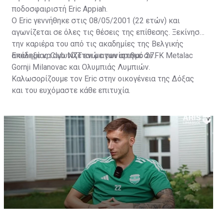
ποδοσφαιριστή Eric Appiah.
Ο Eric γεννήθηκε στις 08/05/2001 (22 ετών) και
αγωνίζεται σε όλες τις θέσεις της επίθεσης. Ξεκίνησε
την καριέρα του από τις ακαδημίες της Βελγικής
ακαδημίας Club NXT ενώ αγωνίστηκε σε FK Metalac
Επέλεξε να αγωνίζεται με τον αριθμό 27.
Gornji Milanovac και Ολυμπιάς Λυμπιών.
Καλωσορίζουμε τον Eric στην οικογένεια της Δόξας
και του ευχόμαστε κάθε επιτυχία.