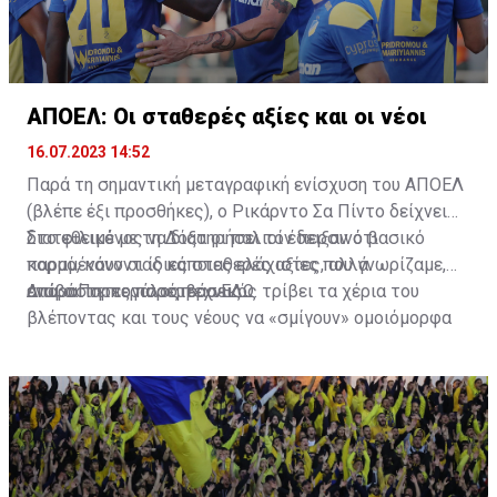
ΑΠΟΕΛ: Οι σταθερές αξίες και οι νέοι
16.07.2023 14:52
Παρά τη σημαντική μεταγραφική ενίσχυση του ΑΠΟΕΛ
(βλέπε έξι προσθήκες), ο Ρικάρντο Σα Πίντο δείχνει
διατεθειμένος να διατηρήσει τον περσινό βασικό
Στο φιλικό με τη Δόξα οι παλιοί έδειξαν ότι
κορμό, κάνοντας κάποιες ελάχιστες, αλλά
παραμένουν οι ίδιες σταθερές αξίες που γνωρίζαμε,
απαραίτητες παρεμβάσεις.
ενώ ο Πορτογάλος τεχνικός τρίβει τα χέρια του
Διαβάστε περισσότερα
ΕΔΩ
.
βλέποντας και τους νέους να «σμίγουν» ομοιόμορφα
στο γήπεδο με το περσινό ρόστερ.