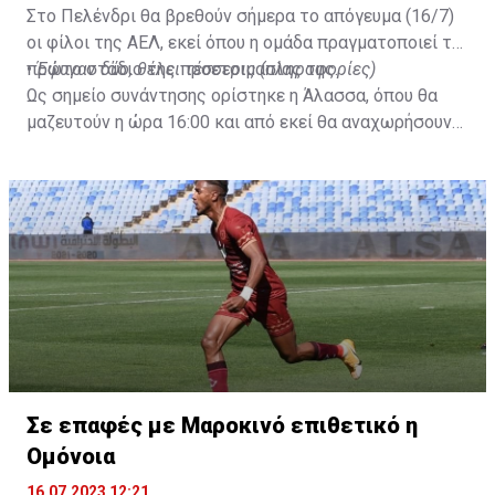
Στο Πελένδρι θα βρεθούν σήμερα το απόγευμα (16/7)
οι φίλοι της ΑΕΛ, εκεί όπου η ομάδα πραγματοποιεί το
πρώτο στάδιο της προετοιμασίας της.
•
Έφυγαν δύο, θέλει τέσσερις (πληροφορίες)
Ως σημείο συνάντησης ορίστηκε η Άλασσα, όπου θα
μαζευτούν η ώρα 16:00 και από εκεί θα αναχωρήσουν
με προορισμό το κοινοτικό γήπεδο Πελενδρίου, για να
δώοσυν το παρών τους στην απογευματινή προπόνηση
της ομάδας.
Σε επαφές με Μαροκινό επιθετικό η
Ομόνοια
16.07.2023 12:21