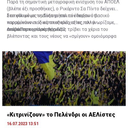
Παρά τη σημαντική μεταγραφική ενίσχυση του ΑΠΟΕΛ
(βλέπε έξι προσθήκες), ο Ρικάρντο Σα Πίντο δείχνει
διατεθειμένος να διατηρήσει τον περσινό βασικό
Στο φιλικό με τη Δόξα οι παλιοί έδειξαν ότι
κορμό, κάνοντας κάποιες ελάχιστες, αλλά
παραμένουν οι ίδιες σταθερές αξίες που γνωρίζαμε,
απαραίτητες παρεμβάσεις.
ενώ ο Πορτογάλος τεχνικός τρίβει τα χέρια του
Διαβάστε περισσότερα
ΕΔΩ
.
βλέποντας και τους νέους να «σμίγουν» ομοιόμορφα
στο γήπεδο με το περσινό ρόστερ.
«Κιτρινίζουν» το Πελένδρι οι ΑΕΛίστες
16.07.2023 13:51