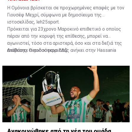
Η Ομόνοια βρίσκεται σε προχωρημένες επαφές με τον
Γιουσέφ Μεχρί, σύμφωνα με δημοσίευμα της
ιστοσελίδας, leh25sport.
Πρόκειται για 23χρονο Μαροκινό επιθετικό ο οποίος
πέραν από την κορυφή της επίθεσης, μπορεί να
αγωνιστεί, τόσο στα αριστερά, όσο και στα δεξιά της
επίθεσης. Ο ποδοσφαιριστής ανήκει στην Hassania
Διαβάστε περισσότερα
ΕΔΩ
.
d'Agadir με την οποία διατηρεί συμβόλαιο μέχρι το
2026.
Ανακοινώθηκε από τη νέα του ομάδα