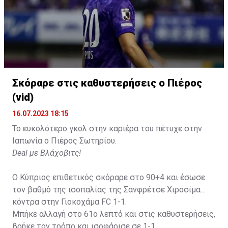
Σκόραρε στις καθυστερήσεις ο Πιέρος
(vid)
16.07.2023 18:15
Το ευκολότερο γκολ στην καριέρα του πέτυχε στην
Ιαπωνία ο Πιέρος Σωτηρίου.
Deal με Βλάχοβιτς!
Ο Κύπριος επιθετικός σκόραρε στο 90+4 και έσωσε
τον βαθμό της ισοπαλίας της Σανφρέτσε Χιροσίμα
κόντρα στην Γιοκοχάμα FC 1-1.
Μπήκε αλλαγή στο 61ο λεπτό και στις καθυστερήσεις,
βρήκε τον τρόπο και ισοφάρισε σε 1-1.