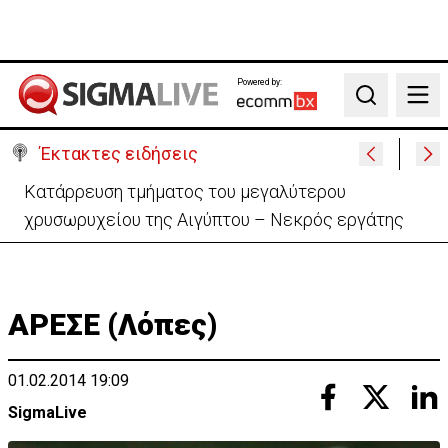
Powered by:
Search
Έκτακτες ειδήσεις
Ιράν σε ΗΠΑ: «Ο εχθρός να αποδεχτεί όλους τους
όρους μας» για άνοιγμα Ορμούζ
ΑΡΕΣΕ (Λόπες)
01.02.2014 19:09
SigmaLive