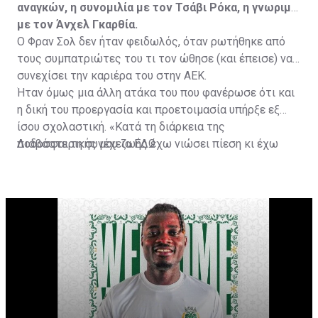
αναγκών, η συνομιλία με τον Τσάβι Ρόκα, η γνωριμία
με τον Άνχελ Γκαρθία.
Ο Φραν Σολ δεν ήταν φειδωλός, όταν ρωτήθηκε από
τους συμπατριώτες του τι τον ώθησε (και έπεισε) να
συνεχίσει την καριέρα του στην ΑΕΚ.
Ήταν όμως μια άλλη ατάκα του που φανέρωσε ότι και
η δική του προεργασία και προετοιμασία υπήρξε εξ
ίσου σχολαστική. «Κατά τη διάρκεια της
ποδοσφαιρικής μου ζωής έχω νιώσει πίεση κι έχω
Διαβάστε τη συνέχεια
ΕΔΩ
ανταποκριθεί. Πρέπει να κάνω το ίδιο, να σκοράρω
τέρματα που θα βοηθήσουν την ομάδα», δήλωσε ο
31χρονος άσος.