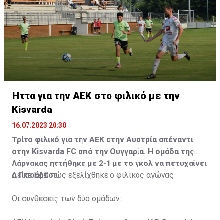
Ήττα για την ΑΕΚ στο φιλικό με την
Kisvarda
16.07.2023 20:30
Τρίτο φιλικό για την ΑΕΚ στην Αυστρία απέναντι
στην Kisvarda FC από την Ουγγαρία. Η ομάδα της
Λάρνακας ηττήθηκε με 2-1 με το γκολ να πετυχαίνει
ο Γκιούρτσο.
Δείτε
ΕΔΩ
πώς εξελίχθηκε ο φιλικός αγώνας
Οι συνθέσεις των δύο ομάδων: