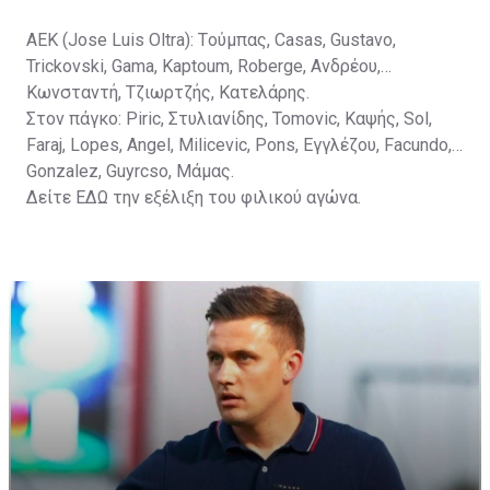
ΑΕΚ (Jose Luis Oltra): Tούμπας, Casas, Gustavo,
Trickovski, Gama, Κaptoum, Roberge, Aνδρέου,
Κωνσταντή, Τζιωρτζής, Κατελάρης.
Στον πάγκο: Piric, Στυλιανίδης, Tomovic, Καψής, Sol,
Faraj, Lopes, Angel, Milicevic, Pons, Εγγλέζου, Facundo,
Gonzalez, Guyrcso, Μάμας.
Δείτε
ΕΔΩ
την εξέλιξη του φιλικού αγώνα.