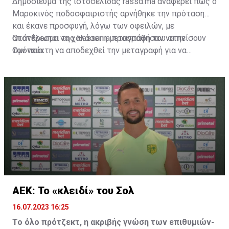
Δημοσίευμα της ιστοσελίδας rassd.ma αναφέρει πως ο
Μαροκινός ποδοσφαιριστής αρνήθηκε την πρόταση
και έκανε προσφυγή, λόγω των οφειλών, με
αποτέλεσμα να χαλάσει η μεταγραφή του στην
Οι άνθρωποι της Hassania προσπάθησαν να πείσουν
Ομόνοια.
τον παίκτη να αποδεχθεί την μεταγραφή για να
επωφεληθεί και ο ίδιος από το ποσό που θα κόστιζε η
μετακίνησή του, αλλά ο παίκτης αρνήθηκε και επέμεινε
να λύσει το συμβόλαιό του, ώστε να μετακομίσει
ελεύθερα σε οποιαδήποτε νέα ομάδα το τρέχον
καλοκαίρι.
ΑΕΚ: Το «κλειδί» του Σολ
16.07.2023 16:25
Το όλο πρότζεκτ, η ακριβής γνώση των επιθυμιών-