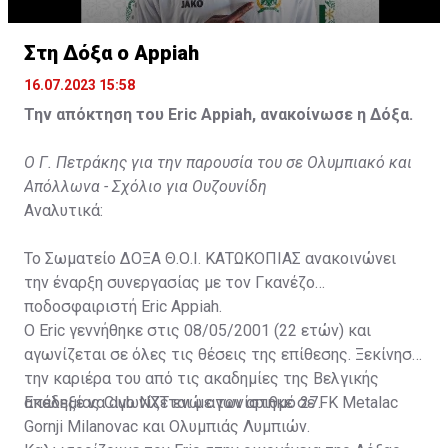
Στη Δόξα ο Appiah
16.07.2023 15:58
Την απόκτηση του Eric Appiah, ανακοίνωσε η Δόξα.
Ο Γ. Πετράκης για την παρουσία του σε Ολυμπιακό και
Απόλλωνα - Σχόλιο για Ουζουνίδη
Αναλυτικά:
Το Σωματείο ΔΟΞΑ Θ.Ο.Ι. ΚΑΤΩΚΟΠΙΑΣ ανακοινώνει
την έναρξη συνεργασίας με τον Γκανέζο
ποδοσφαιριστή Eric Appiah.
Ο Eric γεννήθηκε στις 08/05/2001 (22 ετών) και
αγωνίζεται σε όλες τις θέσεις της επίθεσης. Ξεκίνησε
την καριέρα του από τις ακαδημίες της Βελγικής
ακαδημίας Club NXT ενώ αγωνίστηκε σε FK Metalac
Επέλεξε να αγωνίζεται με τον αριθμό 27.
Gornji Milanovac και Ολυμπιάς Λυμπιών.