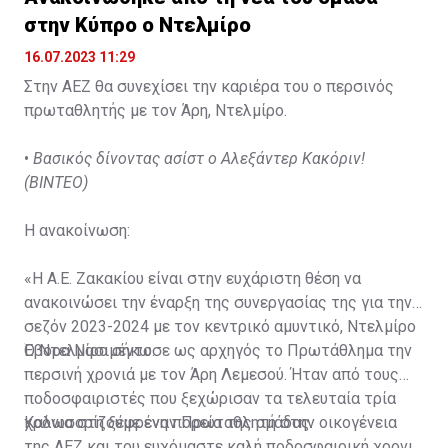
στην Κύπρο ο Ντελμίρο
16.07.2023 11:29
Στην ΑΕΖ θα συνεχίσει την καριέρα του ο περσινός
πρωταθλητής με τον Άρη, Ντελμίρο.
•
Βασικός δίνοντας ασίστ ο Αλεξάντερ Κακόριν!
(ΒΙΝΤΕΟ)
Η ανακοίνωση:
«Η Α.Ε. Ζακακίου είναι στην ευχάριστη θέση να
ανακοινώσει την έναρξη της συνεργασίας της για την
σεζόν 2023-2024 με τον κεντρικό αμυντικό, Ντελμίρο
Έβορα Νασιμέντο.
Ο Ντελμίρο σήκωσε ως αρχηγός το Πρωτάθλημα την
περσινή χρονιά με τον Άρη Λεμεσού. Ήταν από τους
ποδοσφαιριστές που ξεχώρισαν τα τελευταία τρία
χρόνια στη ξέφρενη πορεία της ομάδας.
Καλωσορίζουμε έναν Πρωταθλητή στην οικογένεια
της ΑΕΖ και του ευχόμαστε καλή ποδοσφαιρική χρονιά