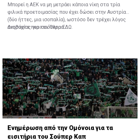
Μπορεί η ΑΕΚ να μη μετράει κάποια νίκη στα τρία
φιλικά προετοιμασίας που έχει δώσει στην Αυστρία
(δύο ήττες, μια ισοπαλία), ωστόσο δεν τρέχει λόγος
ανησυχίας για τον Όλτρα.
Διαβάστε περισσότερα
ΕΔΩ
.
Ενημέρωση από την Ομόνοια για τα
εισιτήρια του Σούπερ Καπ