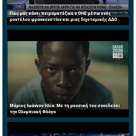
Πώς μας κάνει πειραματόζωα ο ΟΗΕ μέσω ενός
μοντέλου φρανκενστάιν και μιας διχοτομικής ΔΔΟ
Μάριος Ιωάννου Ηλία: Με τη μουσική του συνοδεύει
την Ολυμπιακή Φλόγα