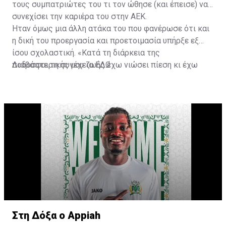
τους συμπατριώτες του τι τον ώθησε (και έπεισε) να
συνεχίσει την καριέρα του στην ΑΕΚ.
Ήταν όμως μια άλλη ατάκα του που φανέρωσε ότι και
η δική του προεργασία και προετοιμασία υπήρξε εξ
ίσου σχολαστική. «Κατά τη διάρκεια της
ποδοσφαιρικής μου ζωής έχω νιώσει πίεση κι έχω
Διαβάστε τη συνέχεια
ΕΔΩ
ανταποκριθεί. Πρέπει να κάνω το ίδιο, να σκοράρω
τέρματα που θα βοηθήσουν την ομάδα», δήλωσε ο
31χρονος άσος.
Στη Δόξα ο Appiah