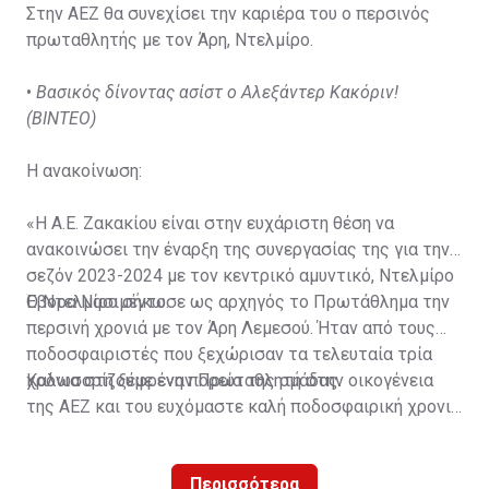
Στην ΑΕΖ θα συνεχίσει την καριέρα του ο περσινός
πρωταθλητής με τον Άρη, Ντελμίρο.
•
Βασικός δίνοντας ασίστ ο Αλεξάντερ Κακόριν!
(ΒΙΝΤΕΟ)
Η ανακοίνωση:
«Η Α.Ε. Ζακακίου είναι στην ευχάριστη θέση να
ανακοινώσει την έναρξη της συνεργασίας της για την
σεζόν 2023-2024 με τον κεντρικό αμυντικό, Ντελμίρο
Έβορα Νασιμέντο.
Ο Ντελμίρο σήκωσε ως αρχηγός το Πρωτάθλημα την
περσινή χρονιά με τον Άρη Λεμεσού. Ήταν από τους
ποδοσφαιριστές που ξεχώρισαν τα τελευταία τρία
χρόνια στη ξέφρενη πορεία της ομάδας.
Καλωσορίζουμε έναν Πρωταθλητή στην οικογένεια
της ΑΕΖ και του ευχόμαστε καλή ποδοσφαιρική χρονιά
με τα χρώματα της ομάδας μας!»
Περισσότερα