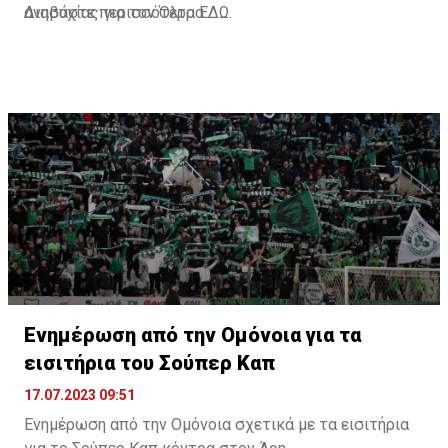
ανησυχίας για τον Όλτρα.
Διαβάστε περισσότερα
ΕΔΩ
.
Ενημέρωση από την Ομόνοια για τα
εισιτήρια του Σούπερ Καπ
17.07.2023 09:51
Ενημέρωση από την Ομόνοια σχετικά με τα εισιτήρια