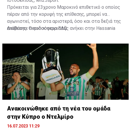
ιστοσελίδας, leh25sport.
Πρόκειται για 23χρονο Μαροκινό επιθετικό ο οποίος
πέραν από την κορυφή της επίθεσης, μπορεί να
αγωνιστεί, τόσο στα αριστερά, όσο και στα δεξιά της
επίθεσης. Ο ποδοσφαιριστής ανήκει στην Hassania
Διαβάστε περισσότερα
ΕΔΩ
.
d'Agadir με την οποία διατηρεί συμβόλαιο μέχρι το
2026.
Ανακοινώθηκε από τη νέα του ομάδα
στην Κύπρο ο Ντελμίρο
16.07.2023 11:29