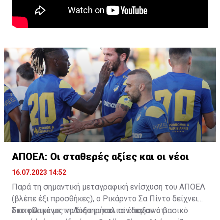
ΑΠΟΕΛ: Οι σταθερές αξίες και οι νέοι
16.07.2023 14:52
Παρά τη σημαντική μεταγραφική ενίσχυση του ΑΠΟΕΛ
(βλέπε έξι προσθήκες), ο Ρικάρντο Σα Πίντο δείχνει
διατεθειμένος να διατηρήσει τον περσινό βασικό
Στο φιλικό με τη Δόξα οι παλιοί έδειξαν ότι