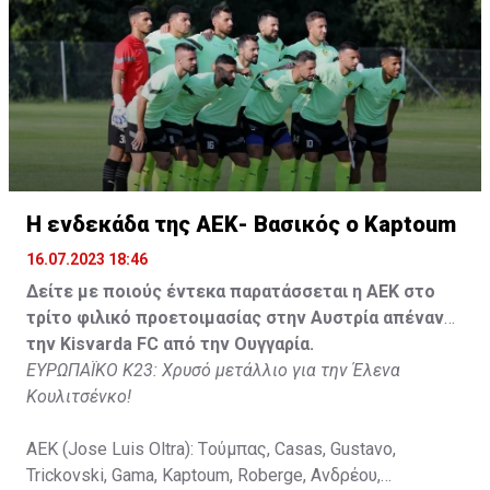
Tomovic), Aνδρέου (65' Angel) , Κωνσταντή (65' Sol),
Τζιωρτζής (65' Faraj), Κατελάρης (65' Milicevic).
Στον πάγκο: Piric, Στυλιανίδης, Tomovic, Καψής, Sol,
Faraj, Lopes, Angel, Milicevic, Pons, Εγγλέζου, Facundo,
Gonzalez, Guyrcso, Μάμας.
Κisvarda FC (Milos Kruscic): Kovacs, Navratil, Raul, Szor,
Lippai, Alic, Kormendi, Makowski, Czekus, Ilievski,
H ενδεκάδα της ΑΕΚ- Βασικός ο Kaptoum
Spasic.
16.07.2023 18:46
Στον πάγκο: Petkovic, Cipetic, Kovasic, Jovicic, Szeles,
Δείτε με ποιούς έντεκα παρατάσσεται η ΑΕΚ στο
Vida, Otvos, Lucas, Camas, Mesanovic.
τρίτο φιλικό προετοιμασίας στην Αυστρία απέναντι
την Kisvarda FC από την Ουγγαρία.
ΕΥΡΩΠΑΪΚΟ Κ23: Χρυσό μετάλλιο για την Έλενα
Κουλιτσένκο!
ΑΕΚ (Jose Luis Oltra): Tούμπας, Casas, Gustavo,
Trickovski, Gama, Κaptoum, Roberge, Aνδρέου,