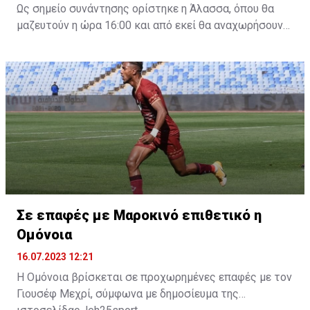
Ως σημείο συνάντησης ορίστηκε η Άλασσα, όπου θα
μαζευτούν η ώρα 16:00 και από εκεί θα αναχωρήσουν
με προορισμό το κοινοτικό γήπεδο Πελενδρίου, για να
δώοσυν το παρών τους στην απογευματινή προπόνηση
της ομάδας.
Σε επαφές με Μαροκινό επιθετικό η
Ομόνοια
16.07.2023 12:21
Η Ομόνοια βρίσκεται σε προχωρημένες επαφές με τον
Γιουσέφ Μεχρί, σύμφωνα με δημοσίευμα της