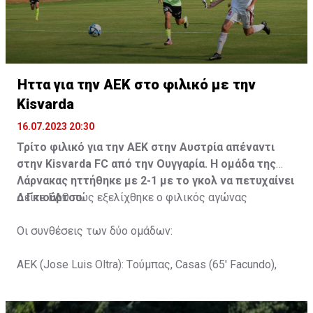
Ήττα για την ΑΕΚ στο φιλικό με την
Kisvarda
16.07.2023 20:30
Τρίτο φιλικό για την ΑΕΚ στην Αυστρία απέναντι
στην Kisvarda FC από την Ουγγαρία. Η ομάδα της
Λάρνακας ηττήθηκε με 2-1 με το γκολ να πετυχαίνει
ο Γκιούρτσο.
Δείτε
ΕΔΩ
πώς εξελίχθηκε ο φιλικός αγώνας
Οι συνθέσεις των δύο ομάδων:
ΑΕΚ (Jose Luis Oltra): Tούμπας, Casas (65' Facundo),
Gustavo (65' Pons), Trickovski (65' Lopes), Gama (65'
Gyurcso), Κaptoum (46' Καψής (65' Mάμας), Roberge (65'