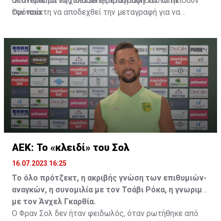
αποτέλεσμα να χαλάσει η μεταγραφή του στην
Οι άνθρωποι της Hassania προσπάθησαν να πείσουν
Ομόνοια.
τον παίκτη να αποδεχθεί την μεταγραφή για να
επωφεληθεί και ο ίδιος από το ποσό που θα κόστιζε η
μετακίνησή του, αλλά ο παίκτης αρνήθηκε και επέμεινε
να λύσει το συμβόλαιό του, ώστε να μετακομίσει
ελεύθερα σε οποιαδήποτε νέα ομάδα το τρέχον
καλοκαίρι.
ΑΕΚ: Το «κλειδί» του Σολ
16.07.2023 16:25
Το όλο πρότζεκτ, η ακριβής γνώση των επιθυμιών-
αναγκών, η συνομιλία με τον Τσάβι Ρόκα, η γνωριμία
με τον Άνχελ Γκαρθία.
Ο Φραν Σολ δεν ήταν φειδωλός, όταν ρωτήθηκε από