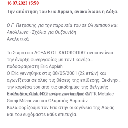
16.07.2023 15:58
Την απόκτηση του Eric Appiah, ανακοίνωσε η Δόξα.
Ο Γ. Πετράκης για την παρουσία του σε Ολυμπιακό και
Απόλλωνα - Σχόλιο για Ουζουνίδη
Αναλυτικά:
Το Σωματείο ΔΟΞΑ Θ.Ο.Ι. ΚΑΤΩΚΟΠΙΑΣ ανακοινώνει
την έναρξη συνεργασίας με τον Γκανέζο
ποδοσφαιριστή Eric Appiah.
Ο Eric γεννήθηκε στις 08/05/2001 (22 ετών) και
αγωνίζεται σε όλες τις θέσεις της επίθεσης. Ξεκίνησε
την καριέρα του από τις ακαδημίες της Βελγικής
ακαδημίας Club NXT ενώ αγωνίστηκε σε FK Metalac
Επέλεξε να αγωνίζεται με τον αριθμό 27.
Gornji Milanovac και Ολυμπιάς Λυμπιών.
Καλωσορίζουμε τον Eric στην οικογένεια της Δόξας
και του ευχόμαστε κάθε επιτυχία.