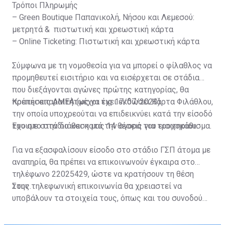
Τρόποι Πληρωμής
– Green Boutique Παπανικολή, Νήσου και Λεμεσού:
μετρητά & πιστωτική και χρεωστική κάρτα
– Online Ticketing: Πιστωτική και χρεωστική κάρτα
Σύμφωνα με τη νομοθεσία για να μπορεί ο φίλαθλος να
προμηθευτεί εισιτήριο και να εισέρχεται σε στάδια
που διεξάγονται αγώνες πρώτης κατηγορίας, θα
πρέπει απαραιτήτως να έχει εκδώσει Κάρτα Φιλάθλου,
Κρατήσεις ΑΜΕΑ (μέχρι τις 17/07/2023)
την οποία υποχρεούται να επιδεικνύει κατά την είσοδό
του στο στάδιο και κατά την αγορά του εισιτηρίου.
Έχουμε στην διάθεση μας 14 θέσεις για τροχοκάθισμα.
Για να εξασφαλίσουν είσοδο στο στάδιο ΓΣΠ άτομα με
αναπηρία, θα πρέπει να επικοινωνούν έγκαιρα στο
τηλέφωνο 22025429, ώστε να κρατήσουν τη θέση
τους.
Στην τηλεφωνική επικοινωνία θα χρειαστεί να
υποβάλουν τα στοιχεία τους, όπως και του συνοδού
τους. Τα στοιχεία που χρειάζονται είναι:
ονοματεπώνυμο, αριθμός πινακίδας αυτοκινήτου,