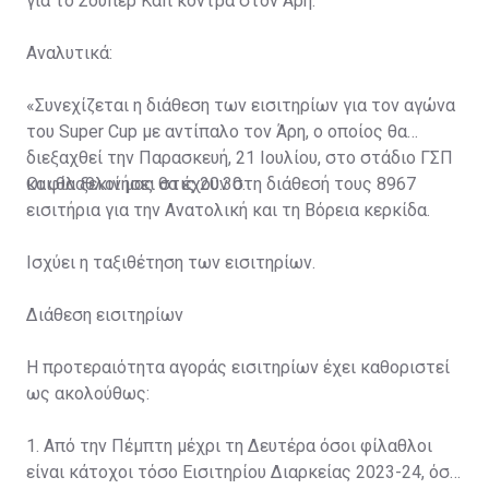
για το Σούπερ Καπ κόντρα στον Άρη.
Αναλυτικά:
«Συνεχίζεται η διάθεση των εισιτηρίων για τον αγώνα
του Super Cup με αντίπαλο τον Άρη, ο οποίος θα
διεξαχθεί την Παρασκευή, 21 Ιουλίου, στο στάδιο ΓΣΠ
και θα ξεκινήσει στις 20:30.
Οι φίλαθλοί μας θα έχουν στη διάθεσή τους 8967
εισιτήρια για την Ανατολική και τη Βόρεια κερκίδα.
Ισχύει η ταξιθέτηση των εισιτηρίων.
Διάθεση εισιτηρίων
Η προτεραιότητα αγοράς εισιτηρίων έχει καθοριστεί
ως ακολούθως:
1. Από την Πέμπτη μέχρι τη Δευτέρα όσοι φίλαθλοι
είναι κάτοχοι τόσο Εισιτηρίου Διαρκείας 2023-24, όσο