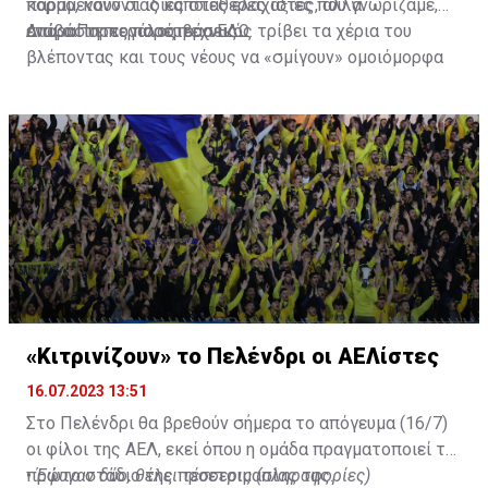
κορμό, κάνοντας κάποιες ελάχιστες, αλλά
παραμένουν οι ίδιες σταθερές αξίες που γνωρίζαμε,
απαραίτητες παρεμβάσεις.
ενώ ο Πορτογάλος τεχνικός τρίβει τα χέρια του
Διαβάστε περισσότερα
ΕΔΩ
.
βλέποντας και τους νέους να «σμίγουν» ομοιόμορφα
στο γήπεδο με το περσινό ρόστερ.
«Κιτρινίζουν» το Πελένδρι οι ΑΕΛίστες
16.07.2023 13:51
Στο Πελένδρι θα βρεθούν σήμερα το απόγευμα (16/7)
οι φίλοι της ΑΕΛ, εκεί όπου η ομάδα πραγματοποιεί το
πρώτο στάδιο της προετοιμασίας της.
•
Έφυγαν δύο, θέλει τέσσερις (πληροφορίες)