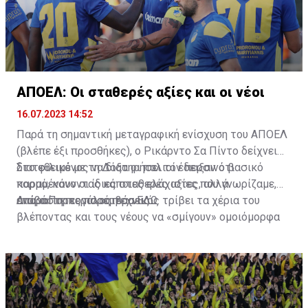
ΑΠΟΕΛ: Οι σταθερές αξίες και οι νέοι
16.07.2023 14:52
Παρά τη σημαντική μεταγραφική ενίσχυση του ΑΠΟΕΛ
(βλέπε έξι προσθήκες), ο Ρικάρντο Σα Πίντο δείχνει
διατεθειμένος να διατηρήσει τον περσινό βασικό
Στο φιλικό με τη Δόξα οι παλιοί έδειξαν ότι
κορμό, κάνοντας κάποιες ελάχιστες, αλλά
παραμένουν οι ίδιες σταθερές αξίες που γνωρίζαμε,
απαραίτητες παρεμβάσεις.
ενώ ο Πορτογάλος τεχνικός τρίβει τα χέρια του
Διαβάστε περισσότερα
ΕΔΩ
.
βλέποντας και τους νέους να «σμίγουν» ομοιόμορφα
στο γήπεδο με το περσινό ρόστερ.