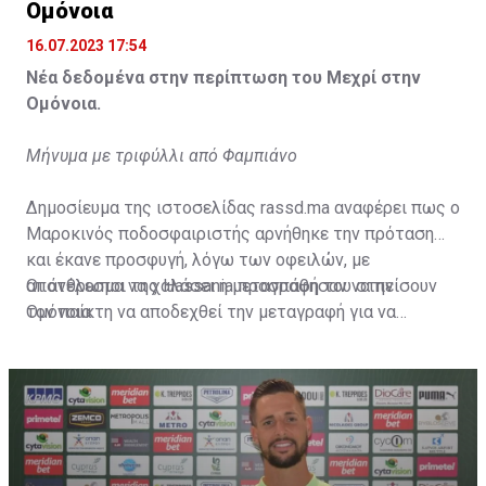
Ομόνοια
16.07.2023 17:54
Νέα δεδομένα στην περίπτωση του Μεχρί στην
Ομόνοια.
Μήνυμα με τριφύλλι από Φαμπιάνο
Δημοσίευμα της ιστοσελίδας rassd.ma αναφέρει πως ο
Μαροκινός ποδοσφαιριστής αρνήθηκε την πρόταση
και έκανε προσφυγή, λόγω των οφειλών, με
αποτέλεσμα να χαλάσει η μεταγραφή του στην
Οι άνθρωποι της Hassania προσπάθησαν να πείσουν
Ομόνοια.
τον παίκτη να αποδεχθεί την μεταγραφή για να
επωφεληθεί και ο ίδιος από το ποσό που θα κόστιζε η
μετακίνησή του, αλλά ο παίκτης αρνήθηκε και επέμεινε
να λύσει το συμβόλαιό του, ώστε να μετακομίσει
ελεύθερα σε οποιαδήποτε νέα ομάδα το τρέχον
καλοκαίρι.