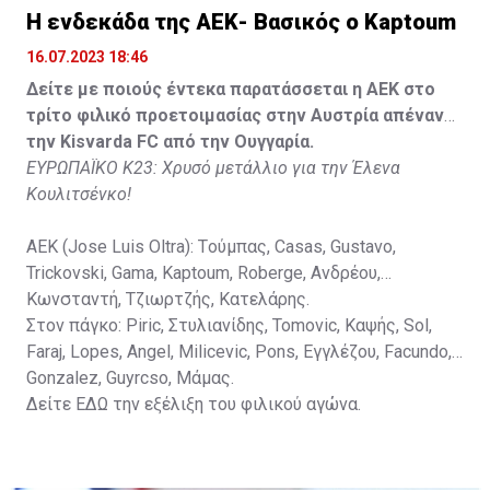
Lippai, Alic, Kormendi, Makowski, Czekus, Ilievski,
H ενδεκάδα της ΑΕΚ- Βασικός ο Kaptoum
Spasic.
16.07.2023 18:46
Στον πάγκο: Petkovic, Cipetic, Kovasic, Jovicic, Szeles,
Δείτε με ποιούς έντεκα παρατάσσεται η ΑΕΚ στο
Vida, Otvos, Lucas, Camas, Mesanovic.
τρίτο φιλικό προετοιμασίας στην Αυστρία απέναντι
την Kisvarda FC από την Ουγγαρία.
ΕΥΡΩΠΑΪΚΟ Κ23: Χρυσό μετάλλιο για την Έλενα
Κουλιτσένκο!
ΑΕΚ (Jose Luis Oltra): Tούμπας, Casas, Gustavo,
Trickovski, Gama, Κaptoum, Roberge, Aνδρέου,
Κωνσταντή, Τζιωρτζής, Κατελάρης.
Στον πάγκο: Piric, Στυλιανίδης, Tomovic, Καψής, Sol,
Faraj, Lopes, Angel, Milicevic, Pons, Εγγλέζου, Facundo,
Gonzalez, Guyrcso, Μάμας.
Δείτε
ΕΔΩ
την εξέλιξη του φιλικού αγώνα.