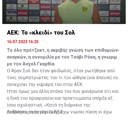
ΑΕΚ: Το «κλειδί» του Σολ
16.07.2023 16:25
Το όλο πρότζεκτ, η ακριβής γνώση των επιθυμιών-
αναγκών, η συνομιλία με τον Τσάβι Ρόκα, η γνωριμία
με τον Άνχελ Γκαρθία.
Ο Φραν Σολ δεν ήταν φειδωλός, όταν ρωτήθηκε από
τους συμπατριώτες του τι τον ώθησε (και έπεισε) να
συνεχίσει την καριέρα του στην ΑΕΚ.
Ήταν όμως μια άλλη ατάκα του που φανέρωσε ότι και
η δική του προεργασία και προετοιμασία υπήρξε εξ
ίσου σχολαστική. «Κατά τη διάρκεια της
ποδοσφαιρικής μου ζωής έχω νιώσει πίεση κι έχω
Διαβάστε τη συνέχεια
ΕΔΩ
ανταποκριθεί. Πρέπει να κάνω το ίδιο, να σκοράρω
τέρματα που θα βοηθήσουν την ομάδα», δήλωσε ο