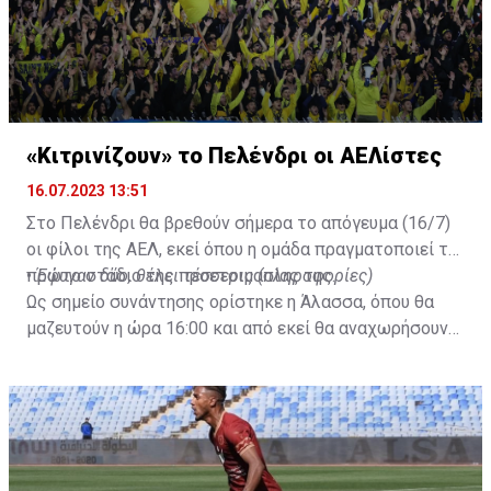
«Κιτρινίζουν» το Πελένδρι οι ΑΕΛίστες
16.07.2023 13:51
Στο Πελένδρι θα βρεθούν σήμερα το απόγευμα (16/7)
οι φίλοι της ΑΕΛ, εκεί όπου η ομάδα πραγματοποιεί το
πρώτο στάδιο της προετοιμασίας της.
•
Έφυγαν δύο, θέλει τέσσερις (πληροφορίες)
Ως σημείο συνάντησης ορίστηκε η Άλασσα, όπου θα
μαζευτούν η ώρα 16:00 και από εκεί θα αναχωρήσουν
με προορισμό το κοινοτικό γήπεδο Πελενδρίου, για να
δώοσυν το παρών τους στην απογευματινή προπόνηση
της ομάδας.