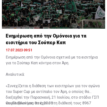
Ενημέρωση από την Ομόνοια για τα
εισιτήρια του Σούπερ Καπ
17.07.2023 09:51
Ενημέρωση από την Ομόνοια σχετικά με τα εισιτήρια
για το Σούπερ Καπ κόντρα στον Άρη.
Αναλυτικά:
«Συνεχίζεται η διάθεση των εισιτηρίων για τον αγώνα
του Super Cup με αντίπαλο τον Άρη, ο οποίος θα
διεξαχθεί την Παρασκευή, 21 Ιουλίου, στο στάδιο ΓΣΠ
και θα ξεκινήσει στις 20:30.
Οι φίλαθλοί μας θα έχουν στη διάθεσή τους 8967