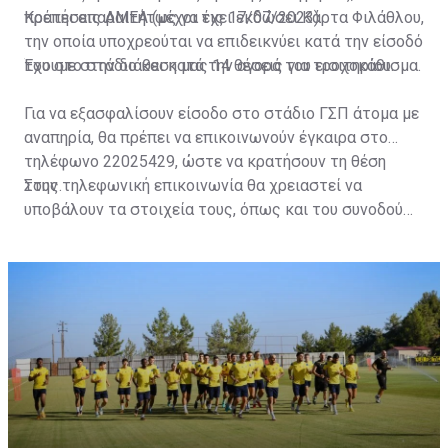
πρέπει απαραιτήτως να έχει εκδώσει Κάρτα Φιλάθλου,
Κρατήσεις ΑΜΕΑ (μέχρι τις 17/07/2023)
την οποία υποχρεούται να επιδεικνύει κατά την είσοδό
του στο στάδιο και κατά την αγορά του εισιτηρίου.
Έχουμε στην διάθεση μας 14 θέσεις για τροχοκάθισμα.
Για να εξασφαλίσουν είσοδο στο στάδιο ΓΣΠ άτομα με
αναπηρία, θα πρέπει να επικοινωνούν έγκαιρα στο
τηλέφωνο 22025429, ώστε να κρατήσουν τη θέση
τους.
Στην τηλεφωνική επικοινωνία θα χρειαστεί να
υποβάλουν τα στοιχεία τους, όπως και του συνοδού
τους. Τα στοιχεία που χρειάζονται είναι:
ονοματεπώνυμο, αριθμός πινακίδας αυτοκινήτου,
κάρτα ΑμεΑ και αριθμός κάρτας φιλάθλου του
συνοδού.»