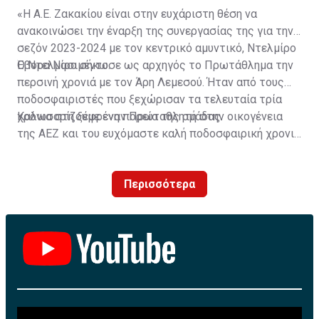
«Η Α.Ε. Ζακακίου είναι στην ευχάριστη θέση να
ανακοινώσει την έναρξη της συνεργασίας της για την
σεζόν 2023-2024 με τον κεντρικό αμυντικό, Ντελμίρο
Έβορα Νασιμέντο.
Ο Ντελμίρο σήκωσε ως αρχηγός το Πρωτάθλημα την
περσινή χρονιά με τον Άρη Λεμεσού. Ήταν από τους
ποδοσφαιριστές που ξεχώρισαν τα τελευταία τρία
χρόνια στη ξέφρενη πορεία της ομάδας.
Καλωσορίζουμε έναν Πρωταθλητή στην οικογένεια
της ΑΕΖ και του ευχόμαστε καλή ποδοσφαιρική χρονιά
με τα χρώματα της ομάδας μας!»
Περισσότερα