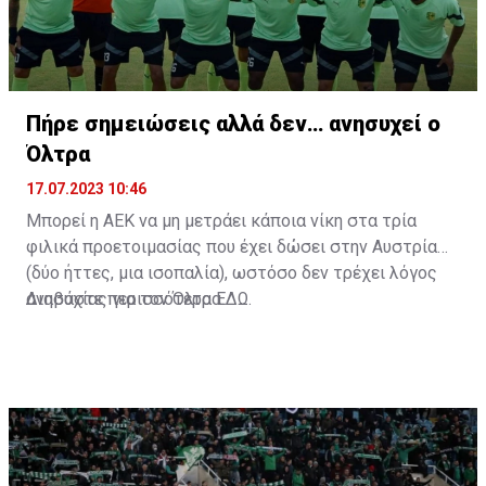
Πήρε σημειώσεις αλλά δεν… ανησυχεί ο
Όλτρα
17.07.2023 10:46
Μπορεί η ΑΕΚ να μη μετράει κάποια νίκη στα τρία
φιλικά προετοιμασίας που έχει δώσει στην Αυστρία
(δύο ήττες, μια ισοπαλία), ωστόσο δεν τρέχει λόγος
ανησυχίας για τον Όλτρα.
Διαβάστε περισσότερα
ΕΔΩ
.