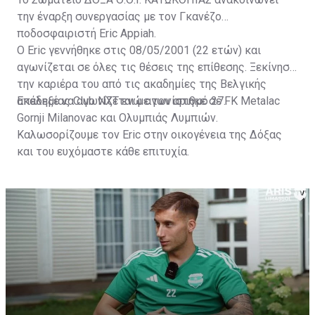
την έναρξη συνεργασίας με τον Γκανέζο
ποδοσφαιριστή Eric Appiah.
Ο Eric γεννήθηκε στις 08/05/2001 (22 ετών) και
αγωνίζεται σε όλες τις θέσεις της επίθεσης. Ξεκίνησε
την καριέρα του από τις ακαδημίες της Βελγικής
ακαδημίας Club NXT ενώ αγωνίστηκε σε FK Metalac
Επέλεξε να αγωνίζεται με τον αριθμό 27.
Gornji Milanovac και Ολυμπιάς Λυμπιών.
Καλωσορίζουμε τον Eric στην οικογένεια της Δόξας
και του ευχόμαστε κάθε επιτυχία.