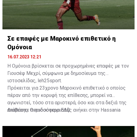
Σε επαφές με Μαροκινό επιθετικό η
Ομόνοια
16.07.2023 12:21
Η Ομόνοια βρίσκεται σε προχωρημένες επαφές με τον
Γιουσέφ Μεχρί, σύμφωνα με δημοσίευμα της
ιστοσελίδας, leh25sport.
Πρόκειται για 23χρονο Μαροκινό επιθετικό ο οποίος
πέραν από την κορυφή της επίθεσης, μπορεί να
αγωνιστεί, τόσο στα αριστερά, όσο και στα δεξιά της
επίθεσης. Ο ποδοσφαιριστής ανήκει στην Hassania
Διαβάστε περισσότερα
ΕΔΩ
.
d'Agadir με την οποία διατηρεί συμβόλαιο μέχρι το
2026.