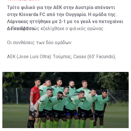
Τρίτο φιλικό για την ΑΕΚ στην Αυστρία απέναντι
στην Kisvarda FC από την Ουγγαρία. Η ομάδα της
Λάρνακας ηττήθηκε με 2-1 με το γκολ να πετυχαίνει
ο Γκιούρτσο.
Δείτε
ΕΔΩ
πώς εξελίχθηκε ο φιλικός αγώνας
Οι συνθέσεις των δύο ομάδων:
ΑΕΚ (Jose Luis Oltra): Tούμπας, Casas (65' Facundo),
Gustavo (65' Pons), Trickovski (65' Lopes), Gama (65'
Gyurcso), Κaptoum (46' Καψής (65' Mάμας), Roberge (65'
Tomovic), Aνδρέου (65' Angel) , Κωνσταντή (65' Sol),
Τζιωρτζής (65' Faraj), Κατελάρης (65' Milicevic).
Στον πάγκο: Piric, Στυλιανίδης, Tomovic, Καψής, Sol,
Faraj, Lopes, Angel, Milicevic, Pons, Εγγλέζου, Facundo,
Gonzalez, Guyrcso, Μάμας.
Κisvarda FC (Milos Kruscic): Kovacs, Navratil, Raul, Szor,