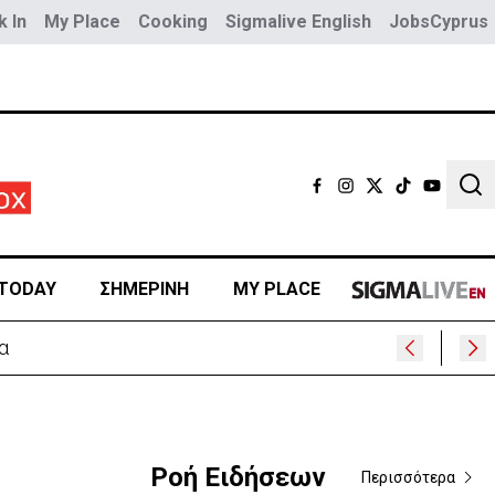
 In
My Place
Cooking
Sigmalive English
JobsCyprus
Sear
TODAY
ΣΗΜΕΡΙΝΗ
MY PLACE
Ροή Ειδήσεων
Περισσότερα