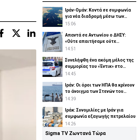
Ιράν-Ομάν: Κοντά σε συμφωνία
για νέα διαδρομή μέσω των
Στενών του Ορμούζ
15:06
Απαντά σε Αντωνίου ο ΔΗΣΥ:
«Ούτε απαιτήσαμε ούτε
διεκδικήσαμε διορισμούς»
14:51
Συνελήφθη ένα ακόμη μέλος της
συμμορίας του «Έντικ» στο
Παλαιό Φάληρο
14:45
Ιράν: Οι όροι των ΗΠΑ θα κρίνουν
το άνοιγμα των Στενών του
Ορμούζ
14:39
Ιράκ: Συνομιλίες με Ιράν για
συμφωνία εξαγωγής πετρελαίου
14:26
Sigma TV Ζωντανά Τώρα
ΕΔΕΚ: Επικυρώθηκαν 4