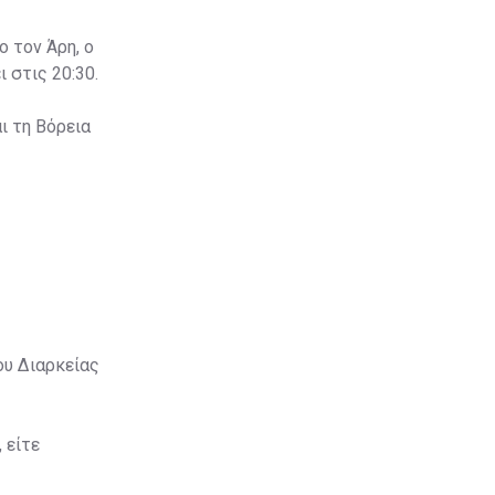
ο τον Άρη, ο
 στις 20:30.
ι τη Βόρεια
ου Διαρκείας
 είτε