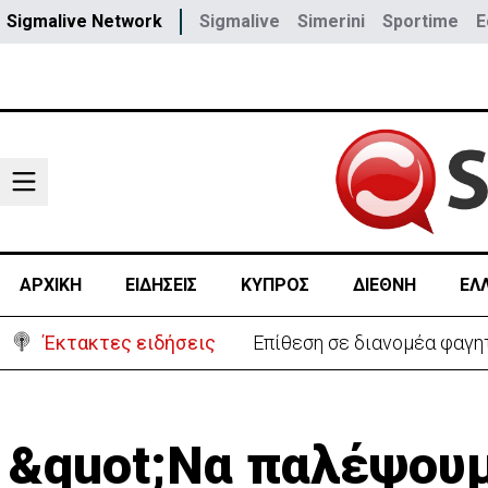
Sigmalive Network
Sigmalive
Simerini
Sportime
E
ΑΡΧΙΚΗ
ΕΙΔΗΣΕΙΣ
ΚΥΠΡΟΣ
ΔΙΕΘΝΗ
ΕΛ
Έκτακτες ειδήσεις
Ο στρατηγός του Τραμπ «αν
&quot;Να παλέψουμ