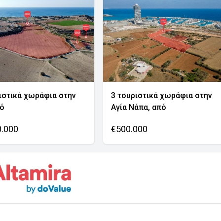
ιστικά χωράφια στην
3 τουριστικά χωράφια στην
νό
Αγία Νάπα, από
0.000
€500.000