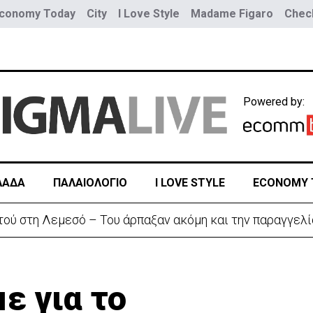
conomy Today
City
I Love Style
Madame Figaro
Check
Powered by:
ΛΑΔΑ
ΠΑΛΑΙΟΛΟΓΙΟ
I LOVE STYLE
ECONOMY 
αζητά διέξοδο» από τον πόλεμο με το Ιράν
ε για το