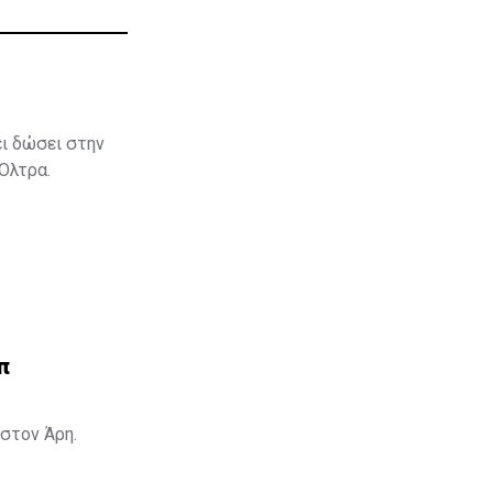
ει δώσει στην
 Όλτρα.
π
στον Άρη.