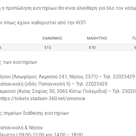
η η προπώληση εισιτηρίων θα είναι ελεύθερη για όλο τον κόσμ
ων όπως έχουν καθοριστεί από την ΚΟΠ
ς των εισιτηρίων
Νήσου (Λεωφόρος Λεμεσού 241, Νήσου, 2571) – Τηλ: 22025429
Παπανικολή (οδός Παπανικολή 5) – Τηλ: 22025429
Λεμεσού (Αγίας Σοφίας 50, 3065 Κάτω Πολεμίδια) – Τηλ: 2502
 https://tickets.stadium-360.net/omonoia
ς σημείων διάθεσης εισιτηρίων
Παπανικολή & Νήσου
Πέμπτη | 09:00-13:00 και 14:00 – 18:00