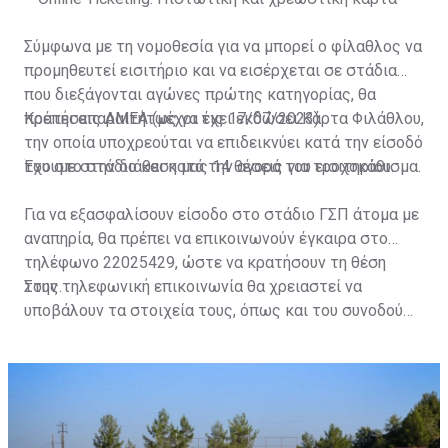
Σύμφωνα με τη νομοθεσία για να μπορεί ο φίλαθλος να
προμηθευτεί εισιτήριο και να εισέρχεται σε στάδια
που διεξάγονται αγώνες πρώτης κατηγορίας, θα
πρέπει απαραιτήτως να έχει εκδώσει Κάρτα Φιλάθλου,
Κρατήσεις ΑΜΕΑ (μέχρι τις 17/07/2023)
την οποία υποχρεούται να επιδεικνύει κατά την είσοδό
του στο στάδιο και κατά την αγορά του εισιτηρίου.
Έχουμε στην διάθεση μας 14 θέσεις για τροχοκάθισμα.
Για να εξασφαλίσουν είσοδο στο στάδιο ΓΣΠ άτομα με
αναπηρία, θα πρέπει να επικοινωνούν έγκαιρα στο
τηλέφωνο 22025429, ώστε να κρατήσουν τη θέση
τους.
Στην τηλεφωνική επικοινωνία θα χρειαστεί να
υποβάλουν τα στοιχεία τους, όπως και του συνοδού
τους. Τα στοιχεία που χρειάζονται είναι:
ονοματεπώνυμο, αριθμός πινακίδας αυτοκινήτου,
κάρτα ΑμεΑ και αριθμός κάρτας φιλάθλου του
συνοδού.»