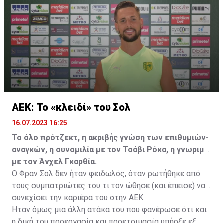
να λύσει το συμβόλαιό του, ώστε να μετακομίσει
ελεύθερα σε οποιαδήποτε νέα ομάδα το τρέχον
καλοκαίρι.
ΑΕΚ: Το «κλειδί» του Σολ
16.07.2023 16:25
Το όλο πρότζεκτ, η ακριβής γνώση των επιθυμιών-
αναγκών, η συνομιλία με τον Τσάβι Ρόκα, η γνωριμία
με τον Άνχελ Γκαρθία.
Ο Φραν Σολ δεν ήταν φειδωλός, όταν ρωτήθηκε από
τους συμπατριώτες του τι τον ώθησε (και έπεισε) να
συνεχίσει την καριέρα του στην ΑΕΚ.
Ήταν όμως μια άλλη ατάκα του που φανέρωσε ότι και
η δική του προεργασία και προετοιμασία υπήρξε εξ