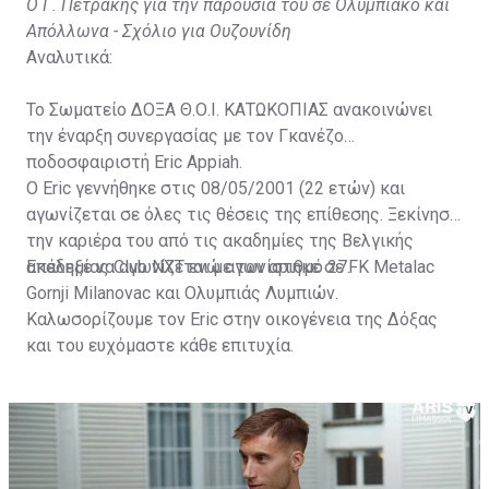
Ο Γ. Πετράκης για την παρουσία του σε Ολυμπιακό και
Απόλλωνα - Σχόλιο για Ουζουνίδη
Αναλυτικά:
Το Σωματείο ΔΟΞΑ Θ.Ο.Ι. ΚΑΤΩΚΟΠΙΑΣ ανακοινώνει
την έναρξη συνεργασίας με τον Γκανέζο
ποδοσφαιριστή Eric Appiah.
Ο Eric γεννήθηκε στις 08/05/2001 (22 ετών) και
αγωνίζεται σε όλες τις θέσεις της επίθεσης. Ξεκίνησε
την καριέρα του από τις ακαδημίες της Βελγικής
ακαδημίας Club NXT ενώ αγωνίστηκε σε FK Metalac
Επέλεξε να αγωνίζεται με τον αριθμό 27.
Gornji Milanovac και Ολυμπιάς Λυμπιών.
Καλωσορίζουμε τον Eric στην οικογένεια της Δόξας
και του ευχόμαστε κάθε επιτυχία.