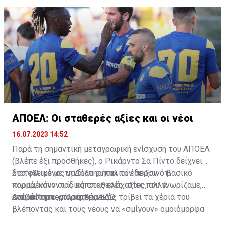
ΑΠΟΕΛ: Οι σταθερές αξίες και οι νέοι
16.07.2023 14:52
Παρά τη σημαντική μεταγραφική ενίσχυση του ΑΠΟΕΛ
(βλέπε έξι προσθήκες), ο Ρικάρντο Σα Πίντο δείχνει
διατεθειμένος να διατηρήσει τον περσινό βασικό
Στο φιλικό με τη Δόξα οι παλιοί έδειξαν ότι
κορμό, κάνοντας κάποιες ελάχιστες, αλλά
παραμένουν οι ίδιες σταθερές αξίες που γνωρίζαμε,
απαραίτητες παρεμβάσεις.
ενώ ο Πορτογάλος τεχνικός τρίβει τα χέρια του
Διαβάστε περισσότερα
ΕΔΩ
.
βλέποντας και τους νέους να «σμίγουν» ομοιόμορφα
στο γήπεδο με το περσινό ρόστερ.