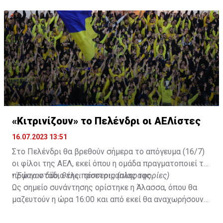
«Κιτρινίζουν» το Πελένδρι οι ΑΕΛίστες
16.07.2023 13:51
Στο Πελένδρι θα βρεθούν σήμερα το απόγευμα (16/7)
οι φίλοι της ΑΕΛ, εκεί όπου η ομάδα πραγματοποιεί το
πρώτο στάδιο της προετοιμασίας της.
•
Έφυγαν δύο, θέλει τέσσερις (πληροφορίες)
Ως σημείο συνάντησης ορίστηκε η Άλασσα, όπου θα
μαζευτούν η ώρα 16:00 και από εκεί θα αναχωρήσουν
με προορισμό το κοινοτικό γήπεδο Πελενδρίου, για να