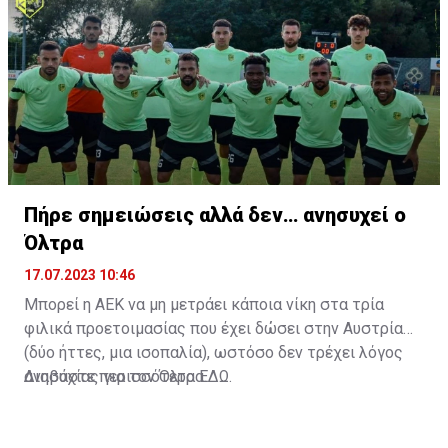
Πήρε σημειώσεις αλλά δεν… ανησυχεί ο
Όλτρα
17.07.2023 10:46
Μπορεί η ΑΕΚ να μη μετράει κάποια νίκη στα τρία
φιλικά προετοιμασίας που έχει δώσει στην Αυστρία
(δύο ήττες, μια ισοπαλία), ωστόσο δεν τρέχει λόγος
ανησυχίας για τον Όλτρα.
Διαβάστε περισσότερα
ΕΔΩ
.