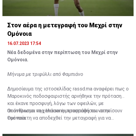
Η δημοσίευση κοινοποιήθηκε από το χρήστη サンフレッチェ広島 (@
Στον αέρα η μετεγραφή του Μεχρί στην
Ομόνοια
16.07.2023 17:54
Νέα δεδομένα στην περίπτωση του Μεχρί στην
Ομόνοια.
Μήνυμα με τριφύλλι από Φαμπιάνο
Δημοσίευμα της ιστοσελίδας rassd.ma αναφέρει πως ο
Μαροκινός ποδοσφαιριστής αρνήθηκε την πρόταση
και έκανε προσφυγή, λόγω των οφειλών, με
αποτέλεσμα να χαλάσει η μεταγραφή του στην
Οι άνθρωποι της Hassania προσπάθησαν να πείσουν
Ομόνοια.
τον παίκτη να αποδεχθεί την μεταγραφή για να
επωφεληθεί και ο ίδιος από το ποσό που θα κόστιζε η
μετακίνησή του, αλλά ο παίκτης αρνήθηκε και επέμεινε