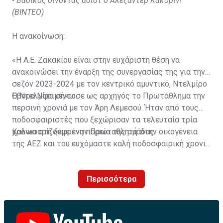
•
Βασικός δίνοντας ασίστ ο Αλεξάντερ Κακόριν!
(ΒΙΝΤΕΟ)
Η ανακοίνωση:
«Η Α.Ε. Ζακακίου είναι στην ευχάριστη θέση να
ανακοινώσει την έναρξη της συνεργασίας της για την
σεζόν 2023-2024 με τον κεντρικό αμυντικό, Ντελμίρο
Έβορα Νασιμέντο.
Ο Ντελμίρο σήκωσε ως αρχηγός το Πρωτάθλημα την
περσινή χρονιά με τον Άρη Λεμεσού. Ήταν από τους
ποδοσφαιριστές που ξεχώρισαν τα τελευταία τρία
χρόνια στη ξέφρενη πορεία της ομάδας.
Καλωσορίζουμε έναν Πρωταθλητή στην οικογένεια
της ΑΕΖ και του ευχόμαστε καλή ποδοσφαιρική χρονιά
με τα χρώματα της ομάδας μας!»
Περισσότερα