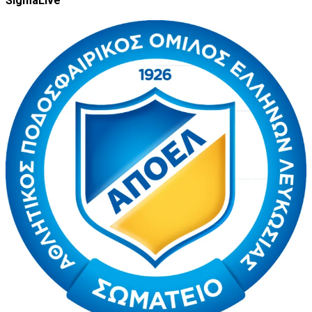
SigmaLive