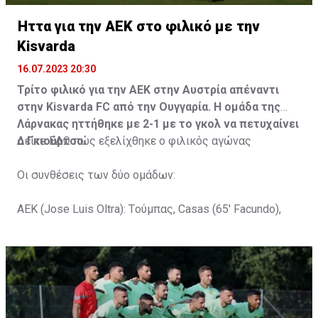
Ήττα για την ΑΕΚ στο φιλικό με την
Kisvarda
16.07.2023 20:30
Τρίτο φιλικό για την ΑΕΚ στην Αυστρία απέναντι
στην Kisvarda FC από την Ουγγαρία. Η ομάδα της
Λάρνακας ηττήθηκε με 2-1 με το γκολ να πετυχαίνει
ο Γκιούρτσο.
Δείτε
ΕΔΩ
πώς εξελίχθηκε ο φιλικός αγώνας
Οι συνθέσεις των δύο ομάδων:
ΑΕΚ (Jose Luis Oltra): Tούμπας, Casas (65' Facundo),
Gustavo (65' Pons), Trickovski (65' Lopes), Gama (65'
Gyurcso), Κaptoum (46' Καψής (65' Mάμας), Roberge (65'
Tomovic), Aνδρέου (65' Angel) , Κωνσταντή (65' Sol),
Τζιωρτζής (65' Faraj), Κατελάρης (65' Milicevic).
Στον πάγκο: Piric, Στυλιανίδης, Tomovic, Καψής, Sol,