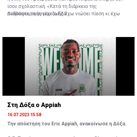
ίσου σχολαστική. «Κατά τη διάρκεια της
ποδοσφαιρικής μου ζωής έχω νιώσει πίεση κι έχω
Διαβάστε τη συνέχεια
ΕΔΩ
ανταποκριθεί. Πρέπει να κάνω το ίδιο, να σκοράρω
τέρματα που θα βοηθήσουν την ομάδα», δήλωσε ο
31χρονος άσος.
Στη Δόξα ο Appiah
16.07.2023 15:58
Την απόκτηση του Eric Appiah, ανακοίνωσε η Δόξα.