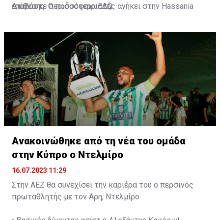
επίθεσης. Ο ποδοσφαιριστής ανήκει στην Hassania
Διαβάστε περισσότερα
ΕΔΩ
.
d'Agadir με την οποία διατηρεί συμβόλαιο μέχρι το
2026.
Ανακοινώθηκε από τη νέα του ομάδα
στην Κύπρο ο Ντελμίρο
16.07.2023 11:29
Στην ΑΕΖ θα συνεχίσει την καριέρα του ο περσινός
πρωταθλητής με τον Άρη, Ντελμίρο.