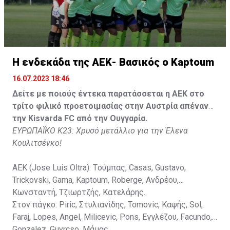
Faraj, Lopes, Angel, Milicevic, Pons, Εγγλέζου, Facundo,
Gonzalez, Guyrcso, Μάμας.
Κisvarda FC (Milos Kruscic): Kovacs, Navratil, Raul, Szor,
Lippai, Alic, Kormendi, Makowski, Czekus, Ilievski,
H ενδεκάδα της ΑΕΚ- Βασικός ο Kaptoum
Spasic.
16.07.2023 18:46
Στον πάγκο: Petkovic, Cipetic, Kovasic, Jovicic, Szeles,
Δείτε με ποιούς έντεκα παρατάσσεται η ΑΕΚ στο
Vida, Otvos, Lucas, Camas, Mesanovic.
τρίτο φιλικό προετοιμασίας στην Αυστρία απέναντι
την Kisvarda FC από την Ουγγαρία.
ΕΥΡΩΠΑΪΚΟ Κ23: Χρυσό μετάλλιο για την Έλενα
Κουλιτσένκο!
ΑΕΚ (Jose Luis Oltra): Tούμπας, Casas, Gustavo,
Trickovski, Gama, Κaptoum, Roberge, Aνδρέου,
Κωνσταντή, Τζιωρτζής, Κατελάρης.
Στον πάγκο: Piric, Στυλιανίδης, Tomovic, Καψής, Sol,
Faraj, Lopes, Angel, Milicevic, Pons, Εγγλέζου, Facundo,
Gonzalez, Guyrcso, Μάμας.