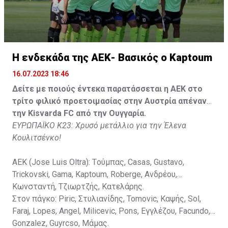
Faraj, Lopes, Angel, Milicevic, Pons, Εγγλέζου, Facundo,
Gonzalez, Guyrcso, Μάμας.
Κisvarda FC (Milos Kruscic): Kovacs, Navratil, Raul, Szor,
Lippai, Alic, Kormendi, Makowski, Czekus, Ilievski,
H ενδεκάδα της ΑΕΚ- Βασικός ο Kaptoum
Spasic.
16.07.2023 18:46
Στον πάγκο: Petkovic, Cipetic, Kovasic, Jovicic, Szeles,
Δείτε με ποιούς έντεκα παρατάσσεται η ΑΕΚ στο
Vida, Otvos, Lucas, Camas, Mesanovic.
τρίτο φιλικό προετοιμασίας στην Αυστρία απέναντι
την Kisvarda FC από την Ουγγαρία.
ΕΥΡΩΠΑΪΚΟ Κ23: Χρυσό μετάλλιο για την Έλενα
Κουλιτσένκο!
ΑΕΚ (Jose Luis Oltra): Tούμπας, Casas, Gustavo,
Trickovski, Gama, Κaptoum, Roberge, Aνδρέου,
Κωνσταντή, Τζιωρτζής, Κατελάρης.
Στον πάγκο: Piric, Στυλιανίδης, Tomovic, Καψής, Sol,
Faraj, Lopes, Angel, Milicevic, Pons, Εγγλέζου, Facundo,
Gonzalez, Guyrcso, Μάμας.