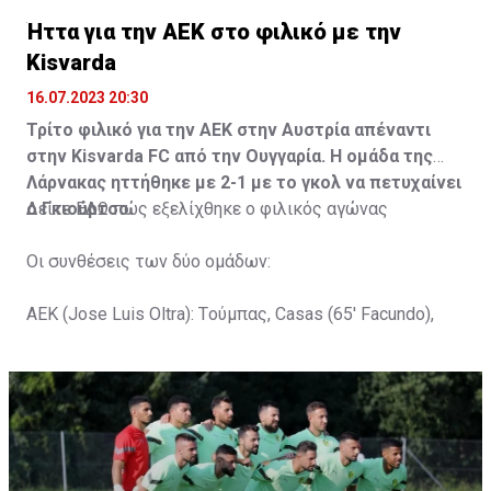
Ήττα για την ΑΕΚ στο φιλικό με την
Kisvarda
16.07.2023 20:30
Τρίτο φιλικό για την ΑΕΚ στην Αυστρία απέναντι
στην Kisvarda FC από την Ουγγαρία. Η ομάδα της
Λάρνακας ηττήθηκε με 2-1 με το γκολ να πετυχαίνει
ο Γκιούρτσο.
Δείτε
ΕΔΩ
πώς εξελίχθηκε ο φιλικός αγώνας
Οι συνθέσεις των δύο ομάδων:
ΑΕΚ (Jose Luis Oltra): Tούμπας, Casas (65' Facundo),
Gustavo (65' Pons), Trickovski (65' Lopes), Gama (65'
Gyurcso), Κaptoum (46' Καψής (65' Mάμας), Roberge (65'
Tomovic), Aνδρέου (65' Angel) , Κωνσταντή (65' Sol),
Τζιωρτζής (65' Faraj), Κατελάρης (65' Milicevic).
Στον πάγκο: Piric, Στυλιανίδης, Tomovic, Καψής, Sol,