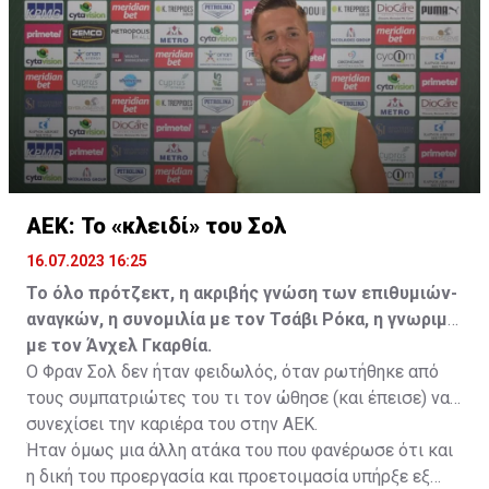
να λύσει το συμβόλαιό του, ώστε να μετακομίσει
ελεύθερα σε οποιαδήποτε νέα ομάδα το τρέχον
καλοκαίρι.
ΑΕΚ: Το «κλειδί» του Σολ
16.07.2023 16:25
Το όλο πρότζεκτ, η ακριβής γνώση των επιθυμιών-
αναγκών, η συνομιλία με τον Τσάβι Ρόκα, η γνωριμία
με τον Άνχελ Γκαρθία.
Ο Φραν Σολ δεν ήταν φειδωλός, όταν ρωτήθηκε από
τους συμπατριώτες του τι τον ώθησε (και έπεισε) να
συνεχίσει την καριέρα του στην ΑΕΚ.
Ήταν όμως μια άλλη ατάκα του που φανέρωσε ότι και
η δική του προεργασία και προετοιμασία υπήρξε εξ