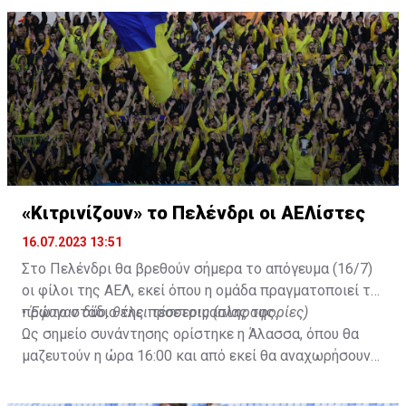
«Κιτρινίζουν» το Πελένδρι οι ΑΕΛίστες
16.07.2023 13:51
Στο Πελένδρι θα βρεθούν σήμερα το απόγευμα (16/7)
οι φίλοι της ΑΕΛ, εκεί όπου η ομάδα πραγματοποιεί το
πρώτο στάδιο της προετοιμασίας της.
•
Έφυγαν δύο, θέλει τέσσερις (πληροφορίες)
Ως σημείο συνάντησης ορίστηκε η Άλασσα, όπου θα
μαζευτούν η ώρα 16:00 και από εκεί θα αναχωρήσουν
με προορισμό το κοινοτικό γήπεδο Πελενδρίου, για να
δώοσυν το παρών τους στην απογευματινή προπόνηση