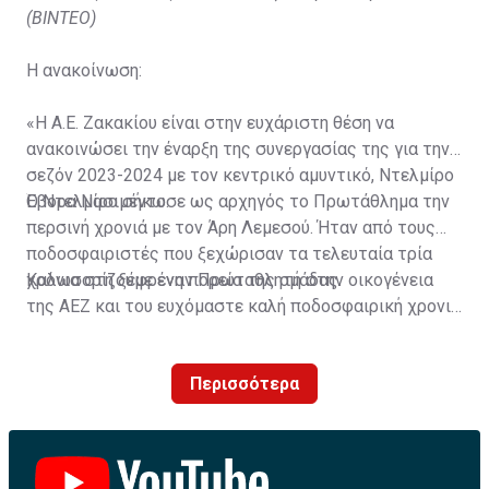
(ΒΙΝΤΕΟ)
Η ανακοίνωση:
«Η Α.Ε. Ζακακίου είναι στην ευχάριστη θέση να
ανακοινώσει την έναρξη της συνεργασίας της για την
σεζόν 2023-2024 με τον κεντρικό αμυντικό, Ντελμίρο
Έβορα Νασιμέντο.
Ο Ντελμίρο σήκωσε ως αρχηγός το Πρωτάθλημα την
περσινή χρονιά με τον Άρη Λεμεσού. Ήταν από τους
ποδοσφαιριστές που ξεχώρισαν τα τελευταία τρία
χρόνια στη ξέφρενη πορεία της ομάδας.
Καλωσορίζουμε έναν Πρωταθλητή στην οικογένεια
της ΑΕΖ και του ευχόμαστε καλή ποδοσφαιρική χρονιά
με τα χρώματα της ομάδας μας!»
Περισσότερα