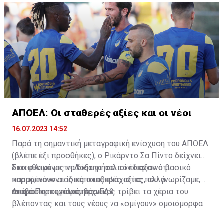
ΑΠΟΕΛ: Οι σταθερές αξίες και οι νέοι
16.07.2023 14:52
Παρά τη σημαντική μεταγραφική ενίσχυση του ΑΠΟΕΛ
(βλέπε έξι προσθήκες), ο Ρικάρντο Σα Πίντο δείχνει
διατεθειμένος να διατηρήσει τον περσινό βασικό
Στο φιλικό με τη Δόξα οι παλιοί έδειξαν ότι
κορμό, κάνοντας κάποιες ελάχιστες, αλλά
παραμένουν οι ίδιες σταθερές αξίες που γνωρίζαμε,
απαραίτητες παρεμβάσεις.
ενώ ο Πορτογάλος τεχνικός τρίβει τα χέρια του
Διαβάστε περισσότερα
ΕΔΩ
.
βλέποντας και τους νέους να «σμίγουν» ομοιόμορφα
στο γήπεδο με το περσινό ρόστερ.