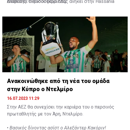
επίθεσης. Ο ποδοσφαιριστής ανήκει στην Hassania
Διαβάστε περισσότερα
ΕΔΩ
.
d'Agadir με την οποία διατηρεί συμβόλαιο μέχρι το
2026.
Ανακοινώθηκε από τη νέα του ομάδα
στην Κύπρο ο Ντελμίρο
16.07.2023 11:29
Στην ΑΕΖ θα συνεχίσει την καριέρα του ο περσινός
πρωταθλητής με τον Άρη, Ντελμίρο.
•
Βασικός δίνοντας ασίστ ο Αλεξάντερ Κακόριν!