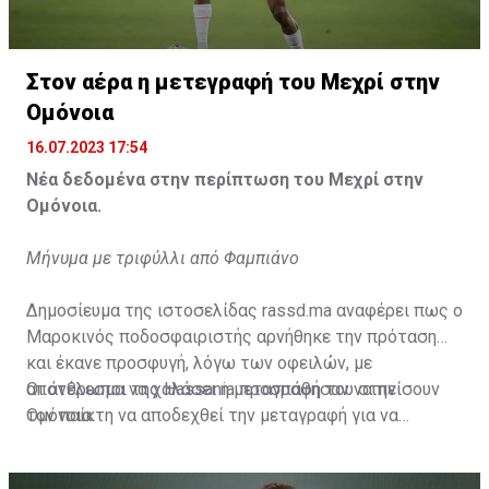
Η δημοσίευση κοινοποιήθηκε από το χρήστη サンフレッチェ広島 (@
Στον αέρα η μετεγραφή του Μεχρί στην
Ομόνοια
16.07.2023 17:54
Νέα δεδομένα στην περίπτωση του Μεχρί στην
Ομόνοια.
Μήνυμα με τριφύλλι από Φαμπιάνο
Δημοσίευμα της ιστοσελίδας rassd.ma αναφέρει πως ο
Μαροκινός ποδοσφαιριστής αρνήθηκε την πρόταση
και έκανε προσφυγή, λόγω των οφειλών, με
αποτέλεσμα να χαλάσει η μεταγραφή του στην
Οι άνθρωποι της Hassania προσπάθησαν να πείσουν
Ομόνοια.
τον παίκτη να αποδεχθεί την μεταγραφή για να
επωφεληθεί και ο ίδιος από το ποσό που θα κόστιζε η
μετακίνησή του, αλλά ο παίκτης αρνήθηκε και επέμεινε