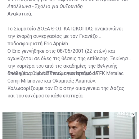
Απόλλωνα - Σχόλιο για Ουζουνίδη
Αναλυτικά:
Το Σωματείο ΔΟΞΑ Θ.Ο.Ι. ΚΑΤΩΚΟΠΙΑΣ ανακοινώνει
την έναρξη συνεργασίας με τον Γκανέζο
ποδοσφαιριστή Eric Appiah.
Ο Eric γεννήθηκε στις 08/05/2001 (22 ετών) και
αγωνίζεται σε όλες τις θέσεις της επίθεσης. Ξεκίνησε
την καριέρα του από τις ακαδημίες της Βελγικής
ακαδημίας Club NXT ενώ αγωνίστηκε σε FK Metalac
Επέλεξε να αγωνίζεται με τον αριθμό 27.
Gornji Milanovac και Ολυμπιάς Λυμπιών.
Καλωσορίζουμε τον Eric στην οικογένεια της Δόξας
και του ευχόμαστε κάθε επιτυχία.