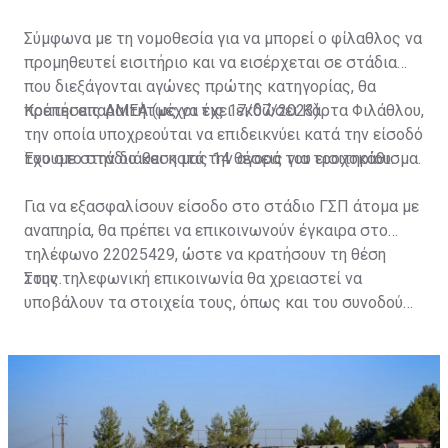
Σύμφωνα με τη νομοθεσία για να μπορεί ο φίλαθλος να
προμηθευτεί εισιτήριο και να εισέρχεται σε στάδια
που διεξάγονται αγώνες πρώτης κατηγορίας, θα
πρέπει απαραιτήτως να έχει εκδώσει Κάρτα Φιλάθλου,
Κρατήσεις ΑΜΕΑ (μέχρι τις 17/07/2023)
την οποία υποχρεούται να επιδεικνύει κατά την είσοδό
του στο στάδιο και κατά την αγορά του εισιτηρίου.
Έχουμε στην διάθεση μας 14 θέσεις για τροχοκάθισμα.
Για να εξασφαλίσουν είσοδο στο στάδιο ΓΣΠ άτομα με
αναπηρία, θα πρέπει να επικοινωνούν έγκαιρα στο
τηλέφωνο 22025429, ώστε να κρατήσουν τη θέση
τους.
Στην τηλεφωνική επικοινωνία θα χρειαστεί να
υποβάλουν τα στοιχεία τους, όπως και του συνοδού
τους. Τα στοιχεία που χρειάζονται είναι:
ονοματεπώνυμο, αριθμός πινακίδας αυτοκινήτου,
κάρτα ΑμεΑ και αριθμός κάρτας φιλάθλου του
συνοδού.»