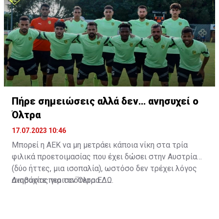
Πήρε σημειώσεις αλλά δεν… ανησυχεί ο
Όλτρα
17.07.2023 10:46
Μπορεί η ΑΕΚ να μη μετράει κάποια νίκη στα τρία
φιλικά προετοιμασίας που έχει δώσει στην Αυστρία
(δύο ήττες, μια ισοπαλία), ωστόσο δεν τρέχει λόγος
ανησυχίας για τον Όλτρα.
Διαβάστε περισσότερα
ΕΔΩ
.