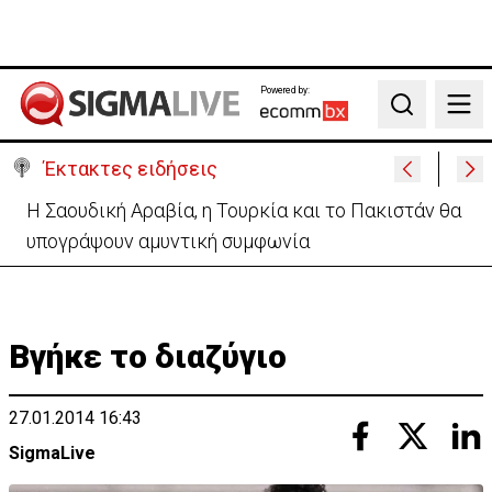
Powered by:
Search
Έκτακτες ειδήσεις
Μαθητής στην Ταϊλάνδη άνοιξε πυρ μέσα σε
σχολείο και αυτοκτόνησε - Δύο νεκροί
Βγήκε το διαζύγιο
27.01.2014 16:43
SigmaLive