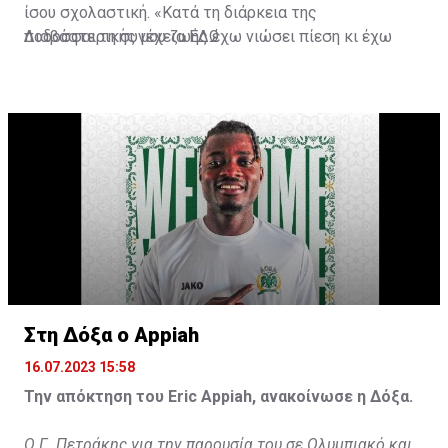
ίσου σχολαστική. «Κατά τη διάρκεια της
ποδοσφαιρικής μου ζωής έχω νιώσει πίεση κι έχω
Διαβάστε τη συνέχεια
ΕΔΩ
ανταποκριθεί. Πρέπει να κάνω το ίδιο, να σκοράρω
τέρματα που θα βοηθήσουν την ομάδα», δήλωσε ο
31χρονος άσος.
Στη Δόξα ο Appiah
16.07.2023 15:58
Την απόκτηση του Eric Appiah, ανακοίνωσε η Δόξα.
Ο Γ. Πετράκης για την παρουσία του σε Ολυμπιακό και