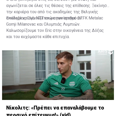
αγωνίζεται σε όλες τις θέσεις της επίθεσης. Ξεκίνησε
την καριέρα του από τις ακαδημίες της Βελγικής
ακαδημίας Club NXT ενώ αγωνίστηκε σε FK Metalac
Επέλεξε να αγωνίζεται με τον αριθμό 27.
Gornji Milanovac και Ολυμπιάς Λυμπιών.
Καλωσορίζουμε τον Eric στην οικογένεια της Δόξας
και του ευχόμαστε κάθε επιτυχία.
Νίκολιτς: «Πρέπει να επαναλάβουμε το
περσινό επίτευγμα!» (vid)