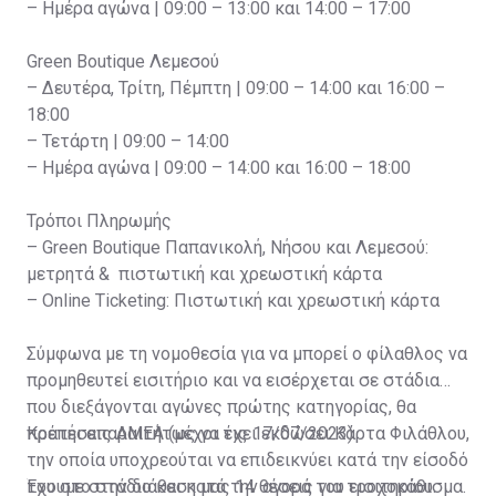
– Ημέρα αγώνα | 09:00 – 13:00 και 14:00 – 17:00
Green Boutique Λεμεσού
– Δευτέρα, Τρίτη, Πέμπτη | 09:00 – 14:00 και 16:00 –
18:00
– Τετάρτη | 09:00 – 14:00
– Ημέρα αγώνα | 09:00 – 14:00 και 16:00 – 18:00
Τρόποι Πληρωμής
– Green Boutique Παπανικολή, Νήσου και Λεμεσού:
μετρητά & πιστωτική και χρεωστική κάρτα
– Online Ticketing: Πιστωτική και χρεωστική κάρτα
Σύμφωνα με τη νομοθεσία για να μπορεί ο φίλαθλος να
προμηθευτεί εισιτήριο και να εισέρχεται σε στάδια
που διεξάγονται αγώνες πρώτης κατηγορίας, θα
πρέπει απαραιτήτως να έχει εκδώσει Κάρτα Φιλάθλου,
Κρατήσεις ΑΜΕΑ (μέχρι τις 17/07/2023)
την οποία υποχρεούται να επιδεικνύει κατά την είσοδό
του στο στάδιο και κατά την αγορά του εισιτηρίου.
Έχουμε στην διάθεση μας 14 θέσεις για τροχοκάθισμα.