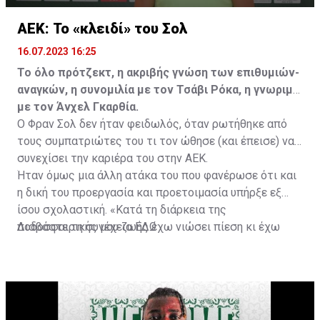
ΑΕΚ: Το «κλειδί» του Σολ
16.07.2023 16:25
Το όλο πρότζεκτ, η ακριβής γνώση των επιθυμιών-
αναγκών, η συνομιλία με τον Τσάβι Ρόκα, η γνωριμία
με τον Άνχελ Γκαρθία.
Ο Φραν Σολ δεν ήταν φειδωλός, όταν ρωτήθηκε από
τους συμπατριώτες του τι τον ώθησε (και έπεισε) να
συνεχίσει την καριέρα του στην ΑΕΚ.
Ήταν όμως μια άλλη ατάκα του που φανέρωσε ότι και
η δική του προεργασία και προετοιμασία υπήρξε εξ
ίσου σχολαστική. «Κατά τη διάρκεια της
ποδοσφαιρικής μου ζωής έχω νιώσει πίεση κι έχω
Διαβάστε τη συνέχεια
ΕΔΩ
ανταποκριθεί. Πρέπει να κάνω το ίδιο, να σκοράρω
τέρματα που θα βοηθήσουν την ομάδα», δήλωσε ο
31χρονος άσος.