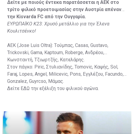
Στον πάγκο: Petkovic, Cipetic, Kovasic, Jovicic, Szeles,
Δείτε με ποιούς έντεκα παρατάσσεται η ΑΕΚ στο
Vida, Otvos, Lucas, Camas, Mesanovic.
τρίτο φιλικό προετοιμασίας στην Αυστρία απέναντι
την Kisvarda FC από την Ουγγαρία.
ΕΥΡΩΠΑΪΚΟ Κ23: Χρυσό μετάλλιο για την Έλενα
Κουλιτσένκο!
ΑΕΚ (Jose Luis Oltra): Tούμπας, Casas, Gustavo,
Trickovski, Gama, Κaptoum, Roberge, Aνδρέου,
Κωνσταντή, Τζιωρτζής, Κατελάρης.
Στον πάγκο: Piric, Στυλιανίδης, Tomovic, Καψής, Sol,
Faraj, Lopes, Angel, Milicevic, Pons, Εγγλέζου, Facundo,
Gonzalez, Guyrcso, Μάμας.
Δείτε
ΕΔΩ
την εξέλιξη του φιλικού αγώνα.