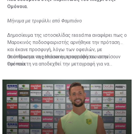
Ομόνοια.
Μήνυμα με τριφύλλι από Φαμπιάνο
Δημοσίευμα της ιστοσελίδας rassd.ma αναφέρει πως ο
Μαροκινός ποδοσφαιριστής αρνήθηκε την πρόταση
και έκανε προσφυγή, λόγω των οφειλών, με
αποτέλεσμα να χαλάσει η μεταγραφή του στην
Οι άνθρωποι της Hassania προσπάθησαν να πείσουν
Ομόνοια.
τον παίκτη να αποδεχθεί την μεταγραφή για να
επωφεληθεί και ο ίδιος από το ποσό που θα κόστιζε η
μετακίνησή του, αλλά ο παίκτης αρνήθηκε και επέμεινε
να λύσει το συμβόλαιό του, ώστε να μετακομίσει
ελεύθερα σε οποιαδήποτε νέα ομάδα το τρέχον
καλοκαίρι.