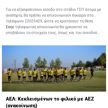
Για να εξασφαλίσουν είσοδο στο στάδιο ΓΣΠ άτομα με
αναπηρία, θα πρέπει να επικοινωνούν έγκαιρα στο
τηλέφωνο 22025429, ώστε να κρατήσουν τη θέση
τους.
Στην τηλεφωνική επικοινωνία θα χρειαστεί να
υποβάλουν τα στοιχεία τους, όπως και του συνοδού
τους. Τα στοιχεία που χρειάζονται είναι:
ονοματεπώνυμο, αριθμός πινακίδας αυτοκινήτου,
κάρτα ΑμεΑ και αριθμός κάρτας φιλάθλου του
συνοδού.»
ΑΕΛ: Κεκλεισμένων το φιλικό με ΑΕΖ
(ανακοίνωση)