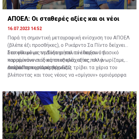
ΑΠΟΕΛ: Οι σταθερές αξίες και οι νέοι
16.07.2023 14:52
Παρά τη σημαντική μεταγραφική ενίσχυση του ΑΠΟΕΛ
(βλέπε έξι προσθήκες), ο Ρικάρντο Σα Πίντο δείχνει
διατεθειμένος να διατηρήσει τον περσινό βασικό
Στο φιλικό με τη Δόξα οι παλιοί έδειξαν ότι
κορμό, κάνοντας κάποιες ελάχιστες, αλλά
παραμένουν οι ίδιες σταθερές αξίες που γνωρίζαμε,
απαραίτητες παρεμβάσεις.
ενώ ο Πορτογάλος τεχνικός τρίβει τα χέρια του
Διαβάστε περισσότερα
ΕΔΩ
.
βλέποντας και τους νέους να «σμίγουν» ομοιόμορφα
στο γήπεδο με το περσινό ρόστερ.