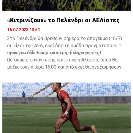
«Κιτρινίζουν» το Πελένδρι οι ΑΕΛίστες
16.07.2023 13:51
Στο Πελένδρι θα βρεθούν σήμερα το απόγευμα (16/7)
οι φίλοι της ΑΕΛ, εκεί όπου η ομάδα πραγματοποιεί το
πρώτο στάδιο της προετοιμασίας της.
•
Έφυγαν δύο, θέλει τέσσερις (πληροφορίες)
Ως σημείο συνάντησης ορίστηκε η Άλασσα, όπου θα
μαζευτούν η ώρα 16:00 και από εκεί θα αναχωρήσουν
με προορισμό το κοινοτικό γήπεδο Πελενδρίου, για να
δώοσυν το παρών τους στην απογευματινή προπόνηση
της ομάδας.