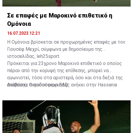
Σε επαφές με Μαροκινό επιθετικό η
Ομόνοια
16.07.2023 12:21
Η Ομόνοια βρίσκεται σε προχωρημένες επαφές με τον
Γιουσέφ Μεχρί, σύμφωνα με δημοσίευμα της
ιστοσελίδας, leh25sport.
Πρόκειται για 23χρονο Μαροκινό επιθετικό ο οποίος
πέραν από την κορυφή της επίθεσης, μπορεί να
αγωνιστεί, τόσο στα αριστερά, όσο και στα δεξιά της
επίθεσης. Ο ποδοσφαιριστής ανήκει στην Hassania
Διαβάστε περισσότερα
ΕΔΩ
.
d'Agadir με την οποία διατηρεί συμβόλαιο μέχρι το
2026.