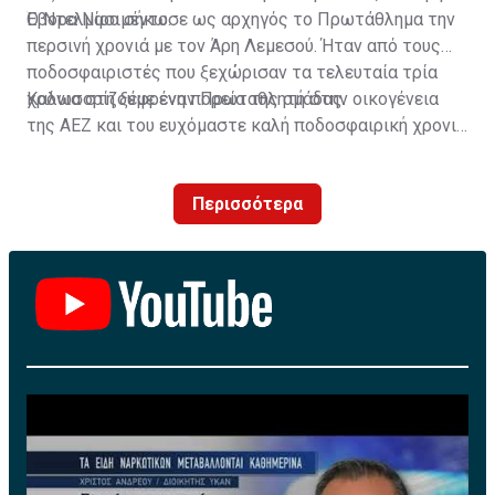
Έβορα Νασιμέντο.
Ο Ντελμίρο σήκωσε ως αρχηγός το Πρωτάθλημα την
περσινή χρονιά με τον Άρη Λεμεσού. Ήταν από τους
ποδοσφαιριστές που ξεχώρισαν τα τελευταία τρία
χρόνια στη ξέφρενη πορεία της ομάδας.
Καλωσορίζουμε έναν Πρωταθλητή στην οικογένεια
της ΑΕΖ και του ευχόμαστε καλή ποδοσφαιρική χρονιά
με τα χρώματα της ομάδας μας!»
Περισσότερα