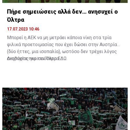
Πήρε σημειώσεις αλλά δεν… ανησυχεί ο
Όλτρα
17.07.2023 10:46
Μπορεί η ΑΕΚ να μη μετράει κάποια νίκη στα τρία
φιλικά προετοιμασίας που έχει δώσει στην Αυστρία
(δύο ήττες, μια ισοπαλία), ωστόσο δεν τρέχει λόγος
ανησυχίας για τον Όλτρα.
Διαβάστε περισσότερα
ΕΔΩ
.