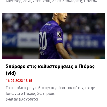
Μοντνόρ, Σανέ, Στεπίνσκι, Ζόκε, Σπόλιαριτς, Γιαντάλ.
Σκόραρε στις καθυστερήσεις ο Πιέρος
(vid)
16.07.2023 18:15
Το ευκολότερο γκολ στην καριέρα του πέτυχε στην
Ιαπωνία ο Πιέρος Σωτηρίου.
Deal με Βλάχοβιτς!