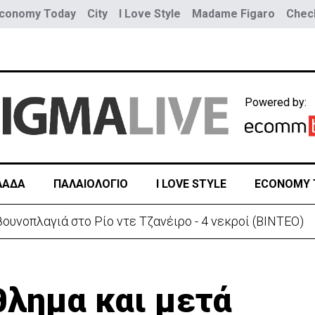
conomy Today
City
I Love Style
Madame Figaro
Check
Powered by:
ΛΑΔΑ
ΠΑΛΑΙΟΛΟΓΙΟ
I LOVE STYLE
ECONOMY 
Στις φλόγες όχημα δίπλα σε χωράφι στη Λάρνακα - Πρόλαβαν τα χειρότερα
λημα και μετά