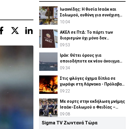
Ιωαννίδης: Η θυσία Ισαάκ και
Σολωμού, ευθύνη για συνέχιση
αγώνα απελευθέρωσης
10:04
ΑΚΕΛ σε ΠτΔ: Το πάρτι των
διορισμών όχι μόνο δεν
τελείωσε, αλλά έχει ενταθεί
09:53
Ιράν: Θέτει όρους για
οποιοδήποτε εκ νέου άνοιγμα
των Στενών του Ορμούζ
09:34
Στις φλόγες όχημα δίπλα σε
χωράφι στη Λάρνακα - Πρόλαβαν
τα χειρότερα
09:22
Με σορτς στην εκδήλωση μνήμης
Ισαάκ–Σολωμού ο Φειδίας –
Έντονες αντιδράσεις
09:08
Sigma TV Ζωντανά Τώρα
Συντριβή ελικοπτέρου σε