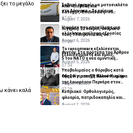
ξει το μεγάλο
Σοβαρό τροχαίο με μοτοσικλέτα
Από «Εισβολή και
στη Λάρνακα – Σε κρίσιμη
Κατοχή»,«Επανένωση»: Η
κατάσταση 22χρονη
07:45
χειραγώγηση της κοινής γνώμης
August 7, 2026
Η φράση που αποκάλυψε μια
Νίγηρας: 22 νεκροί, ανάμεσά
ολόκληρη αντίληψη εξουσίας
τους 17 στρατιώτες σε
σύγκρουση δύο λεωφορείων
August 6, 2026
07:38
Το ransomware εξελίσσεται.
Φιντάν: Στα πρότυπα του Άρθρου
Εξελισσόμαστε και εμείς;
5 του ΝΑΤΟ η νέα αμυντική
August 5, 2026
συμφωνία
07:34
Υποβολιμαίος ο θόρυβος κατά
Οδηγοί προσοχή: Κλειστό τμήμα
της ΕΦ για το ΠΒ Καλού Χωρίου
της λεωφόρου Περνέρα στον
August 3, 2026
Πρωταρά λόγω έργων
07:28
χω κάνει καλά
Κυπριακό: Ορθολογισμός,
φλυαρία, πατριδοκαπηλία και
μια πρόταση
August 1, 2026
Το Ισραήλ άναψε το πράσινο φως για
τη Δύναμη Σταθεροποίησης στη Γάζα
July 30, 2026