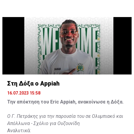
ανταποκριθεί. Πρέπει να κάνω το ίδιο, να σκοράρω
τέρματα που θα βοηθήσουν την ομάδα», δήλωσε ο
31χρονος άσος.
Στη Δόξα ο Appiah
16.07.2023 15:58
Την απόκτηση του Eric Appiah, ανακοίνωσε η Δόξα.
Ο Γ. Πετράκης για την παρουσία του σε Ολυμπιακό και
Απόλλωνα - Σχόλιο για Ουζουνίδη
Αναλυτικά: