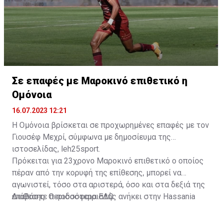
Σε επαφές με Μαροκινό επιθετικό η
Ομόνοια
16.07.2023 12:21
Η Ομόνοια βρίσκεται σε προχωρημένες επαφές με τον
Γιουσέφ Μεχρί, σύμφωνα με δημοσίευμα της
ιστοσελίδας, leh25sport.
Πρόκειται για 23χρονο Μαροκινό επιθετικό ο οποίος
πέραν από την κορυφή της επίθεσης, μπορεί να
αγωνιστεί, τόσο στα αριστερά, όσο και στα δεξιά της
επίθεσης. Ο ποδοσφαιριστής ανήκει στην Hassania
Διαβάστε περισσότερα
ΕΔΩ
.
d'Agadir με την οποία διατηρεί συμβόλαιο μέχρι το
2026.