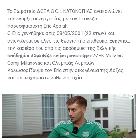
Το Σωματείο ΔΟΞΑ Θ.Ο.Ι. ΚΑΤΩΚΟΠΙΑΣ ανακοινώνει
την έναρξη συνεργασίας με τον Γκανέζο
ποδοσφαιριστή Eric Appiah.
Ο Eric γεννήθηκε στις 08/05/2001 (22 ετών) και
αγωνίζεται σε όλες τις θέσεις της επίθεσης. Ξεκίνησε
την καριέρα του από τις ακαδημίες της Βελγικής
ακαδημίας Club NXT ενώ αγωνίστηκε σε FK Metalac
Επέλεξε να αγωνίζεται με τον αριθμό 27.
Gornji Milanovac και Ολυμπιάς Λυμπιών.
Καλωσορίζουμε τον Eric στην οικογένεια της Δόξας
και του ευχόμαστε κάθε επιτυχία.