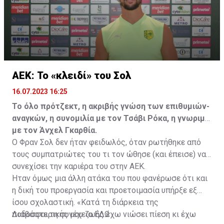
ΑΕΚ: Το «κλειδί» του Σολ
16.07.2023 16:25
Το όλο πρότζεκτ, η ακριβής γνώση των επιθυμιών-
αναγκών, η συνομιλία με τον Τσάβι Ρόκα, η γνωριμία
με τον Άνχελ Γκαρθία.
Ο Φραν Σολ δεν ήταν φειδωλός, όταν ρωτήθηκε από
τους συμπατριώτες του τι τον ώθησε (και έπεισε) να
συνεχίσει την καριέρα του στην ΑΕΚ.
Ήταν όμως μια άλλη ατάκα του που φανέρωσε ότι και
η δική του προεργασία και προετοιμασία υπήρξε εξ
ίσου σχολαστική. «Κατά τη διάρκεια της
ποδοσφαιρικής μου ζωής έχω νιώσει πίεση κι έχω
Διαβάστε τη συνέχεια
ΕΔΩ