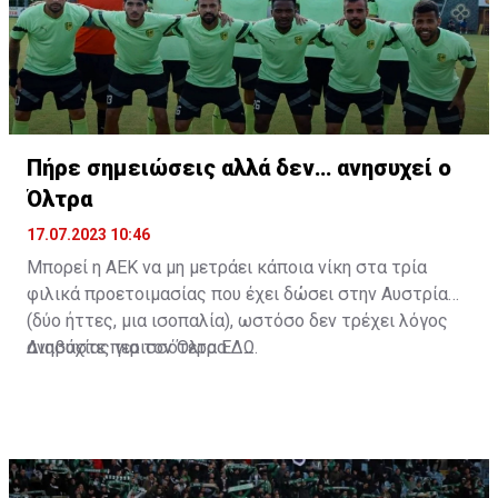
Πήρε σημειώσεις αλλά δεν… ανησυχεί ο
Όλτρα
17.07.2023 10:46
Μπορεί η ΑΕΚ να μη μετράει κάποια νίκη στα τρία
φιλικά προετοιμασίας που έχει δώσει στην Αυστρία
(δύο ήττες, μια ισοπαλία), ωστόσο δεν τρέχει λόγος
ανησυχίας για τον Όλτρα.
Διαβάστε περισσότερα
ΕΔΩ
.