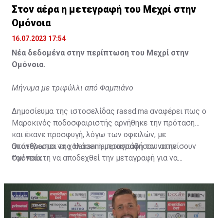
Στον αέρα η μετεγραφή του Μεχρί στην
Ομόνοια
16.07.2023 17:54
Νέα δεδομένα στην περίπτωση του Μεχρί στην
Ομόνοια.
Μήνυμα με τριφύλλι από Φαμπιάνο
Δημοσίευμα της ιστοσελίδας rassd.ma αναφέρει πως ο
Μαροκινός ποδοσφαιριστής αρνήθηκε την πρόταση
και έκανε προσφυγή, λόγω των οφειλών, με
αποτέλεσμα να χαλάσει η μεταγραφή του στην
Οι άνθρωποι της Hassania προσπάθησαν να πείσουν
Ομόνοια.
τον παίκτη να αποδεχθεί την μεταγραφή για να
επωφεληθεί και ο ίδιος από το ποσό που θα κόστιζε η
μετακίνησή του, αλλά ο παίκτης αρνήθηκε και επέμεινε
να λύσει το συμβόλαιό του, ώστε να μετακομίσει
ελεύθερα σε οποιαδήποτε νέα ομάδα το τρέχον
καλοκαίρι.