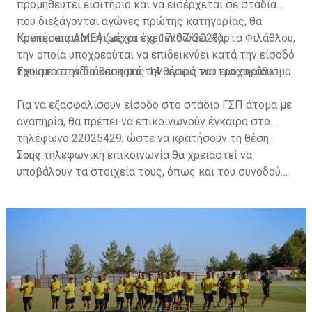
προμηθευτεί εισιτήριο και να εισέρχεται σε στάδια
που διεξάγονται αγώνες πρώτης κατηγορίας, θα
πρέπει απαραιτήτως να έχει εκδώσει Κάρτα Φιλάθλου,
Κρατήσεις ΑΜΕΑ (μέχρι τις 17/07/2023)
την οποία υποχρεούται να επιδεικνύει κατά την είσοδό
του στο στάδιο και κατά την αγορά του εισιτηρίου.
Έχουμε στην διάθεση μας 14 θέσεις για τροχοκάθισμα.
Για να εξασφαλίσουν είσοδο στο στάδιο ΓΣΠ άτομα με
αναπηρία, θα πρέπει να επικοινωνούν έγκαιρα στο
τηλέφωνο 22025429, ώστε να κρατήσουν τη θέση
τους.
Στην τηλεφωνική επικοινωνία θα χρειαστεί να
υποβάλουν τα στοιχεία τους, όπως και του συνοδού
τους. Τα στοιχεία που χρειάζονται είναι:
ονοματεπώνυμο, αριθμός πινακίδας αυτοκινήτου,
κάρτα ΑμεΑ και αριθμός κάρτας φιλάθλου του
συνοδού.»