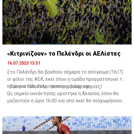
«Κιτρινίζουν» το Πελένδρι οι ΑΕΛίστες
16.07.2023 13:51
Στο Πελένδρι θα βρεθούν σήμερα το απόγευμα (16/7)
οι φίλοι της ΑΕΛ, εκεί όπου η ομάδα πραγματοποιεί το
πρώτο στάδιο της προετοιμασίας της.
•
Έφυγαν δύο, θέλει τέσσερις (πληροφορίες)
Ως σημείο συνάντησης ορίστηκε η Άλασσα, όπου θα
μαζευτούν η ώρα 16:00 και από εκεί θα αναχωρήσουν
με προορισμό το κοινοτικό γήπεδο Πελενδρίου, για να
δώοσυν το παρών τους στην απογευματινή προπόνηση
της ομάδας.