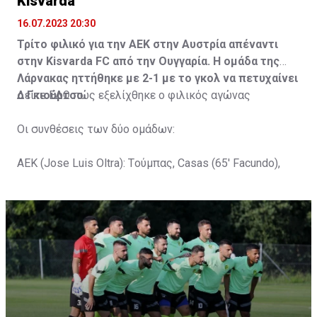
Kisvarda
16.07.2023 20:30
Τρίτο φιλικό για την ΑΕΚ στην Αυστρία απέναντι
στην Kisvarda FC από την Ουγγαρία. Η ομάδα της
Λάρνακας ηττήθηκε με 2-1 με το γκολ να πετυχαίνει
ο Γκιούρτσο.
Δείτε
ΕΔΩ
πώς εξελίχθηκε ο φιλικός αγώνας
Οι συνθέσεις των δύο ομάδων:
ΑΕΚ (Jose Luis Oltra): Tούμπας, Casas (65' Facundo),
Gustavo (65' Pons), Trickovski (65' Lopes), Gama (65'
Gyurcso), Κaptoum (46' Καψής (65' Mάμας), Roberge (65'
Tomovic), Aνδρέου (65' Angel) , Κωνσταντή (65' Sol),
Τζιωρτζής (65' Faraj), Κατελάρης (65' Milicevic).
Στον πάγκο: Piric, Στυλιανίδης, Tomovic, Καψής, Sol,
Faraj, Lopes, Angel, Milicevic, Pons, Εγγλέζου, Facundo,
Gonzalez, Guyrcso, Μάμας.