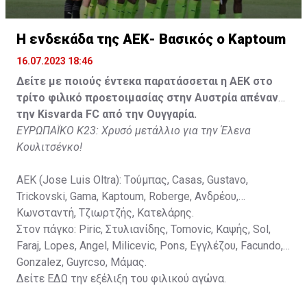
Κisvarda FC (Milos Kruscic): Kovacs, Navratil, Raul, Szor,
Lippai, Alic, Kormendi, Makowski, Czekus, Ilievski,
H ενδεκάδα της ΑΕΚ- Βασικός ο Kaptoum
Spasic.
16.07.2023 18:46
Στον πάγκο: Petkovic, Cipetic, Kovasic, Jovicic, Szeles,
Δείτε με ποιούς έντεκα παρατάσσεται η ΑΕΚ στο
Vida, Otvos, Lucas, Camas, Mesanovic.
τρίτο φιλικό προετοιμασίας στην Αυστρία απέναντι
την Kisvarda FC από την Ουγγαρία.
ΕΥΡΩΠΑΪΚΟ Κ23: Χρυσό μετάλλιο για την Έλενα
Κουλιτσένκο!
ΑΕΚ (Jose Luis Oltra): Tούμπας, Casas, Gustavo,
Trickovski, Gama, Κaptoum, Roberge, Aνδρέου,
Κωνσταντή, Τζιωρτζής, Κατελάρης.
Στον πάγκο: Piric, Στυλιανίδης, Tomovic, Καψής, Sol,
Faraj, Lopes, Angel, Milicevic, Pons, Εγγλέζου, Facundo,
Gonzalez, Guyrcso, Μάμας.
Δείτε
ΕΔΩ
την εξέλιξη του φιλικού αγώνα.