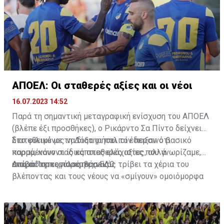
ΑΠΟΕΛ: Οι σταθερές αξίες και οι νέοι
16.07.2023 14:52
Παρά τη σημαντική μεταγραφική ενίσχυση του ΑΠΟΕΛ
(βλέπε έξι προσθήκες), ο Ρικάρντο Σα Πίντο δείχνει
διατεθειμένος να διατηρήσει τον περσινό βασικό
Στο φιλικό με τη Δόξα οι παλιοί έδειξαν ότι
κορμό, κάνοντας κάποιες ελάχιστες, αλλά
παραμένουν οι ίδιες σταθερές αξίες που γνωρίζαμε,
απαραίτητες παρεμβάσεις.
ενώ ο Πορτογάλος τεχνικός τρίβει τα χέρια του
Διαβάστε περισσότερα
ΕΔΩ
.
βλέποντας και τους νέους να «σμίγουν» ομοιόμορφα
στο γήπεδο με το περσινό ρόστερ.