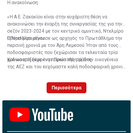
Η ανακοίνωση:
«Η Α.Ε. Ζακακίου είναι στην ευχάριστη θέση να
ανακοινώσει την έναρξη της συνεργασίας της για την
σεζόν 2023-2024 με τον κεντρικό αμυντικό, Ντελμίρο
Έβορα Νασιμέντο.
Ο Ντελμίρο σήκωσε ως αρχηγός το Πρωτάθλημα την
περσινή χρονιά με τον Άρη Λεμεσού. Ήταν από τους
ποδοσφαιριστές που ξεχώρισαν τα τελευταία τρία
χρόνια στη ξέφρενη πορεία της ομάδας.
Καλωσορίζουμε έναν Πρωταθλητή στην οικογένεια
της ΑΕΖ και του ευχόμαστε καλή ποδοσφαιρική χρονιά
με τα χρώματα της ομάδας μας!»
Περισσότερα