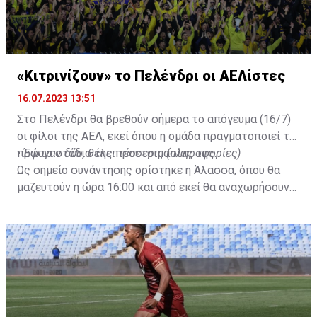
«Κιτρινίζουν» το Πελένδρι οι ΑΕΛίστες
16.07.2023 13:51
Στο Πελένδρι θα βρεθούν σήμερα το απόγευμα (16/7)
οι φίλοι της ΑΕΛ, εκεί όπου η ομάδα πραγματοποιεί το
πρώτο στάδιο της προετοιμασίας της.
•
Έφυγαν δύο, θέλει τέσσερις (πληροφορίες)
Ως σημείο συνάντησης ορίστηκε η Άλασσα, όπου θα
μαζευτούν η ώρα 16:00 και από εκεί θα αναχωρήσουν
με προορισμό το κοινοτικό γήπεδο Πελενδρίου, για να
δώοσυν το παρών τους στην απογευματινή προπόνηση
της ομάδας.