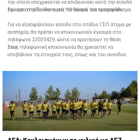
την οποία υποχρεούται να επιδεικνύει κατά την είσοδό
του στο στάδιο και κατά την αγορά του εισιτηρίου.
Έχουμε στην διάθεση μας 14 θέσεις για τροχοκάθισμα.
Για να εξασφαλίσουν είσοδο στο στάδιο ΓΣΠ άτομα με
αναπηρία, θα πρέπει να επικοινωνούν έγκαιρα στο
τηλέφωνο 22025429, ώστε να κρατήσουν τη θέση
τους.
Στην τηλεφωνική επικοινωνία θα χρειαστεί να
υποβάλουν τα στοιχεία τους, όπως και του συνοδού
τους. Τα στοιχεία που χρειάζονται είναι:
ονοματεπώνυμο, αριθμός πινακίδας αυτοκινήτου,
κάρτα ΑμεΑ και αριθμός κάρτας φιλάθλου του
συνοδού.»