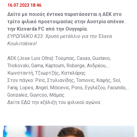
16.07.2023 18:46
Στον πάγκο: Petkovic, Cipetic, Kovasic, Jovicic, Szeles,
Δείτε με ποιούς έντεκα παρατάσσεται η ΑΕΚ στο
Vida, Otvos, Lucas, Camas, Mesanovic.
τρίτο φιλικό προετοιμασίας στην Αυστρία απέναντι
την Kisvarda FC από την Ουγγαρία.
ΕΥΡΩΠΑΪΚΟ Κ23: Χρυσό μετάλλιο για την Έλενα
Κουλιτσένκο!
ΑΕΚ (Jose Luis Oltra): Tούμπας, Casas, Gustavo,
Trickovski, Gama, Κaptoum, Roberge, Aνδρέου,
Κωνσταντή, Τζιωρτζής, Κατελάρης.
Στον πάγκο: Piric, Στυλιανίδης, Tomovic, Καψής, Sol,
Faraj, Lopes, Angel, Milicevic, Pons, Εγγλέζου, Facundo,
Gonzalez, Guyrcso, Μάμας.
Δείτε
ΕΔΩ
την εξέλιξη του φιλικού αγώνα.