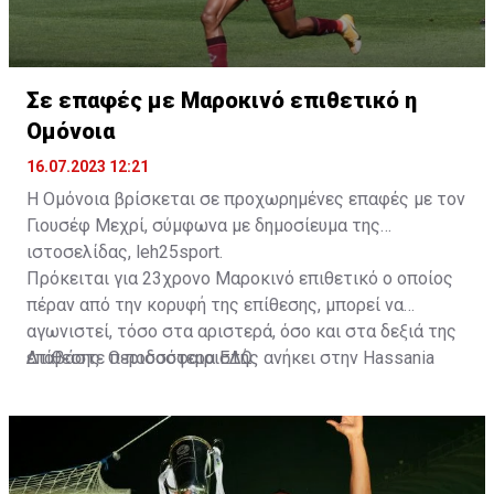
Σε επαφές με Μαροκινό επιθετικό η
Ομόνοια
16.07.2023 12:21
Η Ομόνοια βρίσκεται σε προχωρημένες επαφές με τον
Γιουσέφ Μεχρί, σύμφωνα με δημοσίευμα της
ιστοσελίδας, leh25sport.
Πρόκειται για 23χρονο Μαροκινό επιθετικό ο οποίος
πέραν από την κορυφή της επίθεσης, μπορεί να
αγωνιστεί, τόσο στα αριστερά, όσο και στα δεξιά της
επίθεσης. Ο ποδοσφαιριστής ανήκει στην Hassania
Διαβάστε περισσότερα
ΕΔΩ
.
d'Agadir με την οποία διατηρεί συμβόλαιο μέχρι το
2026.