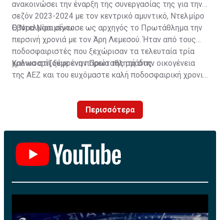
ανακοινώσει την έναρξη της συνεργασίας της για την
σεζόν 2023-2024 με τον κεντρικό αμυντικό, Ντελμίρο
Έβορα Νασιμέντο.
Ο Ντελμίρο σήκωσε ως αρχηγός το Πρωτάθλημα την
περσινή χρονιά με τον Άρη Λεμεσού. Ήταν από τους
ποδοσφαιριστές που ξεχώρισαν τα τελευταία τρία
χρόνια στη ξέφρενη πορεία της ομάδας.
Καλωσορίζουμε έναν Πρωταθλητή στην οικογένεια
της ΑΕΖ και του ευχόμαστε καλή ποδοσφαιρική χρονιά
με τα χρώματα της ομάδας μας!»
Περισσότερα