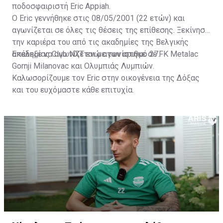
ποδοσφαιριστή Eric Appiah.
Ο Eric γεννήθηκε στις 08/05/2001 (22 ετών) και
αγωνίζεται σε όλες τις θέσεις της επίθεσης. Ξεκίνησε
την καριέρα του από τις ακαδημίες της Βελγικής
ακαδημίας Club NXT ενώ αγωνίστηκε σε FK Metalac
Επέλεξε να αγωνίζεται με τον αριθμό 27.
Gornji Milanovac και Ολυμπιάς Λυμπιών.
Καλωσορίζουμε τον Eric στην οικογένεια της Δόξας
και του ευχόμαστε κάθε επιτυχία.