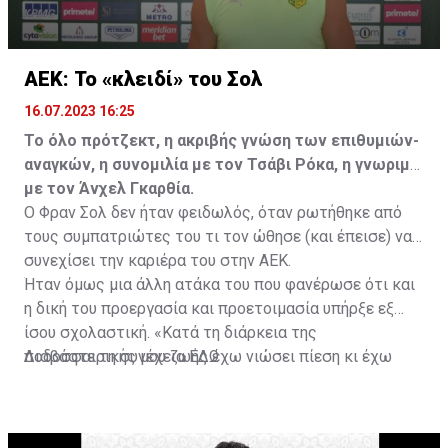
ΑΕΚ: Το «κλειδί» του Σολ
16.07.2023 16:25
Το όλο πρότζεκτ, η ακριβής γνώση των επιθυμιών-
αναγκών, η συνομιλία με τον Τσάβι Ρόκα, η γνωριμία
με τον Άνχελ Γκαρθία.
Ο Φραν Σολ δεν ήταν φειδωλός, όταν ρωτήθηκε από
τους συμπατριώτες του τι τον ώθησε (και έπεισε) να
συνεχίσει την καριέρα του στην ΑΕΚ.
Ήταν όμως μια άλλη ατάκα του που φανέρωσε ότι και
η δική του προεργασία και προετοιμασία υπήρξε εξ
ίσου σχολαστική. «Κατά τη διάρκεια της
ποδοσφαιρικής μου ζωής έχω νιώσει πίεση κι έχω
Διαβάστε τη συνέχεια
ΕΔΩ
ανταποκριθεί. Πρέπει να κάνω το ίδιο, να σκοράρω
τέρματα που θα βοηθήσουν την ομάδα», δήλωσε ο
31χρονος άσος.