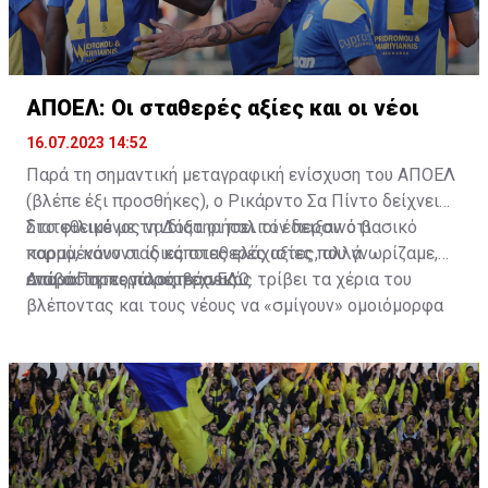
ΑΠΟΕΛ: Οι σταθερές αξίες και οι νέοι
16.07.2023 14:52
Παρά τη σημαντική μεταγραφική ενίσχυση του ΑΠΟΕΛ
(βλέπε έξι προσθήκες), ο Ρικάρντο Σα Πίντο δείχνει
διατεθειμένος να διατηρήσει τον περσινό βασικό
Στο φιλικό με τη Δόξα οι παλιοί έδειξαν ότι
κορμό, κάνοντας κάποιες ελάχιστες, αλλά
παραμένουν οι ίδιες σταθερές αξίες που γνωρίζαμε,
απαραίτητες παρεμβάσεις.
ενώ ο Πορτογάλος τεχνικός τρίβει τα χέρια του
Διαβάστε περισσότερα
ΕΔΩ
.
βλέποντας και τους νέους να «σμίγουν» ομοιόμορφα
στο γήπεδο με το περσινό ρόστερ.