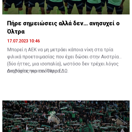
Πήρε σημειώσεις αλλά δεν… ανησυχεί ο
Όλτρα
17.07.2023 10:46
Μπορεί η ΑΕΚ να μη μετράει κάποια νίκη στα τρία
φιλικά προετοιμασίας που έχει δώσει στην Αυστρία
(δύο ήττες, μια ισοπαλία), ωστόσο δεν τρέχει λόγος
ανησυχίας για τον Όλτρα.
Διαβάστε περισσότερα
ΕΔΩ
.