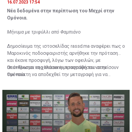
16.07.2023 17:54
Νέα δεδομένα στην περίπτωση του Μεχρί στην
Ομόνοια.
Μήνυμα με τριφύλλι από Φαμπιάνο
Δημοσίευμα της ιστοσελίδας rassd.ma αναφέρει πως ο
Μαροκινός ποδοσφαιριστής αρνήθηκε την πρόταση
και έκανε προσφυγή, λόγω των οφειλών, με
αποτέλεσμα να χαλάσει η μεταγραφή του στην
Οι άνθρωποι της Hassania προσπάθησαν να πείσουν
Ομόνοια.
τον παίκτη να αποδεχθεί την μεταγραφή για να
επωφεληθεί και ο ίδιος από το ποσό που θα κόστιζε η
μετακίνησή του, αλλά ο παίκτης αρνήθηκε και επέμεινε
να λύσει το συμβόλαιό του, ώστε να μετακομίσει
ελεύθερα σε οποιαδήποτε νέα ομάδα το τρέχον
καλοκαίρι.