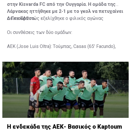
στην Kisvarda FC από την Ουγγαρία. Η ομάδα της
Λάρνακας ηττήθηκε με 2-1 με το γκολ να πετυχαίνει
ο Γκιούρτσο.
Δείτε
ΕΔΩ
πώς εξελίχθηκε ο φιλικός αγώνας
Οι συνθέσεις των δύο ομάδων:
ΑΕΚ (Jose Luis Oltra): Tούμπας, Casas (65' Facundo),
Gustavo (65' Pons), Trickovski (65' Lopes), Gama (65'
Gyurcso), Κaptoum (46' Καψής (65' Mάμας), Roberge (65'
Tomovic), Aνδρέου (65' Angel) , Κωνσταντή (65' Sol),
Τζιωρτζής (65' Faraj), Κατελάρης (65' Milicevic).
Στον πάγκο: Piric, Στυλιανίδης, Tomovic, Καψής, Sol,
Faraj, Lopes, Angel, Milicevic, Pons, Εγγλέζου, Facundo,
Gonzalez, Guyrcso, Μάμας.
Κisvarda FC (Milos Kruscic): Kovacs, Navratil, Raul, Szor,
Lippai, Alic, Kormendi, Makowski, Czekus, Ilievski,
H ενδεκάδα της ΑΕΚ- Βασικός ο Kaptoum
Spasic.