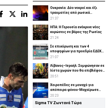
Ουκρανία: Δύο νεκροί και έξι
τραυματίες από ρωσικά
πλήγματα
21:37
ΗΠΑ: Η Γερουσία ενέκρινε νέες
κυρώσεις σε βάρος της Ρωσίας
21:24
Σε επικύρωση και των 4
υποψηφίων για προεδρία ΕΔΕΚ
καλεί ο Κ. Μαυρονικόλας
21:07
Λίβανος–Ισραήλ: Συμφώνησαν σε
λίστα χωρών που θα επιβλέψουν
αφοπλισμό Χεζμπολά
20:51
Χειροπέδες σε μοναχό για
απόπειρα φόνου-Μαχαίρωσε
στο λαιμό 53χρονο
20:23
Sigma TV Ζωντανά Τώρα
Β. Κορέα: Σούπα με κρέας σκύλου