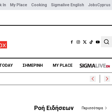
 In
My Place
Cooking
Sigmalive English
JobsCyprus
Sear
TODAY
ΣΗΜΕΡΙΝΗ
MY PLACE
Ροή Ειδήσεων
Περισσότερα