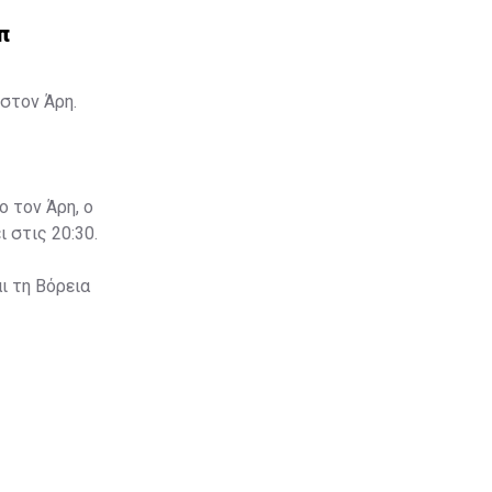
π
στον Άρη.
ο τον Άρη, ο
 στις 20:30.
ι τη Βόρεια