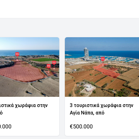
ιστικά χωράφια στην
3 τουριστικά χωράφια στην
νό
Αγία Νάπα, από
0.000
€500.000