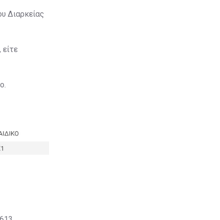
ου Διαρκείας
 είτε
ο.
0613