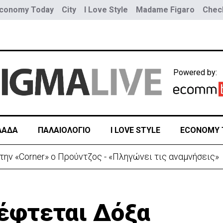
conomy Today
City
I Love Style
Madame Figaro
Check
Powered by:
ΛΑΔΑ
ΠΑΛΑΙΟΛΟΓΙΟ
I LOVE STYLE
ECONOMY 
ην «Corner» o Προύντζος - «Πληγώνει τις αναμνήσεις»
κέφτεται Δόξα