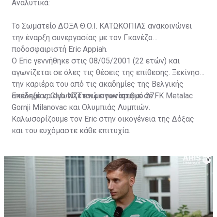
Αναλυτικά:
Το Σωματείο ΔΟΞΑ Θ.Ο.Ι. ΚΑΤΩΚΟΠΙΑΣ ανακοινώνει
την έναρξη συνεργασίας με τον Γκανέζο
ποδοσφαιριστή Eric Appiah.
Ο Eric γεννήθηκε στις 08/05/2001 (22 ετών) και
αγωνίζεται σε όλες τις θέσεις της επίθεσης. Ξεκίνησε
την καριέρα του από τις ακαδημίες της Βελγικής
ακαδημίας Club NXT ενώ αγωνίστηκε σε FK Metalac
Επέλεξε να αγωνίζεται με τον αριθμό 27.
Gornji Milanovac και Ολυμπιάς Λυμπιών.
Καλωσορίζουμε τον Eric στην οικογένεια της Δόξας
και του ευχόμαστε κάθε επιτυχία.