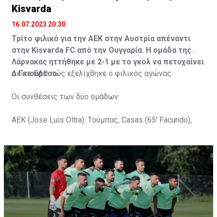
Kisvarda
16.07.2023 20:30
Τρίτο φιλικό για την ΑΕΚ στην Αυστρία απέναντι
στην Kisvarda FC από την Ουγγαρία. Η ομάδα της
Λάρνακας ηττήθηκε με 2-1 με το γκολ να πετυχαίνει
ο Γκιούρτσο.
Δείτε
ΕΔΩ
πώς εξελίχθηκε ο φιλικός αγώνας
Οι συνθέσεις των δύο ομάδων:
ΑΕΚ (Jose Luis Oltra): Tούμπας, Casas (65' Facundo),
Gustavo (65' Pons), Trickovski (65' Lopes), Gama (65'
Gyurcso), Κaptoum (46' Καψής (65' Mάμας), Roberge (65'
Tomovic), Aνδρέου (65' Angel) , Κωνσταντή (65' Sol),
Τζιωρτζής (65' Faraj), Κατελάρης (65' Milicevic).
Στον πάγκο: Piric, Στυλιανίδης, Tomovic, Καψής, Sol,
Faraj, Lopes, Angel, Milicevic, Pons, Εγγλέζου, Facundo,
Gonzalez, Guyrcso, Μάμας.