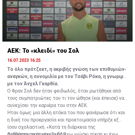
καλοκαίρι.
ΑΕΚ: Το «κλειδί» του Σολ
16.07.2023 16:25
Το όλο πρότζεκτ, η ακριβής γνώση των επιθυμιών-
αναγκών, η συνομιλία με τον Τσάβι Ρόκα, η γνωριμία
με τον Άνχελ Γκαρθία.
Ο Φραν Σολ δεν ήταν φειδωλός, όταν ρωτήθηκε από
τους συμπατριώτες του τι τον ώθησε (και έπεισε) να
συνεχίσει την καριέρα του στην ΑΕΚ.
Ήταν όμως μια άλλη ατάκα του που φανέρωσε ότι και
η δική του προεργασία και προετοιμασία υπήρξε εξ
ίσου σχολαστική. «Κατά τη διάρκεια της
ποδοσφαιρικής μου ζωής έχω νιώσει πίεση κι έχω
Διαβάστε τη συνέχεια
ΕΔΩ