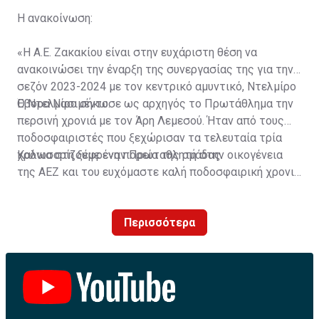
Η ανακοίνωση:
«Η Α.Ε. Ζακακίου είναι στην ευχάριστη θέση να
ανακοινώσει την έναρξη της συνεργασίας της για την
σεζόν 2023-2024 με τον κεντρικό αμυντικό, Ντελμίρο
Έβορα Νασιμέντο.
Ο Ντελμίρο σήκωσε ως αρχηγός το Πρωτάθλημα την
περσινή χρονιά με τον Άρη Λεμεσού. Ήταν από τους
ποδοσφαιριστές που ξεχώρισαν τα τελευταία τρία
χρόνια στη ξέφρενη πορεία της ομάδας.
Καλωσορίζουμε έναν Πρωταθλητή στην οικογένεια
της ΑΕΖ και του ευχόμαστε καλή ποδοσφαιρική χρονιά
με τα χρώματα της ομάδας μας!»
Περισσότερα