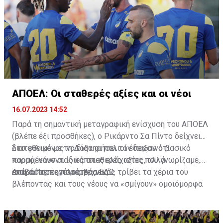
ΑΠΟΕΛ: Οι σταθερές αξίες και οι νέοι
16.07.2023 14:52
Παρά τη σημαντική μεταγραφική ενίσχυση του ΑΠΟΕΛ
(βλέπε έξι προσθήκες), ο Ρικάρντο Σα Πίντο δείχνει
διατεθειμένος να διατηρήσει τον περσινό βασικό
Στο φιλικό με τη Δόξα οι παλιοί έδειξαν ότι
κορμό, κάνοντας κάποιες ελάχιστες, αλλά
παραμένουν οι ίδιες σταθερές αξίες που γνωρίζαμε,
απαραίτητες παρεμβάσεις.
ενώ ο Πορτογάλος τεχνικός τρίβει τα χέρια του
Διαβάστε περισσότερα
ΕΔΩ
.
βλέποντας και τους νέους να «σμίγουν» ομοιόμορφα
στο γήπεδο με το περσινό ρόστερ.