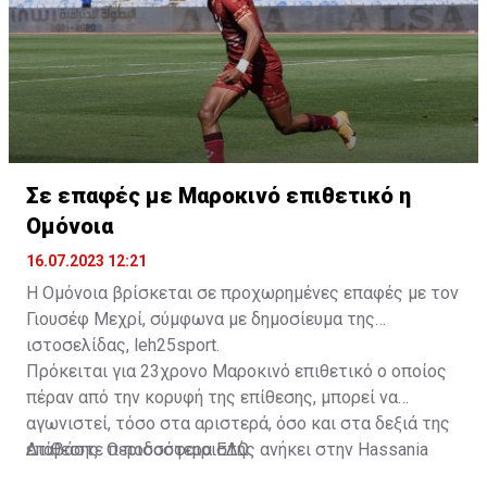
Σε επαφές με Μαροκινό επιθετικό η
Ομόνοια
16.07.2023 12:21
Η Ομόνοια βρίσκεται σε προχωρημένες επαφές με τον
Γιουσέφ Μεχρί, σύμφωνα με δημοσίευμα της
ιστοσελίδας, leh25sport.
Πρόκειται για 23χρονο Μαροκινό επιθετικό ο οποίος
πέραν από την κορυφή της επίθεσης, μπορεί να
αγωνιστεί, τόσο στα αριστερά, όσο και στα δεξιά της
επίθεσης. Ο ποδοσφαιριστής ανήκει στην Hassania
Διαβάστε περισσότερα
ΕΔΩ
.
d'Agadir με την οποία διατηρεί συμβόλαιο μέχρι το