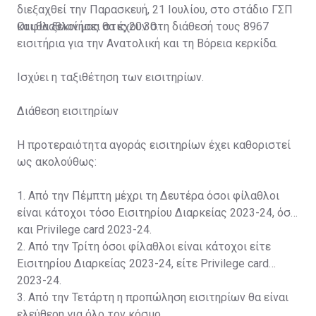
διεξαχθεί την Παρασκευή, 21 Ιουλίου, στο στάδιο ΓΣΠ
και θα ξεκινήσει στις 20:30.
Οι φίλαθλοί μας θα έχουν στη διάθεσή τους 8967
εισιτήρια για την Ανατολική και τη Βόρεια κερκίδα.
Ισχύει η ταξιθέτηση των εισιτηρίων.
Διάθεση εισιτηρίων
Η προτεραιότητα αγοράς εισιτηρίων έχει καθοριστεί
ως ακολούθως:
1. Από την Πέμπτη μέχρι τη Δευτέρα όσοι φίλαθλοι
είναι κάτοχοι τόσο Εισιτηρίου Διαρκείας 2023-24, όσο
και Privilege card 2023-24.
2. Από την Τρίτη όσοι φίλαθλοι είναι κάτοχοι είτε
Εισιτηρίου Διαρκείας 2023-24, είτε Privilege card
2023-24.
3. Από την Τετάρτη η προπώληση εισιτηρίων θα είναι
ελεύθερη για όλο τον κόσμο.