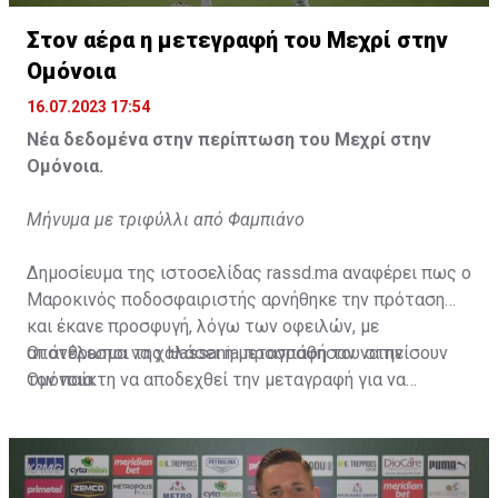
Η δημοσίευση κοινοποιήθηκε από το χρήστη サンフレッチェ広島 (@
Στον αέρα η μετεγραφή του Μεχρί στην
Ομόνοια
16.07.2023 17:54
Νέα δεδομένα στην περίπτωση του Μεχρί στην
Ομόνοια.
Μήνυμα με τριφύλλι από Φαμπιάνο
Δημοσίευμα της ιστοσελίδας rassd.ma αναφέρει πως ο
Μαροκινός ποδοσφαιριστής αρνήθηκε την πρόταση
και έκανε προσφυγή, λόγω των οφειλών, με
αποτέλεσμα να χαλάσει η μεταγραφή του στην
Οι άνθρωποι της Hassania προσπάθησαν να πείσουν
Ομόνοια.
τον παίκτη να αποδεχθεί την μεταγραφή για να
επωφεληθεί και ο ίδιος από το ποσό που θα κόστιζε η
μετακίνησή του, αλλά ο παίκτης αρνήθηκε και επέμεινε
να λύσει το συμβόλαιό του, ώστε να μετακομίσει
ελεύθερα σε οποιαδήποτε νέα ομάδα το τρέχον