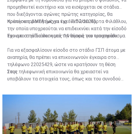
προμηθευτεί εισιτήριο και να εισέρχεται σε στάδια
που διεξάγονται αγώνες πρώτης κατηγορίας, θα
πρέπει απαραιτήτως να έχει εκδώσει Κάρτα Φιλάθλου,
Κρατήσεις ΑΜΕΑ (μέχρι τις 17/07/2023)
την οποία υποχρεούται να επιδεικνύει κατά την είσοδό
του στο στάδιο και κατά την αγορά του εισιτηρίου.
Έχουμε στην διάθεση μας 14 θέσεις για τροχοκάθισμα.
Για να εξασφαλίσουν είσοδο στο στάδιο ΓΣΠ άτομα με
αναπηρία, θα πρέπει να επικοινωνούν έγκαιρα στο
τηλέφωνο 22025429, ώστε να κρατήσουν τη θέση
τους.
Στην τηλεφωνική επικοινωνία θα χρειαστεί να
υποβάλουν τα στοιχεία τους, όπως και του συνοδού
τους. Τα στοιχεία που χρειάζονται είναι:
ονοματεπώνυμο, αριθμός πινακίδας αυτοκινήτου,
κάρτα ΑμεΑ και αριθμός κάρτας φιλάθλου του
συνοδού.»