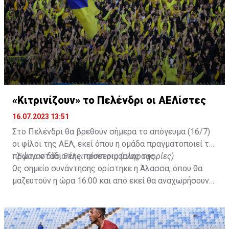
«Κιτρινίζουν» το Πελένδρι οι ΑΕΛίστες
16.07.2023 13:51
Στο Πελένδρι θα βρεθούν σήμερα το απόγευμα (16/7)
οι φίλοι της ΑΕΛ, εκεί όπου η ομάδα πραγματοποιεί το
πρώτο στάδιο της προετοιμασίας της.
•
Έφυγαν δύο, θέλει τέσσερις (πληροφορίες)
Ως σημείο συνάντησης ορίστηκε η Άλασσα, όπου θα
μαζευτούν η ώρα 16:00 και από εκεί θα αναχωρήσουν
με προορισμό το κοινοτικό γήπεδο Πελενδρίου, για να
δώοσυν το παρών τους στην απογευματινή προπόνηση
της ομάδας.