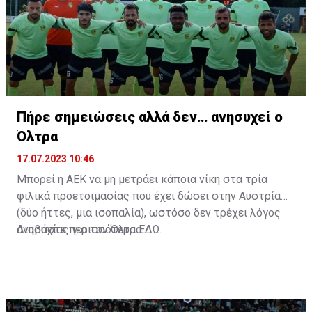
Πήρε σημειώσεις αλλά δεν… ανησυχεί ο
Όλτρα
17.07.2023 10:46
Μπορεί η ΑΕΚ να μη μετράει κάποια νίκη στα τρία
φιλικά προετοιμασίας που έχει δώσει στην Αυστρία
(δύο ήττες, μια ισοπαλία), ωστόσο δεν τρέχει λόγος
ανησυχίας για τον Όλτρα.
Διαβάστε περισσότερα
ΕΔΩ
.