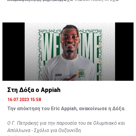
ανταποκριθεί. Πρέπει να κάνω το ίδιο, να σκοράρω
τέρματα που θα βοηθήσουν την ομάδα», δήλωσε ο
31χρονος άσος.
Στη Δόξα ο Appiah
16.07.2023 15:58
Την απόκτηση του Eric Appiah, ανακοίνωσε η Δόξα.
Ο Γ. Πετράκης για την παρουσία του σε Ολυμπιακό και
Απόλλωνα - Σχόλιο για Ουζουνίδη