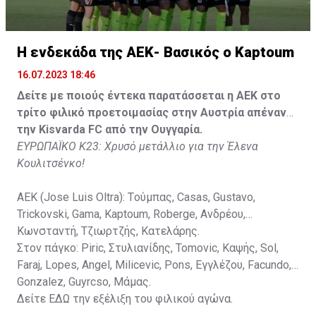
Κisvarda FC (Milos Kruscic): Kovacs, Navratil, Raul, Szor,
Lippai, Alic, Kormendi, Makowski, Czekus, Ilievski,
H ενδεκάδα της ΑΕΚ- Βασικός ο Kaptoum
Spasic.
16.07.2023 18:46
Στον πάγκο: Petkovic, Cipetic, Kovasic, Jovicic, Szeles,
Δείτε με ποιούς έντεκα παρατάσσεται η ΑΕΚ στο
Vida, Otvos, Lucas, Camas, Mesanovic.
τρίτο φιλικό προετοιμασίας στην Αυστρία απέναντι
την Kisvarda FC από την Ουγγαρία.
ΕΥΡΩΠΑΪΚΟ Κ23: Χρυσό μετάλλιο για την Έλενα
Κουλιτσένκο!
ΑΕΚ (Jose Luis Oltra): Tούμπας, Casas, Gustavo,
Trickovski, Gama, Κaptoum, Roberge, Aνδρέου,
Κωνσταντή, Τζιωρτζής, Κατελάρης.
Στον πάγκο: Piric, Στυλιανίδης, Tomovic, Καψής, Sol,
Faraj, Lopes, Angel, Milicevic, Pons, Εγγλέζου, Facundo,
Gonzalez, Guyrcso, Μάμας.
Δείτε
ΕΔΩ
την εξέλιξη του φιλικού αγώνα.