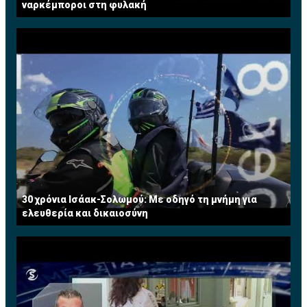
ναρκέμποροι στη φυλακή
30 χρόνια Ισάακ-Σολωμού: Με οδηγό τη μνήμη για
ελευθερία και δικαιοσύνη