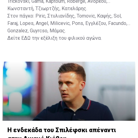
Trickovski, Gama, Κaptoum, Roberge, Aνδρέου,
Κωνσταντή, Τζιωρτζής, Κατελάρης.
Στον πάγκο: Piric, Στυλιανίδης, Tomovic, Καψής, Sol,
Faraj, Lopes, Angel, Milicevic, Pons, Εγγλέζου, Facundo,
Gonzalez, Guyrcso, Μάμας.
Δείτε
ΕΔΩ
την εξέλιξη του φιλικού αγώνα.
Η ενδεκάδα του Σπιλέφσκι απέναντι