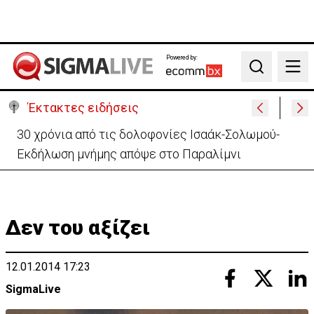
Powered by:
Search
Έκτακτες ειδήσεις
Τουρκία: Δεν «απειλεί» το ΝΑΤΟ η αμυντική
συμφωνία με Πακιστάν και Σ. Αραβία
Δεν του αξίζει
12.01.2014 17:23
SigmaLive