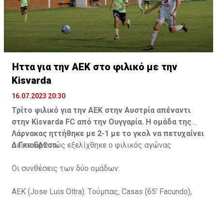
Ήττα για την ΑΕΚ στο φιλικό με την
Kisvarda
16.07.2023 20:30
Τρίτο φιλικό για την ΑΕΚ στην Αυστρία απέναντι
στην Kisvarda FC από την Ουγγαρία. Η ομάδα της
Λάρνακας ηττήθηκε με 2-1 με το γκολ να πετυχαίνει
ο Γκιούρτσο.
Δείτε
ΕΔΩ
πώς εξελίχθηκε ο φιλικός αγώνας
Οι συνθέσεις των δύο ομάδων:
ΑΕΚ (Jose Luis Oltra): Tούμπας, Casas (65' Facundo),
Gustavo (65' Pons), Trickovski (65' Lopes), Gama (65'
Gyurcso), Κaptoum (46' Καψής (65' Mάμας), Roberge (65'