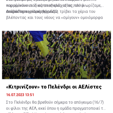
κορμό, κάνοντας κάποιες ελάχιστες, αλλά
παραμένουν οι ίδιες σταθερές αξίες που γνωρίζαμε,
απαραίτητες παρεμβάσεις.
ενώ ο Πορτογάλος τεχνικός τρίβει τα χέρια του
Διαβάστε περισσότερα
ΕΔΩ
.
βλέποντας και τους νέους να «σμίγουν» ομοιόμορφα
στο γήπεδο με το περσινό ρόστερ.
«Κιτρινίζουν» το Πελένδρι οι ΑΕΛίστες
16.07.2023 13:51
Στο Πελένδρι θα βρεθούν σήμερα το απόγευμα (16/7)
οι φίλοι της ΑΕΛ, εκεί όπου η ομάδα πραγματοποιεί το