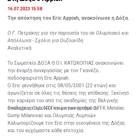
16.07.2023 15:58
Την απόκτηση του Eric Appiah, ανακοίνωσε η Δόξα.
Ο Γ. Πετράκης για την παρουσία του σε Ολυμπιακό και
Απόλλωνα - Σχόλιο για Ουζουνίδη
Αναλυτικά:
Το Σωματείο ΔΟΞΑ Θ.Ο.Ι. ΚΑΤΩΚΟΠΙΑΣ ανακοινώνει
την έναρξη συνεργασίας με τον Γκανέζο
ποδοσφαιριστή Eric Appiah.
Ο Eric γεννήθηκε στις 08/05/2001 (22 ετών) και
αγωνίζεται σε όλες τις θέσεις της επίθεσης. Ξεκίνησε
την καριέρα του από τις ακαδημίες της Βελγικής
ακαδημίας Club NXT ενώ αγωνίστηκε σε FK Metalac
Επέλεξε να αγωνίζεται με τον αριθμό 27.
Gornji Milanovac και Ολυμπιάς Λυμπιών.
Καλωσορίζουμε τον Eric στην οικογένεια της Δόξας
και του ευχόμαστε κάθε επιτυχία.