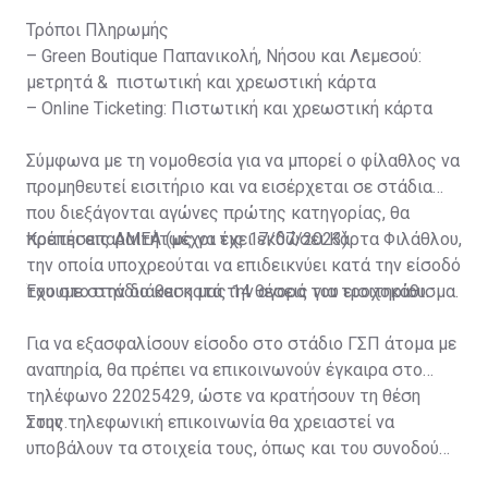
Τρόποι Πληρωμής
– Green Boutique Παπανικολή, Νήσου και Λεμεσού:
μετρητά & πιστωτική και χρεωστική κάρτα
– Online Ticketing: Πιστωτική και χρεωστική κάρτα
Σύμφωνα με τη νομοθεσία για να μπορεί ο φίλαθλος να
προμηθευτεί εισιτήριο και να εισέρχεται σε στάδια
που διεξάγονται αγώνες πρώτης κατηγορίας, θα
πρέπει απαραιτήτως να έχει εκδώσει Κάρτα Φιλάθλου,
Κρατήσεις ΑΜΕΑ (μέχρι τις 17/07/2023)
την οποία υποχρεούται να επιδεικνύει κατά την είσοδό
του στο στάδιο και κατά την αγορά του εισιτηρίου.
Έχουμε στην διάθεση μας 14 θέσεις για τροχοκάθισμα.
Για να εξασφαλίσουν είσοδο στο στάδιο ΓΣΠ άτομα με
αναπηρία, θα πρέπει να επικοινωνούν έγκαιρα στο
τηλέφωνο 22025429, ώστε να κρατήσουν τη θέση
τους.
Στην τηλεφωνική επικοινωνία θα χρειαστεί να
υποβάλουν τα στοιχεία τους, όπως και του συνοδού
τους. Τα στοιχεία που χρειάζονται είναι: