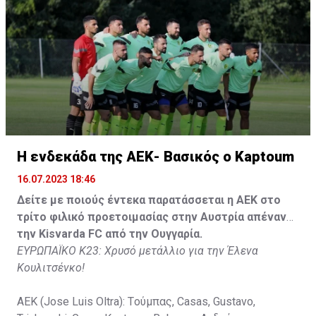
Tomovic), Aνδρέου (65' Angel) , Κωνσταντή (65' Sol),
Τζιωρτζής (65' Faraj), Κατελάρης (65' Milicevic).
Στον πάγκο: Piric, Στυλιανίδης, Tomovic, Καψής, Sol,
Faraj, Lopes, Angel, Milicevic, Pons, Εγγλέζου, Facundo,
Gonzalez, Guyrcso, Μάμας.
Κisvarda FC (Milos Kruscic): Kovacs, Navratil, Raul, Szor,
Lippai, Alic, Kormendi, Makowski, Czekus, Ilievski,
H ενδεκάδα της ΑΕΚ- Βασικός ο Kaptoum
Spasic.
16.07.2023 18:46
Στον πάγκο: Petkovic, Cipetic, Kovasic, Jovicic, Szeles,
Δείτε με ποιούς έντεκα παρατάσσεται η ΑΕΚ στο
Vida, Otvos, Lucas, Camas, Mesanovic.
τρίτο φιλικό προετοιμασίας στην Αυστρία απέναντι
την Kisvarda FC από την Ουγγαρία.
ΕΥΡΩΠΑΪΚΟ Κ23: Χρυσό μετάλλιο για την Έλενα
Κουλιτσένκο!
ΑΕΚ (Jose Luis Oltra): Tούμπας, Casas, Gustavo,