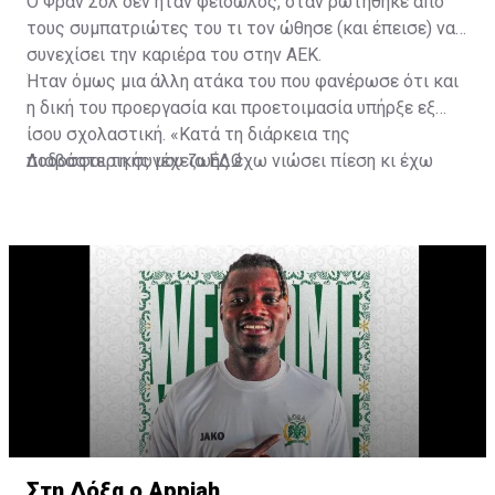
Ο Φραν Σολ δεν ήταν φειδωλός, όταν ρωτήθηκε από
τους συμπατριώτες του τι τον ώθησε (και έπεισε) να
συνεχίσει την καριέρα του στην ΑΕΚ.
Ήταν όμως μια άλλη ατάκα του που φανέρωσε ότι και
η δική του προεργασία και προετοιμασία υπήρξε εξ
ίσου σχολαστική. «Κατά τη διάρκεια της
ποδοσφαιρικής μου ζωής έχω νιώσει πίεση κι έχω
Διαβάστε τη συνέχεια
ΕΔΩ
ανταποκριθεί. Πρέπει να κάνω το ίδιο, να σκοράρω
τέρματα που θα βοηθήσουν την ομάδα», δήλωσε ο
31χρονος άσος.
Στη Δόξα ο Appiah