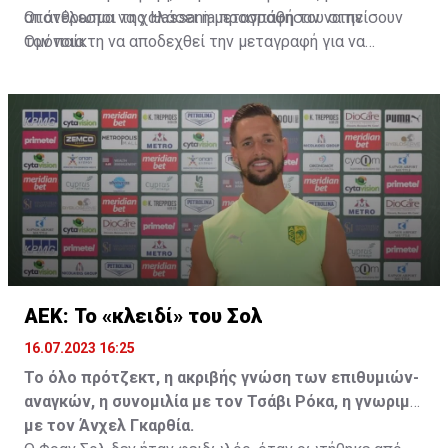
αποτέλεσμα να χαλάσει η μεταγραφή του στην
Οι άνθρωποι της Hassania προσπάθησαν να πείσουν
Ομόνοια.
τον παίκτη να αποδεχθεί την μεταγραφή για να
επωφεληθεί και ο ίδιος από το ποσό που θα κόστιζε η
μετακίνησή του, αλλά ο παίκτης αρνήθηκε και επέμεινε
να λύσει το συμβόλαιό του, ώστε να μετακομίσει
ελεύθερα σε οποιαδήποτε νέα ομάδα το τρέχον
καλοκαίρι.
ΑΕΚ: Το «κλειδί» του Σολ
16.07.2023 16:25
Το όλο πρότζεκτ, η ακριβής γνώση των επιθυμιών-
αναγκών, η συνομιλία με τον Τσάβι Ρόκα, η γνωριμία
με τον Άνχελ Γκαρθία.