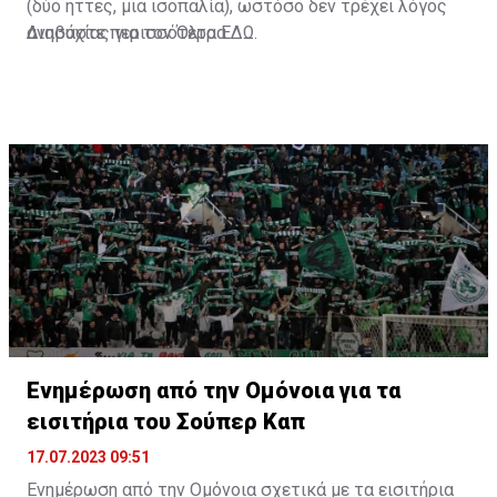
(δύο ήττες, μια ισοπαλία), ωστόσο δεν τρέχει λόγος
ανησυχίας για τον Όλτρα.
Διαβάστε περισσότερα
ΕΔΩ
.
Ενημέρωση από την Ομόνοια για τα
εισιτήρια του Σούπερ Καπ
17.07.2023 09:51
Ενημέρωση από την Ομόνοια σχετικά με τα εισιτήρια