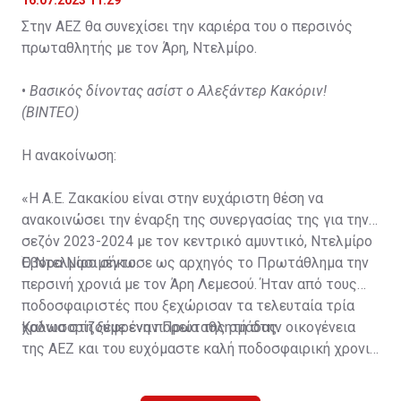
Στην ΑΕΖ θα συνεχίσει την καριέρα του ο περσινός
πρωταθλητής με τον Άρη, Ντελμίρο.
•
Βασικός δίνοντας ασίστ ο Αλεξάντερ Κακόριν!
(ΒΙΝΤΕΟ)
Η ανακοίνωση:
«Η Α.Ε. Ζακακίου είναι στην ευχάριστη θέση να
ανακοινώσει την έναρξη της συνεργασίας της για την
σεζόν 2023-2024 με τον κεντρικό αμυντικό, Ντελμίρο
Έβορα Νασιμέντο.
Ο Ντελμίρο σήκωσε ως αρχηγός το Πρωτάθλημα την
περσινή χρονιά με τον Άρη Λεμεσού. Ήταν από τους
ποδοσφαιριστές που ξεχώρισαν τα τελευταία τρία
χρόνια στη ξέφρενη πορεία της ομάδας.
Καλωσορίζουμε έναν Πρωταθλητή στην οικογένεια
της ΑΕΖ και του ευχόμαστε καλή ποδοσφαιρική χρονιά
με τα χρώματα της ομάδας μας!»