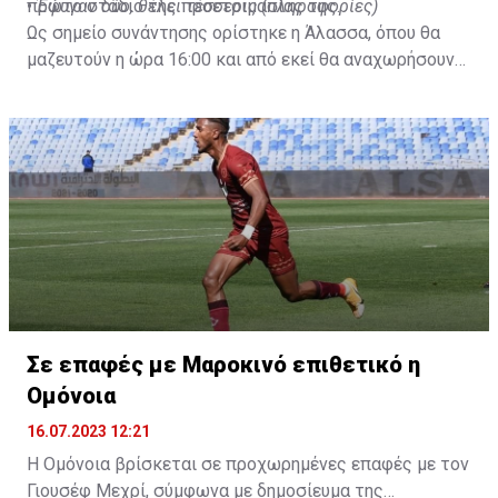
πρώτο στάδιο της προετοιμασίας της.
•
Έφυγαν δύο, θέλει τέσσερις (πληροφορίες)
Ως σημείο συνάντησης ορίστηκε η Άλασσα, όπου θα
μαζευτούν η ώρα 16:00 και από εκεί θα αναχωρήσουν
με προορισμό το κοινοτικό γήπεδο Πελενδρίου, για να
δώοσυν το παρών τους στην απογευματινή προπόνηση
της ομάδας.
Σε επαφές με Μαροκινό επιθετικό η
Ομόνοια
16.07.2023 12:21
Η Ομόνοια βρίσκεται σε προχωρημένες επαφές με τον
Γιουσέφ Μεχρί, σύμφωνα με δημοσίευμα της