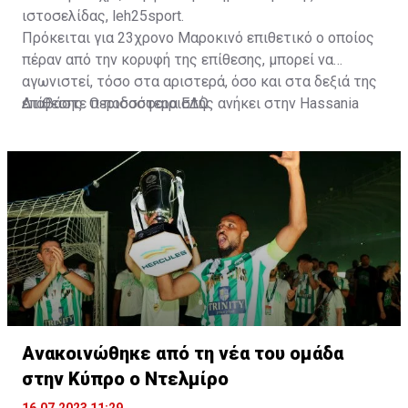
ιστοσελίδας, leh25sport.
Πρόκειται για 23χρονο Μαροκινό επιθετικό ο οποίος
πέραν από την κορυφή της επίθεσης, μπορεί να
αγωνιστεί, τόσο στα αριστερά, όσο και στα δεξιά της
επίθεσης. Ο ποδοσφαιριστής ανήκει στην Hassania
Διαβάστε περισσότερα
ΕΔΩ
.
d'Agadir με την οποία διατηρεί συμβόλαιο μέχρι το
2026.
Ανακοινώθηκε από τη νέα του ομάδα
στην Κύπρο ο Ντελμίρο
16.07.2023 11:29