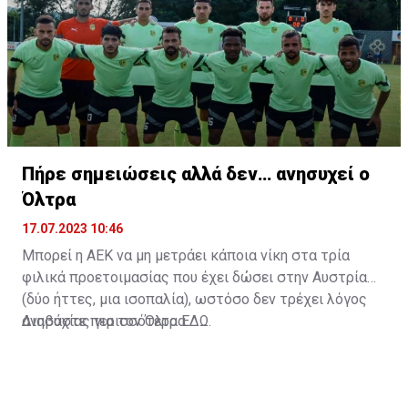
Πήρε σημειώσεις αλλά δεν… ανησυχεί ο
Όλτρα
17.07.2023 10:46
Μπορεί η ΑΕΚ να μη μετράει κάποια νίκη στα τρία
φιλικά προετοιμασίας που έχει δώσει στην Αυστρία
(δύο ήττες, μια ισοπαλία), ωστόσο δεν τρέχει λόγος
ανησυχίας για τον Όλτρα.
Διαβάστε περισσότερα
ΕΔΩ
.