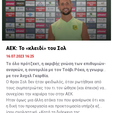
ελεύθερα σε οποιαδήποτε νέα ομάδα το τρέχον
καλοκαίρι.
ΑΕΚ: Το «κλειδί» του Σολ
16.07.2023 16:25
Το όλο πρότζεκτ, η ακριβής γνώση των επιθυμιών-
αναγκών, η συνομιλία με τον Τσάβι Ρόκα, η γνωριμία
με τον Άνχελ Γκαρθία.
Ο Φραν Σολ δεν ήταν φειδωλός, όταν ρωτήθηκε από
τους συμπατριώτες του τι τον ώθησε (και έπεισε) να
συνεχίσει την καριέρα του στην ΑΕΚ.
Ήταν όμως μια άλλη ατάκα του που φανέρωσε ότι και
η δική του προεργασία και προετοιμασία υπήρξε εξ
ίσου σχολαστική. «Κατά τη διάρκεια της