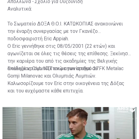
Απόλλωνα - Σχόλιο για Ουζουνίδη
Αναλυτικά:
Το Σωματείο ΔΟΞΑ Θ.Ο.Ι. ΚΑΤΩΚΟΠΙΑΣ ανακοινώνει
την έναρξη συνεργασίας με τον Γκανέζο
ποδοσφαιριστή Eric Appiah.
Ο Eric γεννήθηκε στις 08/05/2001 (22 ετών) και
αγωνίζεται σε όλες τις θέσεις της επίθεσης. Ξεκίνησε
την καριέρα του από τις ακαδημίες της Βελγικής
ακαδημίας Club NXT ενώ αγωνίστηκε σε FK Metalac
Επέλεξε να αγωνίζεται με τον αριθμό 27.
Gornji Milanovac και Ολυμπιάς Λυμπιών.
Καλωσορίζουμε τον Eric στην οικογένεια της Δόξας
και του ευχόμαστε κάθε επιτυχία.