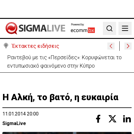
Powered by:
Search
Έκτακτες ειδήσεις
Σεισμός 7,4 Ρίχτερ στην Κολομβία: Τουλάχιστον
111 οι νεκροί-Κατέρρευσαν κτίρια
Η Αλκή, το βατό, η ευκαιρία
11.01.2014 20:00
SigmaLive