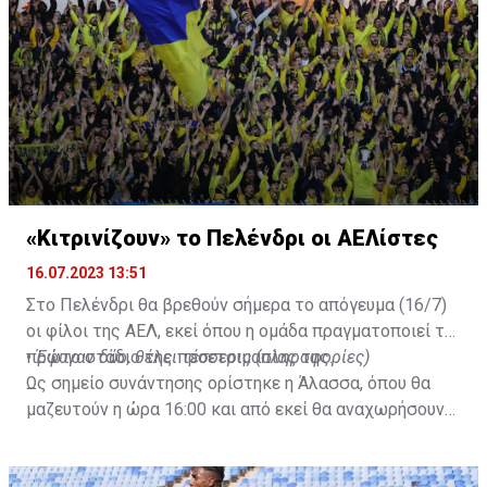
«Κιτρινίζουν» το Πελένδρι οι ΑΕΛίστες
16.07.2023 13:51
Στο Πελένδρι θα βρεθούν σήμερα το απόγευμα (16/7)
οι φίλοι της ΑΕΛ, εκεί όπου η ομάδα πραγματοποιεί το
πρώτο στάδιο της προετοιμασίας της.
•
Έφυγαν δύο, θέλει τέσσερις (πληροφορίες)
Ως σημείο συνάντησης ορίστηκε η Άλασσα, όπου θα
μαζευτούν η ώρα 16:00 και από εκεί θα αναχωρήσουν
με προορισμό το κοινοτικό γήπεδο Πελενδρίου, για να
δώοσυν το παρών τους στην απογευματινή προπόνηση