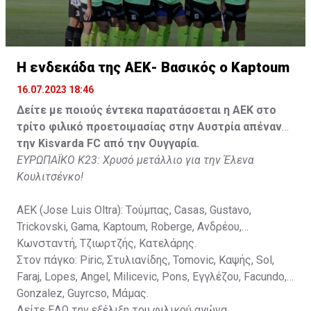
Gonzalez, Guyrcso, Μάμας.
Κisvarda FC (Milos Kruscic): Kovacs, Navratil, Raul, Szor,
Lippai, Alic, Kormendi, Makowski, Czekus, Ilievski,
H ενδεκάδα της ΑΕΚ- Βασικός ο Kaptoum
Spasic.
16.07.2023 18:46
Στον πάγκο: Petkovic, Cipetic, Kovasic, Jovicic, Szeles,
Δείτε με ποιούς έντεκα παρατάσσεται η ΑΕΚ στο
Vida, Otvos, Lucas, Camas, Mesanovic.
τρίτο φιλικό προετοιμασίας στην Αυστρία απέναντι
την Kisvarda FC από την Ουγγαρία.
ΕΥΡΩΠΑΪΚΟ Κ23: Χρυσό μετάλλιο για την Έλενα
Κουλιτσένκο!
ΑΕΚ (Jose Luis Oltra): Tούμπας, Casas, Gustavo,
Trickovski, Gama, Κaptoum, Roberge, Aνδρέου,
Κωνσταντή, Τζιωρτζής, Κατελάρης.
Στον πάγκο: Piric, Στυλιανίδης, Tomovic, Καψής, Sol,
Faraj, Lopes, Angel, Milicevic, Pons, Εγγλέζου, Facundo,
Gonzalez, Guyrcso, Μάμας.
Δείτε
ΕΔΩ
την εξέλιξη του φιλικού αγώνα.