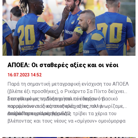
ΑΠΟΕΛ: Οι σταθερές αξίες και οι νέοι
16.07.2023 14:52
Παρά τη σημαντική μεταγραφική ενίσχυση του ΑΠΟΕΛ
(βλέπε έξι προσθήκες), ο Ρικάρντο Σα Πίντο δείχνει
διατεθειμένος να διατηρήσει τον περσινό βασικό
Στο φιλικό με τη Δόξα οι παλιοί έδειξαν ότι
κορμό, κάνοντας κάποιες ελάχιστες, αλλά
παραμένουν οι ίδιες σταθερές αξίες που γνωρίζαμε,
απαραίτητες παρεμβάσεις.
ενώ ο Πορτογάλος τεχνικός τρίβει τα χέρια του
Διαβάστε περισσότερα
ΕΔΩ
.
βλέποντας και τους νέους να «σμίγουν» ομοιόμορφα
στο γήπεδο με το περσινό ρόστερ.