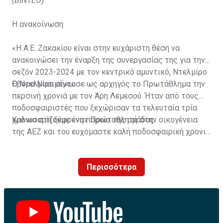
(ΒΙΝΤΕΟ)
Η ανακοίνωση:
«Η Α.Ε. Ζακακίου είναι στην ευχάριστη θέση να
ανακοινώσει την έναρξη της συνεργασίας της για την
σεζόν 2023-2024 με τον κεντρικό αμυντικό, Ντελμίρο
Έβορα Νασιμέντο.
Ο Ντελμίρο σήκωσε ως αρχηγός το Πρωτάθλημα την
περσινή χρονιά με τον Άρη Λεμεσού. Ήταν από τους
ποδοσφαιριστές που ξεχώρισαν τα τελευταία τρία
χρόνια στη ξέφρενη πορεία της ομάδας.
Καλωσορίζουμε έναν Πρωταθλητή στην οικογένεια
της ΑΕΖ και του ευχόμαστε καλή ποδοσφαιρική χρονιά
με τα χρώματα της ομάδας μας!»
Περισσότερα