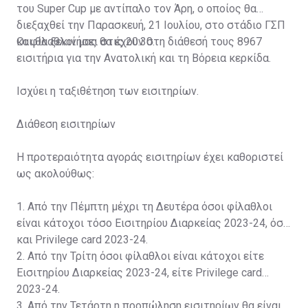
του Super Cup με αντίπαλο τον Άρη, ο οποίος θα
διεξαχθεί την Παρασκευή, 21 Ιουλίου, στο στάδιο ΓΣΠ
και θα ξεκινήσει στις 20:30.
Οι φίλαθλοί μας θα έχουν στη διάθεσή τους 8967
εισιτήρια για την Ανατολική και τη Βόρεια κερκίδα.
Ισχύει η ταξιθέτηση των εισιτηρίων.
Διάθεση εισιτηρίων
Η προτεραιότητα αγοράς εισιτηρίων έχει καθοριστεί
ως ακολούθως:
1. Από την Πέμπτη μέχρι τη Δευτέρα όσοι φίλαθλοι
είναι κάτοχοι τόσο Εισιτηρίου Διαρκείας 2023-24, όσο
και Privilege card 2023-24.
2. Από την Τρίτη όσοι φίλαθλοι είναι κάτοχοι είτε
Εισιτηρίου Διαρκείας 2023-24, είτε Privilege card
2023-24.
3. Από την Τετάρτη η προπώληση εισιτηρίων θα είναι