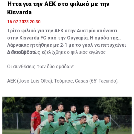
Ήττα για την ΑΕΚ στο φιλικό με την
Kisvarda
16.07.2023 20:30
Τρίτο φιλικό για την ΑΕΚ στην Αυστρία απέναντι
στην Kisvarda FC από την Ουγγαρία. Η ομάδα της
Λάρνακας ηττήθηκε με 2-1 με το γκολ να πετυχαίνει
ο Γκιούρτσο.
Δείτε
ΕΔΩ
πώς εξελίχθηκε ο φιλικός αγώνας
Οι συνθέσεις των δύο ομάδων:
ΑΕΚ (Jose Luis Oltra): Tούμπας, Casas (65' Facundo),
Gustavo (65' Pons), Trickovski (65' Lopes), Gama (65'
Gyurcso), Κaptoum (46' Καψής (65' Mάμας), Roberge (65'
Tomovic), Aνδρέου (65' Angel) , Κωνσταντή (65' Sol),
Τζιωρτζής (65' Faraj), Κατελάρης (65' Milicevic).
Στον πάγκο: Piric, Στυλιανίδης, Tomovic, Καψής, Sol,
Faraj, Lopes, Angel, Milicevic, Pons, Εγγλέζου, Facundo,