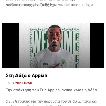
ποδοσφαιρικής μου ζωής έχω νιώσει πίεση κι έχω
Διαβάστε τη συνέχεια
ΕΔΩ
ανταποκριθεί. Πρέπει να κάνω το ίδιο, να σκοράρω
τέρματα που θα βοηθήσουν την ομάδα», δήλωσε ο
31χρονος άσος.
Στη Δόξα ο Appiah
16.07.2023 15:58
Την απόκτηση του Eric Appiah, ανακοίνωσε η Δόξα.
Ο Γ. Πετράκης για την παρουσία του σε Ολυμπιακό και