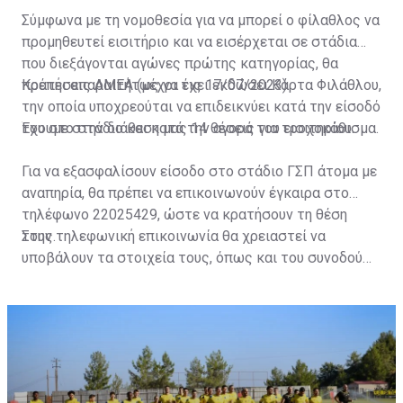
Σύμφωνα με τη νομοθεσία για να μπορεί ο φίλαθλος να
προμηθευτεί εισιτήριο και να εισέρχεται σε στάδια
που διεξάγονται αγώνες πρώτης κατηγορίας, θα
πρέπει απαραιτήτως να έχει εκδώσει Κάρτα Φιλάθλου,
Κρατήσεις ΑΜΕΑ (μέχρι τις 17/07/2023)
την οποία υποχρεούται να επιδεικνύει κατά την είσοδό
του στο στάδιο και κατά την αγορά του εισιτηρίου.
Έχουμε στην διάθεση μας 14 θέσεις για τροχοκάθισμα.
Για να εξασφαλίσουν είσοδο στο στάδιο ΓΣΠ άτομα με
αναπηρία, θα πρέπει να επικοινωνούν έγκαιρα στο
τηλέφωνο 22025429, ώστε να κρατήσουν τη θέση
τους.
Στην τηλεφωνική επικοινωνία θα χρειαστεί να
υποβάλουν τα στοιχεία τους, όπως και του συνοδού
τους. Τα στοιχεία που χρειάζονται είναι:
ονοματεπώνυμο, αριθμός πινακίδας αυτοκινήτου,
κάρτα ΑμεΑ και αριθμός κάρτας φιλάθλου του
συνοδού.»