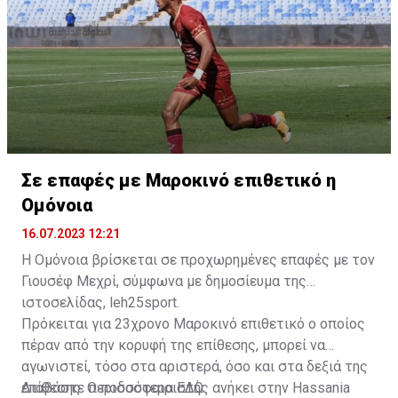
της ομάδας.
Σε επαφές με Μαροκινό επιθετικό η
Ομόνοια
16.07.2023 12:21
Η Ομόνοια βρίσκεται σε προχωρημένες επαφές με τον
Γιουσέφ Μεχρί, σύμφωνα με δημοσίευμα της
ιστοσελίδας, leh25sport.
Πρόκειται για 23χρονο Μαροκινό επιθετικό ο οποίος
πέραν από την κορυφή της επίθεσης, μπορεί να
αγωνιστεί, τόσο στα αριστερά, όσο και στα δεξιά της
επίθεσης. Ο ποδοσφαιριστής ανήκει στην Hassania
Διαβάστε περισσότερα
ΕΔΩ
.