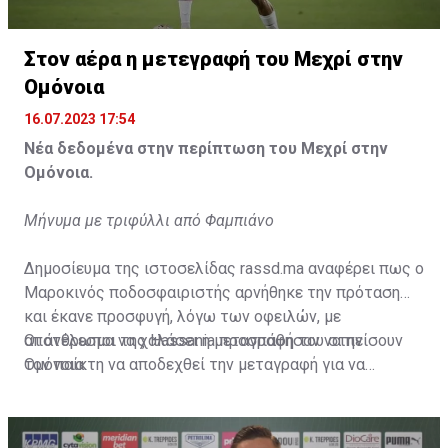
Η δημοσίευση κοινοποιήθηκε από το χρήστη サンフレッチェ広島 (@
Στον αέρα η μετεγραφή του Μεχρί στην
Ομόνοια
16.07.2023 17:54
Νέα δεδομένα στην περίπτωση του Μεχρί στην
Ομόνοια.
Μήνυμα με τριφύλλι από Φαμπιάνο
Δημοσίευμα της ιστοσελίδας rassd.ma αναφέρει πως ο
Μαροκινός ποδοσφαιριστής αρνήθηκε την πρόταση
και έκανε προσφυγή, λόγω των οφειλών, με
αποτέλεσμα να χαλάσει η μεταγραφή του στην
Οι άνθρωποι της Hassania προσπάθησαν να πείσουν
Ομόνοια.
τον παίκτη να αποδεχθεί την μεταγραφή για να
επωφεληθεί και ο ίδιος από το ποσό που θα κόστιζε η
μετακίνησή του, αλλά ο παίκτης αρνήθηκε και επέμεινε
να λύσει το συμβόλαιό του, ώστε να μετακομίσει