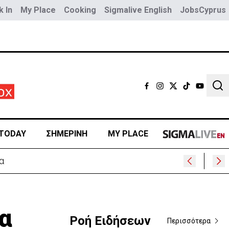
 In
My Place
Cooking
Sigmalive English
JobsCyprus
Sear
TODAY
ΣΗΜΕΡΙΝΗ
MY PLACE
α
Ροή Ειδήσεων
Περισσότερα