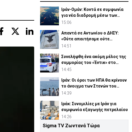
Ιράν-Ομάν: Κοντά σε συμφωνία
για νέα διαδρομή μέσω των
Στενών του Ορμούζ
15:06
Απαντά σε Αντωνίου ο ΔΗΣΥ:
«Ούτε απαιτήσαμε ούτε
διεκδικήσαμε διορισμούς»
14:51
Συνελήφθη ένα ακόμη μέλος της
συμμορίας του «Έντικ» στο
Παλαιό Φάληρο
14:45
Ιράν: Οι όροι των ΗΠΑ θα κρίνουν
το άνοιγμα των Στενών του
Ορμούζ
14:39
Ιράκ: Συνομιλίες με Ιράν για
συμφωνία εξαγωγής πετρελαίου
14:26
Sigma TV Ζωντανά Τώρα
ΕΔΕΚ: Επικυρώθηκαν 4