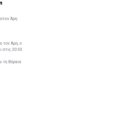
π
στον Άρη.
ο τον Άρη, ο
 στις 20:30.
ι τη Βόρεια