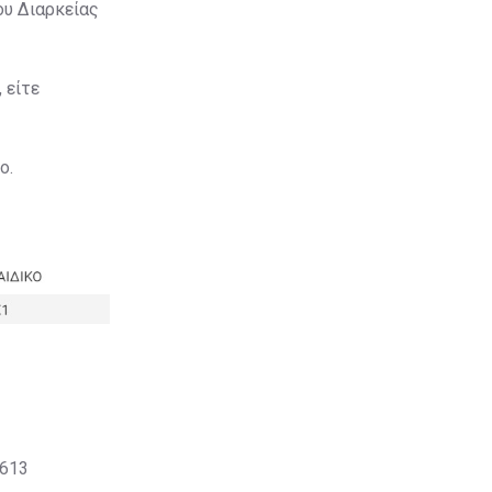
ου Διαρκείας
 είτε
ο.
0613