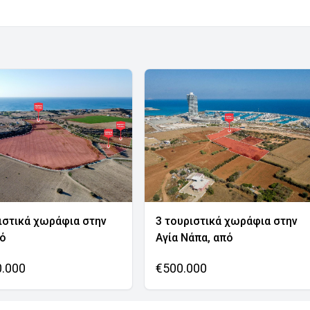
ιστικά χωράφια στην
3 τουριστικά χωράφια στην
νό
Αγία Νάπα, από
0.000
€500.000