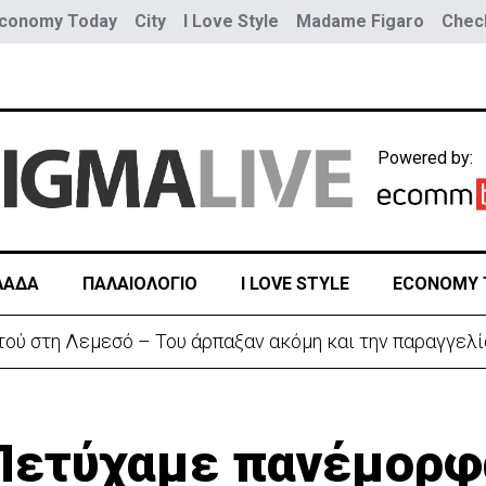
conomy Today
City
I Love Style
Madame Figaro
Check
Powered by:
ΛΑΔΑ
ΠΑΛΑΙΟΛΟΓΙΟ
I LOVE STYLE
ECONOMY 
αζητά διέξοδο» από τον πόλεμο με το Ιράν
;Πετύχαμε πανέμορφ