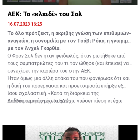
ΑΕΚ: Το «κλειδί» του Σολ
16.07.2023 16:25
Το όλο πρότζεκτ, η ακριβής γνώση των επιθυμιών-
αναγκών, η συνομιλία με τον Τσάβι Ρόκα, η γνωριμία
με τον Άνχελ Γκαρθία.
Ο Φραν Σολ δεν ήταν φειδωλός, όταν ρωτήθηκε από
τους συμπατριώτες του τι τον ώθησε (και έπεισε) να
συνεχίσει την καριέρα του στην ΑΕΚ.
Ήταν όμως μια άλλη ατάκα του που φανέρωσε ότι και
η δική του προεργασία και προετοιμασία υπήρξε εξ
ίσου σχολαστική. «Κατά τη διάρκεια της
ποδοσφαιρικής μου ζωής έχω νιώσει πίεση κι έχω
Διαβάστε τη συνέχεια
ΕΔΩ
ανταποκριθεί. Πρέπει να κάνω το ίδιο, να σκοράρω
τέρματα που θα βοηθήσουν την ομάδα», δήλωσε ο
31χρονος άσος.