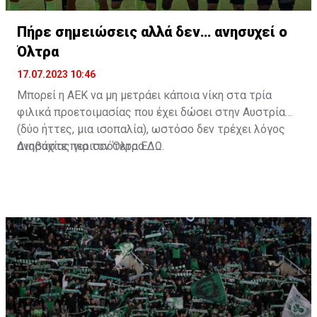
Πήρε σημειώσεις αλλά δεν… ανησυχεί ο
Όλτρα
17.07.2023 10:46
Μπορεί η ΑΕΚ να μη μετράει κάποια νίκη στα τρία
φιλικά προετοιμασίας που έχει δώσει στην Αυστρία
(δύο ήττες, μια ισοπαλία), ωστόσο δεν τρέχει λόγος
ανησυχίας για τον Όλτρα.
Διαβάστε περισσότερα
ΕΔΩ
.