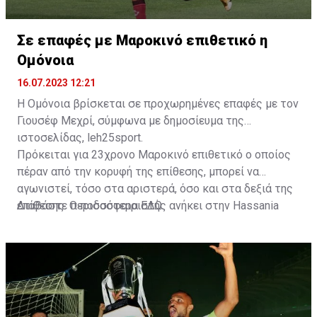
Σε επαφές με Μαροκινό επιθετικό η
Ομόνοια
16.07.2023 12:21
Η Ομόνοια βρίσκεται σε προχωρημένες επαφές με τον
Γιουσέφ Μεχρί, σύμφωνα με δημοσίευμα της
ιστοσελίδας, leh25sport.
Πρόκειται για 23χρονο Μαροκινό επιθετικό ο οποίος
πέραν από την κορυφή της επίθεσης, μπορεί να
αγωνιστεί, τόσο στα αριστερά, όσο και στα δεξιά της
επίθεσης. Ο ποδοσφαιριστής ανήκει στην Hassania
Διαβάστε περισσότερα
ΕΔΩ
.
d'Agadir με την οποία διατηρεί συμβόλαιο μέχρι το
2026.