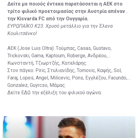
Στον πάγκο: Petkovic, Cipetic, Kovasic, Jovicic, Szeles,
Δείτε με ποιούς έντεκα παρατάσσεται η ΑΕΚ στο
Vida, Otvos, Lucas, Camas, Mesanovic.
τρίτο φιλικό προετοιμασίας στην Αυστρία απέναντι
την Kisvarda FC από την Ουγγαρία.
ΕΥΡΩΠΑΪΚΟ Κ23: Χρυσό μετάλλιο για την Έλενα
Κουλιτσένκο!
ΑΕΚ (Jose Luis Oltra): Tούμπας, Casas, Gustavo,
Trickovski, Gama, Κaptoum, Roberge, Aνδρέου,
Κωνσταντή, Τζιωρτζής, Κατελάρης.
Στον πάγκο: Piric, Στυλιανίδης, Tomovic, Καψής, Sol,
Faraj, Lopes, Angel, Milicevic, Pons, Εγγλέζου, Facundo,
Gonzalez, Guyrcso, Μάμας.
Δείτε
ΕΔΩ
την εξέλιξη του φιλικού αγώνα.