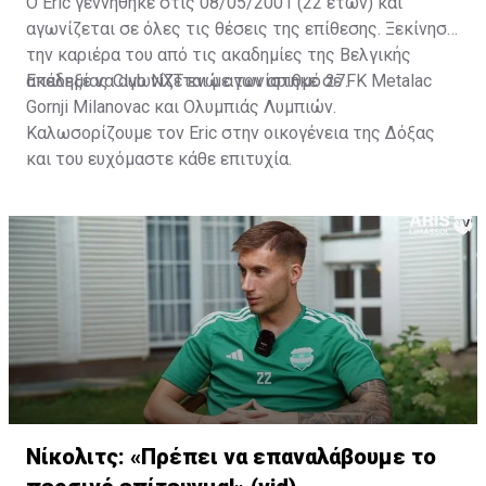
Ο Eric γεννήθηκε στις 08/05/2001 (22 ετών) και
αγωνίζεται σε όλες τις θέσεις της επίθεσης. Ξεκίνησε
την καριέρα του από τις ακαδημίες της Βελγικής
ακαδημίας Club NXT ενώ αγωνίστηκε σε FK Metalac
Επέλεξε να αγωνίζεται με τον αριθμό 27.
Gornji Milanovac και Ολυμπιάς Λυμπιών.
Καλωσορίζουμε τον Eric στην οικογένεια της Δόξας
και του ευχόμαστε κάθε επιτυχία.
Νίκολιτς: «Πρέπει να επαναλάβουμε το