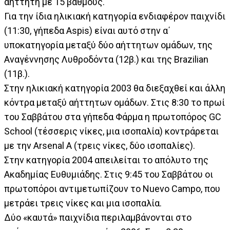
αήττητη με 15 βαθμούς.
Για την ίδια ηλικιακή κατηγορία ενδιαφέρον παιχνίδι
(11:30, γήπεδα Aspis) είναι αυτό στην α΄
υποκατηγορία μεταξύ δύο αήττητων ομάδων, της
Αναγέννησης Λυθροδόντα (12β.) και της Brazilian
(11β.).
Στην ηλικιακή κατηγορία 2003 θα διεξαχθεί και άλλη
κόντρα μεταξύ αήττητων ομάδων. Στις 8:30 το πρωί
του Σαββάτου στα γήπεδα Φάρμα η πρωτοπόρος GC
School (τέσσερις νίκες, μια ισοπαλία) κοντράρεται
με την Arsenal A (τρεις νίκες, δύο ισοπαλίες).
Στην κατηγορία 2004 απειλείται το απόλυτο της
Ακαδημίας Ευθυμιάδης. Στις 9:45 του Σαββάτου οι
πρωτοπόροι αντιμετωπίζουν το Nuevo Campo, που
μετράει τρεις νίκες και μια ισοπαλία.
Δύο «καυτά» παιχνίδια περιλαμβάνονται στο