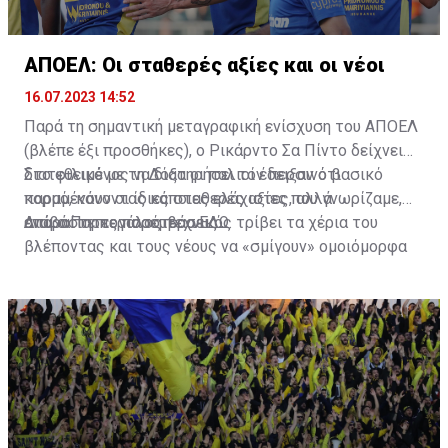
ΑΠΟΕΛ: Οι σταθερές αξίες και οι νέοι
16.07.2023 14:52
Παρά τη σημαντική μεταγραφική ενίσχυση του ΑΠΟΕΛ
(βλέπε έξι προσθήκες), ο Ρικάρντο Σα Πίντο δείχνει
διατεθειμένος να διατηρήσει τον περσινό βασικό
Στο φιλικό με τη Δόξα οι παλιοί έδειξαν ότι
κορμό, κάνοντας κάποιες ελάχιστες, αλλά
παραμένουν οι ίδιες σταθερές αξίες που γνωρίζαμε,
απαραίτητες παρεμβάσεις.
ενώ ο Πορτογάλος τεχνικός τρίβει τα χέρια του
Διαβάστε περισσότερα
ΕΔΩ
.
βλέποντας και τους νέους να «σμίγουν» ομοιόμορφα
στο γήπεδο με το περσινό ρόστερ.