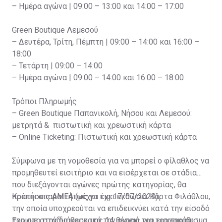
– Ημέρα αγώνα | 09:00 – 13:00 και 14:00 – 17:00
Green Boutique Λεμεσού
– Δευτέρα, Τρίτη, Πέμπτη | 09:00 – 14:00 και 16:00 –
18:00
– Τετάρτη | 09:00 – 14:00
– Ημέρα αγώνα | 09:00 – 14:00 και 16:00 – 18:00
Τρόποι Πληρωμής
– Green Boutique Παπανικολή, Νήσου και Λεμεσού:
μετρητά & πιστωτική και χρεωστική κάρτα
– Online Ticketing: Πιστωτική και χρεωστική κάρτα
Σύμφωνα με τη νομοθεσία για να μπορεί ο φίλαθλος να
προμηθευτεί εισιτήριο και να εισέρχεται σε στάδια
που διεξάγονται αγώνες πρώτης κατηγορίας, θα
πρέπει απαραιτήτως να έχει εκδώσει Κάρτα Φιλάθλου,
Κρατήσεις ΑΜΕΑ (μέχρι τις 17/07/2023)
την οποία υποχρεούται να επιδεικνύει κατά την είσοδό
του στο στάδιο και κατά την αγορά του εισιτηρίου.
Έχουμε στην διάθεση μας 14 θέσεις για τροχοκάθισμα.