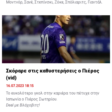
Μοντνόρ, Σανέ, Στεπίνσκι, Ζόκε, Σπόλιαριτς, Γιαντάλ.
Σκόραρε στις καθυστερήσεις ο Πιέρος
(vid)
16.07.2023 18:15
Το ευκολότερο γκολ στην καριέρα του πέτυχε στην
Ιαπωνία ο Πιέρος Σωτηρίου.
Deal με Βλάχοβιτς!