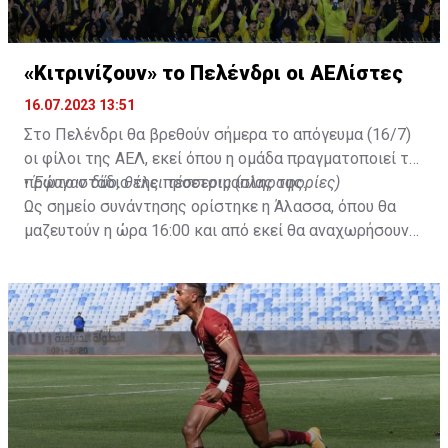
«Κιτρινίζουν» το Πελένδρι οι ΑΕΛίστες
16.07.2023 13:51
Στο Πελένδρι θα βρεθούν σήμερα το απόγευμα (16/7)
οι φίλοι της ΑΕΛ, εκεί όπου η ομάδα πραγματοποιεί το
πρώτο στάδιο της προετοιμασίας της.
•
Έφυγαν δύο, θέλει τέσσερις (πληροφορίες)
Ως σημείο συνάντησης ορίστηκε η Άλασσα, όπου θα
μαζευτούν η ώρα 16:00 και από εκεί θα αναχωρήσουν
με προορισμό το κοινοτικό γήπεδο Πελενδρίου, για να
δώοσυν το παρών τους στην απογευματινή προπόνηση
της ομάδας.