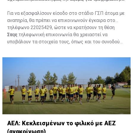
Για να εξασφαλίσουν είσοδο στο στάδιο ΓΣΠ άτομα με
αναπηρία, θα πρέπει να επικοινωνούν έγκαιρα στο
τηλέφωνο 22025429, ώστε να κρατήσουν τη θέση
τους.
Στην τηλεφωνική επικοινωνία θα χρειαστεί να
υποβάλουν τα στοιχεία τους, όπως και του συνοδού
τους. Τα στοιχεία που χρειάζονται είναι:
ονοματεπώνυμο, αριθμός πινακίδας αυτοκινήτου,
κάρτα ΑμεΑ και αριθμός κάρτας φιλάθλου του
συνοδού.»
ΑΕΛ: Κεκλεισμένων το φιλικό με ΑΕΖ
(ανακοίνωση)