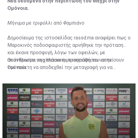
Νέα δεδομένα στην περίπτωση του Μεχρί στην
Ομόνοια.
Μήνυμα με τριφύλλι από Φαμπιάνο
Δημοσίευμα της ιστοσελίδας rassd.ma αναφέρει πως ο
Μαροκινός ποδοσφαιριστής αρνήθηκε την πρόταση
και έκανε προσφυγή, λόγω των οφειλών, με
αποτέλεσμα να χαλάσει η μεταγραφή του στην
Οι άνθρωποι της Hassania προσπάθησαν να πείσουν
Ομόνοια.
τον παίκτη να αποδεχθεί την μεταγραφή για να
επωφεληθεί και ο ίδιος από το ποσό που θα κόστιζε η
μετακίνησή του, αλλά ο παίκτης αρνήθηκε και επέμεινε
να λύσει το συμβόλαιό του, ώστε να μετακομίσει
ελεύθερα σε οποιαδήποτε νέα ομάδα το τρέχον
καλοκαίρι.