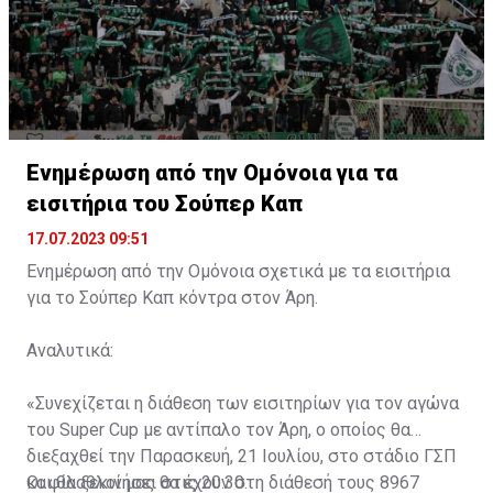
Ενημέρωση από την Ομόνοια για τα
εισιτήρια του Σούπερ Καπ
17.07.2023 09:51
Ενημέρωση από την Ομόνοια σχετικά με τα εισιτήρια
για το Σούπερ Καπ κόντρα στον Άρη.
Αναλυτικά:
«Συνεχίζεται η διάθεση των εισιτηρίων για τον αγώνα
του Super Cup με αντίπαλο τον Άρη, ο οποίος θα
διεξαχθεί την Παρασκευή, 21 Ιουλίου, στο στάδιο ΓΣΠ
και θα ξεκινήσει στις 20:30.
Οι φίλαθλοί μας θα έχουν στη διάθεσή τους 8967