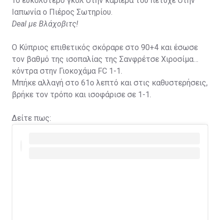
Το ευκολότερο γκολ στην καριέρα του πέτυχε στην
Ιαπωνία ο Πιέρος Σωτηρίου.
Deal με Βλάχοβιτς!
Ο Κύπριος επιθετικός σκόραρε στο 90+4 και έσωσε
τον βαθμό της ισοπαλίας της Σανφρέτσε Χιροσίμα
κόντρα στην Γιοκοχάμα FC 1-1.
Μπήκε αλλαγή στο 61ο λεπτό και στις καθυστερήσεις,
βρήκε τον τρόπο και ισοφάρισε σε 1-1.
Δείτε πως: