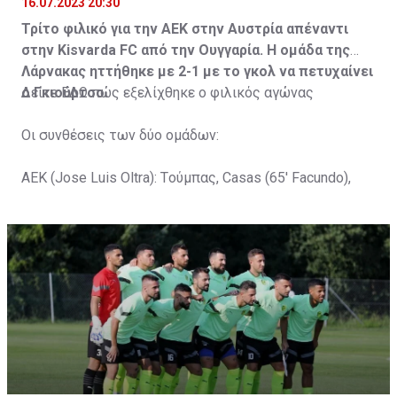
16.07.2023 20:30
Τρίτο φιλικό για την ΑΕΚ στην Αυστρία απέναντι
στην Kisvarda FC από την Ουγγαρία. Η ομάδα της
Λάρνακας ηττήθηκε με 2-1 με το γκολ να πετυχαίνει
ο Γκιούρτσο.
Δείτε
ΕΔΩ
πώς εξελίχθηκε ο φιλικός αγώνας
Οι συνθέσεις των δύο ομάδων:
ΑΕΚ (Jose Luis Oltra): Tούμπας, Casas (65' Facundo),
Gustavo (65' Pons), Trickovski (65' Lopes), Gama (65'
Gyurcso), Κaptoum (46' Καψής (65' Mάμας), Roberge (65'
Tomovic), Aνδρέου (65' Angel) , Κωνσταντή (65' Sol),
Τζιωρτζής (65' Faraj), Κατελάρης (65' Milicevic).
Στον πάγκο: Piric, Στυλιανίδης, Tomovic, Καψής, Sol,
Faraj, Lopes, Angel, Milicevic, Pons, Εγγλέζου, Facundo,
Gonzalez, Guyrcso, Μάμας.
Κisvarda FC (Milos Kruscic): Kovacs, Navratil, Raul, Szor,