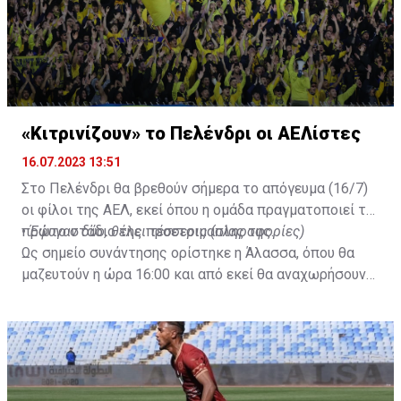
«Κιτρινίζουν» το Πελένδρι οι ΑΕΛίστες
16.07.2023 13:51
Στο Πελένδρι θα βρεθούν σήμερα το απόγευμα (16/7)
οι φίλοι της ΑΕΛ, εκεί όπου η ομάδα πραγματοποιεί το
πρώτο στάδιο της προετοιμασίας της.
•
Έφυγαν δύο, θέλει τέσσερις (πληροφορίες)
Ως σημείο συνάντησης ορίστηκε η Άλασσα, όπου θα
μαζευτούν η ώρα 16:00 και από εκεί θα αναχωρήσουν
με προορισμό το κοινοτικό γήπεδο Πελενδρίου, για να
δώοσυν το παρών τους στην απογευματινή προπόνηση
της ομάδας.