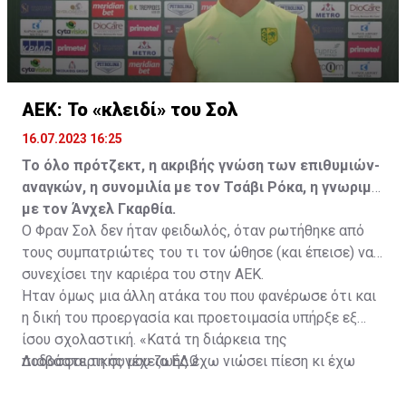
ΑΕΚ: Το «κλειδί» του Σολ
16.07.2023 16:25
Το όλο πρότζεκτ, η ακριβής γνώση των επιθυμιών-
αναγκών, η συνομιλία με τον Τσάβι Ρόκα, η γνωριμία
με τον Άνχελ Γκαρθία.
Ο Φραν Σολ δεν ήταν φειδωλός, όταν ρωτήθηκε από
τους συμπατριώτες του τι τον ώθησε (και έπεισε) να
συνεχίσει την καριέρα του στην ΑΕΚ.
Ήταν όμως μια άλλη ατάκα του που φανέρωσε ότι και
η δική του προεργασία και προετοιμασία υπήρξε εξ
ίσου σχολαστική. «Κατά τη διάρκεια της
ποδοσφαιρικής μου ζωής έχω νιώσει πίεση κι έχω
Διαβάστε τη συνέχεια
ΕΔΩ
ανταποκριθεί. Πρέπει να κάνω το ίδιο, να σκοράρω
τέρματα που θα βοηθήσουν την ομάδα», δήλωσε ο