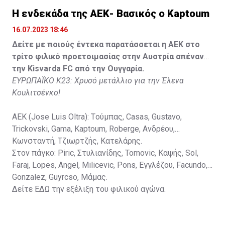
Lippai, Alic, Kormendi, Makowski, Czekus, Ilievski,
H ενδεκάδα της ΑΕΚ- Βασικός ο Kaptoum
Spasic.
16.07.2023 18:46
Στον πάγκο: Petkovic, Cipetic, Kovasic, Jovicic, Szeles,
Δείτε με ποιούς έντεκα παρατάσσεται η ΑΕΚ στο
Vida, Otvos, Lucas, Camas, Mesanovic.
τρίτο φιλικό προετοιμασίας στην Αυστρία απέναντι
την Kisvarda FC από την Ουγγαρία.
ΕΥΡΩΠΑΪΚΟ Κ23: Χρυσό μετάλλιο για την Έλενα
Κουλιτσένκο!
ΑΕΚ (Jose Luis Oltra): Tούμπας, Casas, Gustavo,
Trickovski, Gama, Κaptoum, Roberge, Aνδρέου,
Κωνσταντή, Τζιωρτζής, Κατελάρης.
Στον πάγκο: Piric, Στυλιανίδης, Tomovic, Καψής, Sol,
Faraj, Lopes, Angel, Milicevic, Pons, Εγγλέζου, Facundo,
Gonzalez, Guyrcso, Μάμας.
Δείτε
ΕΔΩ
την εξέλιξη του φιλικού αγώνα.