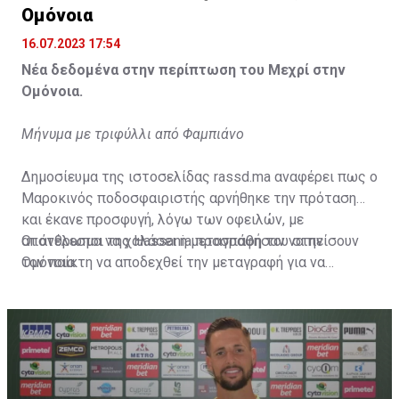
Ομόνοια
16.07.2023 17:54
Νέα δεδομένα στην περίπτωση του Μεχρί στην
Ομόνοια.
Μήνυμα με τριφύλλι από Φαμπιάνο
Δημοσίευμα της ιστοσελίδας rassd.ma αναφέρει πως ο
Μαροκινός ποδοσφαιριστής αρνήθηκε την πρόταση
και έκανε προσφυγή, λόγω των οφειλών, με
αποτέλεσμα να χαλάσει η μεταγραφή του στην
Οι άνθρωποι της Hassania προσπάθησαν να πείσουν
Ομόνοια.
τον παίκτη να αποδεχθεί την μεταγραφή για να
επωφεληθεί και ο ίδιος από το ποσό που θα κόστιζε η
μετακίνησή του, αλλά ο παίκτης αρνήθηκε και επέμεινε
να λύσει το συμβόλαιό του, ώστε να μετακομίσει
ελεύθερα σε οποιαδήποτε νέα ομάδα το τρέχον
καλοκαίρι.