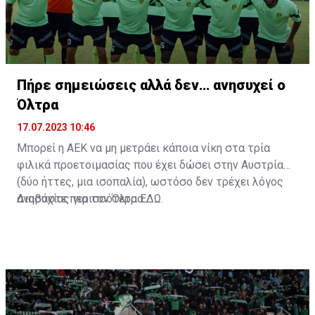
Πήρε σημειώσεις αλλά δεν… ανησυχεί ο
Όλτρα
17.07.2023 10:46
Μπορεί η ΑΕΚ να μη μετράει κάποια νίκη στα τρία
φιλικά προετοιμασίας που έχει δώσει στην Αυστρία
(δύο ήττες, μια ισοπαλία), ωστόσο δεν τρέχει λόγος
ανησυχίας για τον Όλτρα.
Διαβάστε περισσότερα
ΕΔΩ
.