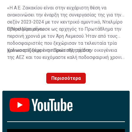
«Η Α.Ε. Ζακακίου είναι στην ευχάριστη θέση να
ανακοινώσει την έναρξη της συνεργασίας της για την
σεζόν 2023-2024 με τον κεντρικό αμυντικό, Ντελμίρο
Έβορα Νασιμέντο.
Ο Ντελμίρο σήκωσε ως αρχηγός το Πρωτάθλημα την
περσινή χρονιά με τον Άρη Λεμεσού. Ήταν από τους
ποδοσφαιριστές που ξεχώρισαν τα τελευταία τρία
χρόνια στη ξέφρενη πορεία της ομάδας.
Καλωσορίζουμε έναν Πρωταθλητή στην οικογένεια
της ΑΕΖ και του ευχόμαστε καλή ποδοσφαιρική χρονιά
με τα χρώματα της ομάδας μας!»
Περισσότερα