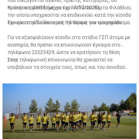
που διεξάγονται αγώνες πρώτης κατηγορίας, θα
πρέπει απαραιτήτως να έχει εκδώσει Κάρτα Φιλάθλου,
Κρατήσεις ΑΜΕΑ (μέχρι τις 17/07/2023)
την οποία υποχρεούται να επιδεικνύει κατά την είσοδό
του στο στάδιο και κατά την αγορά του εισιτηρίου.
Έχουμε στην διάθεση μας 14 θέσεις για τροχοκάθισμα.
Για να εξασφαλίσουν είσοδο στο στάδιο ΓΣΠ άτομα με
αναπηρία, θα πρέπει να επικοινωνούν έγκαιρα στο
τηλέφωνο 22025429, ώστε να κρατήσουν τη θέση
τους.
Στην τηλεφωνική επικοινωνία θα χρειαστεί να
υποβάλουν τα στοιχεία τους, όπως και του συνοδού
τους. Τα στοιχεία που χρειάζονται είναι:
ονοματεπώνυμο, αριθμός πινακίδας αυτοκινήτου,
κάρτα ΑμεΑ και αριθμός κάρτας φιλάθλου του
συνοδού.»