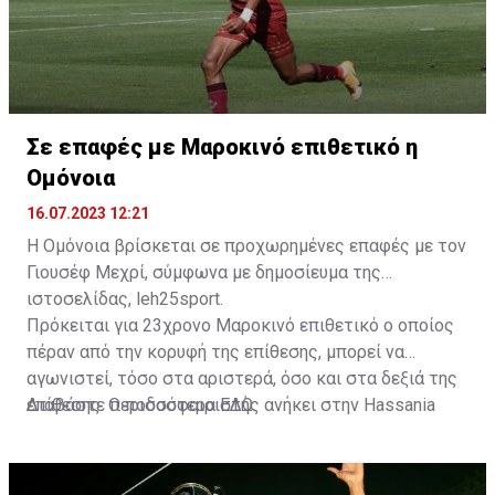
Σε επαφές με Μαροκινό επιθετικό η
Ομόνοια
16.07.2023 12:21
Η Ομόνοια βρίσκεται σε προχωρημένες επαφές με τον
Γιουσέφ Μεχρί, σύμφωνα με δημοσίευμα της
ιστοσελίδας, leh25sport.
Πρόκειται για 23χρονο Μαροκινό επιθετικό ο οποίος
πέραν από την κορυφή της επίθεσης, μπορεί να
αγωνιστεί, τόσο στα αριστερά, όσο και στα δεξιά της
επίθεσης. Ο ποδοσφαιριστής ανήκει στην Hassania
Διαβάστε περισσότερα
ΕΔΩ
.
d'Agadir με την οποία διατηρεί συμβόλαιο μέχρι το
2026.