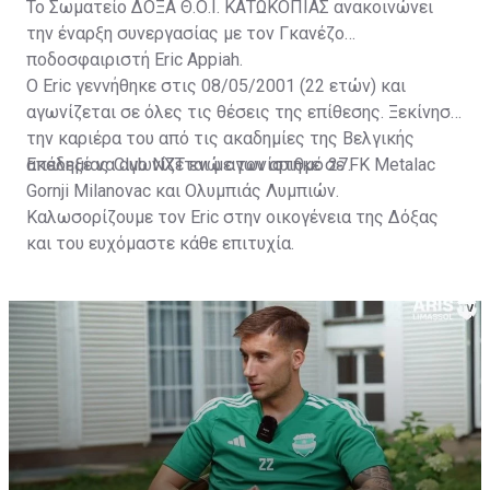
Το Σωματείο ΔΟΞΑ Θ.Ο.Ι. ΚΑΤΩΚΟΠΙΑΣ ανακοινώνει
την έναρξη συνεργασίας με τον Γκανέζο
ποδοσφαιριστή Eric Appiah.
Ο Eric γεννήθηκε στις 08/05/2001 (22 ετών) και
αγωνίζεται σε όλες τις θέσεις της επίθεσης. Ξεκίνησε
την καριέρα του από τις ακαδημίες της Βελγικής
ακαδημίας Club NXT ενώ αγωνίστηκε σε FK Metalac
Επέλεξε να αγωνίζεται με τον αριθμό 27.
Gornji Milanovac και Ολυμπιάς Λυμπιών.
Καλωσορίζουμε τον Eric στην οικογένεια της Δόξας
και του ευχόμαστε κάθε επιτυχία.