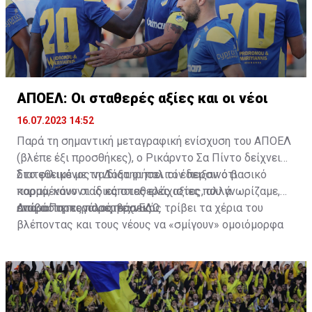
ΑΠΟΕΛ: Οι σταθερές αξίες και οι νέοι
16.07.2023 14:52
Παρά τη σημαντική μεταγραφική ενίσχυση του ΑΠΟΕΛ
(βλέπε έξι προσθήκες), ο Ρικάρντο Σα Πίντο δείχνει
διατεθειμένος να διατηρήσει τον περσινό βασικό
Στο φιλικό με τη Δόξα οι παλιοί έδειξαν ότι
κορμό, κάνοντας κάποιες ελάχιστες, αλλά
παραμένουν οι ίδιες σταθερές αξίες που γνωρίζαμε,
απαραίτητες παρεμβάσεις.
ενώ ο Πορτογάλος τεχνικός τρίβει τα χέρια του
Διαβάστε περισσότερα
ΕΔΩ
.
βλέποντας και τους νέους να «σμίγουν» ομοιόμορφα
στο γήπεδο με το περσινό ρόστερ.