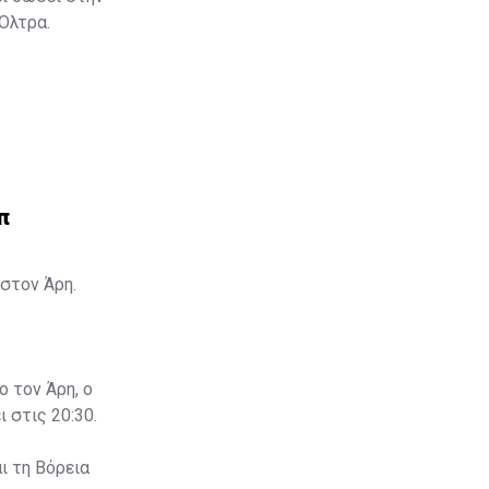
 Όλτρα.
π
στον Άρη.
ο τον Άρη, ο
 στις 20:30.
ι τη Βόρεια