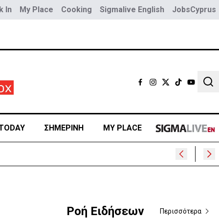
 In
My Place
Cooking
Sigmalive English
JobsCyprus
Sear
TODAY
ΣΗΜΕΡΙΝΗ
MY PLACE
Ροή Ειδήσεων
Περισσότερα