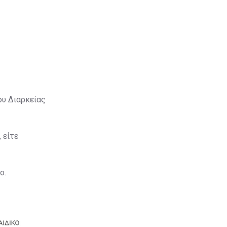
ου Διαρκείας
 είτε
ο.