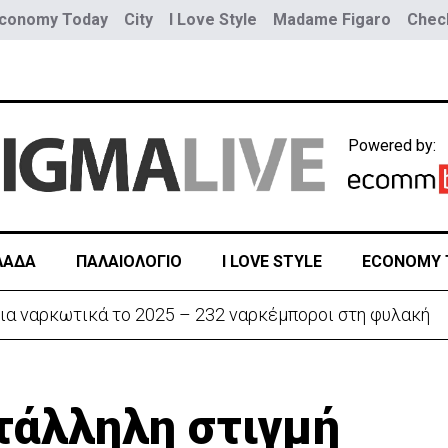
conomy Today
City
I Love Style
Madame Figaro
Check
Powered by:
ΛΑΔΑ
ΠΑΛΑΙΟΛΟΓΙΟ
I LOVE STYLE
ECONOMY 
ην «Corner» o Προύντζος - «Πληγώνει τις αναμνήσεις»
τάλληλη στιγμή