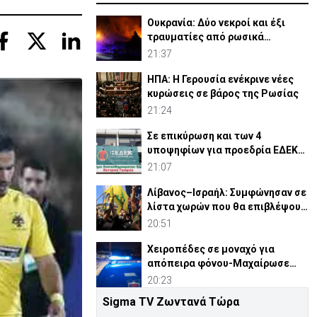
Ουκρανία: Δύο νεκροί και έξι
τραυματίες από ρωσικά
πλήγματα
21:37
ΗΠΑ: Η Γερουσία ενέκρινε νέες
κυρώσεις σε βάρος της Ρωσίας
21:24
Σε επικύρωση και των 4
υποψηφίων για προεδρία ΕΔΕΚ
καλεί ο Κ. Μαυρονικόλας
21:07
Λίβανος–Ισραήλ: Συμφώνησαν σε
λίστα χωρών που θα επιβλέψουν
αφοπλισμό Χεζμπολά
20:51
Χειροπέδες σε μοναχό για
απόπειρα φόνου-Μαχαίρωσε
στο λαιμό 53χρονο
20:23
Sigma TV Ζωντανά Τώρα
Β. Κορέα: Σούπα με κρέας σκύλου