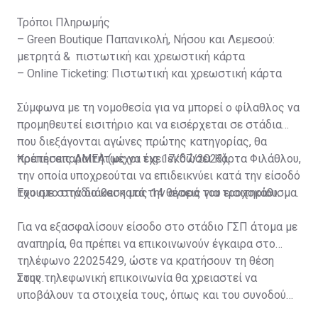
Τρόποι Πληρωμής
– Green Boutique Παπανικολή, Νήσου και Λεμεσού:
μετρητά & πιστωτική και χρεωστική κάρτα
– Online Ticketing: Πιστωτική και χρεωστική κάρτα
Σύμφωνα με τη νομοθεσία για να μπορεί ο φίλαθλος να
προμηθευτεί εισιτήριο και να εισέρχεται σε στάδια
που διεξάγονται αγώνες πρώτης κατηγορίας, θα
πρέπει απαραιτήτως να έχει εκδώσει Κάρτα Φιλάθλου,
Κρατήσεις ΑΜΕΑ (μέχρι τις 17/07/2023)
την οποία υποχρεούται να επιδεικνύει κατά την είσοδό
του στο στάδιο και κατά την αγορά του εισιτηρίου.
Έχουμε στην διάθεση μας 14 θέσεις για τροχοκάθισμα.
Για να εξασφαλίσουν είσοδο στο στάδιο ΓΣΠ άτομα με
αναπηρία, θα πρέπει να επικοινωνούν έγκαιρα στο
τηλέφωνο 22025429, ώστε να κρατήσουν τη θέση
τους.
Στην τηλεφωνική επικοινωνία θα χρειαστεί να
υποβάλουν τα στοιχεία τους, όπως και του συνοδού
τους. Τα στοιχεία που χρειάζονται είναι: