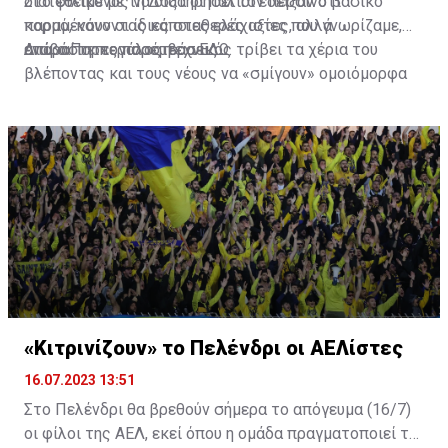
διατεθειμένος να διατηρήσει τον περσινό βασικό
Στο φιλικό με τη Δόξα οι παλιοί έδειξαν ότι
κορμό, κάνοντας κάποιες ελάχιστες, αλλά
παραμένουν οι ίδιες σταθερές αξίες που γνωρίζαμε,
απαραίτητες παρεμβάσεις.
ενώ ο Πορτογάλος τεχνικός τρίβει τα χέρια του
Διαβάστε περισσότερα
ΕΔΩ
.
βλέποντας και τους νέους να «σμίγουν» ομοιόμορφα
στο γήπεδο με το περσινό ρόστερ.
«Κιτρινίζουν» το Πελένδρι οι ΑΕΛίστες
16.07.2023 13:51
Στο Πελένδρι θα βρεθούν σήμερα το απόγευμα (16/7)
οι φίλοι της ΑΕΛ, εκεί όπου η ομάδα πραγματοποιεί το