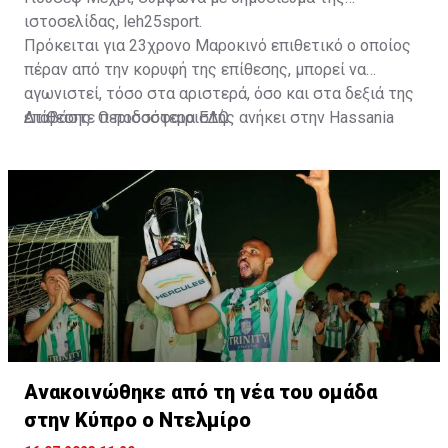
ιστοσελίδας, leh25sport.
Πρόκειται για 23χρονο Μαροκινό επιθετικό ο οποίος
πέραν από την κορυφή της επίθεσης, μπορεί να
αγωνιστεί, τόσο στα αριστερά, όσο και στα δεξιά της
επίθεσης. Ο ποδοσφαιριστής ανήκει στην Hassania
Διαβάστε περισσότερα
ΕΔΩ
.
d'Agadir με την οποία διατηρεί συμβόλαιο μέχρι το
2026.
Ανακοινώθηκε από τη νέα του ομάδα
στην Κύπρο ο Ντελμίρο