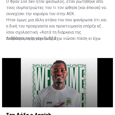
Ο Φραν Σολ δεν ήταν φειδωλός, όταν ρωτήθηκε από
τους συμπατριώτες του τι τον ώθησε (και έπεισε) να
συνεχίσει την καριέρα του στην ΑΕΚ.
Ήταν όμως μια άλλη ατάκα του που φανέρωσε ότι και
η δική του προεργασία και προετοιμασία υπήρξε εξ
ίσου σχολαστική. «Κατά τη διάρκεια της
ποδοσφαιρικής μου ζωής έχω νιώσει πίεση κι έχω
Διαβάστε τη συνέχεια
ΕΔΩ
ανταποκριθεί. Πρέπει να κάνω το ίδιο, να σκοράρω
τέρματα που θα βοηθήσουν την ομάδα», δήλωσε ο
31χρονος άσος.