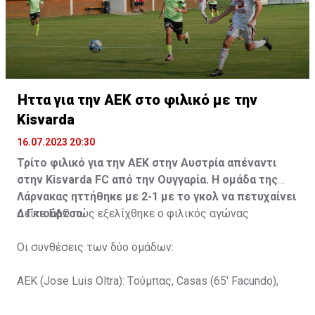
Ήττα για την ΑΕΚ στο φιλικό με την
Kisvarda
16.07.2023 20:30
Τρίτο φιλικό για την ΑΕΚ στην Αυστρία απέναντι
στην Kisvarda FC από την Ουγγαρία. Η ομάδα της
Λάρνακας ηττήθηκε με 2-1 με το γκολ να πετυχαίνει
ο Γκιούρτσο.
Δείτε
ΕΔΩ
πώς εξελίχθηκε ο φιλικός αγώνας
Οι συνθέσεις των δύο ομάδων:
ΑΕΚ (Jose Luis Oltra): Tούμπας, Casas (65' Facundo),
Gustavo (65' Pons), Trickovski (65' Lopes), Gama (65'
Gyurcso), Κaptoum (46' Καψής (65' Mάμας), Roberge (65'