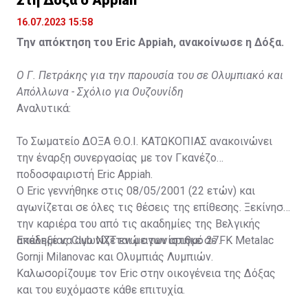
Στη Δόξα ο Appiah
16.07.2023 15:58
Την απόκτηση του Eric Appiah, ανακοίνωσε η Δόξα.
Ο Γ. Πετράκης για την παρουσία του σε Ολυμπιακό και
Απόλλωνα - Σχόλιο για Ουζουνίδη
Αναλυτικά:
Το Σωματείο ΔΟΞΑ Θ.Ο.Ι. ΚΑΤΩΚΟΠΙΑΣ ανακοινώνει
την έναρξη συνεργασίας με τον Γκανέζο
ποδοσφαιριστή Eric Appiah.
Ο Eric γεννήθηκε στις 08/05/2001 (22 ετών) και
αγωνίζεται σε όλες τις θέσεις της επίθεσης. Ξεκίνησε
την καριέρα του από τις ακαδημίες της Βελγικής
ακαδημίας Club NXT ενώ αγωνίστηκε σε FK Metalac
Επέλεξε να αγωνίζεται με τον αριθμό 27.
Gornji Milanovac και Ολυμπιάς Λυμπιών.
Καλωσορίζουμε τον Eric στην οικογένεια της Δόξας
και του ευχόμαστε κάθε επιτυχία.