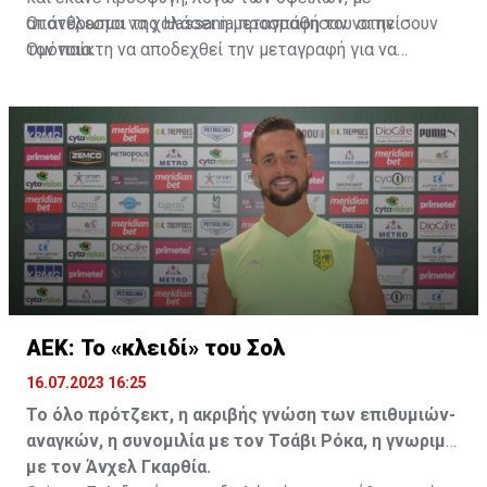
αποτέλεσμα να χαλάσει η μεταγραφή του στην
Οι άνθρωποι της Hassania προσπάθησαν να πείσουν
Ομόνοια.
τον παίκτη να αποδεχθεί την μεταγραφή για να
επωφεληθεί και ο ίδιος από το ποσό που θα κόστιζε η
μετακίνησή του, αλλά ο παίκτης αρνήθηκε και επέμεινε
να λύσει το συμβόλαιό του, ώστε να μετακομίσει
ελεύθερα σε οποιαδήποτε νέα ομάδα το τρέχον
καλοκαίρι.
ΑΕΚ: Το «κλειδί» του Σολ
16.07.2023 16:25
Το όλο πρότζεκτ, η ακριβής γνώση των επιθυμιών-
αναγκών, η συνομιλία με τον Τσάβι Ρόκα, η γνωριμία
με τον Άνχελ Γκαρθία.