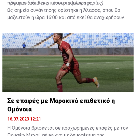
πρώτο στάδιο της προετοιμασίας της.
•
Έφυγαν δύο, θέλει τέσσερις (πληροφορίες)
Ως σημείο συνάντησης ορίστηκε η Άλασσα, όπου θα
μαζευτούν η ώρα 16:00 και από εκεί θα αναχωρήσουν
με προορισμό το κοινοτικό γήπεδο Πελενδρίου, για να
δώοσυν το παρών τους στην απογευματινή προπόνηση
της ομάδας.
Σε επαφές με Μαροκινό επιθετικό η
Ομόνοια
16.07.2023 12:21
Η Ομόνοια βρίσκεται σε προχωρημένες επαφές με τον
Γιουσέφ Μεχρί, σύμφωνα με δημοσίευμα της