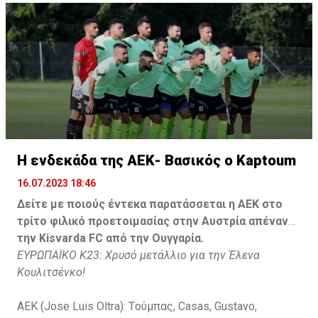
Tomovic), Aνδρέου (65' Angel) , Κωνσταντή (65' Sol),
Τζιωρτζής (65' Faraj), Κατελάρης (65' Milicevic).
Στον πάγκο: Piric, Στυλιανίδης, Tomovic, Καψής, Sol,
Faraj, Lopes, Angel, Milicevic, Pons, Εγγλέζου, Facundo,
Gonzalez, Guyrcso, Μάμας.
Κisvarda FC (Milos Kruscic): Kovacs, Navratil, Raul, Szor,
Lippai, Alic, Kormendi, Makowski, Czekus, Ilievski,
H ενδεκάδα της ΑΕΚ- Βασικός ο Kaptoum
Spasic.
16.07.2023 18:46
Στον πάγκο: Petkovic, Cipetic, Kovasic, Jovicic, Szeles,
Δείτε με ποιούς έντεκα παρατάσσεται η ΑΕΚ στο
Vida, Otvos, Lucas, Camas, Mesanovic.
τρίτο φιλικό προετοιμασίας στην Αυστρία απέναντι
την Kisvarda FC από την Ουγγαρία.
ΕΥΡΩΠΑΪΚΟ Κ23: Χρυσό μετάλλιο για την Έλενα
Κουλιτσένκο!
ΑΕΚ (Jose Luis Oltra): Tούμπας, Casas, Gustavo,