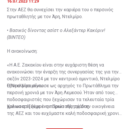
16.07.2023 11:29
Στην ΑΕΖ θα συνεχίσει την καριέρα του ο περσινός
πρωταθλητής με τον Άρη, Ντελμίρο.
•
Βασικός δίνοντας ασίστ ο Αλεξάντερ Κακόριν!
(ΒΙΝΤΕΟ)
Η ανακοίνωση:
«Η Α.Ε. Ζακακίου είναι στην ευχάριστη θέση να
ανακοινώσει την έναρξη της συνεργασίας της για την
σεζόν 2023-2024 με τον κεντρικό αμυντικό, Ντελμίρο
Έβορα Νασιμέντο.
Ο Ντελμίρο σήκωσε ως αρχηγός το Πρωτάθλημα την
περσινή χρονιά με τον Άρη Λεμεσού. Ήταν από τους
ποδοσφαιριστές που ξεχώρισαν τα τελευταία τρία
χρόνια στη ξέφρενη πορεία της ομάδας.
Καλωσορίζουμε έναν Πρωταθλητή στην οικογένεια
της ΑΕΖ και του ευχόμαστε καλή ποδοσφαιρική χρονιά
με τα χρώματα της ομάδας μας!»