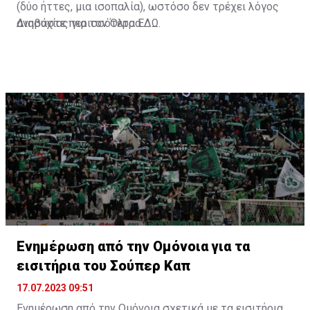
(δύο ήττες, μια ισοπαλία), ωστόσο δεν τρέχει λόγος
ανησυχίας για τον Όλτρα.
Διαβάστε περισσότερα
ΕΔΩ
.
Ενημέρωση από την Ομόνοια για τα
εισιτήρια του Σούπερ Καπ
17.07.2023 09:51
Ενημέρωση από την Ομόνοια σχετικά με τα εισιτήρια