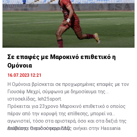
Σε επαφές με Μαροκινό επιθετικό η
Ομόνοια
16.07.2023 12:21
Η Ομόνοια βρίσκεται σε προχωρημένες επαφές με τον
Γιουσέφ Μεχρί, σύμφωνα με δημοσίευμα της
ιστοσελίδας, leh25sport.
Πρόκειται για 23χρονο Μαροκινό επιθετικό ο οποίος
πέραν από την κορυφή της επίθεσης, μπορεί να
αγωνιστεί, τόσο στα αριστερά, όσο και στα δεξιά της
επίθεσης. Ο ποδοσφαιριστής ανήκει στην Hassania
Διαβάστε περισσότερα
ΕΔΩ
.
d'Agadir με την οποία διατηρεί συμβόλαιο μέχρι το