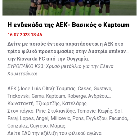
Κisvarda FC (Milos Kruscic): Kovacs, Navratil, Raul, Szor,
Lippai, Alic, Kormendi, Makowski, Czekus, Ilievski,
H ενδεκάδα της ΑΕΚ- Βασικός ο Kaptoum
Spasic.
16.07.2023 18:46
Στον πάγκο: Petkovic, Cipetic, Kovasic, Jovicic, Szeles,
Δείτε με ποιούς έντεκα παρατάσσεται η ΑΕΚ στο
Vida, Otvos, Lucas, Camas, Mesanovic.
τρίτο φιλικό προετοιμασίας στην Αυστρία απέναντι
την Kisvarda FC από την Ουγγαρία.
ΕΥΡΩΠΑΪΚΟ Κ23: Χρυσό μετάλλιο για την Έλενα
Κουλιτσένκο!
ΑΕΚ (Jose Luis Oltra): Tούμπας, Casas, Gustavo,
Trickovski, Gama, Κaptoum, Roberge, Aνδρέου,
Κωνσταντή, Τζιωρτζής, Κατελάρης.
Στον πάγκο: Piric, Στυλιανίδης, Tomovic, Καψής, Sol,
Faraj, Lopes, Angel, Milicevic, Pons, Εγγλέζου, Facundo,
Gonzalez, Guyrcso, Μάμας.
Δείτε
ΕΔΩ
την εξέλιξη του φιλικού αγώνα.