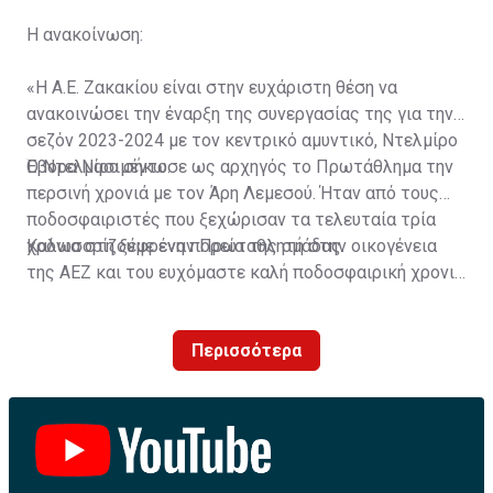
Η ανακοίνωση:
«Η Α.Ε. Ζακακίου είναι στην ευχάριστη θέση να
ανακοινώσει την έναρξη της συνεργασίας της για την
σεζόν 2023-2024 με τον κεντρικό αμυντικό, Ντελμίρο
Έβορα Νασιμέντο.
Ο Ντελμίρο σήκωσε ως αρχηγός το Πρωτάθλημα την
περσινή χρονιά με τον Άρη Λεμεσού. Ήταν από τους
ποδοσφαιριστές που ξεχώρισαν τα τελευταία τρία
χρόνια στη ξέφρενη πορεία της ομάδας.
Καλωσορίζουμε έναν Πρωταθλητή στην οικογένεια
της ΑΕΖ και του ευχόμαστε καλή ποδοσφαιρική χρονιά
με τα χρώματα της ομάδας μας!»
Περισσότερα