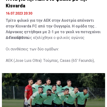
Kisvarda
16.07.2023 20:30
Τρίτο φιλικό για την ΑΕΚ στην Αυστρία απέναντι
στην Kisvarda FC από την Ουγγαρία. Η ομάδα της
Λάρνακας ηττήθηκε με 2-1 με το γκολ να πετυχαίνει
ο Γκιούρτσο.
Δείτε
ΕΔΩ
πώς εξελίχθηκε ο φιλικός αγώνας
Οι συνθέσεις των δύο ομάδων:
ΑΕΚ (Jose Luis Oltra): Tούμπας, Casas (65' Facundo),
Gustavo (65' Pons), Trickovski (65' Lopes), Gama (65'
Gyurcso), Κaptoum (46' Καψής (65' Mάμας), Roberge (65'
Tomovic), Aνδρέου (65' Angel) , Κωνσταντή (65' Sol),
Τζιωρτζής (65' Faraj), Κατελάρης (65' Milicevic).
Στον πάγκο: Piric, Στυλιανίδης, Tomovic, Καψής, Sol,
Faraj, Lopes, Angel, Milicevic, Pons, Εγγλέζου, Facundo,
Gonzalez, Guyrcso, Μάμας.