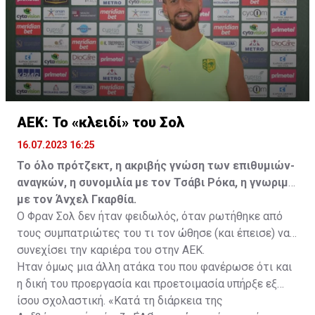
καλοκαίρι.
ΑΕΚ: Το «κλειδί» του Σολ
16.07.2023 16:25
Το όλο πρότζεκτ, η ακριβής γνώση των επιθυμιών-
αναγκών, η συνομιλία με τον Τσάβι Ρόκα, η γνωριμία
με τον Άνχελ Γκαρθία.
Ο Φραν Σολ δεν ήταν φειδωλός, όταν ρωτήθηκε από
τους συμπατριώτες του τι τον ώθησε (και έπεισε) να
συνεχίσει την καριέρα του στην ΑΕΚ.
Ήταν όμως μια άλλη ατάκα του που φανέρωσε ότι και
η δική του προεργασία και προετοιμασία υπήρξε εξ
ίσου σχολαστική. «Κατά τη διάρκεια της