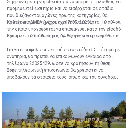
Σύμφωνα με τη νομοθεσία για να μπορεί ο φίλαθλος να
προμηθευτεί εισιτήριο και να εισέρχεται σε στάδια
που διεξάγονται αγώνες πρώτης κατηγορίας, θα
πρέπει απαραιτήτως να έχει εκδώσει Κάρτα Φιλάθλου,
Κρατήσεις ΑΜΕΑ (μέχρι τις 17/07/2023)
την οποία υποχρεούται να επιδεικνύει κατά την είσοδό
του στο στάδιο και κατά την αγορά του εισιτηρίου.
Έχουμε στην διάθεση μας 14 θέσεις για τροχοκάθισμα.
Για να εξασφαλίσουν είσοδο στο στάδιο ΓΣΠ άτομα με
αναπηρία, θα πρέπει να επικοινωνούν έγκαιρα στο
τηλέφωνο 22025429, ώστε να κρατήσουν τη θέση
τους.
Στην τηλεφωνική επικοινωνία θα χρειαστεί να
υποβάλουν τα στοιχεία τους, όπως και του συνοδού
τους. Τα στοιχεία που χρειάζονται είναι:
ονοματεπώνυμο, αριθμός πινακίδας αυτοκινήτου,
κάρτα ΑμεΑ και αριθμός κάρτας φιλάθλου του
συνοδού.»