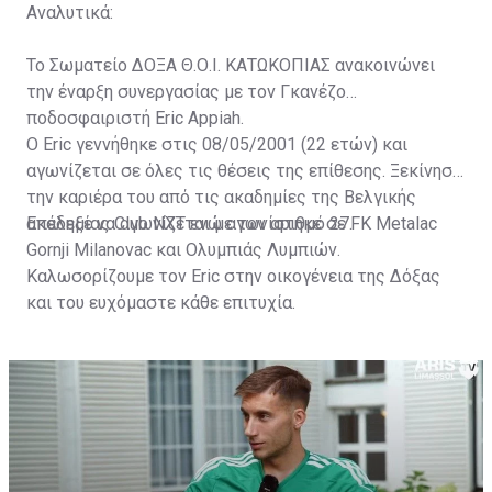
Αναλυτικά:
Το Σωματείο ΔΟΞΑ Θ.Ο.Ι. ΚΑΤΩΚΟΠΙΑΣ ανακοινώνει
την έναρξη συνεργασίας με τον Γκανέζο
ποδοσφαιριστή Eric Appiah.
Ο Eric γεννήθηκε στις 08/05/2001 (22 ετών) και
αγωνίζεται σε όλες τις θέσεις της επίθεσης. Ξεκίνησε
την καριέρα του από τις ακαδημίες της Βελγικής
ακαδημίας Club NXT ενώ αγωνίστηκε σε FK Metalac
Επέλεξε να αγωνίζεται με τον αριθμό 27.
Gornji Milanovac και Ολυμπιάς Λυμπιών.
Καλωσορίζουμε τον Eric στην οικογένεια της Δόξας
και του ευχόμαστε κάθε επιτυχία.