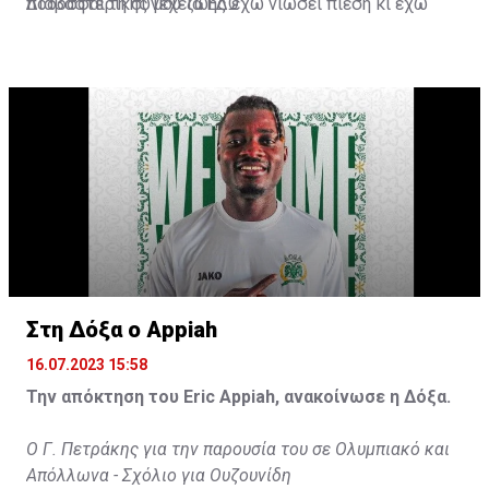
ποδοσφαιρικής μου ζωής έχω νιώσει πίεση κι έχω
Διαβάστε τη συνέχεια
ΕΔΩ
ανταποκριθεί. Πρέπει να κάνω το ίδιο, να σκοράρω
τέρματα που θα βοηθήσουν την ομάδα», δήλωσε ο
31χρονος άσος.
Στη Δόξα ο Appiah
16.07.2023 15:58
Την απόκτηση του Eric Appiah, ανακοίνωσε η Δόξα.
Ο Γ. Πετράκης για την παρουσία του σε Ολυμπιακό και
Απόλλωνα - Σχόλιο για Ουζουνίδη