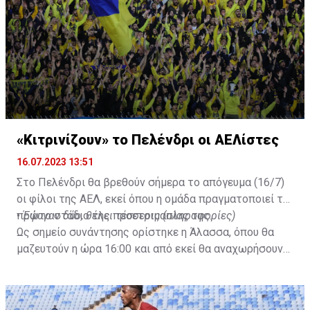
«Κιτρινίζουν» το Πελένδρι οι ΑΕΛίστες
16.07.2023 13:51
Στο Πελένδρι θα βρεθούν σήμερα το απόγευμα (16/7)
οι φίλοι της ΑΕΛ, εκεί όπου η ομάδα πραγματοποιεί το
πρώτο στάδιο της προετοιμασίας της.
•
Έφυγαν δύο, θέλει τέσσερις (πληροφορίες)
Ως σημείο συνάντησης ορίστηκε η Άλασσα, όπου θα
μαζευτούν η ώρα 16:00 και από εκεί θα αναχωρήσουν
με προορισμό το κοινοτικό γήπεδο Πελενδρίου, για να
δώοσυν το παρών τους στην απογευματινή προπόνηση
της ομάδας.