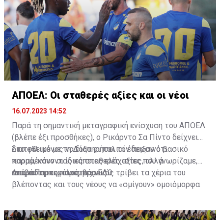
ΑΠΟΕΛ: Οι σταθερές αξίες και οι νέοι
16.07.2023 14:52
Παρά τη σημαντική μεταγραφική ενίσχυση του ΑΠΟΕΛ
(βλέπε έξι προσθήκες), ο Ρικάρντο Σα Πίντο δείχνει
διατεθειμένος να διατηρήσει τον περσινό βασικό
Στο φιλικό με τη Δόξα οι παλιοί έδειξαν ότι
κορμό, κάνοντας κάποιες ελάχιστες, αλλά
παραμένουν οι ίδιες σταθερές αξίες που γνωρίζαμε,
απαραίτητες παρεμβάσεις.
ενώ ο Πορτογάλος τεχνικός τρίβει τα χέρια του
Διαβάστε περισσότερα
ΕΔΩ
.
βλέποντας και τους νέους να «σμίγουν» ομοιόμορφα
στο γήπεδο με το περσινό ρόστερ.