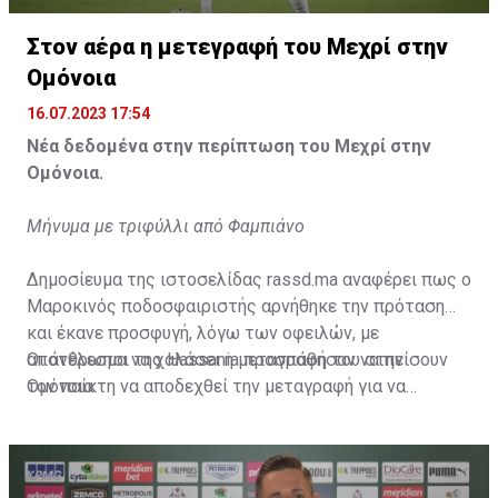
Η δημοσίευση κοινοποιήθηκε από το χρήστη サンフレッチェ広島 (@
Στον αέρα η μετεγραφή του Μεχρί στην
Ομόνοια
16.07.2023 17:54
Νέα δεδομένα στην περίπτωση του Μεχρί στην
Ομόνοια.
Μήνυμα με τριφύλλι από Φαμπιάνο
Δημοσίευμα της ιστοσελίδας rassd.ma αναφέρει πως ο
Μαροκινός ποδοσφαιριστής αρνήθηκε την πρόταση
και έκανε προσφυγή, λόγω των οφειλών, με
αποτέλεσμα να χαλάσει η μεταγραφή του στην
Οι άνθρωποι της Hassania προσπάθησαν να πείσουν
Ομόνοια.
τον παίκτη να αποδεχθεί την μεταγραφή για να
επωφεληθεί και ο ίδιος από το ποσό που θα κόστιζε η
μετακίνησή του, αλλά ο παίκτης αρνήθηκε και επέμεινε
να λύσει το συμβόλαιό του, ώστε να μετακομίσει
ελεύθερα σε οποιαδήποτε νέα ομάδα το τρέχον