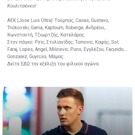
Κουλιτσένκο!
ΑΕΚ (Jose Luis Oltra): Tούμπας, Casas, Gustavo,
Trickovski, Gama, Κaptoum, Roberge, Aνδρέου,
Κωνσταντή, Τζιωρτζής, Κατελάρης.
Στον πάγκο: Piric, Στυλιανίδης, Tomovic, Καψής, Sol,
Faraj, Lopes, Angel, Milicevic, Pons, Εγγλέζου, Facundo,
Gonzalez, Guyrcso, Μάμας.
Δείτε
ΕΔΩ
την εξέλιξη του φιλικού αγώνα.