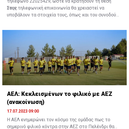
τηλέφωνο 22025429, ώστε να κρατήσουν τη θέση
τους.
Στην τηλεφωνική επικοινωνία θα χρειαστεί να
υποβάλουν τα στοιχεία τους, όπως και του συνοδού
τους. Τα στοιχεία που χρειάζονται είναι:
ονοματεπώνυμο, αριθμός πινακίδας αυτοκινήτου,
κάρτα ΑμεΑ και αριθμός κάρτας φιλάθλου του
συνοδού.»
ΑΕΛ: Κεκλεισμένων το φιλικό με ΑΕΖ
(ανακοίνωση)
17.07.2023 09:00
Η ΑΕΛ ενημερώνει τον κόσμο της ομάδας πως το
σημερινό φιλικό κόντρα στην ΑΕΖ στο Πελένδρι θα