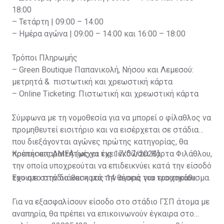
18:00
– Τετάρτη | 09:00 – 14:00
– Ημέρα αγώνα | 09:00 – 14:00 και 16:00 – 18:00
Τρόποι Πληρωμής
– Green Boutique Παπανικολή, Νήσου και Λεμεσού:
μετρητά & πιστωτική και χρεωστική κάρτα
– Online Ticketing: Πιστωτική και χρεωστική κάρτα
Σύμφωνα με τη νομοθεσία για να μπορεί ο φίλαθλος να
προμηθευτεί εισιτήριο και να εισέρχεται σε στάδια
που διεξάγονται αγώνες πρώτης κατηγορίας, θα
πρέπει απαραιτήτως να έχει εκδώσει Κάρτα Φιλάθλου,
Κρατήσεις ΑΜΕΑ (μέχρι τις 17/07/2023)
την οποία υποχρεούται να επιδεικνύει κατά την είσοδό
του στο στάδιο και κατά την αγορά του εισιτηρίου.
Έχουμε στην διάθεση μας 14 θέσεις για τροχοκάθισμα.
Για να εξασφαλίσουν είσοδο στο στάδιο ΓΣΠ άτομα με
αναπηρία, θα πρέπει να επικοινωνούν έγκαιρα στο