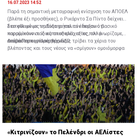
16.07.2023 14:52
Παρά τη σημαντική μεταγραφική ενίσχυση του ΑΠΟΕΛ
(βλέπε έξι προσθήκες), ο Ρικάρντο Σα Πίντο δείχνει
διατεθειμένος να διατηρήσει τον περσινό βασικό
Στο φιλικό με τη Δόξα οι παλιοί έδειξαν ότι
κορμό, κάνοντας κάποιες ελάχιστες, αλλά
παραμένουν οι ίδιες σταθερές αξίες που γνωρίζαμε,
απαραίτητες παρεμβάσεις.
ενώ ο Πορτογάλος τεχνικός τρίβει τα χέρια του
Διαβάστε περισσότερα
ΕΔΩ
.
βλέποντας και τους νέους να «σμίγουν» ομοιόμορφα
στο γήπεδο με το περσινό ρόστερ.
«Κιτρινίζουν» το Πελένδρι οι ΑΕΛίστες