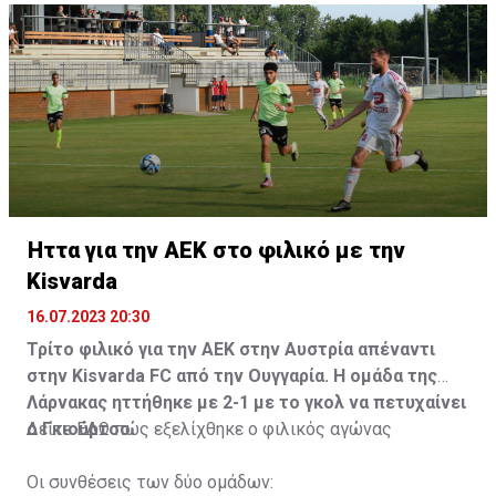
Ήττα για την ΑΕΚ στο φιλικό με την
Kisvarda
16.07.2023 20:30
Τρίτο φιλικό για την ΑΕΚ στην Αυστρία απέναντι
στην Kisvarda FC από την Ουγγαρία. Η ομάδα της
Λάρνακας ηττήθηκε με 2-1 με το γκολ να πετυχαίνει
ο Γκιούρτσο.
Δείτε
ΕΔΩ
πώς εξελίχθηκε ο φιλικός αγώνας
Οι συνθέσεις των δύο ομάδων: