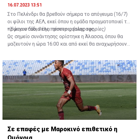
16.07.2023 13:51
Στο Πελένδρι θα βρεθούν σήμερα το απόγευμα (16/7)
οι φίλοι της ΑΕΛ, εκεί όπου η ομάδα πραγματοποιεί το
πρώτο στάδιο της προετοιμασίας της.
•
Έφυγαν δύο, θέλει τέσσερις (πληροφορίες)
Ως σημείο συνάντησης ορίστηκε η Άλασσα, όπου θα
μαζευτούν η ώρα 16:00 και από εκεί θα αναχωρήσουν
με προορισμό το κοινοτικό γήπεδο Πελενδρίου, για να
δώοσυν το παρών τους στην απογευματινή προπόνηση
της ομάδας.
Σε επαφές με Μαροκινό επιθετικό η
Ομόνοια