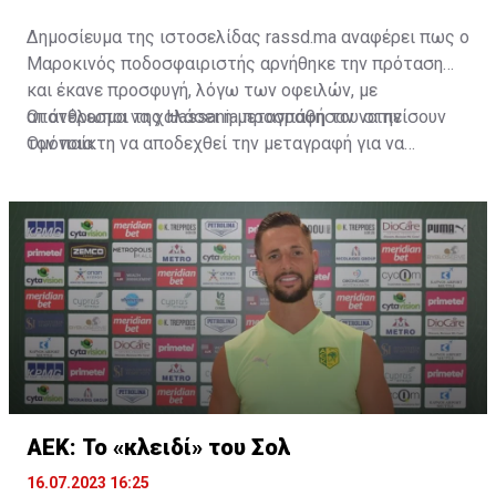
Δημοσίευμα της ιστοσελίδας rassd.ma αναφέρει πως ο
Μαροκινός ποδοσφαιριστής αρνήθηκε την πρόταση
και έκανε προσφυγή, λόγω των οφειλών, με
αποτέλεσμα να χαλάσει η μεταγραφή του στην
Οι άνθρωποι της Hassania προσπάθησαν να πείσουν
Ομόνοια.
τον παίκτη να αποδεχθεί την μεταγραφή για να
επωφεληθεί και ο ίδιος από το ποσό που θα κόστιζε η
μετακίνησή του, αλλά ο παίκτης αρνήθηκε και επέμεινε
να λύσει το συμβόλαιό του, ώστε να μετακομίσει
ελεύθερα σε οποιαδήποτε νέα ομάδα το τρέχον
καλοκαίρι.
ΑΕΚ: Το «κλειδί» του Σολ
16.07.2023 16:25