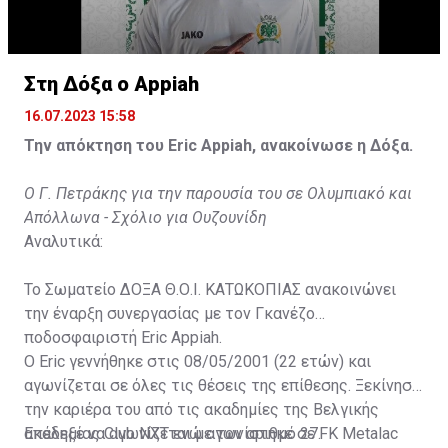
Στη Δόξα ο Appiah
16.07.2023 15:58
Την απόκτηση του Eric Appiah, ανακοίνωσε η Δόξα.
Ο Γ. Πετράκης για την παρουσία του σε Ολυμπιακό και
Απόλλωνα - Σχόλιο για Ουζουνίδη
Αναλυτικά:
Το Σωματείο ΔΟΞΑ Θ.Ο.Ι. ΚΑΤΩΚΟΠΙΑΣ ανακοινώνει
την έναρξη συνεργασίας με τον Γκανέζο
ποδοσφαιριστή Eric Appiah.
Ο Eric γεννήθηκε στις 08/05/2001 (22 ετών) και
αγωνίζεται σε όλες τις θέσεις της επίθεσης. Ξεκίνησε
την καριέρα του από τις ακαδημίες της Βελγικής
ακαδημίας Club NXT ενώ αγωνίστηκε σε FK Metalac
Επέλεξε να αγωνίζεται με τον αριθμό 27.