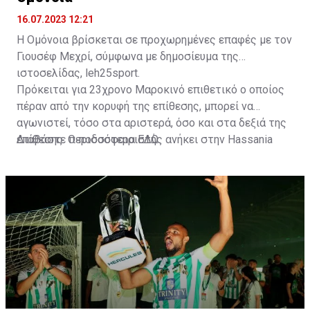
16.07.2023 12:21
Η Ομόνοια βρίσκεται σε προχωρημένες επαφές με τον
Γιουσέφ Μεχρί, σύμφωνα με δημοσίευμα της
ιστοσελίδας, leh25sport.
Πρόκειται για 23χρονο Μαροκινό επιθετικό ο οποίος
πέραν από την κορυφή της επίθεσης, μπορεί να
αγωνιστεί, τόσο στα αριστερά, όσο και στα δεξιά της
επίθεσης. Ο ποδοσφαιριστής ανήκει στην Hassania
Διαβάστε περισσότερα
ΕΔΩ
.
d'Agadir με την οποία διατηρεί συμβόλαιο μέχρι το
2026.