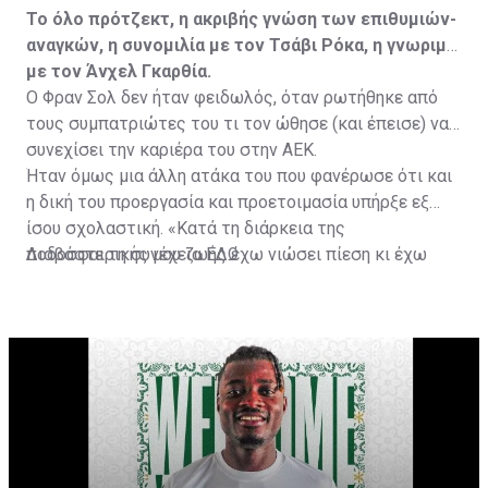
Το όλο πρότζεκτ, η ακριβής γνώση των επιθυμιών-
αναγκών, η συνομιλία με τον Τσάβι Ρόκα, η γνωριμία
με τον Άνχελ Γκαρθία.
Ο Φραν Σολ δεν ήταν φειδωλός, όταν ρωτήθηκε από
τους συμπατριώτες του τι τον ώθησε (και έπεισε) να
συνεχίσει την καριέρα του στην ΑΕΚ.
Ήταν όμως μια άλλη ατάκα του που φανέρωσε ότι και
η δική του προεργασία και προετοιμασία υπήρξε εξ
ίσου σχολαστική. «Κατά τη διάρκεια της
ποδοσφαιρικής μου ζωής έχω νιώσει πίεση κι έχω
Διαβάστε τη συνέχεια
ΕΔΩ
ανταποκριθεί. Πρέπει να κάνω το ίδιο, να σκοράρω
τέρματα που θα βοηθήσουν την ομάδα», δήλωσε ο
31χρονος άσος.