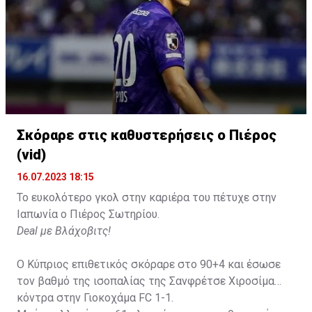
Σκόραρε στις καθυστερήσεις ο Πιέρος
(vid)
16.07.2023 18:15
Το ευκολότερο γκολ στην καριέρα του πέτυχε στην
Ιαπωνία ο Πιέρος Σωτηρίου.
Deal με Βλάχοβιτς!
Ο Κύπριος επιθετικός σκόραρε στο 90+4 και έσωσε
τον βαθμό της ισοπαλίας της Σανφρέτσε Χιροσίμα
κόντρα στην Γιοκοχάμα FC 1-1.