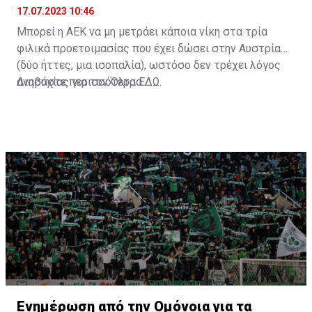
17.07.2023 10:46
Μπορεί η ΑΕΚ να μη μετράει κάποια νίκη στα τρία
φιλικά προετοιμασίας που έχει δώσει στην Αυστρία
(δύο ήττες, μια ισοπαλία), ωστόσο δεν τρέχει λόγος
ανησυχίας για τον Όλτρα.
Διαβάστε περισσότερα
ΕΔΩ
.
Ενημέρωση από την Ομόνοια για τα