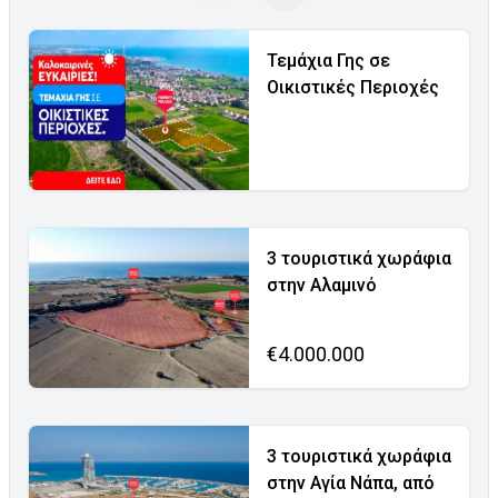
Τεμάχια Γης σε
Οικιστικές Περιοχές
3 τουριστικά χωράφια
στην Αλαμινό
€4.000.000
3 τουριστικά χωράφια
στην Αγία Νάπα, από