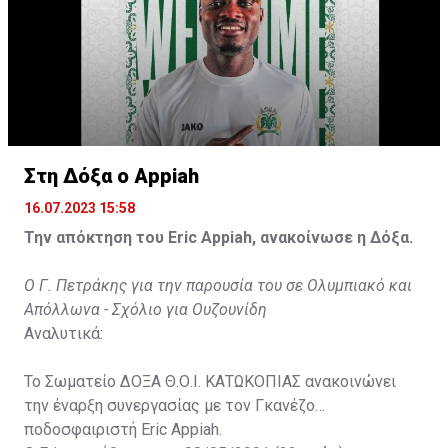
Στη Δόξα ο Appiah
16.07.2023 15:58
Την απόκτηση του Eric Appiah, ανακοίνωσε η Δόξα.
Ο Γ. Πετράκης για την παρουσία του σε Ολυμπιακό και
Απόλλωνα - Σχόλιο για Ουζουνίδη
Αναλυτικά:
Το Σωματείο ΔΟΞΑ Θ.Ο.Ι. ΚΑΤΩΚΟΠΙΑΣ ανακοινώνει
την έναρξη συνεργασίας με τον Γκανέζο
ποδοσφαιριστή Eric Appiah.