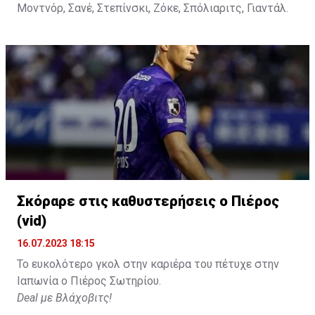
Μοντνόρ, Σανέ, Στεπίνσκι, Ζόκε, Σπόλιαριτς, Γιαντάλ.
Σκόραρε στις καθυστερήσεις ο Πιέρος
(vid)
16.07.2023 18:15
Το ευκολότερο γκολ στην καριέρα του πέτυχε στην
Ιαπωνία ο Πιέρος Σωτηρίου.
Deal με Βλάχοβιτς!