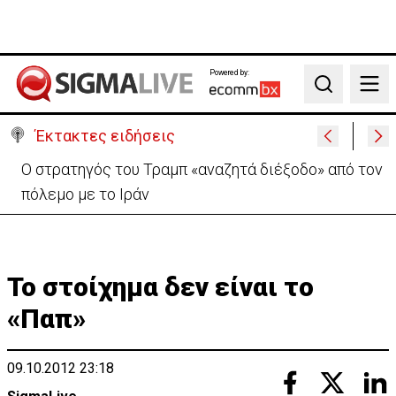
Powered by:
Search
Έκτακτες ειδήσεις
Απόπειρα φόνου σε μοναστήρι: 6ημερη κράτηση
στον μοναχό – Τι προηγήθηκε
Το στοίχημα δεν είναι το
«Παπ»
09.10.2012 23:18