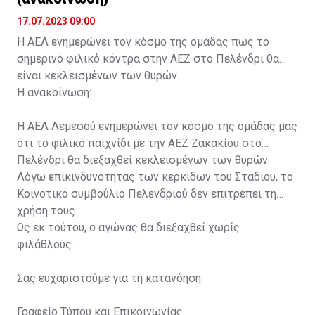
17.07.2023 09:00
Η ΑΕΛ ενημερώνει τον κόσμο της ομάδας πως το
σημερινό φιλικό κόντρα στην ΑΕΖ στο Πελένδρι θα
είναι κεκλεισμένων των θυρών.
Η ανακοίνωση:
Η ΑΕΛ Λεμεσού ενημερώνει τον κόσμο της ομάδας μας
ότι το φιλικό παιχνίδι με την ΑΕΖ Ζακακίου στο
Πελένδρι θα διεξαχθεί κεκλεισμένων των θυρών.
Λόγω επικινδυνότητας των κερκίδων του Σταδίου, το
Κοινοτικό συμβούλιο Πελενδριού δεν επιτρέπει τη
χρήση τους.
Ως εκ τούτου, ο αγώνας θα διεξαχθεί χωρίς
φιλάθλους.
Σας ευχαριστούμε για τη κατανόηση.
Γραφείο Τύπου και Επικοινωνίας