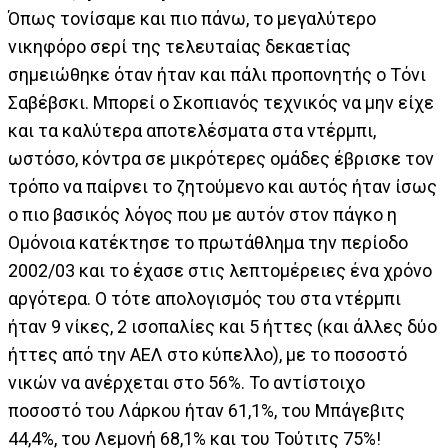
Όπως τονίσαμε και πιο πάνω, το μεγαλύτερο
νικηφόρο σερί της τελευταίας δεκαετίας
σημειώθηκε όταν ήταν και πάλι προπονητής ο Τόνι
Σαβέβσκι. Μπορεί ο Σκοπιανός τεχνικός να μην είχε
και τα καλύτερα αποτελέσματα στα ντέρμπι,
ωστόσο, κόντρα σε μικρότερες ομάδες έβρισκε τον
τρόπο να παίρνει το ζητούμενο και αυτός ήταν ίσως
ο πιο βασικός λόγος που με αυτόν στον πάγκο η
Ομόνοια κατέκτησε το πρωτάθλημα την περίοδο
2002/03 και το έχασε στις λεπτομέρειες ένα χρόνο
αργότερα. Ο τότε απολογισμός του στα ντέρμπι
ήταν 9 νίκες, 2 ισοπαλίες και 5 ήττες (και άλλες δύο
ήττες από την ΑΕΛ στο κύπελλο), με το ποσοστό
νικών να ανέρχεται στο 56%. Το αντίστοιχο
ποσοστό του Λάρκου ήταν 61,1%, του Μπάγεβιτς
44,4%, του Λεμονή 68,1% και του Τούτιτς 75%!