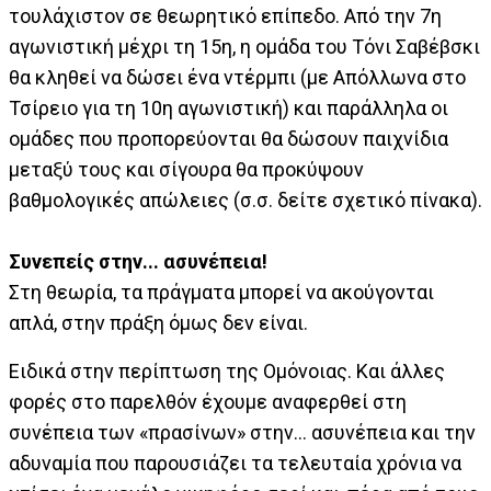
τουλάχιστον σε θεωρητικό επίπεδο. Από την 7η
αγωνιστική μέχρι τη 15η, η ομάδα του Τόνι Σαβέβσκι
θα κληθεί να δώσει ένα ντέρμπι (με Απόλλωνα στο
Τσίρειο για τη 10η αγωνιστική) και παράλληλα οι
ομάδες που προπορεύονται θα δώσουν παιχνίδια
μεταξύ τους και σίγουρα θα προκύψουν
βαθμολογικές απώλειες (σ.σ. δείτε σχετικό πίνακα).
Συνεπείς στην... ασυνέπεια!
Στη θεωρία, τα πράγματα μπορεί να ακούγονται
απλά, στην πράξη όμως δεν είναι.
Ειδικά στην περίπτωση της Ομόνοιας. Και άλλες
φορές στο παρελθόν έχουμε αναφερθεί στη
συνέπεια των «πρασίνων» στην… ασυνέπεια και την
αδυναμία που παρουσιάζει τα τελευταία χρόνια να