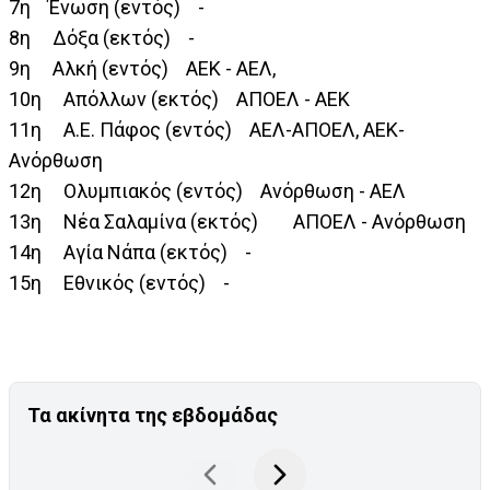
7η Ένωση (εντός) -
8η Δόξα (εκτός) -
9η Αλκή (εντός) ΑΕΚ - ΑΕΛ,
10η Απόλλων (εκτός) ΑΠΟΕΛ - ΑΕΚ
11η Α.Ε. Πάφος (εντός) ΑΕΛ-ΑΠΟΕΛ, ΑΕΚ-
Ανόρθωση
12η Ολυμπιακός (εντός) Ανόρθωση - ΑΕΛ
13η Νέα Σαλαμίνα (εκτός) ΑΠΟΕΛ - Ανόρθωση
14η Αγία Νάπα (εκτός) -
15η Εθνικός (εντός) -
Τα ακίνητα της εβδομάδας