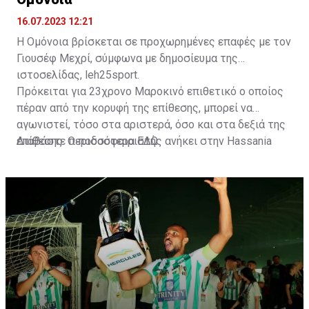
16.07.2023 12:21
Η Ομόνοια βρίσκεται σε προχωρημένες επαφές με τον
Γιουσέφ Μεχρί, σύμφωνα με δημοσίευμα της
ιστοσελίδας, leh25sport.
Πρόκειται για 23χρονο Μαροκινό επιθετικό ο οποίος
πέραν από την κορυφή της επίθεσης, μπορεί να
αγωνιστεί, τόσο στα αριστερά, όσο και στα δεξιά της
επίθεσης. Ο ποδοσφαιριστής ανήκει στην Hassania
Διαβάστε περισσότερα
ΕΔΩ
.
d'Agadir με την οποία διατηρεί συμβόλαιο μέχρι το
2026.