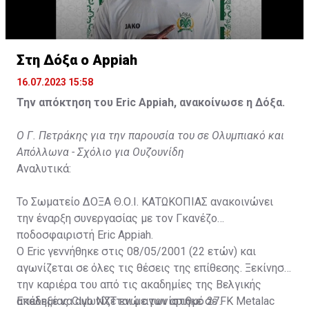
Στη Δόξα ο Appiah
16.07.2023 15:58
Την απόκτηση του Eric Appiah, ανακοίνωσε η Δόξα.
Ο Γ. Πετράκης για την παρουσία του σε Ολυμπιακό και
Απόλλωνα - Σχόλιο για Ουζουνίδη
Αναλυτικά:
Το Σωματείο ΔΟΞΑ Θ.Ο.Ι. ΚΑΤΩΚΟΠΙΑΣ ανακοινώνει
την έναρξη συνεργασίας με τον Γκανέζο
ποδοσφαιριστή Eric Appiah.
Ο Eric γεννήθηκε στις 08/05/2001 (22 ετών) και
αγωνίζεται σε όλες τις θέσεις της επίθεσης. Ξεκίνησε
την καριέρα του από τις ακαδημίες της Βελγικής
ακαδημίας Club NXT ενώ αγωνίστηκε σε FK Metalac
Επέλεξε να αγωνίζεται με τον αριθμό 27.