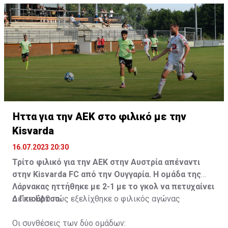
Ήττα για την ΑΕΚ στο φιλικό με την
Kisvarda
16.07.2023 20:30
Τρίτο φιλικό για την ΑΕΚ στην Αυστρία απέναντι
στην Kisvarda FC από την Ουγγαρία. Η ομάδα της
Λάρνακας ηττήθηκε με 2-1 με το γκολ να πετυχαίνει
ο Γκιούρτσο.
Δείτε
ΕΔΩ
πώς εξελίχθηκε ο φιλικός αγώνας
Οι συνθέσεις των δύο ομάδων: