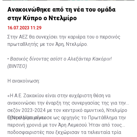
Ανακοινώθηκε από τη νέα του ομάδα
στην Κύπρο ο Ντελμίρο
16.07.2023 11:29
Στην ΑΕΖ θα συνεχίσει την καριέρα του ο περσινός
πρωταθλητής με τον Άρη, Ντελμίρο.
•
Βασικός δίνοντας ασίστ ο Αλεξάντερ Κακόριν!
(ΒΙΝΤΕΟ)
Η ανακοίνωση:
«Η Α.Ε. Ζακακίου είναι στην ευχάριστη θέση να
ανακοινώσει την έναρξη της συνεργασίας της για την
σεζόν 2023-2024 με τον κεντρικό αμυντικό, Ντελμίρο
Έβορα Νασιμέντο.
Ο Ντελμίρο σήκωσε ως αρχηγός το Πρωτάθλημα την
περσινή χρονιά με τον Άρη Λεμεσού. Ήταν από τους
ποδοσφαιριστές που ξεχώρισαν τα τελευταία τρία