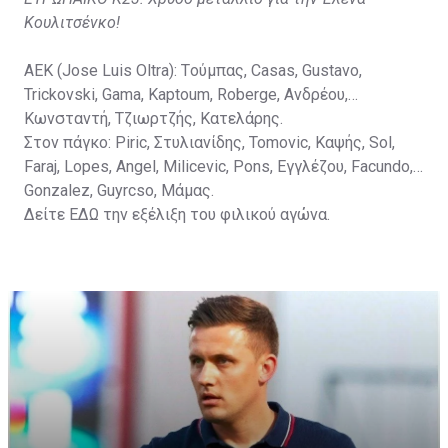
Κουλιτσένκο!
ΑΕΚ (Jose Luis Oltra): Tούμπας, Casas, Gustavo,
Trickovski, Gama, Κaptoum, Roberge, Aνδρέου,
Κωνσταντή, Τζιωρτζής, Κατελάρης.
Στον πάγκο: Piric, Στυλιανίδης, Tomovic, Καψής, Sol,
Faraj, Lopes, Angel, Milicevic, Pons, Εγγλέζου, Facundo,
Gonzalez, Guyrcso, Μάμας.
Δείτε
ΕΔΩ
την εξέλιξη του φιλικού αγώνα.