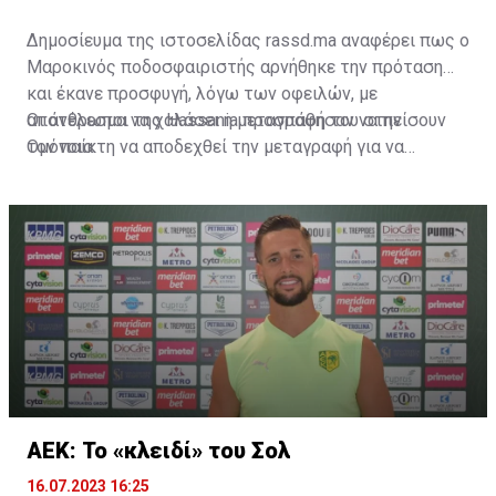
Δημοσίευμα της ιστοσελίδας rassd.ma αναφέρει πως ο
Μαροκινός ποδοσφαιριστής αρνήθηκε την πρόταση
και έκανε προσφυγή, λόγω των οφειλών, με
αποτέλεσμα να χαλάσει η μεταγραφή του στην
Οι άνθρωποι της Hassania προσπάθησαν να πείσουν
Ομόνοια.
τον παίκτη να αποδεχθεί την μεταγραφή για να
επωφεληθεί και ο ίδιος από το ποσό που θα κόστιζε η
μετακίνησή του, αλλά ο παίκτης αρνήθηκε και επέμεινε
να λύσει το συμβόλαιό του, ώστε να μετακομίσει
ελεύθερα σε οποιαδήποτε νέα ομάδα το τρέχον
καλοκαίρι.
ΑΕΚ: Το «κλειδί» του Σολ
16.07.2023 16:25