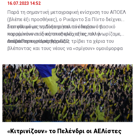
16.07.2023 14:52
Παρά τη σημαντική μεταγραφική ενίσχυση του ΑΠΟΕΛ
(βλέπε έξι προσθήκες), ο Ρικάρντο Σα Πίντο δείχνει
διατεθειμένος να διατηρήσει τον περσινό βασικό
Στο φιλικό με τη Δόξα οι παλιοί έδειξαν ότι
κορμό, κάνοντας κάποιες ελάχιστες, αλλά
παραμένουν οι ίδιες σταθερές αξίες που γνωρίζαμε,
απαραίτητες παρεμβάσεις.
ενώ ο Πορτογάλος τεχνικός τρίβει τα χέρια του
Διαβάστε περισσότερα
ΕΔΩ
.
βλέποντας και τους νέους να «σμίγουν» ομοιόμορφα
στο γήπεδο με το περσινό ρόστερ.
«Κιτρινίζουν» το Πελένδρι οι ΑΕΛίστες