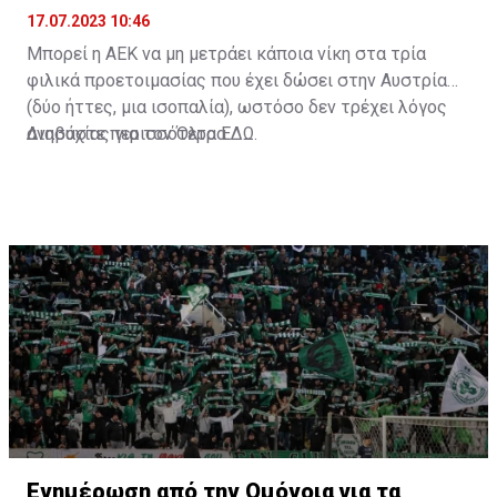
17.07.2023 10:46
Μπορεί η ΑΕΚ να μη μετράει κάποια νίκη στα τρία
φιλικά προετοιμασίας που έχει δώσει στην Αυστρία
(δύο ήττες, μια ισοπαλία), ωστόσο δεν τρέχει λόγος
ανησυχίας για τον Όλτρα.
Διαβάστε περισσότερα
ΕΔΩ
.
Ενημέρωση από την Ομόνοια για τα