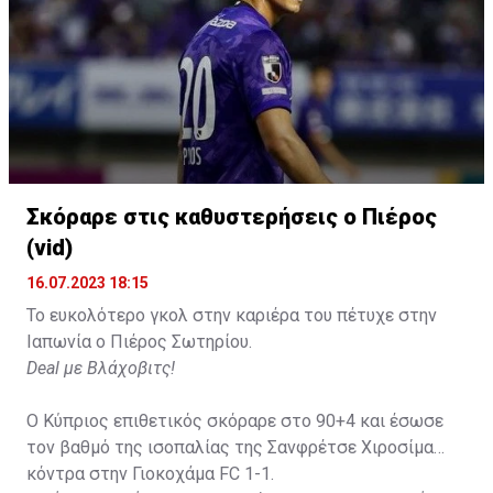
Σκόραρε στις καθυστερήσεις ο Πιέρος
(vid)
16.07.2023 18:15
Το ευκολότερο γκολ στην καριέρα του πέτυχε στην
Ιαπωνία ο Πιέρος Σωτηρίου.
Deal με Βλάχοβιτς!
Ο Κύπριος επιθετικός σκόραρε στο 90+4 και έσωσε
τον βαθμό της ισοπαλίας της Σανφρέτσε Χιροσίμα
κόντρα στην Γιοκοχάμα FC 1-1.