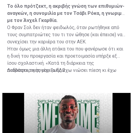
Το όλο πρότζεκτ, η ακριβής γνώση των επιθυμιών-
αναγκών, η συνομιλία με τον Τσάβι Ρόκα, η γνωριμία
με τον Άνχελ Γκαρθία.
Ο Φραν Σολ δεν ήταν φειδωλός, όταν ρωτήθηκε από
τους συμπατριώτες του τι τον ώθησε (και έπεισε) να
συνεχίσει την καριέρα του στην ΑΕΚ.
Ήταν όμως μια άλλη ατάκα του που φανέρωσε ότι και
η δική του προεργασία και προετοιμασία υπήρξε εξ
ίσου σχολαστική. «Κατά τη διάρκεια της
ποδοσφαιρικής μου ζωής έχω νιώσει πίεση κι έχω
Διαβάστε τη συνέχεια
ΕΔΩ
ανταποκριθεί. Πρέπει να κάνω το ίδιο, να σκοράρω
τέρματα που θα βοηθήσουν την ομάδα», δήλωσε ο
31χρονος άσος.