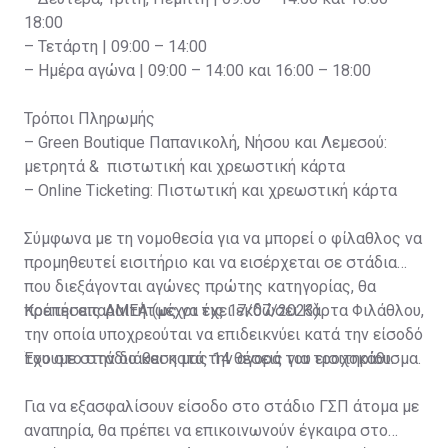
18:00
– Τετάρτη | 09:00 – 14:00
– Ημέρα αγώνα | 09:00 – 14:00 και 16:00 – 18:00
Τρόποι Πληρωμής
– Green Boutique Παπανικολή, Νήσου και Λεμεσού:
μετρητά & πιστωτική και χρεωστική κάρτα
– Online Ticketing: Πιστωτική και χρεωστική κάρτα
Σύμφωνα με τη νομοθεσία για να μπορεί ο φίλαθλος να
προμηθευτεί εισιτήριο και να εισέρχεται σε στάδια
που διεξάγονται αγώνες πρώτης κατηγορίας, θα
πρέπει απαραιτήτως να έχει εκδώσει Κάρτα Φιλάθλου,
Κρατήσεις ΑΜΕΑ (μέχρι τις 17/07/2023)
την οποία υποχρεούται να επιδεικνύει κατά την είσοδό
του στο στάδιο και κατά την αγορά του εισιτηρίου.
Έχουμε στην διάθεση μας 14 θέσεις για τροχοκάθισμα.
Για να εξασφαλίσουν είσοδο στο στάδιο ΓΣΠ άτομα με
αναπηρία, θα πρέπει να επικοινωνούν έγκαιρα στο