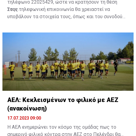
τηλέφωνο 22025429, ώστε να κρατήσουν τη θέση
τους.
Στην τηλεφωνική επικοινωνία θα χρειαστεί να
υποβάλουν τα στοιχεία τους, όπως και του συνοδού
τους. Τα στοιχεία που χρειάζονται είναι:
ονοματεπώνυμο, αριθμός πινακίδας αυτοκινήτου,
κάρτα ΑμεΑ και αριθμός κάρτας φιλάθλου του
συνοδού.»
ΑΕΛ: Κεκλεισμένων το φιλικό με ΑΕΖ
(ανακοίνωση)
17.07.2023 09:00
Η ΑΕΛ ενημερώνει τον κόσμο της ομάδας πως το
σημερινό φιλικό κόντρα στην ΑΕΖ στο Πελένδρι θα