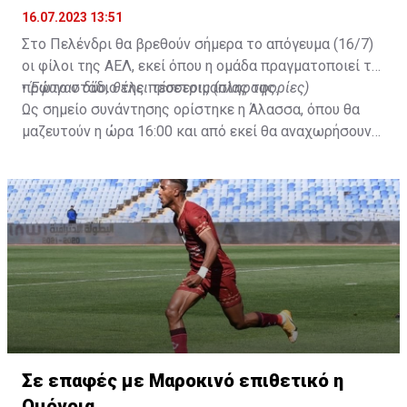
16.07.2023 13:51
Στο Πελένδρι θα βρεθούν σήμερα το απόγευμα (16/7)
οι φίλοι της ΑΕΛ, εκεί όπου η ομάδα πραγματοποιεί το
πρώτο στάδιο της προετοιμασίας της.
•
Έφυγαν δύο, θέλει τέσσερις (πληροφορίες)
Ως σημείο συνάντησης ορίστηκε η Άλασσα, όπου θα
μαζευτούν η ώρα 16:00 και από εκεί θα αναχωρήσουν
με προορισμό το κοινοτικό γήπεδο Πελενδρίου, για να
δώοσυν το παρών τους στην απογευματινή προπόνηση
της ομάδας.
Σε επαφές με Μαροκινό επιθετικό η
Ομόνοια