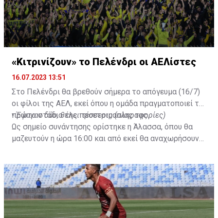
«Κιτρινίζουν» το Πελένδρι οι ΑΕΛίστες
16.07.2023 13:51
Στο Πελένδρι θα βρεθούν σήμερα το απόγευμα (16/7)
οι φίλοι της ΑΕΛ, εκεί όπου η ομάδα πραγματοποιεί το
πρώτο στάδιο της προετοιμασίας της.
•
Έφυγαν δύο, θέλει τέσσερις (πληροφορίες)
Ως σημείο συνάντησης ορίστηκε η Άλασσα, όπου θα
μαζευτούν η ώρα 16:00 και από εκεί θα αναχωρήσουν
με προορισμό το κοινοτικό γήπεδο Πελενδρίου, για να
δώοσυν το παρών τους στην απογευματινή προπόνηση
της ομάδας.