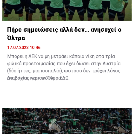
Πήρε σημειώσεις αλλά δεν… ανησυχεί ο
Όλτρα
17.07.2023 10:46
Μπορεί η ΑΕΚ να μη μετράει κάποια νίκη στα τρία
φιλικά προετοιμασίας που έχει δώσει στην Αυστρία
(δύο ήττες, μια ισοπαλία), ωστόσο δεν τρέχει λόγος
ανησυχίας για τον Όλτρα.
Διαβάστε περισσότερα
ΕΔΩ
.