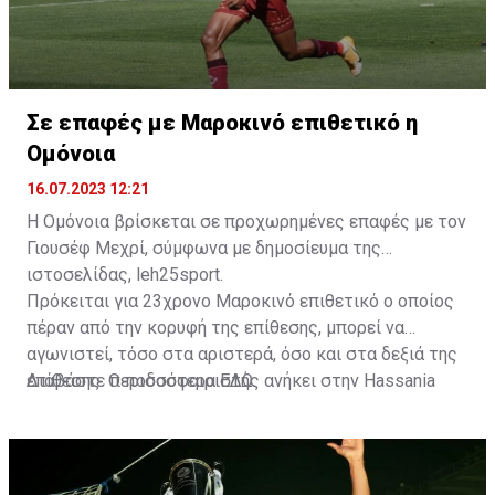
Σε επαφές με Μαροκινό επιθετικό η
Ομόνοια
16.07.2023 12:21
Η Ομόνοια βρίσκεται σε προχωρημένες επαφές με τον
Γιουσέφ Μεχρί, σύμφωνα με δημοσίευμα της
ιστοσελίδας, leh25sport.
Πρόκειται για 23χρονο Μαροκινό επιθετικό ο οποίος
πέραν από την κορυφή της επίθεσης, μπορεί να
αγωνιστεί, τόσο στα αριστερά, όσο και στα δεξιά της
επίθεσης. Ο ποδοσφαιριστής ανήκει στην Hassania
Διαβάστε περισσότερα
ΕΔΩ
.
d'Agadir με την οποία διατηρεί συμβόλαιο μέχρι το
2026.