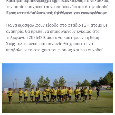
πρέπει απαραιτήτως να έχει εκδώσει Κάρτα Φιλάθλου,
Κρατήσεις ΑΜΕΑ (μέχρι τις 17/07/2023)
την οποία υποχρεούται να επιδεικνύει κατά την είσοδό
του στο στάδιο και κατά την αγορά του εισιτηρίου.
Έχουμε στην διάθεση μας 14 θέσεις για τροχοκάθισμα.
Για να εξασφαλίσουν είσοδο στο στάδιο ΓΣΠ άτομα με
αναπηρία, θα πρέπει να επικοινωνούν έγκαιρα στο
τηλέφωνο 22025429, ώστε να κρατήσουν τη θέση
τους.
Στην τηλεφωνική επικοινωνία θα χρειαστεί να
υποβάλουν τα στοιχεία τους, όπως και του συνοδού
τους. Τα στοιχεία που χρειάζονται είναι:
ονοματεπώνυμο, αριθμός πινακίδας αυτοκινήτου,
κάρτα ΑμεΑ και αριθμός κάρτας φιλάθλου του
συνοδού.»