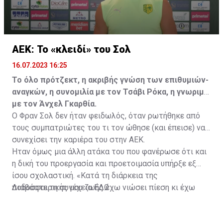
ΑΕΚ: Το «κλειδί» του Σολ
16.07.2023 16:25
Το όλο πρότζεκτ, η ακριβής γνώση των επιθυμιών-
αναγκών, η συνομιλία με τον Τσάβι Ρόκα, η γνωριμία
με τον Άνχελ Γκαρθία.
Ο Φραν Σολ δεν ήταν φειδωλός, όταν ρωτήθηκε από
τους συμπατριώτες του τι τον ώθησε (και έπεισε) να
συνεχίσει την καριέρα του στην ΑΕΚ.
Ήταν όμως μια άλλη ατάκα του που φανέρωσε ότι και
η δική του προεργασία και προετοιμασία υπήρξε εξ
ίσου σχολαστική. «Κατά τη διάρκεια της
ποδοσφαιρικής μου ζωής έχω νιώσει πίεση κι έχω
Διαβάστε τη συνέχεια
ΕΔΩ
ανταποκριθεί. Πρέπει να κάνω το ίδιο, να σκοράρω
τέρματα που θα βοηθήσουν την ομάδα», δήλωσε ο