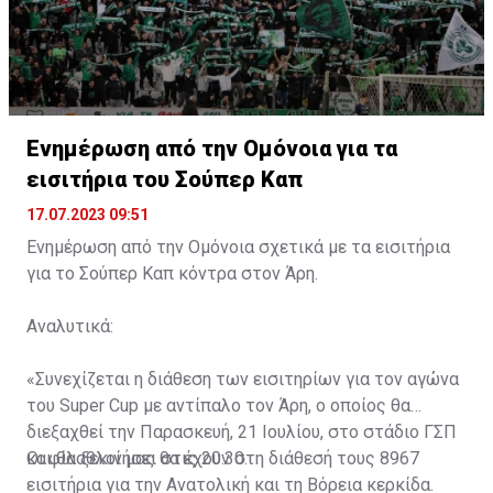
Ενημέρωση από την Ομόνοια για τα
εισιτήρια του Σούπερ Καπ
17.07.2023 09:51
Ενημέρωση από την Ομόνοια σχετικά με τα εισιτήρια
για το Σούπερ Καπ κόντρα στον Άρη.
Αναλυτικά:
«Συνεχίζεται η διάθεση των εισιτηρίων για τον αγώνα
του Super Cup με αντίπαλο τον Άρη, ο οποίος θα
διεξαχθεί την Παρασκευή, 21 Ιουλίου, στο στάδιο ΓΣΠ
και θα ξεκινήσει στις 20:30.
Οι φίλαθλοί μας θα έχουν στη διάθεσή τους 8967
εισιτήρια για την Ανατολική και τη Βόρεια κερκίδα.