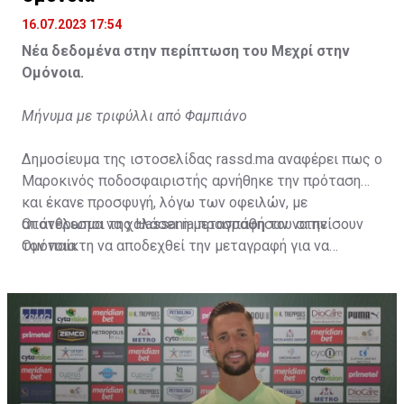
16.07.2023 17:54
Νέα δεδομένα στην περίπτωση του Μεχρί στην
Ομόνοια.
Μήνυμα με τριφύλλι από Φαμπιάνο
Δημοσίευμα της ιστοσελίδας rassd.ma αναφέρει πως ο
Μαροκινός ποδοσφαιριστής αρνήθηκε την πρόταση
και έκανε προσφυγή, λόγω των οφειλών, με
αποτέλεσμα να χαλάσει η μεταγραφή του στην
Οι άνθρωποι της Hassania προσπάθησαν να πείσουν
Ομόνοια.
τον παίκτη να αποδεχθεί την μεταγραφή για να
επωφεληθεί και ο ίδιος από το ποσό που θα κόστιζε η
μετακίνησή του, αλλά ο παίκτης αρνήθηκε και επέμεινε
να λύσει το συμβόλαιό του, ώστε να μετακομίσει
ελεύθερα σε οποιαδήποτε νέα ομάδα το τρέχον
καλοκαίρι.