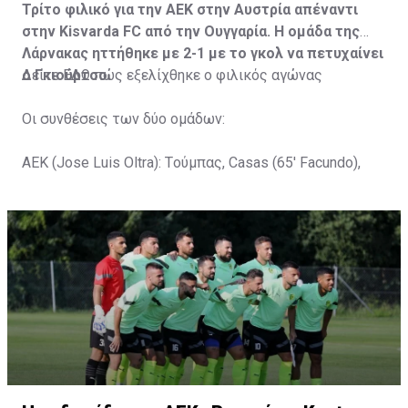
Τρίτο φιλικό για την ΑΕΚ στην Αυστρία απέναντι
στην Kisvarda FC από την Ουγγαρία. Η ομάδα της
Λάρνακας ηττήθηκε με 2-1 με το γκολ να πετυχαίνει
ο Γκιούρτσο.
Δείτε
ΕΔΩ
πώς εξελίχθηκε ο φιλικός αγώνας
Οι συνθέσεις των δύο ομάδων:
ΑΕΚ (Jose Luis Oltra): Tούμπας, Casas (65' Facundo),
Gustavo (65' Pons), Trickovski (65' Lopes), Gama (65'
Gyurcso), Κaptoum (46' Καψής (65' Mάμας), Roberge (65'
Tomovic), Aνδρέου (65' Angel) , Κωνσταντή (65' Sol),
Τζιωρτζής (65' Faraj), Κατελάρης (65' Milicevic).
Στον πάγκο: Piric, Στυλιανίδης, Tomovic, Καψής, Sol,
Faraj, Lopes, Angel, Milicevic, Pons, Εγγλέζου, Facundo,
Gonzalez, Guyrcso, Μάμας.
Κisvarda FC (Milos Kruscic): Kovacs, Navratil, Raul, Szor,
Lippai, Alic, Kormendi, Makowski, Czekus, Ilievski,