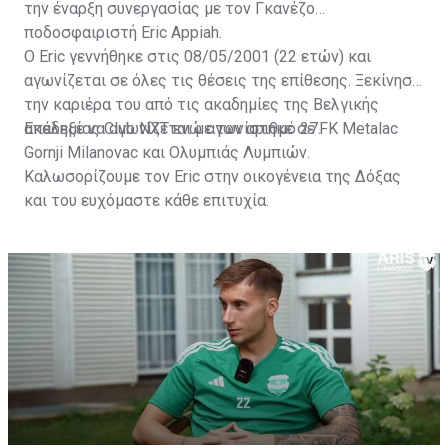
την έναρξη συνεργασίας με τον Γκανέζο
ποδοσφαιριστή Eric Appiah.
Ο Eric γεννήθηκε στις 08/05/2001 (22 ετών) και
αγωνίζεται σε όλες τις θέσεις της επίθεσης. Ξεκίνησε
την καριέρα του από τις ακαδημίες της Βελγικής
ακαδημίας Club NXT ενώ αγωνίστηκε σε FK Metalac
Επέλεξε να αγωνίζεται με τον αριθμό 27.
Gornji Milanovac και Ολυμπιάς Λυμπιών.
Καλωσορίζουμε τον Eric στην οικογένεια της Δόξας
και του ευχόμαστε κάθε επιτυχία.