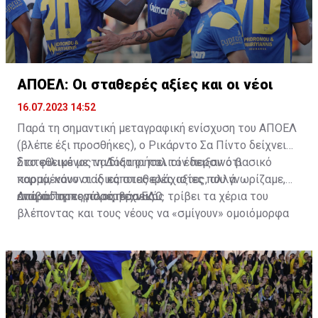
ΑΠΟΕΛ: Οι σταθερές αξίες και οι νέοι
16.07.2023 14:52
Παρά τη σημαντική μεταγραφική ενίσχυση του ΑΠΟΕΛ
(βλέπε έξι προσθήκες), ο Ρικάρντο Σα Πίντο δείχνει
διατεθειμένος να διατηρήσει τον περσινό βασικό
Στο φιλικό με τη Δόξα οι παλιοί έδειξαν ότι
κορμό, κάνοντας κάποιες ελάχιστες, αλλά
παραμένουν οι ίδιες σταθερές αξίες που γνωρίζαμε,
απαραίτητες παρεμβάσεις.
ενώ ο Πορτογάλος τεχνικός τρίβει τα χέρια του
Διαβάστε περισσότερα
ΕΔΩ
.
βλέποντας και τους νέους να «σμίγουν» ομοιόμορφα
στο γήπεδο με το περσινό ρόστερ.