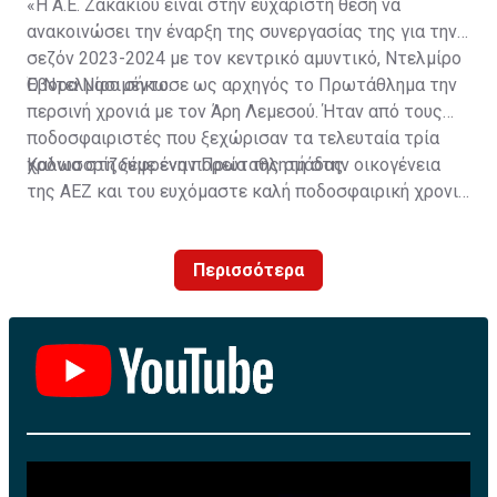
«Η Α.Ε. Ζακακίου είναι στην ευχάριστη θέση να
ανακοινώσει την έναρξη της συνεργασίας της για την
σεζόν 2023-2024 με τον κεντρικό αμυντικό, Ντελμίρο
Έβορα Νασιμέντο.
Ο Ντελμίρο σήκωσε ως αρχηγός το Πρωτάθλημα την
περσινή χρονιά με τον Άρη Λεμεσού. Ήταν από τους
ποδοσφαιριστές που ξεχώρισαν τα τελευταία τρία
χρόνια στη ξέφρενη πορεία της ομάδας.
Καλωσορίζουμε έναν Πρωταθλητή στην οικογένεια
της ΑΕΖ και του ευχόμαστε καλή ποδοσφαιρική χρονιά
με τα χρώματα της ομάδας μας!»
Περισσότερα