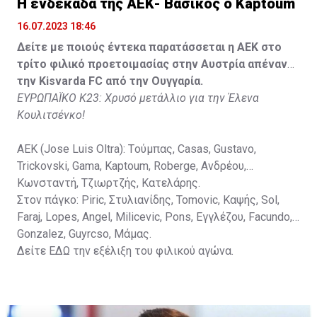
H ενδεκάδα της ΑΕΚ- Βασικός ο Kaptoum
Spasic.
16.07.2023 18:46
Στον πάγκο: Petkovic, Cipetic, Kovasic, Jovicic, Szeles,
Δείτε με ποιούς έντεκα παρατάσσεται η ΑΕΚ στο
Vida, Otvos, Lucas, Camas, Mesanovic.
τρίτο φιλικό προετοιμασίας στην Αυστρία απέναντι
την Kisvarda FC από την Ουγγαρία.
ΕΥΡΩΠΑΪΚΟ Κ23: Χρυσό μετάλλιο για την Έλενα
Κουλιτσένκο!
ΑΕΚ (Jose Luis Oltra): Tούμπας, Casas, Gustavo,
Trickovski, Gama, Κaptoum, Roberge, Aνδρέου,
Κωνσταντή, Τζιωρτζής, Κατελάρης.
Στον πάγκο: Piric, Στυλιανίδης, Tomovic, Καψής, Sol,
Faraj, Lopes, Angel, Milicevic, Pons, Εγγλέζου, Facundo,
Gonzalez, Guyrcso, Μάμας.
Δείτε
ΕΔΩ
την εξέλιξη του φιλικού αγώνα.