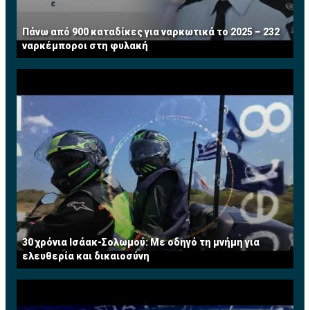
Πάνω από 900 καταδίκες για ναρκωτικά το 2025 – 232
ναρκέμποροι στη φυλακή
30 χρόνια Ισάακ-Σολωμού: Με οδηγό τη μνήμη για
ελευθερία και δικαιοσύνη