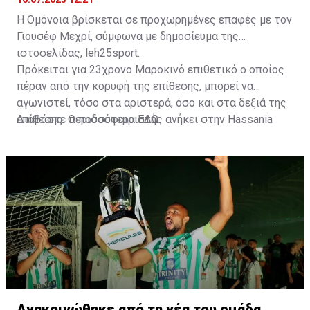
Η Ομόνοια βρίσκεται σε προχωρημένες επαφές με τον
Γιουσέφ Μεχρί, σύμφωνα με δημοσίευμα της
ιστοσελίδας, leh25sport.
Πρόκειται για 23χρονο Μαροκινό επιθετικό ο οποίος
πέραν από την κορυφή της επίθεσης, μπορεί να
αγωνιστεί, τόσο στα αριστερά, όσο και στα δεξιά της
επίθεσης. Ο ποδοσφαιριστής ανήκει στην Hassania
Διαβάστε περισσότερα
ΕΔΩ
.
d'Agadir με την οποία διατηρεί συμβόλαιο μέχρι το
2026.
Ανακοινώθηκε από τη νέα του ομάδα