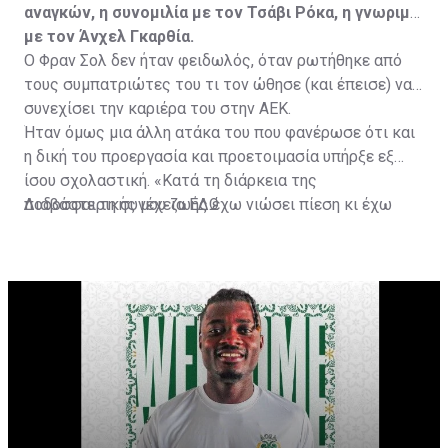
αναγκών, η συνομιλία με τον Τσάβι Ρόκα, η γνωριμία
με τον Άνχελ Γκαρθία.
Ο Φραν Σολ δεν ήταν φειδωλός, όταν ρωτήθηκε από
τους συμπατριώτες του τι τον ώθησε (και έπεισε) να
συνεχίσει την καριέρα του στην ΑΕΚ.
Ήταν όμως μια άλλη ατάκα του που φανέρωσε ότι και
η δική του προεργασία και προετοιμασία υπήρξε εξ
ίσου σχολαστική. «Κατά τη διάρκεια της
ποδοσφαιρικής μου ζωής έχω νιώσει πίεση κι έχω
Διαβάστε τη συνέχεια
ΕΔΩ
ανταποκριθεί. Πρέπει να κάνω το ίδιο, να σκοράρω
τέρματα που θα βοηθήσουν την ομάδα», δήλωσε ο
31χρονος άσος.