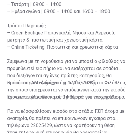
– Τετάρτη | 09:00 – 14:00
– Ημέρα αγώνα | 09:00 – 14:00 και 16:00 – 18:00
Τρόποι Πληρωμής
– Green Boutique Παπανικολή, Νήσου και Λεμεσού:
μετρητά & πιστωτική και χρεωστική κάρτα
– Online Ticketing: Πιστωτική και χρεωστική κάρτα
Σύμφωνα με τη νομοθεσία για να μπορεί ο φίλαθλος να
προμηθευτεί εισιτήριο και να εισέρχεται σε στάδια
που διεξάγονται αγώνες πρώτης κατηγορίας, θα
πρέπει απαραιτήτως να έχει εκδώσει Κάρτα Φιλάθλου,
Κρατήσεις ΑΜΕΑ (μέχρι τις 17/07/2023)
την οποία υποχρεούται να επιδεικνύει κατά την είσοδό
του στο στάδιο και κατά την αγορά του εισιτηρίου.
Έχουμε στην διάθεση μας 14 θέσεις για τροχοκάθισμα.
Για να εξασφαλίσουν είσοδο στο στάδιο ΓΣΠ άτομα με
αναπηρία, θα πρέπει να επικοινωνούν έγκαιρα στο
τηλέφωνο 22025429, ώστε να κρατήσουν τη θέση
τους.
Στην τηλεφωνική επικοινωνία θα χρειαστεί να