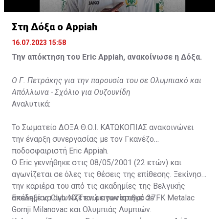
Στη Δόξα ο Appiah
16.07.2023 15:58
Την απόκτηση του Eric Appiah, ανακοίνωσε η Δόξα.
Ο Γ. Πετράκης για την παρουσία του σε Ολυμπιακό και
Απόλλωνα - Σχόλιο για Ουζουνίδη
Αναλυτικά:
Το Σωματείο ΔΟΞΑ Θ.Ο.Ι. ΚΑΤΩΚΟΠΙΑΣ ανακοινώνει
την έναρξη συνεργασίας με τον Γκανέζο
ποδοσφαιριστή Eric Appiah.
Ο Eric γεννήθηκε στις 08/05/2001 (22 ετών) και
αγωνίζεται σε όλες τις θέσεις της επίθεσης. Ξεκίνησε
την καριέρα του από τις ακαδημίες της Βελγικής
ακαδημίας Club NXT ενώ αγωνίστηκε σε FK Metalac
Επέλεξε να αγωνίζεται με τον αριθμό 27.
Gornji Milanovac και Ολυμπιάς Λυμπιών.