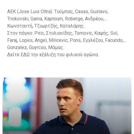
ΑΕΚ (Jose Luis Oltra): Tούμπας, Casas, Gustavo,
Trickovski, Gama, Κaptoum, Roberge, Aνδρέου,
Κωνσταντή, Τζιωρτζής, Κατελάρης.
Στον πάγκο: Piric, Στυλιανίδης, Tomovic, Καψής, Sol,
Faraj, Lopes, Angel, Milicevic, Pons, Εγγλέζου, Facundo,
Gonzalez, Guyrcso, Μάμας.
Δείτε
ΕΔΩ
την εξέλιξη του φιλικού αγώνα.