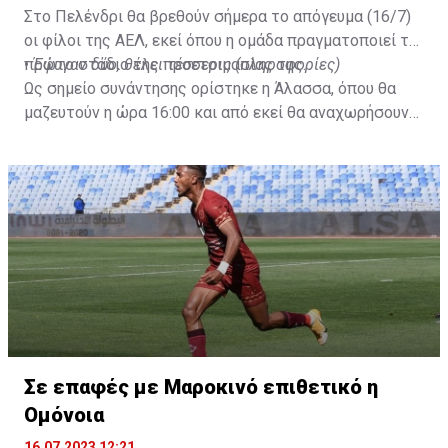
Στο Πελένδρι θα βρεθούν σήμερα το απόγευμα (16/7)
οι φίλοι της ΑΕΛ, εκεί όπου η ομάδα πραγματοποιεί το
πρώτο στάδιο της προετοιμασίας της.
•
Έφυγαν δύο, θέλει τέσσερις (πληροφορίες)
Ως σημείο συνάντησης ορίστηκε η Άλασσα, όπου θα
μαζευτούν η ώρα 16:00 και από εκεί θα αναχωρήσουν
με προορισμό το κοινοτικό γήπεδο Πελενδρίου, για να
δώοσυν το παρών τους στην απογευματινή προπόνηση
της ομάδας.
Σε επαφές με Μαροκινό επιθετικό η
Ομόνοια
16.07.2023 12:21