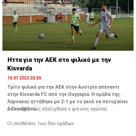
Ήττα για την ΑΕΚ στο φιλικό με την
Kisvarda
16.07.2023 20:30
Τρίτο φιλικό για την ΑΕΚ στην Αυστρία απέναντι
στην Kisvarda FC από την Ουγγαρία. Η ομάδα της
Λάρνακας ηττήθηκε με 2-1 με το γκολ να πετυχαίνει
ο Γκιούρτσο.
Δείτε
ΕΔΩ
πώς εξελίχθηκε ο φιλικός αγώνας
Οι συνθέσεις των δύο ομάδων: