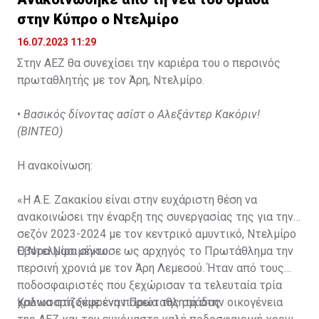
στην Κύπρο ο Ντελμίρο
16.07.2023 11:29
Στην ΑΕΖ θα συνεχίσει την καριέρα του ο περσινός
πρωταθλητής με τον Άρη, Ντελμίρο.
•
Βασικός δίνοντας ασίστ ο Αλεξάντερ Κακόριν!
(ΒΙΝΤΕΟ)
Η ανακοίνωση:
«Η Α.Ε. Ζακακίου είναι στην ευχάριστη θέση να
ανακοινώσει την έναρξη της συνεργασίας της για την
σεζόν 2023-2024 με τον κεντρικό αμυντικό, Ντελμίρο
Έβορα Νασιμέντο.
Ο Ντελμίρο σήκωσε ως αρχηγός το Πρωτάθλημα την
περσινή χρονιά με τον Άρη Λεμεσού. Ήταν από τους
ποδοσφαιριστές που ξεχώρισαν τα τελευταία τρία
χρόνια στη ξέφρενη πορεία της ομάδας.
Καλωσορίζουμε έναν Πρωταθλητή στην οικογένεια