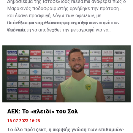
Δημοσίευμα της ιστοσελίδας rassd.ma αναφέρει πως ο
Μαροκινός ποδοσφαιριστής αρνήθηκε την πρόταση
και έκανε προσφυγή, λόγω των οφειλών, με
αποτέλεσμα να χαλάσει η μεταγραφή του στην
Οι άνθρωποι της Hassania προσπάθησαν να πείσουν
Ομόνοια.
τον παίκτη να αποδεχθεί την μεταγραφή για να
επωφεληθεί και ο ίδιος από το ποσό που θα κόστιζε η
μετακίνησή του, αλλά ο παίκτης αρνήθηκε και επέμεινε
να λύσει το συμβόλαιό του, ώστε να μετακομίσει
ελεύθερα σε οποιαδήποτε νέα ομάδα το τρέχον
καλοκαίρι.
ΑΕΚ: Το «κλειδί» του Σολ
16.07.2023 16:25
Το όλο πρότζεκτ, η ακριβής γνώση των επιθυμιών-