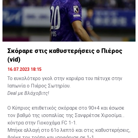
Σκόραρε στις καθυστερήσεις ο Πιέρος
(vid)
16.07.2023 18:15
Το ευκολότερο γκολ στην καριέρα του πέτυχε στην
Ιαπωνία ο Πιέρος Σωτηρίου.
Deal με Βλάχοβιτς!
Ο Κύπριος επιθετικός σκόραρε στο 90+4 και έσωσε
τον βαθμό της ισοπαλίας της Σανφρέτσε Χιροσίμα
κόντρα στην Γιοκοχάμα FC 1-1.
Μπήκε αλλαγή στο 61ο λεπτό και στις καθυστερήσεις,
βρήκε τον τρόπο και ισοφάρισε σε 1-1.