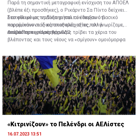
Παρά τη σημαντική μεταγραφική ενίσχυση του ΑΠΟΕΛ
(βλέπε έξι προσθήκες), ο Ρικάρντο Σα Πίντο δείχνει
διατεθειμένος να διατηρήσει τον περσινό βασικό
Στο φιλικό με τη Δόξα οι παλιοί έδειξαν ότι
κορμό, κάνοντας κάποιες ελάχιστες, αλλά
παραμένουν οι ίδιες σταθερές αξίες που γνωρίζαμε,
απαραίτητες παρεμβάσεις.
ενώ ο Πορτογάλος τεχνικός τρίβει τα χέρια του
Διαβάστε περισσότερα
ΕΔΩ
.
βλέποντας και τους νέους να «σμίγουν» ομοιόμορφα
στο γήπεδο με το περσινό ρόστερ.
«Κιτρινίζουν» το Πελένδρι οι ΑΕΛίστες
16.07.2023 13:51