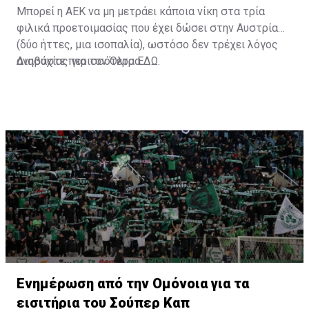
Μπορεί η ΑΕΚ να μη μετράει κάποια νίκη στα τρία
φιλικά προετοιμασίας που έχει δώσει στην Αυστρία
(δύο ήττες, μια ισοπαλία), ωστόσο δεν τρέχει λόγος
ανησυχίας για τον Όλτρα.
Διαβάστε περισσότερα
ΕΔΩ
.
Ενημέρωση από την Ομόνοια για τα
εισιτήρια του Σούπερ Καπ