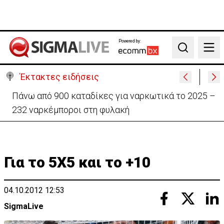
Powered by:
Search
Έκτακτες ειδήσεις
Θέλει να ξαναζωντανέψει την «Corner» o
Προύντζος - «Πληγώνει τις αναμνήσεις»
Για το 5Χ5 και το +10
04.10.2012 12:53
SigmaLive