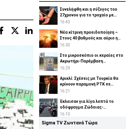
Συνελήφθη και η σύζυγος του
27χρονου για το τροχαίο με
σκούτερ
16:43
Νέα κίτρινη προειδοποίηση –
Στους 40 βαθμούς και αύριο η
θερμοκρασία
16:30
Στο μικροσκόπιο οι κεραίες στο
Ακρωτήρι-Παρέμβαση
περιβαλλοντικών οργανώσεων
16:29
Αρικλί: Σχέσεις με Τουρκία θα
κρίνουν παραμονή ΡΤΚ σε
ενδεχόμενη «κυβέρνηση»
16:21
Έκλεισαν για λίγα λεπτά το
οδόφραγμα Ζώδειας-
Αστρομερίτη οι μοτοσικλετιστές
16:10
Sigma TV Ζωντανά Τώρα
Η κυπριακή μπίρα σε αριθμούς-