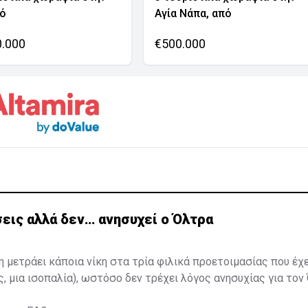
νό
Αγία Νάπα, από
0.000
€500.000
εις αλλά δεν… ανησυχεί ο Όλτρα
η μετράει κάποια νίκη στα τρία φιλικά προετοιμασίας που έχ
ς, μια ισοπαλία), ωστόσο δεν τρέχει λόγος ανησυχίας για τον