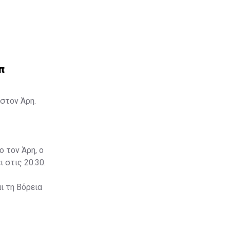
π
στον Άρη.
ο τον Άρη, ο
 στις 20:30.
ι τη Βόρεια