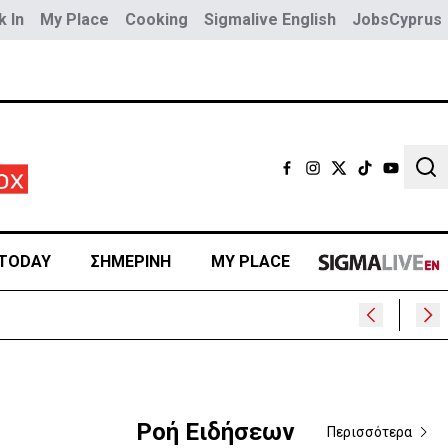
 In
My Place
Cooking
Sigmalive English
JobsCyprus
Sear
TODAY
ΣΗΜΕΡΙΝΗ
MY PLACE
Ροή Ειδήσεων
Περισσότερα