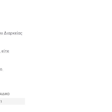
ου Διαρκείας
 είτε
ο.