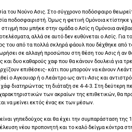
ουσία του Νούνο Ασις. Στο σύγχρονο ποδόσφαιρο θεωρε
υσία ποδοσφαιριστή. Όμως η φετινή Ομόνοια κτίστηκε 
ν στιγμή που μπήκε στην ομάδα ο Ασίς η Ομόνοια ανέβ
ποτελέσματα, αλλά σε αυτό δεν ευθύνεται ο Ασίς. Για τ
ος του από τα πολλά σκληρά φάουλ που δέχθηκε από τ
οχωρήσει σε αλλαγή προσώπου στη θέση του Ασις ή αν 
 και δυο καθαρούς χαφ που θα κάνουν δουλειά για τρε
χίζουν επιθέσεις- κάτι που μπορούν να κάνουν Λεάντ
θεί ο Αγκουιαρ ή ο Λεάντρο ως αντι-Ασις και αντιστρ
 χάφ διατηρώντας τη διάταξη σε 4-4-3. Στη δεύτερη 
χαρακτηριστικών των ακραίων της επιθετικών, θα πρ
αι να μείνει εκτός ένας εκ των μέσων.
α είναι γηπεδούχος και θα έχει την συμπαράσταση της 
Η έλευση νέου προπονητή και το καλό δείγμα κόντρα στ