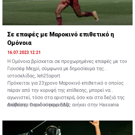
Σε επαφές με Μαροκινό επιθετικό η
Ομόνοια
16.07.2023 12:21
Η Ομόνοια βρίσκεται σε προχωρημένες επαφές με τον
Γιουσέφ Μεχρί, σύμφωνα με δημοσίευμα της
ιστοσελίδας, leh25sport.
Πρόκειται για 23χρονο Μαροκινό επιθετικό ο οποίος
πέραν από την κορυφή της επίθεσης, μπορεί να
αγωνιστεί, τόσο στα αριστερά, όσο και στα δεξιά της
επίθεσης. Ο ποδοσφαιριστής ανήκει στην Hassania
Διαβάστε περισσότερα
ΕΔΩ
.
d'Agadir με την οποία διατηρεί συμβόλαιο μέχρι το
2026.