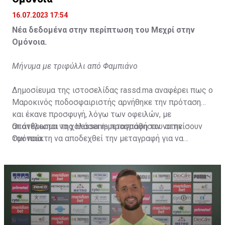
16.07.2023 17:54
Νέα δεδομένα στην περίπτωση του Μεχρί στην
Ομόνοια.
Μήνυμα με τριφύλλι από Φαμπιάνο
Δημοσίευμα της ιστοσελίδας rassd.ma αναφέρει πως ο
Μαροκινός ποδοσφαιριστής αρνήθηκε την πρόταση
και έκανε προσφυγή, λόγω των οφειλών, με
αποτέλεσμα να χαλάσει η μεταγραφή του στην
Οι άνθρωποι της Hassania προσπάθησαν να πείσουν
Ομόνοια.
τον παίκτη να αποδεχθεί την μεταγραφή για να
επωφεληθεί και ο ίδιος από το ποσό που θα κόστιζε η
μετακίνησή του, αλλά ο παίκτης αρνήθηκε και επέμεινε
να λύσει το συμβόλαιό του, ώστε να μετακομίσει
ελεύθερα σε οποιαδήποτε νέα ομάδα το τρέχον
καλοκαίρι.