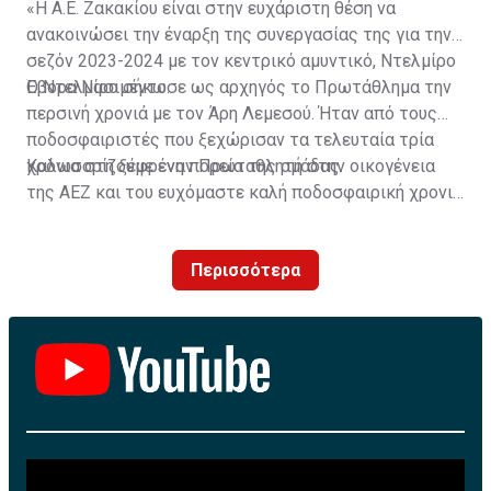
«Η Α.Ε. Ζακακίου είναι στην ευχάριστη θέση να
ανακοινώσει την έναρξη της συνεργασίας της για την
σεζόν 2023-2024 με τον κεντρικό αμυντικό, Ντελμίρο
Έβορα Νασιμέντο.
Ο Ντελμίρο σήκωσε ως αρχηγός το Πρωτάθλημα την
περσινή χρονιά με τον Άρη Λεμεσού. Ήταν από τους
ποδοσφαιριστές που ξεχώρισαν τα τελευταία τρία
χρόνια στη ξέφρενη πορεία της ομάδας.
Καλωσορίζουμε έναν Πρωταθλητή στην οικογένεια
της ΑΕΖ και του ευχόμαστε καλή ποδοσφαιρική χρονιά
με τα χρώματα της ομάδας μας!»
Περισσότερα