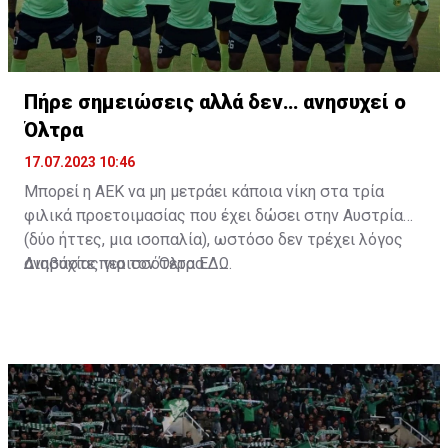
Πήρε σημειώσεις αλλά δεν… ανησυχεί ο
Όλτρα
17.07.2023 10:46
Μπορεί η ΑΕΚ να μη μετράει κάποια νίκη στα τρία
φιλικά προετοιμασίας που έχει δώσει στην Αυστρία
(δύο ήττες, μια ισοπαλία), ωστόσο δεν τρέχει λόγος
ανησυχίας για τον Όλτρα.
Διαβάστε περισσότερα
ΕΔΩ
.