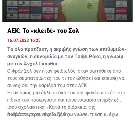
ΑΕΚ: Το «κλειδί» του Σολ
16.07.2023 16:25
Το όλο πρότζεκτ, η ακριβής γνώση των επιθυμιών-
αναγκών, η συνομιλία με τον Τσάβι Ρόκα, η γνωριμία
με τον Άνχελ Γκαρθία.
Ο Φραν Σολ δεν ήταν φειδωλός, όταν ρωτήθηκε από
τους συμπατριώτες του τι τον ώθησε (και έπεισε) να
συνεχίσει την καριέρα του στην ΑΕΚ.
Ήταν όμως μια άλλη ατάκα του που φανέρωσε ότι και
η δική του προεργασία και προετοιμασία υπήρξε εξ
ίσου σχολαστική. «Κατά τη διάρκεια της
ποδοσφαιρικής μου ζωής έχω νιώσει πίεση κι έχω
Διαβάστε τη συνέχεια
ΕΔΩ
ανταποκριθεί. Πρέπει να κάνω το ίδιο, να σκοράρω
τέρματα που θα βοηθήσουν την ομάδα», δήλωσε ο