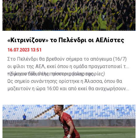
«Κιτρινίζουν» το Πελένδρι οι ΑΕΛίστες
16.07.2023 13:51
Στο Πελένδρι θα βρεθούν σήμερα το απόγευμα (16/7)
οι φίλοι της ΑΕΛ, εκεί όπου η ομάδα πραγματοποιεί το
πρώτο στάδιο της προετοιμασίας της.
•
Έφυγαν δύο, θέλει τέσσερις (πληροφορίες)
Ως σημείο συνάντησης ορίστηκε η Άλασσα, όπου θα
μαζευτούν η ώρα 16:00 και από εκεί θα αναχωρήσουν
με προορισμό το κοινοτικό γήπεδο Πελενδρίου, για να
δώοσυν το παρών τους στην απογευματινή προπόνηση
της ομάδας.