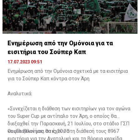
Ενημέρωση από την Ομόνοια για τα
εισιτήρια του Σούπερ Καπ
17.07.2023 09:51
Ενημέρωση από την Ομόνοια σχετικά με τα εισιτήρια
για το Σούπερ Καπ κόντρα στον Άρη.
Αναλυτικά:
«Συνεχίζεται η διάθεση των εισιτηρίων για τον αγώνα
του Super Cup με αντίπαλο τον Άρη, ο οποίος θα
διεξαχθεί την Παρασκευή, 21 Ιουλίου, στο στάδιο ΓΣΠ
και θα ξεκινήσει στις 20:30.
Οι φίλαθλοί μας θα έχουν στη διάθεσή τους 8967
εισιτήρια για την Ανατολική και τη Βόρεια κερκίδα.