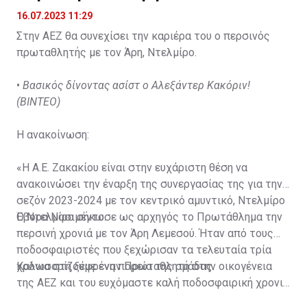
16.07.2023 11:29
Στην ΑΕΖ θα συνεχίσει την καριέρα του ο περσινός
πρωταθλητής με τον Άρη, Ντελμίρο.
•
Βασικός δίνοντας ασίστ ο Αλεξάντερ Κακόριν!
(ΒΙΝΤΕΟ)
Η ανακοίνωση:
«Η Α.Ε. Ζακακίου είναι στην ευχάριστη θέση να
ανακοινώσει την έναρξη της συνεργασίας της για την
σεζόν 2023-2024 με τον κεντρικό αμυντικό, Ντελμίρο
Έβορα Νασιμέντο.
Ο Ντελμίρο σήκωσε ως αρχηγός το Πρωτάθλημα την
περσινή χρονιά με τον Άρη Λεμεσού. Ήταν από τους
ποδοσφαιριστές που ξεχώρισαν τα τελευταία τρία
χρόνια στη ξέφρενη πορεία της ομάδας.
Καλωσορίζουμε έναν Πρωταθλητή στην οικογένεια
της ΑΕΖ και του ευχόμαστε καλή ποδοσφαιρική χρονιά
με τα χρώματα της ομάδας μας!»