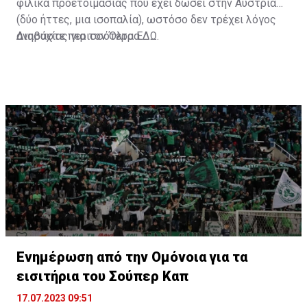
φιλικά προετοιμασίας που έχει δώσει στην Αυστρία
(δύο ήττες, μια ισοπαλία), ωστόσο δεν τρέχει λόγος
ανησυχίας για τον Όλτρα.
Διαβάστε περισσότερα
ΕΔΩ
.
Ενημέρωση από την Ομόνοια για τα
εισιτήρια του Σούπερ Καπ
17.07.2023 09:51