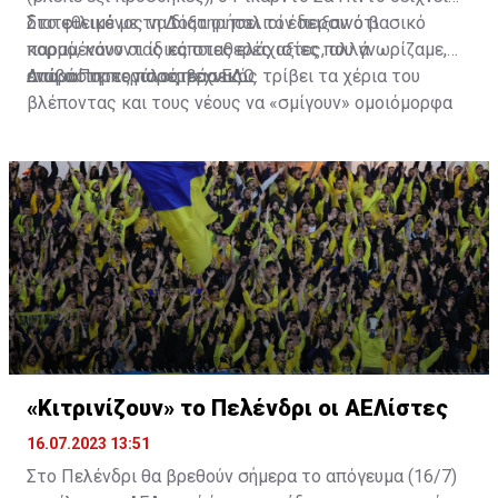
διατεθειμένος να διατηρήσει τον περσινό βασικό
Στο φιλικό με τη Δόξα οι παλιοί έδειξαν ότι
κορμό, κάνοντας κάποιες ελάχιστες, αλλά
παραμένουν οι ίδιες σταθερές αξίες που γνωρίζαμε,
απαραίτητες παρεμβάσεις.
ενώ ο Πορτογάλος τεχνικός τρίβει τα χέρια του
Διαβάστε περισσότερα
ΕΔΩ
.
βλέποντας και τους νέους να «σμίγουν» ομοιόμορφα
στο γήπεδο με το περσινό ρόστερ.
«Κιτρινίζουν» το Πελένδρι οι ΑΕΛίστες
16.07.2023 13:51
Στο Πελένδρι θα βρεθούν σήμερα το απόγευμα (16/7)