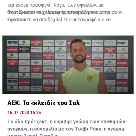
και έκανε προσφυγή, λόγω των οφειλών, με
αποτέλεσμα να χαλάσει η μεταγραφή του στην
Οι άνθρωποι της Hassania προσπάθησαν να πείσουν
Ομόνοια.
τον παίκτη να αποδεχθεί την μεταγραφή για να
επωφεληθεί και ο ίδιος από το ποσό που θα κόστιζε η
μετακίνησή του, αλλά ο παίκτης αρνήθηκε και επέμεινε
να λύσει το συμβόλαιό του, ώστε να μετακομίσει
ελεύθερα σε οποιαδήποτε νέα ομάδα το τρέχον
καλοκαίρι.
ΑΕΚ: Το «κλειδί» του Σολ
16.07.2023 16:25
Το όλο πρότζεκτ, η ακριβής γνώση των επιθυμιών-
αναγκών, η συνομιλία με τον Τσάβι Ρόκα, η γνωριμία