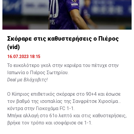
Σκόραρε στις καθυστερήσεις ο Πιέρος
(vid)
16.07.2023 18:15
Το ευκολότερο γκολ στην καριέρα του πέτυχε στην
Ιαπωνία ο Πιέρος Σωτηρίου.
Deal με Βλάχοβιτς!
Ο Κύπριος επιθετικός σκόραρε στο 90+4 και έσωσε
τον βαθμό της ισοπαλίας της Σανφρέτσε Χιροσίμα
κόντρα στην Γιοκοχάμα FC 1-1.
Μπήκε αλλαγή στο 61ο λεπτό και στις καθυστερήσεις,
βρήκε τον τρόπο και ισοφάρισε σε 1-1.