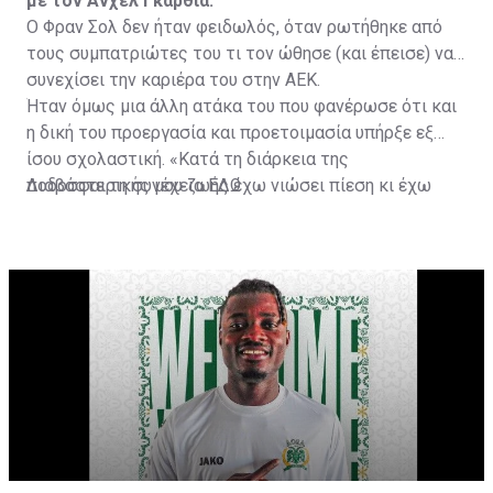
με τον Άνχελ Γκαρθία.
Ο Φραν Σολ δεν ήταν φειδωλός, όταν ρωτήθηκε από
τους συμπατριώτες του τι τον ώθησε (και έπεισε) να
συνεχίσει την καριέρα του στην ΑΕΚ.
Ήταν όμως μια άλλη ατάκα του που φανέρωσε ότι και
η δική του προεργασία και προετοιμασία υπήρξε εξ
ίσου σχολαστική. «Κατά τη διάρκεια της
ποδοσφαιρικής μου ζωής έχω νιώσει πίεση κι έχω
Διαβάστε τη συνέχεια
ΕΔΩ
ανταποκριθεί. Πρέπει να κάνω το ίδιο, να σκοράρω
τέρματα που θα βοηθήσουν την ομάδα», δήλωσε ο
31χρονος άσος.