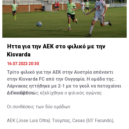
Ήττα για την ΑΕΚ στο φιλικό με την
Kisvarda
16.07.2023 20:30
Τρίτο φιλικό για την ΑΕΚ στην Αυστρία απέναντι
στην Kisvarda FC από την Ουγγαρία. Η ομάδα της
Λάρνακας ηττήθηκε με 2-1 με το γκολ να πετυχαίνει
ο Γκιούρτσο.
Δείτε
ΕΔΩ
πώς εξελίχθηκε ο φιλικός αγώνας
Οι συνθέσεις των δύο ομάδων:
ΑΕΚ (Jose Luis Oltra): Tούμπας, Casas (65' Facundo),
Gustavo (65' Pons), Trickovski (65' Lopes), Gama (65'