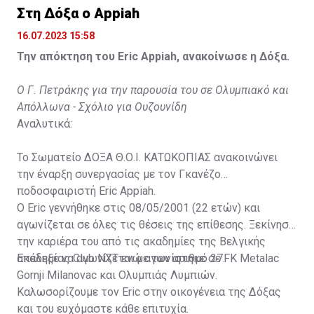
Στη Δόξα ο Appiah
16.07.2023 15:58
Την απόκτηση του Eric Appiah, ανακοίνωσε η Δόξα.
Ο Γ. Πετράκης για την παρουσία του σε Ολυμπιακό και
Απόλλωνα - Σχόλιο για Ουζουνίδη
Αναλυτικά:
Το Σωματείο ΔΟΞΑ Θ.Ο.Ι. ΚΑΤΩΚΟΠΙΑΣ ανακοινώνει
την έναρξη συνεργασίας με τον Γκανέζο
ποδοσφαιριστή Eric Appiah.
Ο Eric γεννήθηκε στις 08/05/2001 (22 ετών) και
αγωνίζεται σε όλες τις θέσεις της επίθεσης. Ξεκίνησε
την καριέρα του από τις ακαδημίες της Βελγικής
ακαδημίας Club NXT ενώ αγωνίστηκε σε FK Metalac
Επέλεξε να αγωνίζεται με τον αριθμό 27.
Gornji Milanovac και Ολυμπιάς Λυμπιών.
Καλωσορίζουμε τον Eric στην οικογένεια της Δόξας
και του ευχόμαστε κάθε επιτυχία.