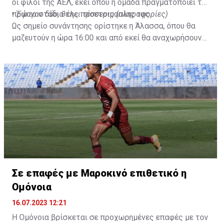
οι φίλοι της ΑΕΛ, εκεί όπου η ομάδα πραγματοποιεί το
πρώτο στάδιο της προετοιμασίας της.
•
Έφυγαν δύο, θέλει τέσσερις (πληροφορίες)
Ως σημείο συνάντησης ορίστηκε η Άλασσα, όπου θα
μαζευτούν η ώρα 16:00 και από εκεί θα αναχωρήσουν
με προορισμό το κοινοτικό γήπεδο Πελενδρίου, για να
δώοσυν το παρών τους στην απογευματινή προπόνηση
της ομάδας.
Σε επαφές με Μαροκινό επιθετικό η
Ομόνοια
16.07.2023 12:21
Η Ομόνοια βρίσκεται σε προχωρημένες επαφές με τον