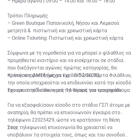
– Ημέρα αγώνα | 09:00 – 14:00 και 16:00 – 18:00
Τρόποι Πληρωμής
– Green Boutique Παπανικολή, Νήσου και Λεμεσού:
μετρητά & πιστωτική και χρεωστική κάρτα
– Online Ticketing: Πιστωτική και χρεωστική κάρτα
Σύμφωνα με τη νομοθεσία για να μπορεί ο φίλαθλος να
προμηθευτεί εισιτήριο και να εισέρχεται σε στάδια
που διεξάγονται αγώνες πρώτης κατηγορίας, θα
πρέπει απαραιτήτως να έχει εκδώσει Κάρτα Φιλάθλου,
Κρατήσεις ΑΜΕΑ (μέχρι τις 17/07/2023)
την οποία υποχρεούται να επιδεικνύει κατά την είσοδό
του στο στάδιο και κατά την αγορά του εισιτηρίου.
Έχουμε στην διάθεση μας 14 θέσεις για τροχοκάθισμα.
Για να εξασφαλίσουν είσοδο στο στάδιο ΓΣΠ άτομα με
αναπηρία, θα πρέπει να επικοινωνούν έγκαιρα στο
τηλέφωνο 22025429, ώστε να κρατήσουν τη θέση
τους.
Στην τηλεφωνική επικοινωνία θα χρειαστεί να
υποβάλουν τα στοιχεία τους, όπως και του συνοδού