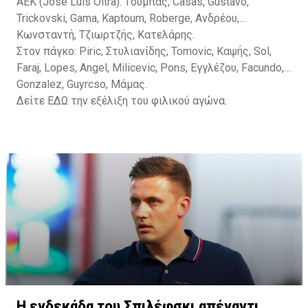
ΑΕΚ (Jose Luis Oltra): Tούμπας, Casas, Gustavo,
Trickovski, Gama, Κaptoum, Roberge, Aνδρέου,
Κωνσταντή, Τζιωρτζής, Κατελάρης.
Στον πάγκο: Piric, Στυλιανίδης, Tomovic, Καψής, Sol,
Faraj, Lopes, Angel, Milicevic, Pons, Εγγλέζου, Facundo,
Gonzalez, Guyrcso, Μάμας.
Δείτε
ΕΔΩ
την εξέλιξη του φιλικού αγώνα.
Η ενδεκάδα του Σπιλέφσκι απέναντι