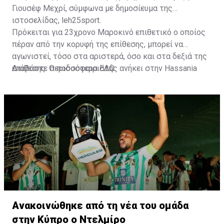
Γιουσέφ Μεχρί, σύμφωνα με δημοσίευμα της
ιστοσελίδας, leh25sport.
Πρόκειται για 23χρονο Μαροκινό επιθετικό ο οποίος
πέραν από την κορυφή της επίθεσης, μπορεί να
αγωνιστεί, τόσο στα αριστερά, όσο και στα δεξιά της
επίθεσης. Ο ποδοσφαιριστής ανήκει στην Hassania
Διαβάστε περισσότερα
ΕΔΩ
.
d'Agadir με την οποία διατηρεί συμβόλαιο μέχρι το
2026.
Ανακοινώθηκε από τη νέα του ομάδα
στην Κύπρο ο Ντελμίρο