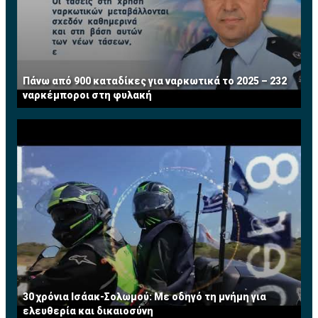
Πάνω από 900 καταδίκες για ναρκωτικά το 2025 – 232
ναρκέμποροι στη φυλακή
30 χρόνια Ισάακ-Σολωμού: Με οδηγό τη μνήμη για
ελευθερία και δικαιοσύνη