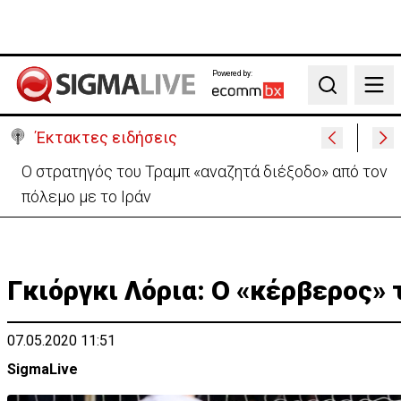
Powered by:
Search
Έκτακτες ειδήσεις
Απόπειρα φόνου σε μοναστήρι: 6ημερη κράτηση
στον μοναχό – Τι προηγήθηκε
Γκιόργκι Λόρια: Ο «κέρβερος»
07.05.2020 11:51
SigmaLive