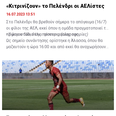
«Κιτρινίζουν» το Πελένδρι οι ΑΕΛίστες
16.07.2023 13:51
Στο Πελένδρι θα βρεθούν σήμερα το απόγευμα (16/7)
οι φίλοι της ΑΕΛ, εκεί όπου η ομάδα πραγματοποιεί το
πρώτο στάδιο της προετοιμασίας της.
•
Έφυγαν δύο, θέλει τέσσερις (πληροφορίες)
Ως σημείο συνάντησης ορίστηκε η Άλασσα, όπου θα
μαζευτούν η ώρα 16:00 και από εκεί θα αναχωρήσουν
με προορισμό το κοινοτικό γήπεδο Πελενδρίου, για να
δώοσυν το παρών τους στην απογευματινή προπόνηση
της ομάδας.