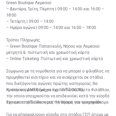
Green Boutique Λεμεσού
– Δευτέρα, Τρίτη, Πέμπτη | 09:00 – 14:00 και 16:00 –
18:00
– Τετάρτη | 09:00 – 14:00
– Ημέρα αγώνα | 09:00 – 14:00 και 16:00 – 18:00
Τρόποι Πληρωμής
– Green Boutique Παπανικολή, Νήσου και Λεμεσού:
μετρητά & πιστωτική και χρεωστική κάρτα
– Online Ticketing: Πιστωτική και χρεωστική κάρτα
Σύμφωνα με τη νομοθεσία για να μπορεί ο φίλαθλος να
προμηθευτεί εισιτήριο και να εισέρχεται σε στάδια
που διεξάγονται αγώνες πρώτης κατηγορίας, θα
πρέπει απαραιτήτως να έχει εκδώσει Κάρτα Φιλάθλου,
Κρατήσεις ΑΜΕΑ (μέχρι τις 17/07/2023)
την οποία υποχρεούται να επιδεικνύει κατά την είσοδό
του στο στάδιο και κατά την αγορά του εισιτηρίου.
Έχουμε στην διάθεση μας 14 θέσεις για τροχοκάθισμα.
Για να εξασφαλίσουν είσοδο στο στάδιο ΓΣΠ άτομα με