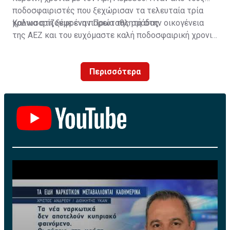
ποδοσφαιριστές που ξεχώρισαν τα τελευταία τρία
χρόνια στη ξέφρενη πορεία της ομάδας.
Καλωσορίζουμε έναν Πρωταθλητή στην οικογένεια
της ΑΕΖ και του ευχόμαστε καλή ποδοσφαιρική χρονιά
με τα χρώματα της ομάδας μας!»
Περισσότερα