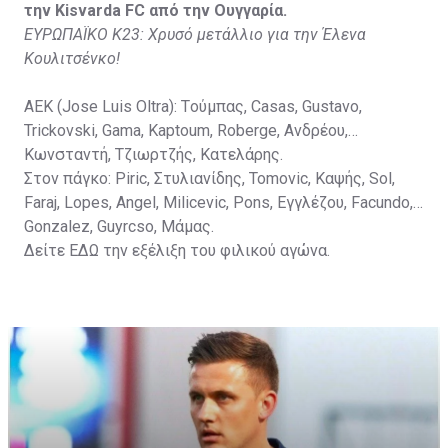
την Kisvarda FC από την Ουγγαρία.
ΕΥΡΩΠΑΪΚΟ Κ23: Χρυσό μετάλλιο για την Έλενα
Κουλιτσένκο!
ΑΕΚ (Jose Luis Oltra): Tούμπας, Casas, Gustavo,
Trickovski, Gama, Κaptoum, Roberge, Aνδρέου,
Κωνσταντή, Τζιωρτζής, Κατελάρης.
Στον πάγκο: Piric, Στυλιανίδης, Tomovic, Καψής, Sol,
Faraj, Lopes, Angel, Milicevic, Pons, Εγγλέζου, Facundo,
Gonzalez, Guyrcso, Μάμας.
Δείτε
ΕΔΩ
την εξέλιξη του φιλικού αγώνα.