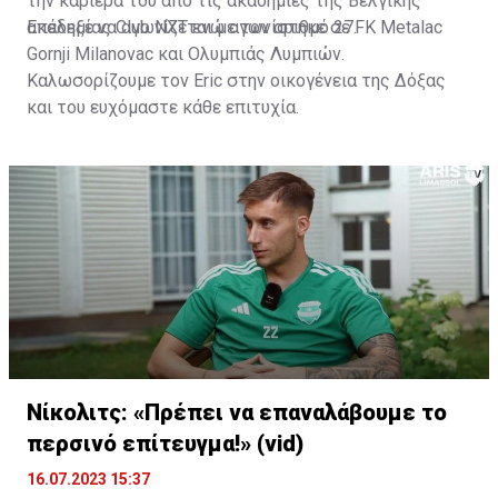
την καριέρα του από τις ακαδημίες της Βελγικής
ακαδημίας Club NXT ενώ αγωνίστηκε σε FK Metalac
Επέλεξε να αγωνίζεται με τον αριθμό 27.
Gornji Milanovac και Ολυμπιάς Λυμπιών.
Καλωσορίζουμε τον Eric στην οικογένεια της Δόξας
και του ευχόμαστε κάθε επιτυχία.
Νίκολιτς: «Πρέπει να επαναλάβουμε το
περσινό επίτευγμα!» (vid)
16.07.2023 15:37