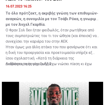
16.07.2023 16:25
Το όλο πρότζεκτ, η ακριβής γνώση των επιθυμιών-
αναγκών, η συνομιλία με τον Τσάβι Ρόκα, η γνωριμία
με τον Άνχελ Γκαρθία.
Ο Φραν Σολ δεν ήταν φειδωλός, όταν ρωτήθηκε από
τους συμπατριώτες του τι τον ώθησε (και έπεισε) να
συνεχίσει την καριέρα του στην ΑΕΚ.
Ήταν όμως μια άλλη ατάκα του που φανέρωσε ότι και
η δική του προεργασία και προετοιμασία υπήρξε εξ
ίσου σχολαστική. «Κατά τη διάρκεια της
ποδοσφαιρικής μου ζωής έχω νιώσει πίεση κι έχω
Διαβάστε τη συνέχεια
ΕΔΩ
ανταποκριθεί. Πρέπει να κάνω το ίδιο, να σκοράρω
τέρματα που θα βοηθήσουν την ομάδα», δήλωσε ο
31χρονος άσος.