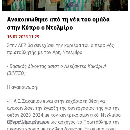
Ανακοινώθηκε από τη νέα του ομάδα
στην Κύπρο ο Ντελμίρο
16.07.2023 11:29
Στην ΑΕΖ θα συνεχίσει την καριέρα του ο περσινός
πρωταθλητής με τον Άρη, Ντελμίρο.
•
Βασικός δίνοντας ασίστ ο Αλεξάντερ Κακόριν!
(ΒΙΝΤΕΟ)
Η ανακοίνωση:
«Η Α.Ε. Ζακακίου είναι στην ευχάριστη θέση να
ανακοινώσει την έναρξη της συνεργασίας της για την
σεζόν 2023-2024 με τον κεντρικό αμυντικό, Ντελμίρο
Έβορα Νασιμέντο.
Ο Ντελμίρο σήκωσε ως αρχηγός το Πρωτάθλημα την
περσινή χρονιά με τον Άρη Λεμεσού. Ήταν από τους