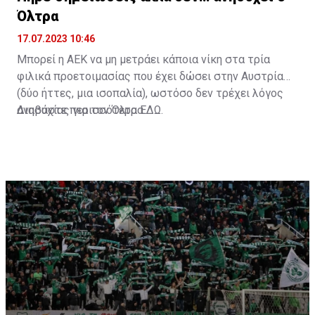
Όλτρα
17.07.2023 10:46
Μπορεί η ΑΕΚ να μη μετράει κάποια νίκη στα τρία
φιλικά προετοιμασίας που έχει δώσει στην Αυστρία
(δύο ήττες, μια ισοπαλία), ωστόσο δεν τρέχει λόγος
ανησυχίας για τον Όλτρα.
Διαβάστε περισσότερα
ΕΔΩ
.