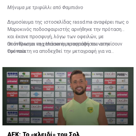
Μήνυμα με τριφύλλι από Φαμπιάνο
Δημοσίευμα της ιστοσελίδας rassd.ma αναφέρει πως ο
Μαροκινός ποδοσφαιριστής αρνήθηκε την πρόταση
και έκανε προσφυγή, λόγω των οφειλών, με
αποτέλεσμα να χαλάσει η μεταγραφή του στην
Οι άνθρωποι της Hassania προσπάθησαν να πείσουν
Ομόνοια.
τον παίκτη να αποδεχθεί την μεταγραφή για να
επωφεληθεί και ο ίδιος από το ποσό που θα κόστιζε η
μετακίνησή του, αλλά ο παίκτης αρνήθηκε και επέμεινε
να λύσει το συμβόλαιό του, ώστε να μετακομίσει
ελεύθερα σε οποιαδήποτε νέα ομάδα το τρέχον
καλοκαίρι.
ΑΕΚ: Το «κλειδί» του Σολ