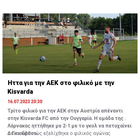
Ήττα για την ΑΕΚ στο φιλικό με την
Kisvarda
16.07.2023 20:30
Τρίτο φιλικό για την ΑΕΚ στην Αυστρία απέναντι
στην Kisvarda FC από την Ουγγαρία. Η ομάδα της
Λάρνακας ηττήθηκε με 2-1 με το γκολ να πετυχαίνει
ο Γκιούρτσο.
Δείτε
ΕΔΩ
πώς εξελίχθηκε ο φιλικός αγώνας