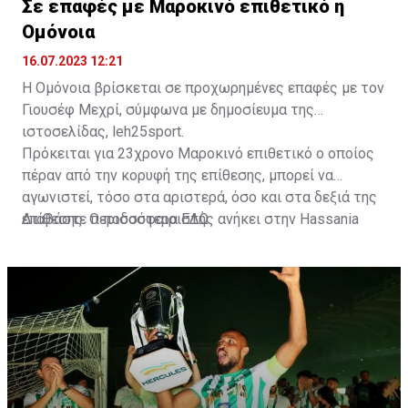
Σε επαφές με Μαροκινό επιθετικό η
Ομόνοια
16.07.2023 12:21
Η Ομόνοια βρίσκεται σε προχωρημένες επαφές με τον
Γιουσέφ Μεχρί, σύμφωνα με δημοσίευμα της
ιστοσελίδας, leh25sport.
Πρόκειται για 23χρονο Μαροκινό επιθετικό ο οποίος
πέραν από την κορυφή της επίθεσης, μπορεί να
αγωνιστεί, τόσο στα αριστερά, όσο και στα δεξιά της
επίθεσης. Ο ποδοσφαιριστής ανήκει στην Hassania
Διαβάστε περισσότερα
ΕΔΩ
.
d'Agadir με την οποία διατηρεί συμβόλαιο μέχρι το
2026.