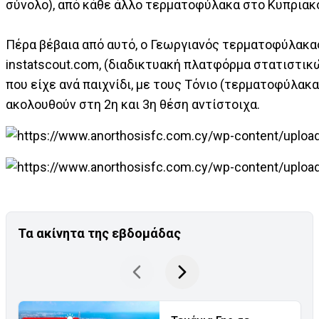
σύνολο), από κάθε άλλο τερματοφύλακα στο Κυπριακ
Πέρα βέβαια από αυτό, ο Γεωργιανός τερματοφύλακα
instatscout.com, (διαδικτυακή πλατφόρμα στατιστικ
που είχε ανά παιχνίδι, με τους Τόνιο (τερματοφύλακ
ακολουθούν στη 2η και 3η θέση αντίστοιχα.
Τα ακίνητα της εβδομάδας