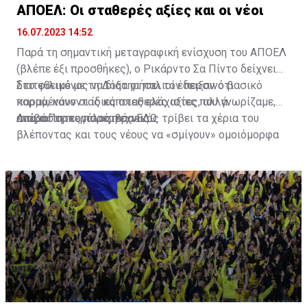
ΑΠΟΕΛ: Οι σταθερές αξίες και οι νέοι
16.07.2023 14:52
Παρά τη σημαντική μεταγραφική ενίσχυση του ΑΠΟΕΛ
(βλέπε έξι προσθήκες), ο Ρικάρντο Σα Πίντο δείχνει
διατεθειμένος να διατηρήσει τον περσινό βασικό
Στο φιλικό με τη Δόξα οι παλιοί έδειξαν ότι
κορμό, κάνοντας κάποιες ελάχιστες, αλλά
παραμένουν οι ίδιες σταθερές αξίες που γνωρίζαμε,
απαραίτητες παρεμβάσεις.
ενώ ο Πορτογάλος τεχνικός τρίβει τα χέρια του
Διαβάστε περισσότερα
ΕΔΩ
.
βλέποντας και τους νέους να «σμίγουν» ομοιόμορφα
στο γήπεδο με το περσινό ρόστερ.