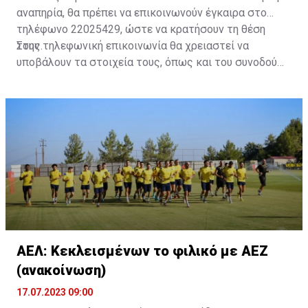
αναπηρία, θα πρέπει να επικοινωνούν έγκαιρα στο
τηλέφωνο 22025429, ώστε να κρατήσουν τη θέση
τους.
Στην τηλεφωνική επικοινωνία θα χρειαστεί να
υποβάλουν τα στοιχεία τους, όπως και του συνοδού
τους. Τα στοιχεία που χρειάζονται είναι:
ονοματεπώνυμο, αριθμός πινακίδας αυτοκινήτου,
κάρτα ΑμεΑ και αριθμός κάρτας φιλάθλου του
συνοδού.»
ΑΕΛ: Κεκλεισμένων το φιλικό με ΑΕΖ
(ανακοίνωση)
17.07.2023 09:00