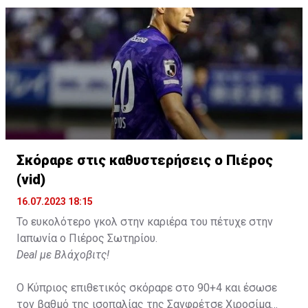
Σκόραρε στις καθυστερήσεις ο Πιέρος
(vid)
16.07.2023 18:15
Το ευκολότερο γκολ στην καριέρα του πέτυχε στην
Ιαπωνία ο Πιέρος Σωτηρίου.
Deal με Βλάχοβιτς!
Ο Κύπριος επιθετικός σκόραρε στο 90+4 και έσωσε
τον βαθμό της ισοπαλίας της Σανφρέτσε Χιροσίμα