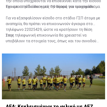
την οποία υποχρεούται να επιδεικνύει κατά την είσοδό
του στο στάδιο και κατά την αγορά του εισιτηρίου.
Έχουμε στην διάθεση μας 14 θέσεις για τροχοκάθισμα.
Για να εξασφαλίσουν είσοδο στο στάδιο ΓΣΠ άτομα με
αναπηρία, θα πρέπει να επικοινωνούν έγκαιρα στο
τηλέφωνο 22025429, ώστε να κρατήσουν τη θέση
τους.
Στην τηλεφωνική επικοινωνία θα χρειαστεί να
υποβάλουν τα στοιχεία τους, όπως και του συνοδού
τους. Τα στοιχεία που χρειάζονται είναι:
ονοματεπώνυμο, αριθμός πινακίδας αυτοκινήτου,
κάρτα ΑμεΑ και αριθμός κάρτας φιλάθλου του
συνοδού.»
ΑΕΛ: Κεκλεισμένων το φιλικό με ΑΕΖ