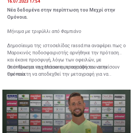
16.07.2023 17:54
Νέα δεδομένα στην περίπτωση του Μεχρί στην
Ομόνοια.
Μήνυμα με τριφύλλι από Φαμπιάνο
Δημοσίευμα της ιστοσελίδας rassd.ma αναφέρει πως ο
Μαροκινός ποδοσφαιριστής αρνήθηκε την πρόταση
και έκανε προσφυγή, λόγω των οφειλών, με
αποτέλεσμα να χαλάσει η μεταγραφή του στην
Οι άνθρωποι της Hassania προσπάθησαν να πείσουν
Ομόνοια.
τον παίκτη να αποδεχθεί την μεταγραφή για να
επωφεληθεί και ο ίδιος από το ποσό που θα κόστιζε η
μετακίνησή του, αλλά ο παίκτης αρνήθηκε και επέμεινε
να λύσει το συμβόλαιό του, ώστε να μετακομίσει
ελεύθερα σε οποιαδήποτε νέα ομάδα το τρέχον
καλοκαίρι.