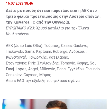
16.07.2023 18:46
Στον πάγκο: Petkovic, Cipetic, Kovasic, Jovicic, Szeles,
Δείτε με ποιούς έντεκα παρατάσσεται η ΑΕΚ στο
Vida, Otvos, Lucas, Camas, Mesanovic.
τρίτο φιλικό προετοιμασίας στην Αυστρία απέναντι
την Kisvarda FC από την Ουγγαρία.
ΕΥΡΩΠΑΪΚΟ Κ23: Χρυσό μετάλλιο για την Έλενα
Κουλιτσένκο!
ΑΕΚ (Jose Luis Oltra): Tούμπας, Casas, Gustavo,
Trickovski, Gama, Κaptoum, Roberge, Aνδρέου,
Κωνσταντή, Τζιωρτζής, Κατελάρης.
Στον πάγκο: Piric, Στυλιανίδης, Tomovic, Καψής, Sol,
Faraj, Lopes, Angel, Milicevic, Pons, Εγγλέζου, Facundo,
Gonzalez, Guyrcso, Μάμας.
Δείτε
ΕΔΩ
την εξέλιξη του φιλικού αγώνα.