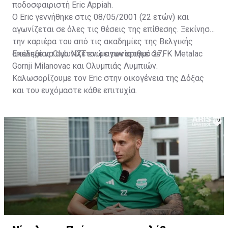
ποδοσφαιριστή Eric Appiah.
Ο Eric γεννήθηκε στις 08/05/2001 (22 ετών) και
αγωνίζεται σε όλες τις θέσεις της επίθεσης. Ξεκίνησε
την καριέρα του από τις ακαδημίες της Βελγικής
ακαδημίας Club NXT ενώ αγωνίστηκε σε FK Metalac
Επέλεξε να αγωνίζεται με τον αριθμό 27.
Gornji Milanovac και Ολυμπιάς Λυμπιών.
Καλωσορίζουμε τον Eric στην οικογένεια της Δόξας
και του ευχόμαστε κάθε επιτυχία.