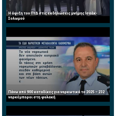
Η άφιξη του ΠτΔ στις εκδηλώσεις μνήμης Ισαάκ-
Σολωμού
Πάνω από 900 καταδίκες για ναρκωτικά το 2025 – 232
ναρκέμποροι στη φυλακή