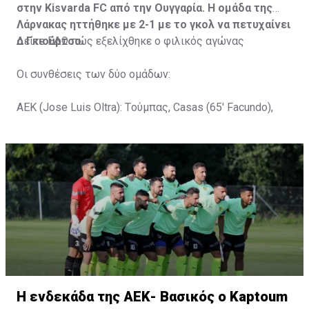
στην Kisvarda FC από την Ουγγαρία. Η ομάδα της
Λάρνακας ηττήθηκε με 2-1 με το γκολ να πετυχαίνει
ο Γκιούρτσο.
Δείτε
ΕΔΩ
πώς εξελίχθηκε ο φιλικός αγώνας
Οι συνθέσεις των δύο ομάδων:
ΑΕΚ (Jose Luis Oltra): Tούμπας, Casas (65' Facundo),
Gustavo (65' Pons), Trickovski (65' Lopes), Gama (65'
Gyurcso), Κaptoum (46' Καψής (65' Mάμας), Roberge (65'
Tomovic), Aνδρέου (65' Angel) , Κωνσταντή (65' Sol),
Τζιωρτζής (65' Faraj), Κατελάρης (65' Milicevic).
Στον πάγκο: Piric, Στυλιανίδης, Tomovic, Καψής, Sol,
Faraj, Lopes, Angel, Milicevic, Pons, Εγγλέζου, Facundo,
Gonzalez, Guyrcso, Μάμας.
Κisvarda FC (Milos Kruscic): Kovacs, Navratil, Raul, Szor,
Lippai, Alic, Kormendi, Makowski, Czekus, Ilievski,
H ενδεκάδα της ΑΕΚ- Βασικός ο Kaptoum
Spasic.