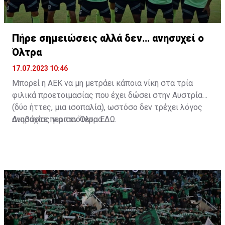
Πήρε σημειώσεις αλλά δεν… ανησυχεί ο
Όλτρα
17.07.2023 10:46
Μπορεί η ΑΕΚ να μη μετράει κάποια νίκη στα τρία
φιλικά προετοιμασίας που έχει δώσει στην Αυστρία
(δύο ήττες, μια ισοπαλία), ωστόσο δεν τρέχει λόγος
ανησυχίας για τον Όλτρα.
Διαβάστε περισσότερα
ΕΔΩ
.