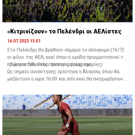
«Κιτρινίζουν» το Πελένδρι οι ΑΕΛίστες
16.07.2023 13:51
Στο Πελένδρι θα βρεθούν σήμερα το απόγευμα (16/7)
οι φίλοι της ΑΕΛ, εκεί όπου η ομάδα πραγματοποιεί το
πρώτο στάδιο της προετοιμασίας της.
•
Έφυγαν δύο, θέλει τέσσερις (πληροφορίες)
Ως σημείο συνάντησης ορίστηκε η Άλασσα, όπου θα
μαζευτούν η ώρα 16:00 και από εκεί θα αναχωρήσουν
με προορισμό το κοινοτικό γήπεδο Πελενδρίου, για να
δώοσυν το παρών τους στην απογευματινή προπόνηση
της ομάδας.