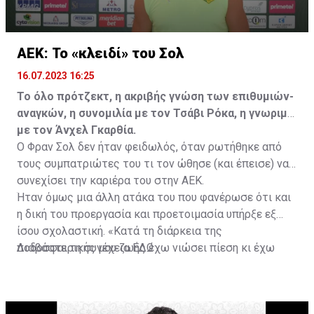
ΑΕΚ: Το «κλειδί» του Σολ
16.07.2023 16:25
Το όλο πρότζεκτ, η ακριβής γνώση των επιθυμιών-
αναγκών, η συνομιλία με τον Τσάβι Ρόκα, η γνωριμία
με τον Άνχελ Γκαρθία.
Ο Φραν Σολ δεν ήταν φειδωλός, όταν ρωτήθηκε από
τους συμπατριώτες του τι τον ώθησε (και έπεισε) να
συνεχίσει την καριέρα του στην ΑΕΚ.
Ήταν όμως μια άλλη ατάκα του που φανέρωσε ότι και
η δική του προεργασία και προετοιμασία υπήρξε εξ
ίσου σχολαστική. «Κατά τη διάρκεια της
ποδοσφαιρικής μου ζωής έχω νιώσει πίεση κι έχω
Διαβάστε τη συνέχεια
ΕΔΩ
ανταποκριθεί. Πρέπει να κάνω το ίδιο, να σκοράρω
τέρματα που θα βοηθήσουν την ομάδα», δήλωσε ο
31χρονος άσος.