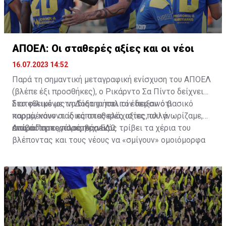
ΑΠΟΕΛ: Οι σταθερές αξίες και οι νέοι
16.07.2023 14:52
Παρά τη σημαντική μεταγραφική ενίσχυση του ΑΠΟΕΛ
(βλέπε έξι προσθήκες), ο Ρικάρντο Σα Πίντο δείχνει
διατεθειμένος να διατηρήσει τον περσινό βασικό
Στο φιλικό με τη Δόξα οι παλιοί έδειξαν ότι
κορμό, κάνοντας κάποιες ελάχιστες, αλλά
παραμένουν οι ίδιες σταθερές αξίες που γνωρίζαμε,
απαραίτητες παρεμβάσεις.
ενώ ο Πορτογάλος τεχνικός τρίβει τα χέρια του
Διαβάστε περισσότερα
ΕΔΩ
.
βλέποντας και τους νέους να «σμίγουν» ομοιόμορφα
στο γήπεδο με το περσινό ρόστερ.