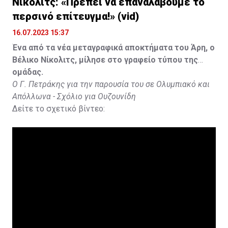
Νίκολιτς: «Πρέπει να επαναλάβουμε το
περσινό επίτευγμα!» (vid)
16.07.2023 15:37
Ένα από τα νέα μεταγραφικά αποκτήματα του Άρη, ο
Βέλικο Νίκολιτς, μίλησε στο γραφείο τύπου της
ομάδας.
Ο Γ. Πετράκης για την παρουσία του σε Ολυμπιακό και
Απόλλωνα - Σχόλιο για Ουζουνίδη
Δείτε το σχετικό βίντεο: