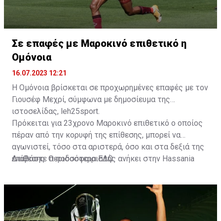
Σε επαφές με Μαροκινό επιθετικό η
Ομόνοια
16.07.2023 12:21
Η Ομόνοια βρίσκεται σε προχωρημένες επαφές με τον
Γιουσέφ Μεχρί, σύμφωνα με δημοσίευμα της
ιστοσελίδας, leh25sport.
Πρόκειται για 23χρονο Μαροκινό επιθετικό ο οποίος
πέραν από την κορυφή της επίθεσης, μπορεί να
αγωνιστεί, τόσο στα αριστερά, όσο και στα δεξιά της
επίθεσης. Ο ποδοσφαιριστής ανήκει στην Hassania
Διαβάστε περισσότερα
ΕΔΩ
.
d'Agadir με την οποία διατηρεί συμβόλαιο μέχρι το
2026.