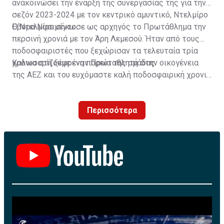
ανακοινώσει την έναρξη της συνεργασίας της για την
σεζόν 2023-2024 με τον κεντρικό αμυντικό, Ντελμίρο
Έβορα Νασιμέντο.
Ο Ντελμίρο σήκωσε ως αρχηγός το Πρωτάθλημα την
περσινή χρονιά με τον Άρη Λεμεσού. Ήταν από τους
ποδοσφαιριστές που ξεχώρισαν τα τελευταία τρία
χρόνια στη ξέφρενη πορεία της ομάδας.
Καλωσορίζουμε έναν Πρωταθλητή στην οικογένεια
της ΑΕΖ και του ευχόμαστε καλή ποδοσφαιρική χρονιά
με τα χρώματα της ομάδας μας!»
Περισσότερα