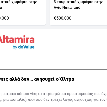
ιστικά χωράφια στην
3 τουριστικά χωράφια στην
νό
Αγία Νάπα, από
0.000
€500.000
εις αλλά δεν… ανησυχεί ο Όλτρα
η μετράει κάποια νίκη στα τρία φιλικά προετοιμασίας που έχ
ς, μια ισοπαλία), ωστόσο δεν τρέχει λόγος ανησυχίας για τον