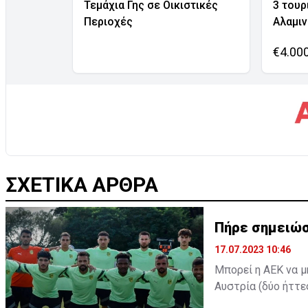
Τεμάχια Γης σε Οικιστικές
3 τουρ
Περιοχές
Αλαμι
€4.00
ΣΧΕΤΙΚΑ ΑΡΘΡΑ
Πήρε σημειώσ
17.07.2023 10:46
Μπορεί η ΑΕΚ να μ
Αυστρία (δύο ήττε