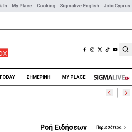
 In
My Place
Cooking
Sigmalive English
JobsCyprus
Sear
TODAY
ΣΗΜΕΡΙΝΗ
MY PLACE
Ροή Ειδήσεων
Περισσότερα