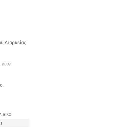
ου Διαρκείας
 είτε
ο.