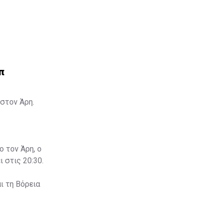
π
στον Άρη.
ο τον Άρη, ο
 στις 20:30.
ι τη Βόρεια