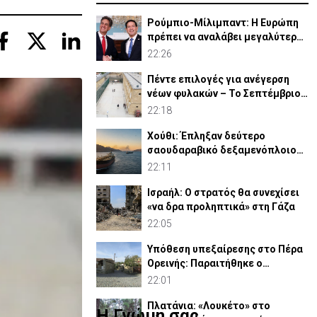
Ρούμπιο-Μίλιμπαντ: Η Ευρώπη
πρέπει να αναλάβει μεγαλύτερο
ρόλο στην άμυνά της
22:26
Πέντε επιλογές για ανέγερση
νέων φυλακών – Το Σεπτέμβριο
το «Master Plan»
22:18
Χούθι: Έπληξαν δεύτερο
σαουδαραβικό δεξαμενόπλοιο
στον Κόλπο του Άντεν
22:11
Ισραήλ: Ο στρατός θα συνεχίσει
«να δρα προληπτικά» στη Γάζα
22:05
Υπόθεση υπεξαίρεσης στο Πέρα
Ορεινής: Παραιτήθηκε ο
κοινοτάρχης (ΒΙΝΤΕΟ)
22:01
Πλατάνια: «Λουκέτο» στο
Η Γνώμη σας