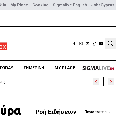
 In
My Place
Cooking
Sigmalive English
JobsCyprus
Sear
TODAY
ΣΗΜΕΡΙΝΗ
MY PLACE
ρα
ούρα
Ροή Ειδήσεων
Περισσότερα