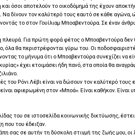
η και όσοι αποτελούν το οικοδόμημά της έχουν αποκτή
. Να δίνουν τον καλύτερό τους εαυτό σε κάθε αγώνα, 
οντάς το στον Γουίλιαμ Μποαβεντούρα. Σε έναν άνθ
ή πλευρά. Για πρώτη φορά φέτος ο Μποαβεντούρα δεν θ
σο, όλα θα περιστρέφονται γύρω του. Οι ποδοσφαιριστ
νοντας το μήνυμα ότι ο Μποαβεντούρα συνεχίζει να εί
υρίας» έχει ετοιμάσει ήδη πανό, στα οποία θα αναγρά
ιλιάνο.
ές του Ρόνι Λέβι είναι να δώσουν τον καλύτερό τους 
 είναι αφιερωμένη στον «Μποά». Είναι καθήκον. Είναι 
ίδας του σε ιστοσελίδα κοινωνικής δικτύωσης, έστει
η που του έδειξαν.
άπη σας σε αυτήν τη δύσκολη στιγμή της ζωής μου, οι 