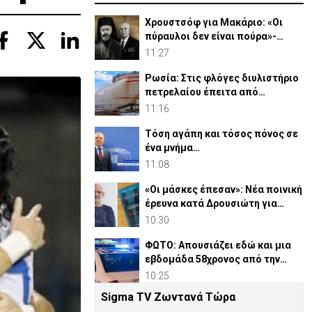
Χρουστσόφ για Μακάριο: «Οι
πύραυλοι δεν είναι πούρα»-
Αποκαλυπτικο έγγραφο 1964
11:27
Ρωσία: Στις φλόγες διυλιστήριο
πετρελαίου έπειτα από
ουκρανική επίθεση
11:16
Τόση αγάπη και τόσος πόνος σε
ένα μνήμα…
11:08
«Οι μάσκες έπεσαν»: Νέα ποινική
έρευνα κατά Δρουσιώτη για
«Κράτος Μαφία»
10:30
ΦΩΤΟ: Απουσιάζει εδώ και μια
εβδομάδα 58χρονος από την
οικία του στη Λευκωσία
10:25
Sigma TV Ζωντανά Τώρα
Απόπειρα φόνου σε μοναστήρι: