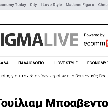
conomy Today
City
I Love Style
Madame Figaro
Check
Powered by:
ΛΑΔΑ
ΠΑΛΑΙΟΛΟΓΙΟ
I LOVE STYLE
ECONOMY 
 λόγω της Θέουτα: Ελέγχους και από Ισπανία στα σύνο
ν Γουίλιαμ Μποαβεντ