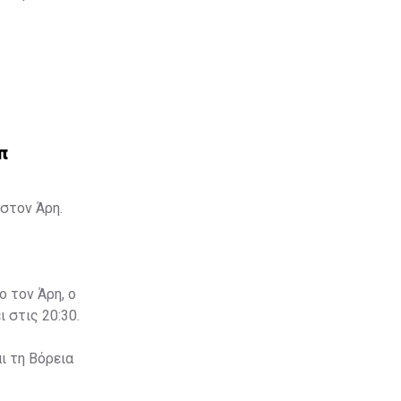
π
στον Άρη.
ο τον Άρη, ο
 στις 20:30.
ι τη Βόρεια