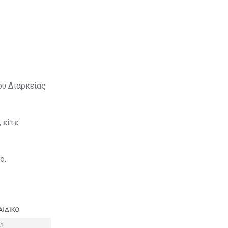
ου Διαρκείας
 είτε
ο.