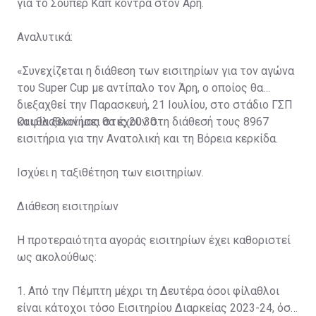
για το Σούπερ Καπ κόντρα στον Άρη.
Αναλυτικά:
«Συνεχίζεται η διάθεση των εισιτηρίων για τον αγώνα
του Super Cup με αντίπαλο τον Άρη, ο οποίος θα
διεξαχθεί την Παρασκευή, 21 Ιουλίου, στο στάδιο ΓΣΠ
και θα ξεκινήσει στις 20:30.
Οι φίλαθλοί μας θα έχουν στη διάθεσή τους 8967
εισιτήρια για την Ανατολική και τη Βόρεια κερκίδα.
Ισχύει η ταξιθέτηση των εισιτηρίων.
Διάθεση εισιτηρίων
Η προτεραιότητα αγοράς εισιτηρίων έχει καθοριστεί
ως ακολούθως:
1. Από την Πέμπτη μέχρι τη Δευτέρα όσοι φίλαθλοι
είναι κάτοχοι τόσο Εισιτηρίου Διαρκείας 2023-24, όσο