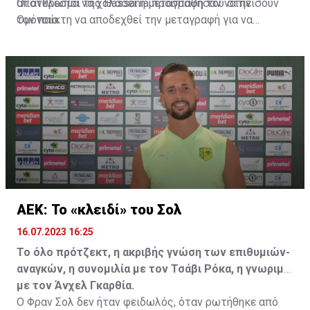
αποτέλεσμα να χαλάσει η μεταγραφή του στην
Οι άνθρωποι της Hassania προσπάθησαν να πείσουν
Ομόνοια.
τον παίκτη να αποδεχθεί την μεταγραφή για να
επωφεληθεί και ο ίδιος από το ποσό που θα κόστιζε η
μετακίνησή του, αλλά ο παίκτης αρνήθηκε και επέμεινε
να λύσει το συμβόλαιό του, ώστε να μετακομίσει
ελεύθερα σε οποιαδήποτε νέα ομάδα το τρέχον
καλοκαίρι.
ΑΕΚ: Το «κλειδί» του Σολ
16.07.2023 16:25
Το όλο πρότζεκτ, η ακριβής γνώση των επιθυμιών-
αναγκών, η συνομιλία με τον Τσάβι Ρόκα, η γνωριμία
με τον Άνχελ Γκαρθία.
Ο Φραν Σολ δεν ήταν φειδωλός, όταν ρωτήθηκε από