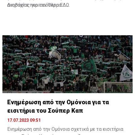
ανησυχίας για τον Όλτρα.
Διαβάστε περισσότερα
ΕΔΩ
.
Ενημέρωση από την Ομόνοια για τα
εισιτήρια του Σούπερ Καπ
17.07.2023 09:51
Ενημέρωση από την Ομόνοια σχετικά με τα εισιτήρια