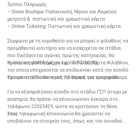
Τρόποι Πληρωμής
– Green Boutique Παπανικολή, Νήσου και Λεμεσού:
μετρητά & πιστωτική και χρεωστική κάρτα
– Online Ticketing: Πιστωτική και χρεωστική κάρτα
Σύμφωνα με τη νομοθεσία για να μπορεί ο φίλαθλος να
προμηθευτεί εισιτήριο και να εισέρχεται σε στάδια
που διεξάγονται αγώνες πρώτης κατηγορίας, θα
πρέπει απαραιτήτως να έχει εκδώσει Κάρτα Φιλάθλου,
Κρατήσεις ΑΜΕΑ (μέχρι τις 17/07/2023)
την οποία υποχρεούται να επιδεικνύει κατά την είσοδό
του στο στάδιο και κατά την αγορά του εισιτηρίου.
Έχουμε στην διάθεση μας 14 θέσεις για τροχοκάθισμα.
Για να εξασφαλίσουν είσοδο στο στάδιο ΓΣΠ άτομα με
αναπηρία, θα πρέπει να επικοινωνούν έγκαιρα στο
τηλέφωνο 22025429, ώστε να κρατήσουν τη θέση
τους.
Στην τηλεφωνική επικοινωνία θα χρειαστεί να
υποβάλουν τα στοιχεία τους, όπως και του συνοδού
τους. Τα στοιχεία που χρειάζονται είναι:
ονοματεπώνυμο, αριθμός πινακίδας αυτοκινήτου,