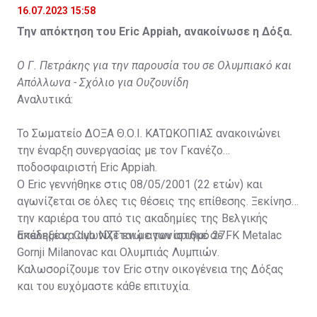
16.07.2023 15:58
Την απόκτηση του Eric Appiah, ανακοίνωσε η Δόξα.
Ο Γ. Πετράκης για την παρουσία του σε Ολυμπιακό και
Απόλλωνα - Σχόλιο για Ουζουνίδη
Αναλυτικά:
Το Σωματείο ΔΟΞΑ Θ.Ο.Ι. ΚΑΤΩΚΟΠΙΑΣ ανακοινώνει
την έναρξη συνεργασίας με τον Γκανέζο
ποδοσφαιριστή Eric Appiah.
Ο Eric γεννήθηκε στις 08/05/2001 (22 ετών) και
αγωνίζεται σε όλες τις θέσεις της επίθεσης. Ξεκίνησε
την καριέρα του από τις ακαδημίες της Βελγικής
ακαδημίας Club NXT ενώ αγωνίστηκε σε FK Metalac
Επέλεξε να αγωνίζεται με τον αριθμό 27.
Gornji Milanovac και Ολυμπιάς Λυμπιών.
Καλωσορίζουμε τον Eric στην οικογένεια της Δόξας
και του ευχόμαστε κάθε επιτυχία.