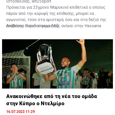
ιστοσελίδας, leh25sport.
Πρόκειται για 23χρονο Μαροκινό επιθετικό ο οποίος
πέραν από την κορυφή της επίθεσης, μπορεί να
αγωνιστεί, τόσο στα αριστερά, όσο και στα δεξιά της
επίθεσης. Ο ποδοσφαιριστής ανήκει στην Hassania
Διαβάστε περισσότερα
ΕΔΩ
.
d'Agadir με την οποία διατηρεί συμβόλαιο μέχρι το
2026.
Ανακοινώθηκε από τη νέα του ομάδα
στην Κύπρο ο Ντελμίρο
16.07.2023 11:29