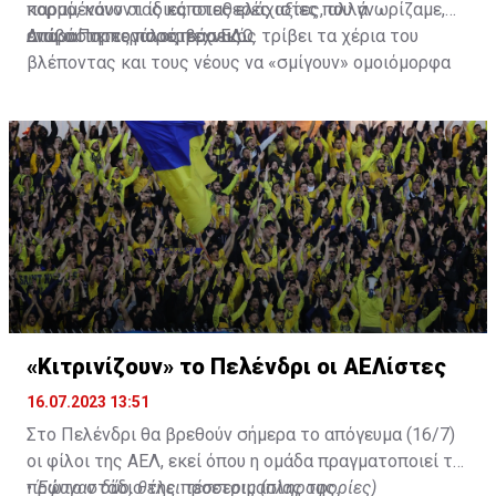
κορμό, κάνοντας κάποιες ελάχιστες, αλλά
παραμένουν οι ίδιες σταθερές αξίες που γνωρίζαμε,
απαραίτητες παρεμβάσεις.
ενώ ο Πορτογάλος τεχνικός τρίβει τα χέρια του
Διαβάστε περισσότερα
ΕΔΩ
.
βλέποντας και τους νέους να «σμίγουν» ομοιόμορφα
στο γήπεδο με το περσινό ρόστερ.
«Κιτρινίζουν» το Πελένδρι οι ΑΕΛίστες
16.07.2023 13:51
Στο Πελένδρι θα βρεθούν σήμερα το απόγευμα (16/7)
οι φίλοι της ΑΕΛ, εκεί όπου η ομάδα πραγματοποιεί το
πρώτο στάδιο της προετοιμασίας της.
•
Έφυγαν δύο, θέλει τέσσερις (πληροφορίες)