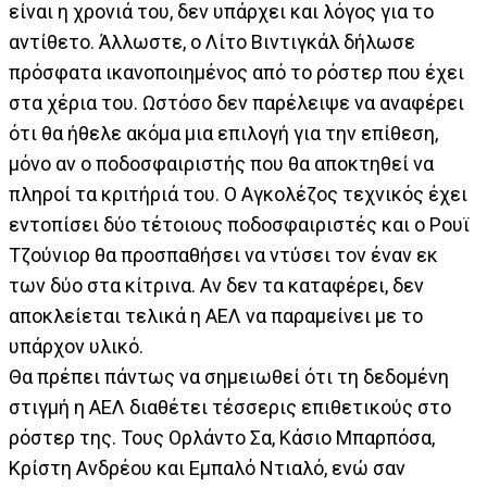
είναι η χρονιά του, δεν υπάρχει και λόγος για το
αντίθετο. Άλλωστε, ο Λίτο Βιντιγκάλ δήλωσε
πρόσφατα ικανοποιημένος από το ρόστερ που έχει
στα χέρια του. Ωστόσο δεν παρέλειψε να αναφέρει
ότι θα ήθελε ακόμα μια επιλογή για την επίθεση,
μόνο αν ο ποδοσφαιριστής που θα αποκτηθεί να
πληροί τα κριτήριά του. Ο Αγκολέζος τεχνικός έχει
εντοπίσει δύο τέτοιους ποδοσφαιριστές και ο Ρουϊ
Τζούνιορ θα προσπαθήσει να ντύσει τον έναν εκ
των δύο στα κίτρινα. Αν δεν τα καταφέρει, δεν
αποκλείεται τελικά η ΑΕΛ να παραμείνει με το
υπάρχον υλικό.
Θα πρέπει πάντως να σημειωθεί ότι τη δεδομένη
στιγμή η ΑΕΛ διαθέτει τέσσερις επιθετικούς στο
ρόστερ της. Τους Ορλάντο Σα, Κάσιο Μπαρπόσα,
Κρίστη Ανδρέου και Εμπαλό Ντιαλό, ενώ σαν