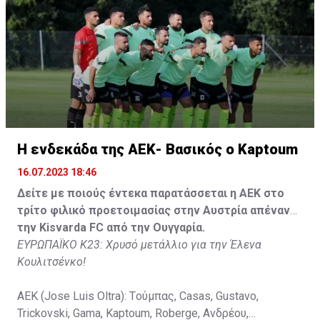
Tomovic), Aνδρέου (65' Angel) , Κωνσταντή (65' Sol),
Τζιωρτζής (65' Faraj), Κατελάρης (65' Milicevic).
Στον πάγκο: Piric, Στυλιανίδης, Tomovic, Καψής, Sol,
Faraj, Lopes, Angel, Milicevic, Pons, Εγγλέζου, Facundo,
Gonzalez, Guyrcso, Μάμας.
Κisvarda FC (Milos Kruscic): Kovacs, Navratil, Raul, Szor,
Lippai, Alic, Kormendi, Makowski, Czekus, Ilievski,
H ενδεκάδα της ΑΕΚ- Βασικός ο Kaptoum
Spasic.
16.07.2023 18:46
Στον πάγκο: Petkovic, Cipetic, Kovasic, Jovicic, Szeles,
Δείτε με ποιούς έντεκα παρατάσσεται η ΑΕΚ στο
Vida, Otvos, Lucas, Camas, Mesanovic.
τρίτο φιλικό προετοιμασίας στην Αυστρία απέναντι
την Kisvarda FC από την Ουγγαρία.
ΕΥΡΩΠΑΪΚΟ Κ23: Χρυσό μετάλλιο για την Έλενα
Κουλιτσένκο!
ΑΕΚ (Jose Luis Oltra): Tούμπας, Casas, Gustavo,
Trickovski, Gama, Κaptoum, Roberge, Aνδρέου,