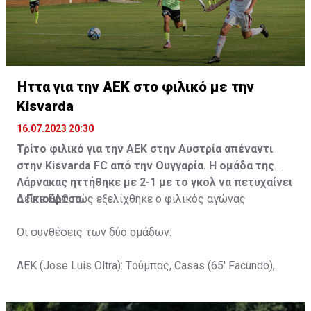
Ήττα για την ΑΕΚ στο φιλικό με την
Kisvarda
16.07.2023 20:30
Τρίτο φιλικό για την ΑΕΚ στην Αυστρία απέναντι
στην Kisvarda FC από την Ουγγαρία. Η ομάδα της
Λάρνακας ηττήθηκε με 2-1 με το γκολ να πετυχαίνει
ο Γκιούρτσο.
Δείτε
ΕΔΩ
πώς εξελίχθηκε ο φιλικός αγώνας
Οι συνθέσεις των δύο ομάδων:
ΑΕΚ (Jose Luis Oltra): Tούμπας, Casas (65' Facundo),
Gustavo (65' Pons), Trickovski (65' Lopes), Gama (65'
Gyurcso), Κaptoum (46' Καψής (65' Mάμας), Roberge (65'