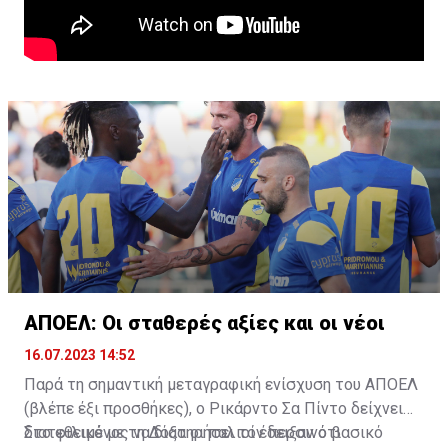
ΑΠΟΕΛ: Οι σταθερές αξίες και οι νέοι
16.07.2023 14:52
Παρά τη σημαντική μεταγραφική ενίσχυση του ΑΠΟΕΛ
(βλέπε έξι προσθήκες), ο Ρικάρντο Σα Πίντο δείχνει
διατεθειμένος να διατηρήσει τον περσινό βασικό
Στο φιλικό με τη Δόξα οι παλιοί έδειξαν ότι