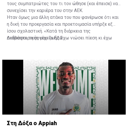
τους συμπατριώτες του τι τον ώθησε (και έπεισε) να
συνεχίσει την καριέρα του στην ΑΕΚ.
Ήταν όμως μια άλλη ατάκα του που φανέρωσε ότι και
η δική του προεργασία και προετοιμασία υπήρξε εξ
ίσου σχολαστική. «Κατά τη διάρκεια της
ποδοσφαιρικής μου ζωής έχω νιώσει πίεση κι έχω
Διαβάστε τη συνέχεια
ΕΔΩ
ανταποκριθεί. Πρέπει να κάνω το ίδιο, να σκοράρω
τέρματα που θα βοηθήσουν την ομάδα», δήλωσε ο
31χρονος άσος.
Στη Δόξα ο Appiah