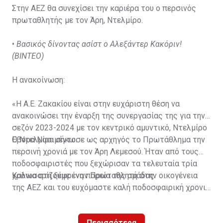
Στην ΑΕΖ θα συνεχίσει την καριέρα του ο περσινός
πρωταθλητής με τον Άρη, Ντελμίρο.
•
Βασικός δίνοντας ασίστ ο Αλεξάντερ Κακόριν!
(ΒΙΝΤΕΟ)
Η ανακοίνωση:
«Η Α.Ε. Ζακακίου είναι στην ευχάριστη θέση να
ανακοινώσει την έναρξη της συνεργασίας της για την
σεζόν 2023-2024 με τον κεντρικό αμυντικό, Ντελμίρο
Έβορα Νασιμέντο.
Ο Ντελμίρο σήκωσε ως αρχηγός το Πρωτάθλημα την
περσινή χρονιά με τον Άρη Λεμεσού. Ήταν από τους
ποδοσφαιριστές που ξεχώρισαν τα τελευταία τρία
χρόνια στη ξέφρενη πορεία της ομάδας.
Καλωσορίζουμε έναν Πρωταθλητή στην οικογένεια
της ΑΕΖ και του ευχόμαστε καλή ποδοσφαιρική χρονιά
με τα χρώματα της ομάδας μας!»
Περισσότερα