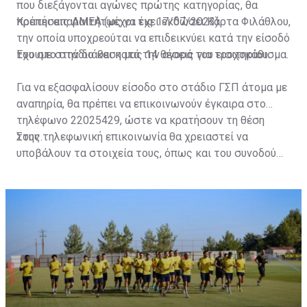
που διεξάγονται αγώνες πρώτης κατηγορίας, θα
πρέπει απαραιτήτως να έχει εκδώσει Κάρτα Φιλάθλου,
Κρατήσεις ΑΜΕΑ (μέχρι τις 17/07/2023)
την οποία υποχρεούται να επιδεικνύει κατά την είσοδό
του στο στάδιο και κατά την αγορά του εισιτηρίου.
Έχουμε στην διάθεση μας 14 θέσεις για τροχοκάθισμα.
Για να εξασφαλίσουν είσοδο στο στάδιο ΓΣΠ άτομα με
αναπηρία, θα πρέπει να επικοινωνούν έγκαιρα στο
τηλέφωνο 22025429, ώστε να κρατήσουν τη θέση
τους.
Στην τηλεφωνική επικοινωνία θα χρειαστεί να
υποβάλουν τα στοιχεία τους, όπως και του συνοδού
τους. Τα στοιχεία που χρειάζονται είναι:
ονοματεπώνυμο, αριθμός πινακίδας αυτοκινήτου,
κάρτα ΑμεΑ και αριθμός κάρτας φιλάθλου του
συνοδού.»