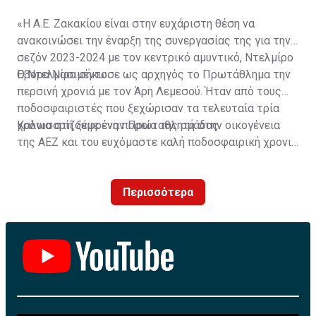
«Η Α.Ε. Ζακακίου είναι στην ευχάριστη θέση να
ανακοινώσει την έναρξη της συνεργασίας της για την
σεζόν 2023-2024 με τον κεντρικό αμυντικό, Ντελμίρο
Έβορα Νασιμέντο.
Ο Ντελμίρο σήκωσε ως αρχηγός το Πρωτάθλημα την
περσινή χρονιά με τον Άρη Λεμεσού. Ήταν από τους
ποδοσφαιριστές που ξεχώρισαν τα τελευταία τρία
χρόνια στη ξέφρενη πορεία της ομάδας.
Καλωσορίζουμε έναν Πρωταθλητή στην οικογένεια
της ΑΕΖ και του ευχόμαστε καλή ποδοσφαιρική χρονιά
με τα χρώματα της ομάδας μας!»
Περισσότερα