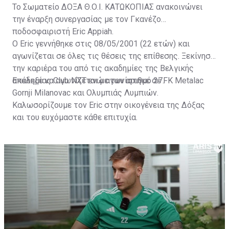
Το Σωματείο ΔΟΞΑ Θ.Ο.Ι. ΚΑΤΩΚΟΠΙΑΣ ανακοινώνει
την έναρξη συνεργασίας με τον Γκανέζο
ποδοσφαιριστή Eric Appiah.
Ο Eric γεννήθηκε στις 08/05/2001 (22 ετών) και
αγωνίζεται σε όλες τις θέσεις της επίθεσης. Ξεκίνησε
την καριέρα του από τις ακαδημίες της Βελγικής
ακαδημίας Club NXT ενώ αγωνίστηκε σε FK Metalac
Επέλεξε να αγωνίζεται με τον αριθμό 27.
Gornji Milanovac και Ολυμπιάς Λυμπιών.
Καλωσορίζουμε τον Eric στην οικογένεια της Δόξας
και του ευχόμαστε κάθε επιτυχία.