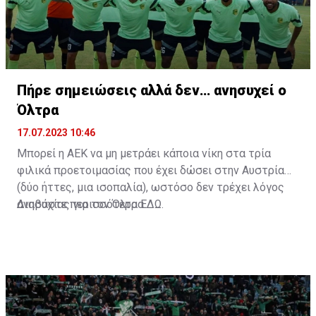
Πήρε σημειώσεις αλλά δεν… ανησυχεί ο
Όλτρα
17.07.2023 10:46
Μπορεί η ΑΕΚ να μη μετράει κάποια νίκη στα τρία
φιλικά προετοιμασίας που έχει δώσει στην Αυστρία
(δύο ήττες, μια ισοπαλία), ωστόσο δεν τρέχει λόγος
ανησυχίας για τον Όλτρα.
Διαβάστε περισσότερα
ΕΔΩ
.