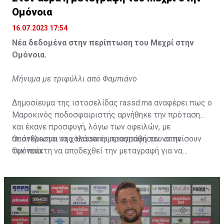
Ομόνοια
16.07.2023 17:54
Νέα δεδομένα στην περίπτωση του Μεχρί στην
Ομόνοια.
Μήνυμα με τριφύλλι από Φαμπιάνο
Δημοσίευμα της ιστοσελίδας rassd.ma αναφέρει πως ο
Μαροκινός ποδοσφαιριστής αρνήθηκε την πρόταση
και έκανε προσφυγή, λόγω των οφειλών, με
αποτέλεσμα να χαλάσει η μεταγραφή του στην
Οι άνθρωποι της Hassania προσπάθησαν να πείσουν
Ομόνοια.
τον παίκτη να αποδεχθεί την μεταγραφή για να
επωφεληθεί και ο ίδιος από το ποσό που θα κόστιζε η
μετακίνησή του, αλλά ο παίκτης αρνήθηκε και επέμεινε
να λύσει το συμβόλαιό του, ώστε να μετακομίσει
ελεύθερα σε οποιαδήποτε νέα ομάδα το τρέχον
καλοκαίρι.