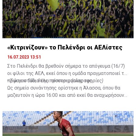
«Κιτρινίζουν» το Πελένδρι οι ΑΕΛίστες
16.07.2023 13:51
Στο Πελένδρι θα βρεθούν σήμερα το απόγευμα (16/7)
οι φίλοι της ΑΕΛ, εκεί όπου η ομάδα πραγματοποιεί το
πρώτο στάδιο της προετοιμασίας της.
•
Έφυγαν δύο, θέλει τέσσερις (πληροφορίες)
Ως σημείο συνάντησης ορίστηκε η Άλασσα, όπου θα
μαζευτούν η ώρα 16:00 και από εκεί θα αναχωρήσουν
με προορισμό το κοινοτικό γήπεδο Πελενδρίου, για να
δώοσυν το παρών τους στην απογευματινή προπόνηση
της ομάδας.