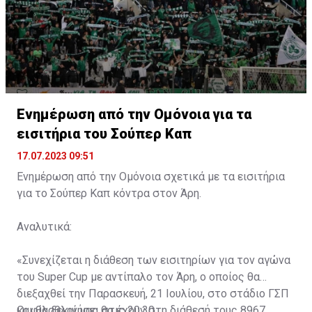
Ενημέρωση από την Ομόνοια για τα
εισιτήρια του Σούπερ Καπ
17.07.2023 09:51
Ενημέρωση από την Ομόνοια σχετικά με τα εισιτήρια
για το Σούπερ Καπ κόντρα στον Άρη.
Αναλυτικά:
«Συνεχίζεται η διάθεση των εισιτηρίων για τον αγώνα
του Super Cup με αντίπαλο τον Άρη, ο οποίος θα
διεξαχθεί την Παρασκευή, 21 Ιουλίου, στο στάδιο ΓΣΠ
και θα ξεκινήσει στις 20:30.
Οι φίλαθλοί μας θα έχουν στη διάθεσή τους 8967