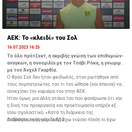
ΑΕΚ: Το «κλειδί» του Σολ
16.07.2023 16:25
Το όλο πρότζεκτ, η ακριβής γνώση των επιθυμιών-
αναγκών, η συνομιλία με τον Τσάβι Ρόκα, η γνωριμία
με τον Άνχελ Γκαρθία.
Ο Φραν Σολ δεν ήταν φειδωλός, όταν ρωτήθηκε από
τους συμπατριώτες του τι τον ώθησε (και έπεισε) να
συνεχίσει την καριέρα του στην ΑΕΚ.
Ήταν όμως μια άλλη ατάκα του που φανέρωσε ότι και
η δική του προεργασία και προετοιμασία υπήρξε εξ
ίσου σχολαστική. «Κατά τη διάρκεια της
ποδοσφαιρικής μου ζωής έχω νιώσει πίεση κι έχω
Διαβάστε τη συνέχεια
ΕΔΩ
ανταποκριθεί. Πρέπει να κάνω το ίδιο, να σκοράρω