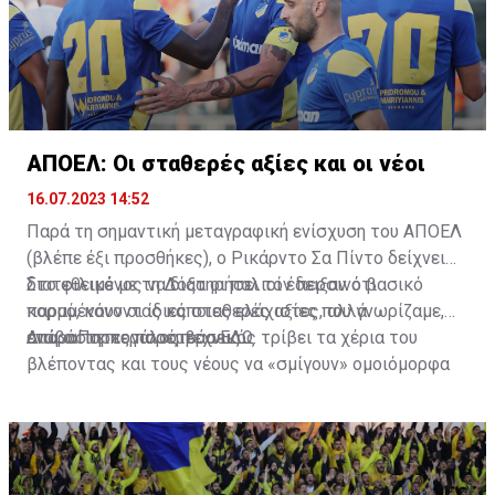
ΑΠΟΕΛ: Οι σταθερές αξίες και οι νέοι
16.07.2023 14:52
Παρά τη σημαντική μεταγραφική ενίσχυση του ΑΠΟΕΛ
(βλέπε έξι προσθήκες), ο Ρικάρντο Σα Πίντο δείχνει
διατεθειμένος να διατηρήσει τον περσινό βασικό
Στο φιλικό με τη Δόξα οι παλιοί έδειξαν ότι
κορμό, κάνοντας κάποιες ελάχιστες, αλλά
παραμένουν οι ίδιες σταθερές αξίες που γνωρίζαμε,
απαραίτητες παρεμβάσεις.
ενώ ο Πορτογάλος τεχνικός τρίβει τα χέρια του
Διαβάστε περισσότερα
ΕΔΩ
.
βλέποντας και τους νέους να «σμίγουν» ομοιόμορφα
στο γήπεδο με το περσινό ρόστερ.