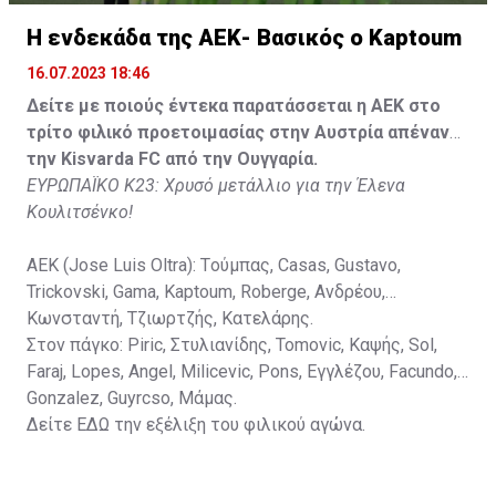
Lippai, Alic, Kormendi, Makowski, Czekus, Ilievski,
H ενδεκάδα της ΑΕΚ- Βασικός ο Kaptoum
Spasic.
16.07.2023 18:46
Στον πάγκο: Petkovic, Cipetic, Kovasic, Jovicic, Szeles,
Δείτε με ποιούς έντεκα παρατάσσεται η ΑΕΚ στο
Vida, Otvos, Lucas, Camas, Mesanovic.
τρίτο φιλικό προετοιμασίας στην Αυστρία απέναντι
την Kisvarda FC από την Ουγγαρία.
ΕΥΡΩΠΑΪΚΟ Κ23: Χρυσό μετάλλιο για την Έλενα
Κουλιτσένκο!
ΑΕΚ (Jose Luis Oltra): Tούμπας, Casas, Gustavo,
Trickovski, Gama, Κaptoum, Roberge, Aνδρέου,
Κωνσταντή, Τζιωρτζής, Κατελάρης.
Στον πάγκο: Piric, Στυλιανίδης, Tomovic, Καψής, Sol,
Faraj, Lopes, Angel, Milicevic, Pons, Εγγλέζου, Facundo,
Gonzalez, Guyrcso, Μάμας.
Δείτε
ΕΔΩ
την εξέλιξη του φιλικού αγώνα.