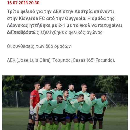
16.07.2023 20:30
Τρίτο φιλικό για την ΑΕΚ στην Αυστρία απέναντι
στην Kisvarda FC από την Ουγγαρία. Η ομάδα της
Λάρνακας ηττήθηκε με 2-1 με το γκολ να πετυχαίνει
ο Γκιούρτσο.
Δείτε
ΕΔΩ
πώς εξελίχθηκε ο φιλικός αγώνας
Οι συνθέσεις των δύο ομάδων:
ΑΕΚ (Jose Luis Oltra): Tούμπας, Casas (65' Facundo),
Gustavo (65' Pons), Trickovski (65' Lopes), Gama (65'
Gyurcso), Κaptoum (46' Καψής (65' Mάμας), Roberge (65'
Tomovic), Aνδρέου (65' Angel) , Κωνσταντή (65' Sol),
Τζιωρτζής (65' Faraj), Κατελάρης (65' Milicevic).
Στον πάγκο: Piric, Στυλιανίδης, Tomovic, Καψής, Sol,
Faraj, Lopes, Angel, Milicevic, Pons, Εγγλέζου, Facundo,
Gonzalez, Guyrcso, Μάμας.
Κisvarda FC (Milos Kruscic): Kovacs, Navratil, Raul, Szor,