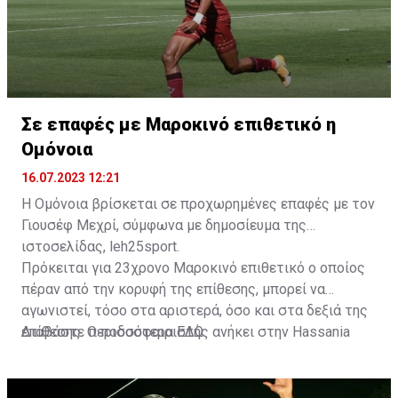
Σε επαφές με Μαροκινό επιθετικό η
Ομόνοια
16.07.2023 12:21
Η Ομόνοια βρίσκεται σε προχωρημένες επαφές με τον
Γιουσέφ Μεχρί, σύμφωνα με δημοσίευμα της
ιστοσελίδας, leh25sport.
Πρόκειται για 23χρονο Μαροκινό επιθετικό ο οποίος
πέραν από την κορυφή της επίθεσης, μπορεί να
αγωνιστεί, τόσο στα αριστερά, όσο και στα δεξιά της
επίθεσης. Ο ποδοσφαιριστής ανήκει στην Hassania
Διαβάστε περισσότερα
ΕΔΩ
.
d'Agadir με την οποία διατηρεί συμβόλαιο μέχρι το
2026.