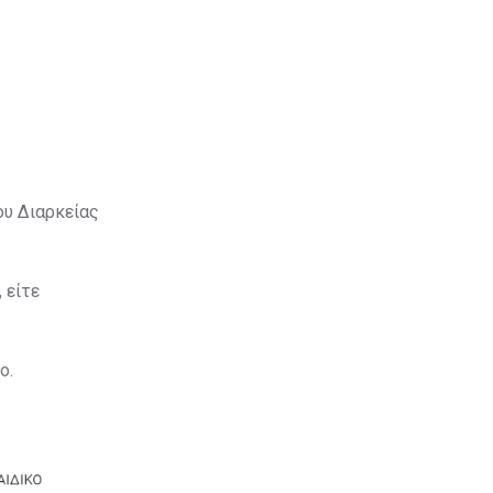
ου Διαρκείας
 είτε
ο.