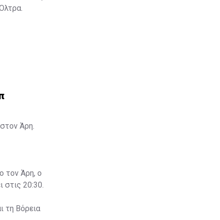
 Όλτρα.
π
στον Άρη.
ο τον Άρη, ο
 στις 20:30.
ι τη Βόρεια