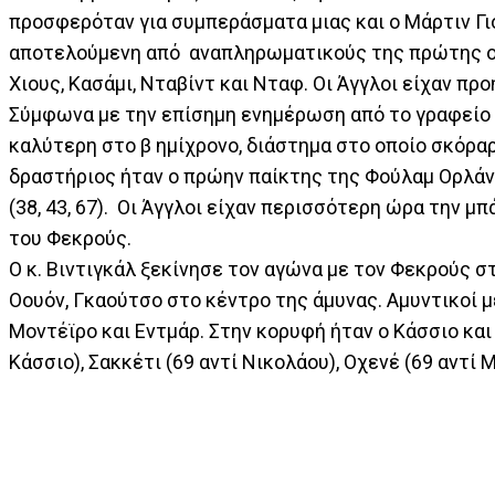
προσφερόταν για συμπεράσματα μιας και ο Μάρτιν Γι
αποτελούμενη από αναπληρωματικούς της πρώτης ομά
Χιους, Κασάμι, Νταβίντ και Νταφ. Οι Άγγλοι είχαν προ
Σύμφωνα με την επίσημη ενημέρωση από το γραφείο τ
καλύτερη στο β ημίχρονο, διάστημα στο οποίο σκόραρ
δραστήριος ήταν ο πρώην παίκτης της Φούλαμ Ορλάντ
(38, 43, 67). Οι Άγγλοι είχαν περισσότερη ώρα την μ
του Φεκρούς.
Ο κ. Βιντιγκάλ ξεκίνησε τον αγώνα με τον Φεκρούς στ
Οουόν, Γκαούτσο στο κέντρο της άμυνας. Αμυντικοί 
Μοντέϊρο και Εντμάρ. Στην κορυφή ήταν ο Κάσσιο και 
Κάσσιο), Σακκέτι (69 αντί Νικολάου), Οχενέ (69 αντί Μ