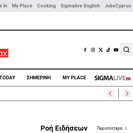
 In
My Place
Cooking
Sigmalive English
JobsCyprus
Sear
TODAY
ΣΗΜΕΡΙΝΗ
MY PLACE
»
Ροή Ειδήσεων
Περισσότερα