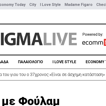
conomy Today
City
I Love Style
Madame Figaro
Check
Powered by:
ΛΑΔΑ
ΠΑΛΑΙΟΛΟΓΙΟ
I LOVE STYLE
ECONOMY 
 κατεβήκαμε και σταθήκαμε ακριβώς πάνω απ’ το πτώμα
 με Φούλαμ