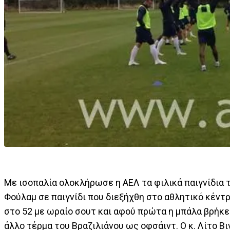
Με ισοπαλία ολοκλήρωσε η ΑΕΛ τα φιλικά παιγνίδια τ
Φούλαμ σε παιγνίδι που διεξήχθη στο αθλητικό κέντ
στο 52 με ωραίο σουτ και αφού πρώτα η μπάλα βρήκε 
άλλο τέρμα του Βραζιλιάνου ως οφσάιντ. Ο κ. Λίτο Β