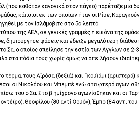
όλ (που καθόταν κανονικά στον πάγκο) παρέταξε μια δ
δας, κάποιοι εκ των οποίων ήταν οι Ρίσε, Καραγκούν
ηγηθεί με τον Ισλάμοβιτς στο 5ο λεπτό.
ύπου της ΑΕΛ, σε γενικές γραμμές η εικόνα της ομάδ
ε, δημιούργησε φάσεις και έδειξε μεγαλύτερη διάθεση
ο Σα, ο οποίος απείλησε την εστία των Άγγλων σε 2-
πάλα στα πόδια τους χωρίς όμως να απειλήσουν ιδιαίτε
ο τέρμα, τους Αϊρόσα (δεξιά) και Γκουϊάμι (αριστερά) 
μέσοι οι Νικολάου και Μπεμπέ ενώ στα φτερά αγωνίσθ
πίσω του ο Σα. Στο β ημίχρονο αγωνίσθηκαν και οι Ταρτ
οντέϊρο), Θεοφίλου (80 αντί Οουόν), Έμπο (84 αντί του 