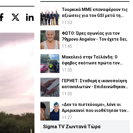
Τουρκικά ΜΜΕ επαναφέρουν τις
αξιώσεις για τον GSI μετά τη
συμφωνία Meridiam
11:53
ΦΩΤΟ: Ώρες αγωνίας για τον
79χρονο Angelov - Τον έχετε δει;
11:45
Μακελειό στην Ταϊλάνδη: Ο
έφηβος σκότωσε πρώτα τον
παππού και τη γιαγιά του
11:35
ΓΕΡΗΕΤ: Σταθερή η ικανοποίηση
καταναλωτών - Επιδεινώθηκαν
οι υπηρεσίες δικτύου
11:35
«Δεν το πιστεύουμε», λένε οι
Αμερικανοί που υιοθέτησαν τον
Αφγανό στη Λέσβο
11:27
Sigma TV Ζωντανά Τώρα
ΑΚΕΛ για διορισμούς: Παράπονα