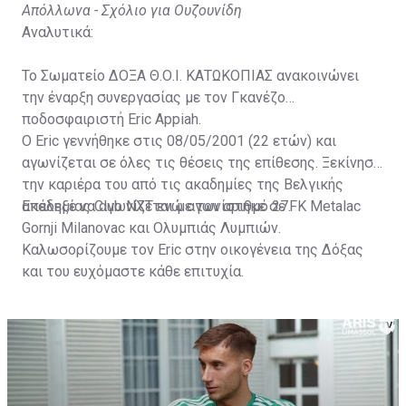
Απόλλωνα - Σχόλιο για Ουζουνίδη
Αναλυτικά:
Το Σωματείο ΔΟΞΑ Θ.Ο.Ι. ΚΑΤΩΚΟΠΙΑΣ ανακοινώνει
την έναρξη συνεργασίας με τον Γκανέζο
ποδοσφαιριστή Eric Appiah.
Ο Eric γεννήθηκε στις 08/05/2001 (22 ετών) και
αγωνίζεται σε όλες τις θέσεις της επίθεσης. Ξεκίνησε
την καριέρα του από τις ακαδημίες της Βελγικής
ακαδημίας Club NXT ενώ αγωνίστηκε σε FK Metalac
Επέλεξε να αγωνίζεται με τον αριθμό 27.
Gornji Milanovac και Ολυμπιάς Λυμπιών.
Καλωσορίζουμε τον Eric στην οικογένεια της Δόξας
και του ευχόμαστε κάθε επιτυχία.