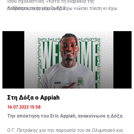
ίσου σχολαστική. «Κατά τη διάρκεια της
ποδοσφαιρικής μου ζωής έχω νιώσει πίεση κι έχω
Διαβάστε τη συνέχεια
ΕΔΩ
ανταποκριθεί. Πρέπει να κάνω το ίδιο, να σκοράρω
τέρματα που θα βοηθήσουν την ομάδα», δήλωσε ο
31χρονος άσος.
Στη Δόξα ο Appiah
16.07.2023 15:58
Την απόκτηση του Eric Appiah, ανακοίνωσε η Δόξα.
Ο Γ. Πετράκης για την παρουσία του σε Ολυμπιακό και