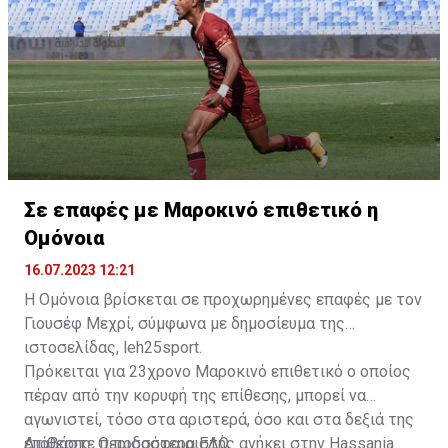
της ομάδας.
Σε επαφές με Μαροκινό επιθετικό η
Ομόνοια
16.07.2023 12:21
Η Ομόνοια βρίσκεται σε προχωρημένες επαφές με τον
Γιουσέφ Μεχρί, σύμφωνα με δημοσίευμα της
ιστοσελίδας, leh25sport.
Πρόκειται για 23χρονο Μαροκινό επιθετικό ο οποίος
πέραν από την κορυφή της επίθεσης, μπορεί να
αγωνιστεί, τόσο στα αριστερά, όσο και στα δεξιά της
επίθεσης. Ο ποδοσφαιριστής ανήκει στην Hassania
Διαβάστε περισσότερα
ΕΔΩ
.