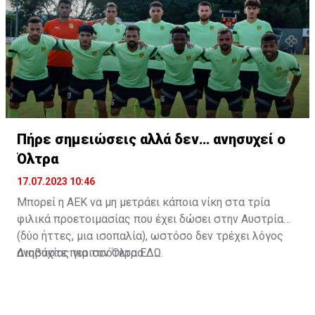
Πήρε σημειώσεις αλλά δεν… ανησυχεί ο
Όλτρα
17.07.2023 10:46
Μπορεί η ΑΕΚ να μη μετράει κάποια νίκη στα τρία
φιλικά προετοιμασίας που έχει δώσει στην Αυστρία
(δύο ήττες, μια ισοπαλία), ωστόσο δεν τρέχει λόγος
ανησυχίας για τον Όλτρα.
Διαβάστε περισσότερα
ΕΔΩ
.