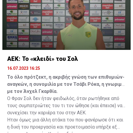
ελεύθερα σε οποιαδήποτε νέα ομάδα το τρέχον
καλοκαίρι.
ΑΕΚ: Το «κλειδί» του Σολ
16.07.2023 16:25
Το όλο πρότζεκτ, η ακριβής γνώση των επιθυμιών-
αναγκών, η συνομιλία με τον Τσάβι Ρόκα, η γνωριμία
με τον Άνχελ Γκαρθία.
Ο Φραν Σολ δεν ήταν φειδωλός, όταν ρωτήθηκε από
τους συμπατριώτες του τι τον ώθησε (και έπεισε) να
συνεχίσει την καριέρα του στην ΑΕΚ.
Ήταν όμως μια άλλη ατάκα του που φανέρωσε ότι και
η δική του προεργασία και προετοιμασία υπήρξε εξ