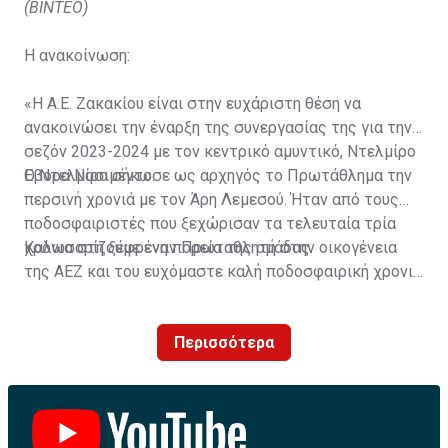
(ΒΙΝΤΕΟ)
Η ανακοίνωση:
«Η Α.Ε. Ζακακίου είναι στην ευχάριστη θέση να
ανακοινώσει την έναρξη της συνεργασίας της για την
σεζόν 2023-2024 με τον κεντρικό αμυντικό, Ντελμίρο
Έβορα Νασιμέντο.
Ο Ντελμίρο σήκωσε ως αρχηγός το Πρωτάθλημα την
περσινή χρονιά με τον Άρη Λεμεσού. Ήταν από τους
ποδοσφαιριστές που ξεχώρισαν τα τελευταία τρία
χρόνια στη ξέφρενη πορεία της ομάδας.
Καλωσορίζουμε έναν Πρωταθλητή στην οικογένεια
της ΑΕΖ και του ευχόμαστε καλή ποδοσφαιρική χρονιά
με τα χρώματα της ομάδας μας!»
Περισσότερα