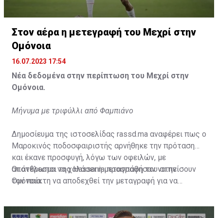
Η δημοσίευση κοινοποιήθηκε από το χρήστη サンフレッチェ広島 (@
Στον αέρα η μετεγραφή του Μεχρί στην
Ομόνοια
16.07.2023 17:54
Νέα δεδομένα στην περίπτωση του Μεχρί στην
Ομόνοια.
Μήνυμα με τριφύλλι από Φαμπιάνο
Δημοσίευμα της ιστοσελίδας rassd.ma αναφέρει πως ο
Μαροκινός ποδοσφαιριστής αρνήθηκε την πρόταση
και έκανε προσφυγή, λόγω των οφειλών, με
αποτέλεσμα να χαλάσει η μεταγραφή του στην
Οι άνθρωποι της Hassania προσπάθησαν να πείσουν
Ομόνοια.
τον παίκτη να αποδεχθεί την μεταγραφή για να
επωφεληθεί και ο ίδιος από το ποσό που θα κόστιζε η
μετακίνησή του, αλλά ο παίκτης αρνήθηκε και επέμεινε
να λύσει το συμβόλαιό του, ώστε να μετακομίσει