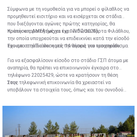
Σύμφωνα με τη νομοθεσία για να μπορεί ο φίλαθλος να
προμηθευτεί εισιτήριο και να εισέρχεται σε στάδια
που διεξάγονται αγώνες πρώτης κατηγορίας, θα
πρέπει απαραιτήτως να έχει εκδώσει Κάρτα Φιλάθλου,
Κρατήσεις ΑΜΕΑ (μέχρι τις 17/07/2023)
την οποία υποχρεούται να επιδεικνύει κατά την είσοδό
του στο στάδιο και κατά την αγορά του εισιτηρίου.
Έχουμε στην διάθεση μας 14 θέσεις για τροχοκάθισμα.
Για να εξασφαλίσουν είσοδο στο στάδιο ΓΣΠ άτομα με
αναπηρία, θα πρέπει να επικοινωνούν έγκαιρα στο
τηλέφωνο 22025429, ώστε να κρατήσουν τη θέση
τους.
Στην τηλεφωνική επικοινωνία θα χρειαστεί να
υποβάλουν τα στοιχεία τους, όπως και του συνοδού
τους. Τα στοιχεία που χρειάζονται είναι:
ονοματεπώνυμο, αριθμός πινακίδας αυτοκινήτου,
κάρτα ΑμεΑ και αριθμός κάρτας φιλάθλου του
συνοδού.»