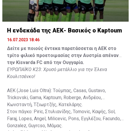
Gonzalez, Guyrcso, Μάμας.
Κisvarda FC (Milos Kruscic): Kovacs, Navratil, Raul, Szor,
Lippai, Alic, Kormendi, Makowski, Czekus, Ilievski,
H ενδεκάδα της ΑΕΚ- Βασικός ο Kaptoum
Spasic.
16.07.2023 18:46
Στον πάγκο: Petkovic, Cipetic, Kovasic, Jovicic, Szeles,
Δείτε με ποιούς έντεκα παρατάσσεται η ΑΕΚ στο
Vida, Otvos, Lucas, Camas, Mesanovic.
τρίτο φιλικό προετοιμασίας στην Αυστρία απέναντι
την Kisvarda FC από την Ουγγαρία.
ΕΥΡΩΠΑΪΚΟ Κ23: Χρυσό μετάλλιο για την Έλενα
Κουλιτσένκο!
ΑΕΚ (Jose Luis Oltra): Tούμπας, Casas, Gustavo,
Trickovski, Gama, Κaptoum, Roberge, Aνδρέου,
Κωνσταντή, Τζιωρτζής, Κατελάρης.
Στον πάγκο: Piric, Στυλιανίδης, Tomovic, Καψής, Sol,
Faraj, Lopes, Angel, Milicevic, Pons, Εγγλέζου, Facundo,
Gonzalez, Guyrcso, Μάμας.