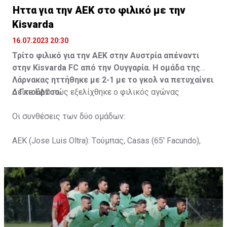
Ήττα για την ΑΕΚ στο φιλικό με την
Kisvarda
16.07.2023 20:30
Τρίτο φιλικό για την ΑΕΚ στην Αυστρία απέναντι
στην Kisvarda FC από την Ουγγαρία. Η ομάδα της
Λάρνακας ηττήθηκε με 2-1 με το γκολ να πετυχαίνει
ο Γκιούρτσο.
Δείτε
ΕΔΩ
πώς εξελίχθηκε ο φιλικός αγώνας
Οι συνθέσεις των δύο ομάδων:
ΑΕΚ (Jose Luis Oltra): Tούμπας, Casas (65' Facundo),
Gustavo (65' Pons), Trickovski (65' Lopes), Gama (65'
Gyurcso), Κaptoum (46' Καψής (65' Mάμας), Roberge (65'
Tomovic), Aνδρέου (65' Angel) , Κωνσταντή (65' Sol),
Τζιωρτζής (65' Faraj), Κατελάρης (65' Milicevic).
Στον πάγκο: Piric, Στυλιανίδης, Tomovic, Καψής, Sol,
Faraj, Lopes, Angel, Milicevic, Pons, Εγγλέζου, Facundo,