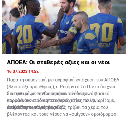
ΑΠΟΕΛ: Οι σταθερές αξίες και οι νέοι
16.07.2023 14:52
Παρά τη σημαντική μεταγραφική ενίσχυση του ΑΠΟΕΛ
(βλέπε έξι προσθήκες), ο Ρικάρντο Σα Πίντο δείχνει
διατεθειμένος να διατηρήσει τον περσινό βασικό
Στο φιλικό με τη Δόξα οι παλιοί έδειξαν ότι
κορμό, κάνοντας κάποιες ελάχιστες, αλλά
παραμένουν οι ίδιες σταθερές αξίες που γνωρίζαμε,
απαραίτητες παρεμβάσεις.
ενώ ο Πορτογάλος τεχνικός τρίβει τα χέρια του
Διαβάστε περισσότερα
ΕΔΩ
.
βλέποντας και τους νέους να «σμίγουν» ομοιόμορφα
στο γήπεδο με το περσινό ρόστερ.