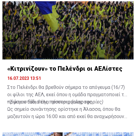
«Κιτρινίζουν» το Πελένδρι οι ΑΕΛίστες
16.07.2023 13:51
Στο Πελένδρι θα βρεθούν σήμερα το απόγευμα (16/7)
οι φίλοι της ΑΕΛ, εκεί όπου η ομάδα πραγματοποιεί το
πρώτο στάδιο της προετοιμασίας της.
•
Έφυγαν δύο, θέλει τέσσερις (πληροφορίες)
Ως σημείο συνάντησης ορίστηκε η Άλασσα, όπου θα
μαζευτούν η ώρα 16:00 και από εκεί θα αναχωρήσουν
με προορισμό το κοινοτικό γήπεδο Πελενδρίου, για να
δώοσυν το παρών τους στην απογευματινή προπόνηση