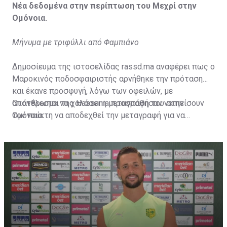
Νέα δεδομένα στην περίπτωση του Μεχρί στην
Ομόνοια.
Μήνυμα με τριφύλλι από Φαμπιάνο
Δημοσίευμα της ιστοσελίδας rassd.ma αναφέρει πως ο
Μαροκινός ποδοσφαιριστής αρνήθηκε την πρόταση
και έκανε προσφυγή, λόγω των οφειλών, με
αποτέλεσμα να χαλάσει η μεταγραφή του στην
Οι άνθρωποι της Hassania προσπάθησαν να πείσουν
Ομόνοια.
τον παίκτη να αποδεχθεί την μεταγραφή για να
επωφεληθεί και ο ίδιος από το ποσό που θα κόστιζε η
μετακίνησή του, αλλά ο παίκτης αρνήθηκε και επέμεινε
να λύσει το συμβόλαιό του, ώστε να μετακομίσει
ελεύθερα σε οποιαδήποτε νέα ομάδα το τρέχον
καλοκαίρι.