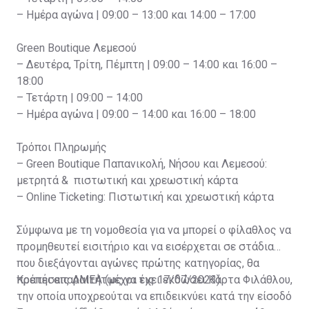
– Ημέρα αγώνα | 09:00 – 13:00 και 14:00 – 17:00
Green Boutique Λεμεσού
– Δευτέρα, Τρίτη, Πέμπτη | 09:00 – 14:00 και 16:00 –
18:00
– Τετάρτη | 09:00 – 14:00
– Ημέρα αγώνα | 09:00 – 14:00 και 16:00 – 18:00
Τρόποι Πληρωμής
– Green Boutique Παπανικολή, Νήσου και Λεμεσού:
μετρητά & πιστωτική και χρεωστική κάρτα
– Online Ticketing: Πιστωτική και χρεωστική κάρτα
Σύμφωνα με τη νομοθεσία για να μπορεί ο φίλαθλος να
προμηθευτεί εισιτήριο και να εισέρχεται σε στάδια
που διεξάγονται αγώνες πρώτης κατηγορίας, θα
πρέπει απαραιτήτως να έχει εκδώσει Κάρτα Φιλάθλου,
Κρατήσεις ΑΜΕΑ (μέχρι τις 17/07/2023)
την οποία υποχρεούται να επιδεικνύει κατά την είσοδό