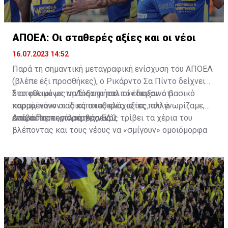
ΑΠΟΕΛ: Οι σταθερές αξίες και οι νέοι
16.07.2023 14:52
Παρά τη σημαντική μεταγραφική ενίσχυση του ΑΠΟΕΛ
(βλέπε έξι προσθήκες), ο Ρικάρντο Σα Πίντο δείχνει
διατεθειμένος να διατηρήσει τον περσινό βασικό
Στο φιλικό με τη Δόξα οι παλιοί έδειξαν ότι
κορμό, κάνοντας κάποιες ελάχιστες, αλλά
παραμένουν οι ίδιες σταθερές αξίες που γνωρίζαμε,
απαραίτητες παρεμβάσεις.
ενώ ο Πορτογάλος τεχνικός τρίβει τα χέρια του
Διαβάστε περισσότερα
ΕΔΩ
.
βλέποντας και τους νέους να «σμίγουν» ομοιόμορφα
στο γήπεδο με το περσινό ρόστερ.