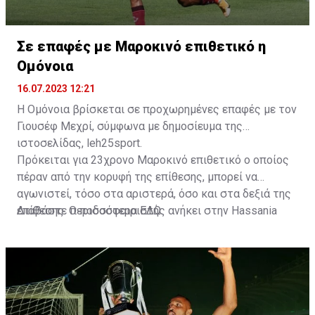
Σε επαφές με Μαροκινό επιθετικό η
Ομόνοια
16.07.2023 12:21
Η Ομόνοια βρίσκεται σε προχωρημένες επαφές με τον
Γιουσέφ Μεχρί, σύμφωνα με δημοσίευμα της
ιστοσελίδας, leh25sport.
Πρόκειται για 23χρονο Μαροκινό επιθετικό ο οποίος
πέραν από την κορυφή της επίθεσης, μπορεί να
αγωνιστεί, τόσο στα αριστερά, όσο και στα δεξιά της
επίθεσης. Ο ποδοσφαιριστής ανήκει στην Hassania
Διαβάστε περισσότερα
ΕΔΩ
.
d'Agadir με την οποία διατηρεί συμβόλαιο μέχρι το
2026.