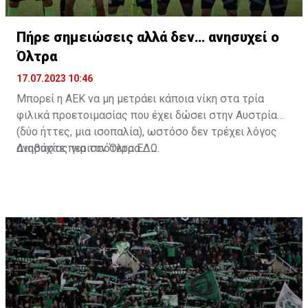
Πήρε σημειώσεις αλλά δεν… ανησυχεί ο
Όλτρα
17.07.2023 10:46
Μπορεί η ΑΕΚ να μη μετράει κάποια νίκη στα τρία
φιλικά προετοιμασίας που έχει δώσει στην Αυστρία
(δύο ήττες, μια ισοπαλία), ωστόσο δεν τρέχει λόγος
ανησυχίας για τον Όλτρα.
Διαβάστε περισσότερα
ΕΔΩ
.