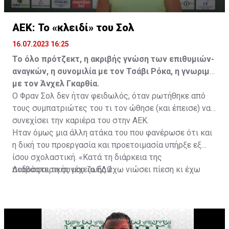
ΑΕΚ: Το «κλειδί» του Σολ
16.07.2023 16:25
Το όλο πρότζεκτ, η ακριβής γνώση των επιθυμιών-
αναγκών, η συνομιλία με τον Τσάβι Ρόκα, η γνωριμία
με τον Άνχελ Γκαρθία.
Ο Φραν Σολ δεν ήταν φειδωλός, όταν ρωτήθηκε από
τους συμπατριώτες του τι τον ώθησε (και έπεισε) να
συνεχίσει την καριέρα του στην ΑΕΚ.
Ήταν όμως μια άλλη ατάκα του που φανέρωσε ότι και
η δική του προεργασία και προετοιμασία υπήρξε εξ
ίσου σχολαστική. «Κατά τη διάρκεια της
ποδοσφαιρικής μου ζωής έχω νιώσει πίεση κι έχω
Διαβάστε τη συνέχεια
ΕΔΩ
ανταποκριθεί. Πρέπει να κάνω το ίδιο, να σκοράρω
τέρματα που θα βοηθήσουν την ομάδα», δήλωσε ο
31χρονος άσος.