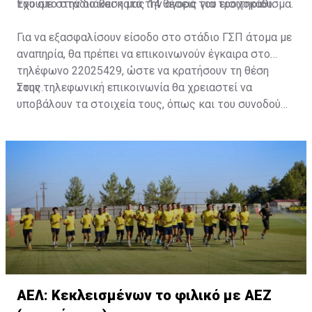
του στο στάδιο και κατά την αγορά του εισιτηρίου.
Έχουμε στην διάθεση μας 14 θέσεις για τροχοκάθισμα.
Για να εξασφαλίσουν είσοδο στο στάδιο ΓΣΠ άτομα με
αναπηρία, θα πρέπει να επικοινωνούν έγκαιρα στο
τηλέφωνο 22025429, ώστε να κρατήσουν τη θέση
τους.
Στην τηλεφωνική επικοινωνία θα χρειαστεί να
υποβάλουν τα στοιχεία τους, όπως και του συνοδού
τους. Τα στοιχεία που χρειάζονται είναι:
ονοματεπώνυμο, αριθμός πινακίδας αυτοκινήτου,
κάρτα ΑμεΑ και αριθμός κάρτας φιλάθλου του
συνοδού.»
ΑΕΛ: Κεκλεισμένων το φιλικό με ΑΕΖ