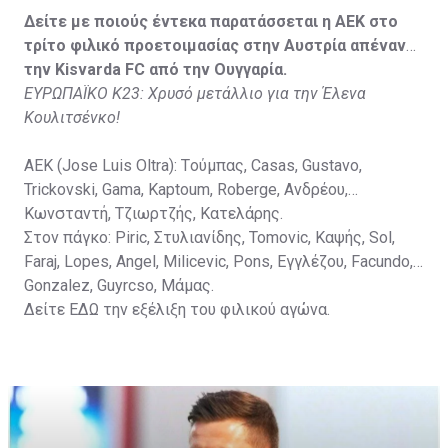
Στον πάγκο: Petkovic, Cipetic, Kovasic, Jovicic, Szeles,
Δείτε με ποιούς έντεκα παρατάσσεται η ΑΕΚ στο
Vida, Otvos, Lucas, Camas, Mesanovic.
τρίτο φιλικό προετοιμασίας στην Αυστρία απέναντι
την Kisvarda FC από την Ουγγαρία.
ΕΥΡΩΠΑΪΚΟ Κ23: Χρυσό μετάλλιο για την Έλενα
Κουλιτσένκο!
ΑΕΚ (Jose Luis Oltra): Tούμπας, Casas, Gustavo,
Trickovski, Gama, Κaptoum, Roberge, Aνδρέου,
Κωνσταντή, Τζιωρτζής, Κατελάρης.
Στον πάγκο: Piric, Στυλιανίδης, Tomovic, Καψής, Sol,
Faraj, Lopes, Angel, Milicevic, Pons, Εγγλέζου, Facundo,
Gonzalez, Guyrcso, Μάμας.
Δείτε
ΕΔΩ
την εξέλιξη του φιλικού αγώνα.