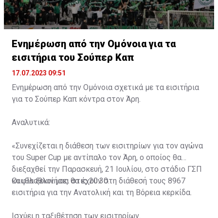
Ενημέρωση από την Ομόνοια για τα
εισιτήρια του Σούπερ Καπ
17.07.2023 09:51
Ενημέρωση από την Ομόνοια σχετικά με τα εισιτήρια
για το Σούπερ Καπ κόντρα στον Άρη.
Αναλυτικά:
«Συνεχίζεται η διάθεση των εισιτηρίων για τον αγώνα
του Super Cup με αντίπαλο τον Άρη, ο οποίος θα
διεξαχθεί την Παρασκευή, 21 Ιουλίου, στο στάδιο ΓΣΠ
και θα ξεκινήσει στις 20:30.
Οι φίλαθλοί μας θα έχουν στη διάθεσή τους 8967
εισιτήρια για την Ανατολική και τη Βόρεια κερκίδα.
Ισχύει η ταξιθέτηση των εισιτηρίων.