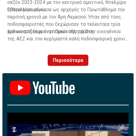
σεζόν 2023-2024 με τον κεντρικό αμυντικό, Ντελμίρο
Έβορα Νασιμέντο.
Ο Ντελμίρο σήκωσε ως αρχηγός το Πρωτάθλημα την
περσινή χρονιά με τον Άρη Λεμεσού. Ήταν από τους
ποδοσφαιριστές που ξεχώρισαν τα τελευταία τρία
χρόνια στη ξέφρενη πορεία της ομάδας.
Καλωσορίζουμε έναν Πρωταθλητή στην οικογένεια
της ΑΕΖ και του ευχόμαστε καλή ποδοσφαιρική χρονιά
με τα χρώματα της ομάδας μας!»
Περισσότερα