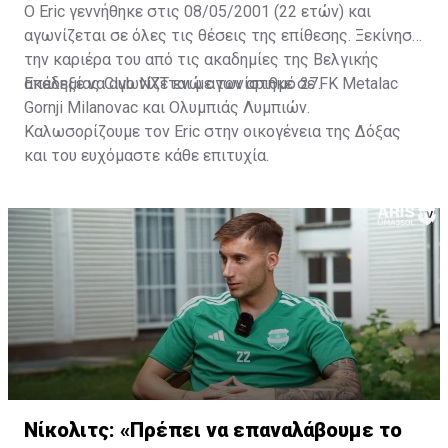
Ο Eric γεννήθηκε στις 08/05/2001 (22 ετών) και
αγωνίζεται σε όλες τις θέσεις της επίθεσης. Ξεκίνησε
την καριέρα του από τις ακαδημίες της Βελγικής
ακαδημίας Club NXT ενώ αγωνίστηκε σε FK Metalac
Επέλεξε να αγωνίζεται με τον αριθμό 27.
Gornji Milanovac και Ολυμπιάς Λυμπιών.
Καλωσορίζουμε τον Eric στην οικογένεια της Δόξας
και του ευχόμαστε κάθε επιτυχία.
Νίκολιτς: «Πρέπει να επαναλάβουμε το