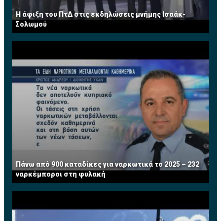
Η άφιξη του ΠτΔ στις εκδηλώσεις μνήμης Ισαάκ-
Σολωμού
Πάνω από 900 καταδίκες για ναρκωτικά το 2025 – 232
ναρκέμποροι στη φυλακή