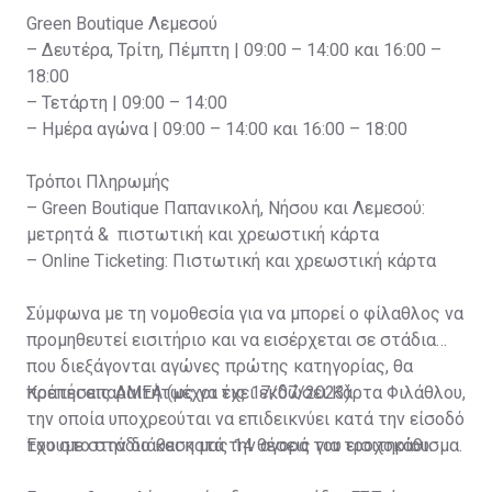
Green Boutique Λεμεσού
– Δευτέρα, Τρίτη, Πέμπτη | 09:00 – 14:00 και 16:00 –
18:00
– Τετάρτη | 09:00 – 14:00
– Ημέρα αγώνα | 09:00 – 14:00 και 16:00 – 18:00
Τρόποι Πληρωμής
– Green Boutique Παπανικολή, Νήσου και Λεμεσού:
μετρητά & πιστωτική και χρεωστική κάρτα
– Online Ticketing: Πιστωτική και χρεωστική κάρτα
Σύμφωνα με τη νομοθεσία για να μπορεί ο φίλαθλος να
προμηθευτεί εισιτήριο και να εισέρχεται σε στάδια
που διεξάγονται αγώνες πρώτης κατηγορίας, θα
πρέπει απαραιτήτως να έχει εκδώσει Κάρτα Φιλάθλου,
Κρατήσεις ΑΜΕΑ (μέχρι τις 17/07/2023)
την οποία υποχρεούται να επιδεικνύει κατά την είσοδό
του στο στάδιο και κατά την αγορά του εισιτηρίου.
Έχουμε στην διάθεση μας 14 θέσεις για τροχοκάθισμα.