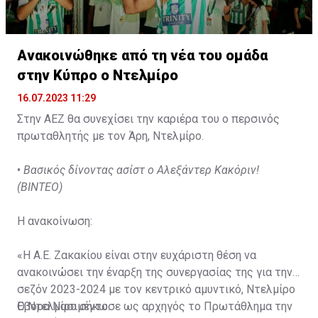
Ανακοινώθηκε από τη νέα του ομάδα
στην Κύπρο ο Ντελμίρο
16.07.2023 11:29
Στην ΑΕΖ θα συνεχίσει την καριέρα του ο περσινός
πρωταθλητής με τον Άρη, Ντελμίρο.
•
Βασικός δίνοντας ασίστ ο Αλεξάντερ Κακόριν!
(ΒΙΝΤΕΟ)
Η ανακοίνωση:
«Η Α.Ε. Ζακακίου είναι στην ευχάριστη θέση να
ανακοινώσει την έναρξη της συνεργασίας της για την
σεζόν 2023-2024 με τον κεντρικό αμυντικό, Ντελμίρο
Έβορα Νασιμέντο.
Ο Ντελμίρο σήκωσε ως αρχηγός το Πρωτάθλημα την