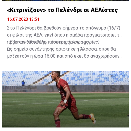
«Κιτρινίζουν» το Πελένδρι οι ΑΕΛίστες
16.07.2023 13:51
Στο Πελένδρι θα βρεθούν σήμερα το απόγευμα (16/7)
οι φίλοι της ΑΕΛ, εκεί όπου η ομάδα πραγματοποιεί το
πρώτο στάδιο της προετοιμασίας της.
•
Έφυγαν δύο, θέλει τέσσερις (πληροφορίες)
Ως σημείο συνάντησης ορίστηκε η Άλασσα, όπου θα
μαζευτούν η ώρα 16:00 και από εκεί θα αναχωρήσουν
με προορισμό το κοινοτικό γήπεδο Πελενδρίου, για να
δώοσυν το παρών τους στην απογευματινή προπόνηση
της ομάδας.