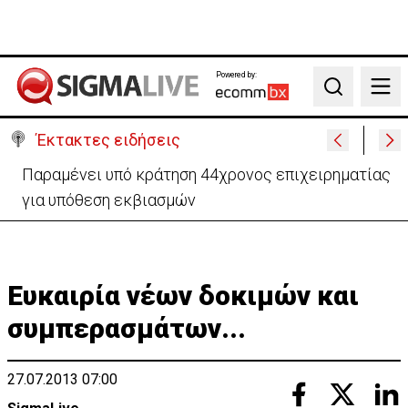
Powered by:
Search
Έκτακτες ειδήσεις
Παπασταύρου: Η Meridiam δίνει νέα δυναμική στον
Great Sea Interconnector (VID)
Ευκαιρία νέων δοκιμών και
συμπερασμάτων...
27.07.2013 07:00