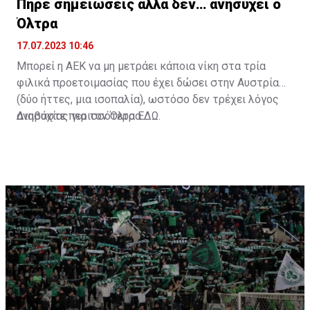
Πήρε σημειώσεις αλλά δεν… ανησυχεί ο
Όλτρα
17.07.2023 10:46
Μπορεί η ΑΕΚ να μη μετράει κάποια νίκη στα τρία
φιλικά προετοιμασίας που έχει δώσει στην Αυστρία
(δύο ήττες, μια ισοπαλία), ωστόσο δεν τρέχει λόγος
ανησυχίας για τον Όλτρα.
Διαβάστε περισσότερα
ΕΔΩ
.