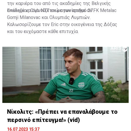
την καριέρα του από τις ακαδημίες της Βελγικής
ακαδημίας Club NXT ενώ αγωνίστηκε σε FK Metalac
Επέλεξε να αγωνίζεται με τον αριθμό 27.
Gornji Milanovac και Ολυμπιάς Λυμπιών.
Καλωσορίζουμε τον Eric στην οικογένεια της Δόξας
και του ευχόμαστε κάθε επιτυχία.
Νίκολιτς: «Πρέπει να επαναλάβουμε το
περσινό επίτευγμα!» (vid)
16.07.2023 15:37