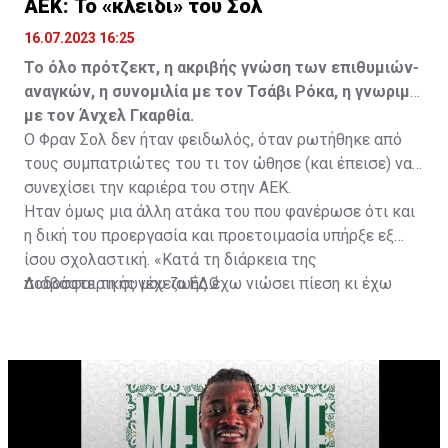
ΑΕΚ: Το «κλειδί» του Σολ
16.07.2023 16:25
Το όλο πρότζεκτ, η ακριβής γνώση των επιθυμιών-
αναγκών, η συνομιλία με τον Τσάβι Ρόκα, η γνωριμία
με τον Άνχελ Γκαρθία.
Ο Φραν Σολ δεν ήταν φειδωλός, όταν ρωτήθηκε από
τους συμπατριώτες του τι τον ώθησε (και έπεισε) να
συνεχίσει την καριέρα του στην ΑΕΚ.
Ήταν όμως μια άλλη ατάκα του που φανέρωσε ότι και
η δική του προεργασία και προετοιμασία υπήρξε εξ
ίσου σχολαστική. «Κατά τη διάρκεια της
ποδοσφαιρικής μου ζωής έχω νιώσει πίεση κι έχω
Διαβάστε τη συνέχεια
ΕΔΩ
ανταποκριθεί. Πρέπει να κάνω το ίδιο, να σκοράρω
τέρματα που θα βοηθήσουν την ομάδα», δήλωσε ο
31χρονος άσος.