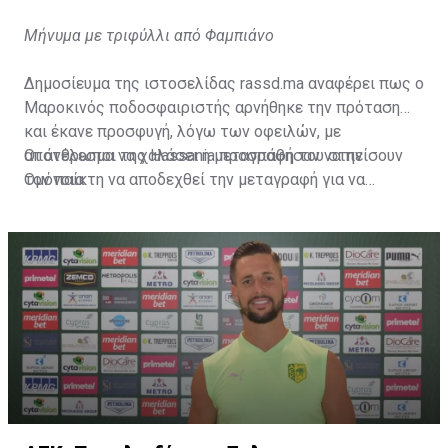
Μήνυμα με τριφύλλι από Φαμπιάνο
Δημοσίευμα της ιστοσελίδας rassd.ma αναφέρει πως ο
Μαροκινός ποδοσφαιριστής αρνήθηκε την πρόταση
και έκανε προσφυγή, λόγω των οφειλών, με
αποτέλεσμα να χαλάσει η μεταγραφή του στην
Οι άνθρωποι της Hassania προσπάθησαν να πείσουν
Ομόνοια.
τον παίκτη να αποδεχθεί την μεταγραφή για να
επωφεληθεί και ο ίδιος από το ποσό που θα κόστιζε η
μετακίνησή του, αλλά ο παίκτης αρνήθηκε και επέμεινε
να λύσει το συμβόλαιό του, ώστε να μετακομίσει
ελεύθερα σε οποιαδήποτε νέα ομάδα το τρέχον
καλοκαίρι.