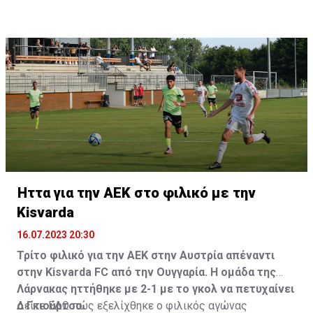
Ήττα για την ΑΕΚ στο φιλικό με την
Kisvarda
16.07.2023 20:30
Τρίτο φιλικό για την ΑΕΚ στην Αυστρία απέναντι
στην Kisvarda FC από την Ουγγαρία. Η ομάδα της
Λάρνακας ηττήθηκε με 2-1 με το γκολ να πετυχαίνει
ο Γκιούρτσο.
Δείτε
ΕΔΩ
πώς εξελίχθηκε ο φιλικός αγώνας