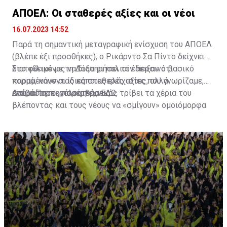
ΑΠΟΕΛ: Οι σταθερές αξίες και οι νέοι
16.07.2023 14:52
Παρά τη σημαντική μεταγραφική ενίσχυση του ΑΠΟΕΛ
(βλέπε έξι προσθήκες), ο Ρικάρντο Σα Πίντο δείχνει
διατεθειμένος να διατηρήσει τον περσινό βασικό
Στο φιλικό με τη Δόξα οι παλιοί έδειξαν ότι
κορμό, κάνοντας κάποιες ελάχιστες, αλλά
παραμένουν οι ίδιες σταθερές αξίες που γνωρίζαμε,
απαραίτητες παρεμβάσεις.
ενώ ο Πορτογάλος τεχνικός τρίβει τα χέρια του
Διαβάστε περισσότερα
ΕΔΩ
.
βλέποντας και τους νέους να «σμίγουν» ομοιόμορφα
στο γήπεδο με το περσινό ρόστερ.