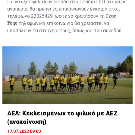
Για να εξασφαλίσουν είσοδο στο στάδιο ΓΣΠ άτομα με
αναπηρία, θα πρέπει να επικοινωνούν έγκαιρα στο
τηλέφωνο 22025429, ώστε να κρατήσουν τη θέση
τους.
Στην τηλεφωνική επικοινωνία θα χρειαστεί να
υποβάλουν τα στοιχεία τους, όπως και του συνοδού
τους. Τα στοιχεία που χρειάζονται είναι:
ονοματεπώνυμο, αριθμός πινακίδας αυτοκινήτου,
κάρτα ΑμεΑ και αριθμός κάρτας φιλάθλου του
συνοδού.»
ΑΕΛ: Κεκλεισμένων το φιλικό με ΑΕΖ
(ανακοίνωση)
17.07.2023 09:00