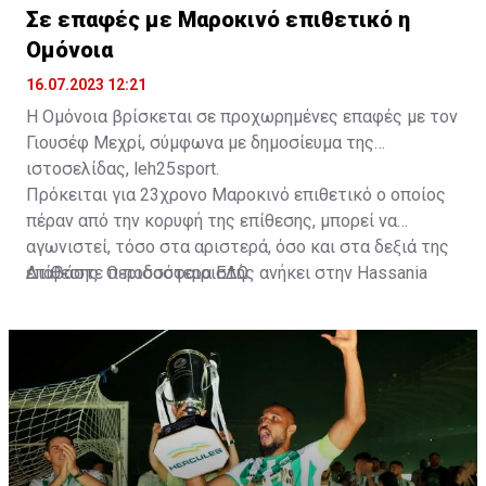
Σε επαφές με Μαροκινό επιθετικό η
Ομόνοια
16.07.2023 12:21
Η Ομόνοια βρίσκεται σε προχωρημένες επαφές με τον
Γιουσέφ Μεχρί, σύμφωνα με δημοσίευμα της
ιστοσελίδας, leh25sport.
Πρόκειται για 23χρονο Μαροκινό επιθετικό ο οποίος
πέραν από την κορυφή της επίθεσης, μπορεί να
αγωνιστεί, τόσο στα αριστερά, όσο και στα δεξιά της
επίθεσης. Ο ποδοσφαιριστής ανήκει στην Hassania
Διαβάστε περισσότερα
ΕΔΩ
.
d'Agadir με την οποία διατηρεί συμβόλαιο μέχρι το
2026.