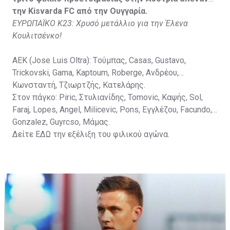
την Kisvarda FC από την Ουγγαρία.
ΕΥΡΩΠΑΪΚΟ Κ23: Χρυσό μετάλλιο για την Έλενα
Κουλιτσένκο!
ΑΕΚ (Jose Luis Oltra): Tούμπας, Casas, Gustavo,
Trickovski, Gama, Κaptoum, Roberge, Aνδρέου,
Κωνσταντή, Τζιωρτζής, Κατελάρης.
Στον πάγκο: Piric, Στυλιανίδης, Tomovic, Καψής, Sol,
Faraj, Lopes, Angel, Milicevic, Pons, Εγγλέζου, Facundo,
Gonzalez, Guyrcso, Μάμας.
Δείτε
ΕΔΩ
την εξέλιξη του φιλικού αγώνα.