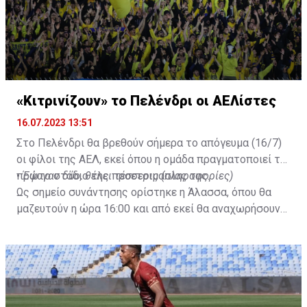
«Κιτρινίζουν» το Πελένδρι οι ΑΕΛίστες
16.07.2023 13:51
Στο Πελένδρι θα βρεθούν σήμερα το απόγευμα (16/7)
οι φίλοι της ΑΕΛ, εκεί όπου η ομάδα πραγματοποιεί το
πρώτο στάδιο της προετοιμασίας της.
•
Έφυγαν δύο, θέλει τέσσερις (πληροφορίες)
Ως σημείο συνάντησης ορίστηκε η Άλασσα, όπου θα
μαζευτούν η ώρα 16:00 και από εκεί θα αναχωρήσουν
με προορισμό το κοινοτικό γήπεδο Πελενδρίου, για να
δώοσυν το παρών τους στην απογευματινή προπόνηση
της ομάδας.