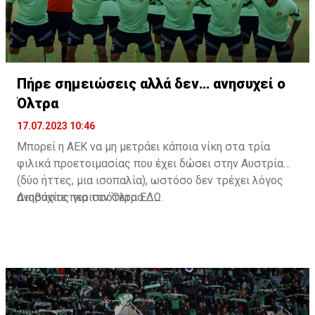
Πήρε σημειώσεις αλλά δεν… ανησυχεί ο
Όλτρα
17.07.2023 10:46
Μπορεί η ΑΕΚ να μη μετράει κάποια νίκη στα τρία
φιλικά προετοιμασίας που έχει δώσει στην Αυστρία
(δύο ήττες, μια ισοπαλία), ωστόσο δεν τρέχει λόγος
ανησυχίας για τον Όλτρα.
Διαβάστε περισσότερα
ΕΔΩ
.