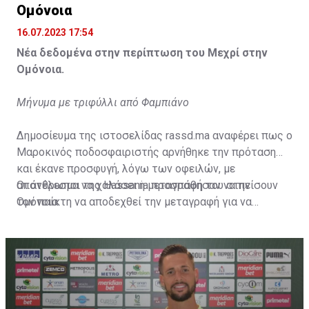
Ομόνοια
16.07.2023 17:54
Νέα δεδομένα στην περίπτωση του Μεχρί στην
Ομόνοια.
Μήνυμα με τριφύλλι από Φαμπιάνο
Δημοσίευμα της ιστοσελίδας rassd.ma αναφέρει πως ο
Μαροκινός ποδοσφαιριστής αρνήθηκε την πρόταση
και έκανε προσφυγή, λόγω των οφειλών, με
αποτέλεσμα να χαλάσει η μεταγραφή του στην
Οι άνθρωποι της Hassania προσπάθησαν να πείσουν
Ομόνοια.
τον παίκτη να αποδεχθεί την μεταγραφή για να
επωφεληθεί και ο ίδιος από το ποσό που θα κόστιζε η
μετακίνησή του, αλλά ο παίκτης αρνήθηκε και επέμεινε
να λύσει το συμβόλαιό του, ώστε να μετακομίσει
ελεύθερα σε οποιαδήποτε νέα ομάδα το τρέχον
καλοκαίρι.