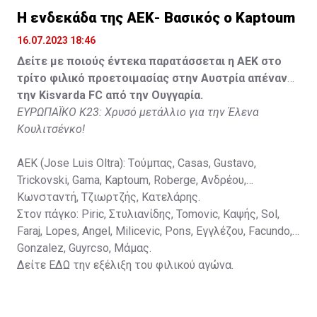
Lippai, Alic, Kormendi, Makowski, Czekus, Ilievski,
H ενδεκάδα της ΑΕΚ- Βασικός ο Kaptoum
Spasic.
16.07.2023 18:46
Στον πάγκο: Petkovic, Cipetic, Kovasic, Jovicic, Szeles,
Δείτε με ποιούς έντεκα παρατάσσεται η ΑΕΚ στο
Vida, Otvos, Lucas, Camas, Mesanovic.
τρίτο φιλικό προετοιμασίας στην Αυστρία απέναντι
την Kisvarda FC από την Ουγγαρία.
ΕΥΡΩΠΑΪΚΟ Κ23: Χρυσό μετάλλιο για την Έλενα
Κουλιτσένκο!
ΑΕΚ (Jose Luis Oltra): Tούμπας, Casas, Gustavo,
Trickovski, Gama, Κaptoum, Roberge, Aνδρέου,
Κωνσταντή, Τζιωρτζής, Κατελάρης.
Στον πάγκο: Piric, Στυλιανίδης, Tomovic, Καψής, Sol,
Faraj, Lopes, Angel, Milicevic, Pons, Εγγλέζου, Facundo,
Gonzalez, Guyrcso, Μάμας.
Δείτε
ΕΔΩ
την εξέλιξη του φιλικού αγώνα.