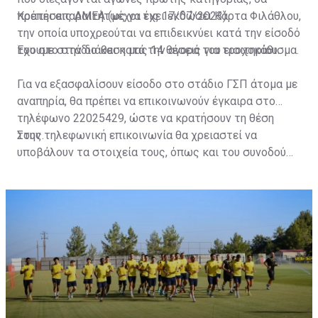
πρέπει απαραιτήτως να έχει εκδώσει Κάρτα Φιλάθλου,
Κρατήσεις ΑΜΕΑ (μέχρι τις 17/07/2023)
την οποία υποχρεούται να επιδεικνύει κατά την είσοδό
του στο στάδιο και κατά την αγορά του εισιτηρίου.
Έχουμε στην διάθεση μας 14 θέσεις για τροχοκάθισμα.
Για να εξασφαλίσουν είσοδο στο στάδιο ΓΣΠ άτομα με
αναπηρία, θα πρέπει να επικοινωνούν έγκαιρα στο
τηλέφωνο 22025429, ώστε να κρατήσουν τη θέση
τους.
Στην τηλεφωνική επικοινωνία θα χρειαστεί να
υποβάλουν τα στοιχεία τους, όπως και του συνοδού
τους. Τα στοιχεία που χρειάζονται είναι:
ονοματεπώνυμο, αριθμός πινακίδας αυτοκινήτου,
κάρτα ΑμεΑ και αριθμός κάρτας φιλάθλου του
συνοδού.»