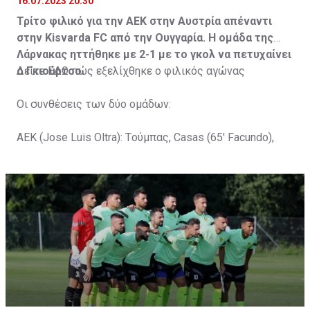
16.07.2023 20:30
Τρίτο φιλικό για την ΑΕΚ στην Αυστρία απέναντι
στην Kisvarda FC από την Ουγγαρία. Η ομάδα της
Λάρνακας ηττήθηκε με 2-1 με το γκολ να πετυχαίνει
ο Γκιούρτσο.
Δείτε
ΕΔΩ
πώς εξελίχθηκε ο φιλικός αγώνας
Οι συνθέσεις των δύο ομάδων:
ΑΕΚ (Jose Luis Oltra): Tούμπας, Casas (65' Facundo),
Gustavo (65' Pons), Trickovski (65' Lopes), Gama (65'
Gyurcso), Κaptoum (46' Καψής (65' Mάμας), Roberge (65'
Tomovic), Aνδρέου (65' Angel) , Κωνσταντή (65' Sol),
Τζιωρτζής (65' Faraj), Κατελάρης (65' Milicevic).
Στον πάγκο: Piric, Στυλιανίδης, Tomovic, Καψής, Sol,
Faraj, Lopes, Angel, Milicevic, Pons, Εγγλέζου, Facundo,
Gonzalez, Guyrcso, Μάμας.
Κisvarda FC (Milos Kruscic): Kovacs, Navratil, Raul, Szor,