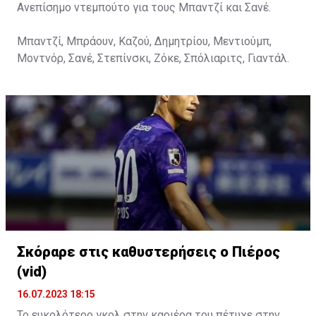
Ανεπίσημο ντεμπούτο για τους Μπαντζί και Σανέ.
Μπαντζί, Μπράουν, Καζού, Δημητρίου, Μεντιούμπ,
Μοντνόρ, Σανέ, Στεπίνσκι, Ζόκε, Σπόλιαριτς, Γιαντάλ.
Σκόραρε στις καθυστερήσεις ο Πιέρος
(vid)
16.07.2023 18:15
Το ευκολότερο γκολ στην καριέρα του πέτυχε στην