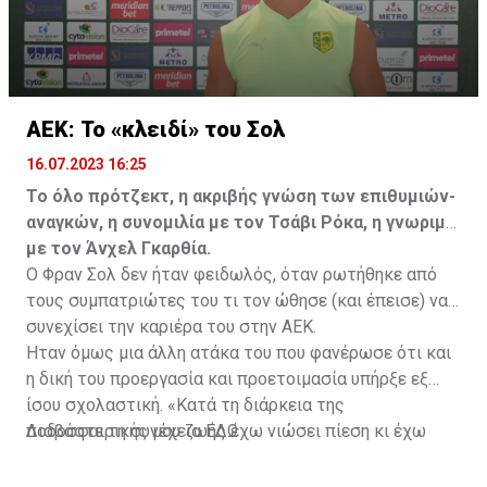
ΑΕΚ: Το «κλειδί» του Σολ
16.07.2023 16:25
Το όλο πρότζεκτ, η ακριβής γνώση των επιθυμιών-
αναγκών, η συνομιλία με τον Τσάβι Ρόκα, η γνωριμία
με τον Άνχελ Γκαρθία.
Ο Φραν Σολ δεν ήταν φειδωλός, όταν ρωτήθηκε από
τους συμπατριώτες του τι τον ώθησε (και έπεισε) να
συνεχίσει την καριέρα του στην ΑΕΚ.
Ήταν όμως μια άλλη ατάκα του που φανέρωσε ότι και
η δική του προεργασία και προετοιμασία υπήρξε εξ
ίσου σχολαστική. «Κατά τη διάρκεια της
ποδοσφαιρικής μου ζωής έχω νιώσει πίεση κι έχω
Διαβάστε τη συνέχεια
ΕΔΩ
ανταποκριθεί. Πρέπει να κάνω το ίδιο, να σκοράρω
τέρματα που θα βοηθήσουν την ομάδα», δήλωσε ο