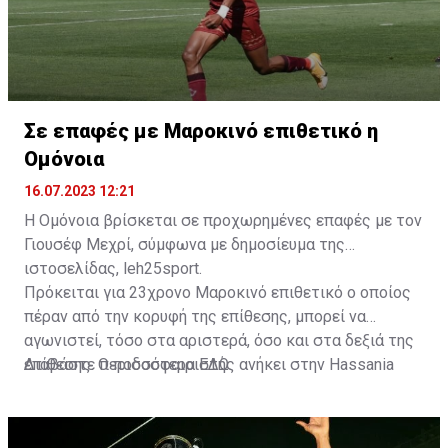
Σε επαφές με Μαροκινό επιθετικό η
Ομόνοια
16.07.2023 12:21
Η Ομόνοια βρίσκεται σε προχωρημένες επαφές με τον
Γιουσέφ Μεχρί, σύμφωνα με δημοσίευμα της
ιστοσελίδας, leh25sport.
Πρόκειται για 23χρονο Μαροκινό επιθετικό ο οποίος
πέραν από την κορυφή της επίθεσης, μπορεί να
αγωνιστεί, τόσο στα αριστερά, όσο και στα δεξιά της
επίθεσης. Ο ποδοσφαιριστής ανήκει στην Hassania
Διαβάστε περισσότερα
ΕΔΩ
.
d'Agadir με την οποία διατηρεί συμβόλαιο μέχρι το
2026.