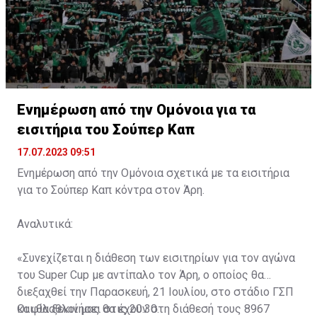
Ενημέρωση από την Ομόνοια για τα
εισιτήρια του Σούπερ Καπ
17.07.2023 09:51
Ενημέρωση από την Ομόνοια σχετικά με τα εισιτήρια
για το Σούπερ Καπ κόντρα στον Άρη.
Αναλυτικά:
«Συνεχίζεται η διάθεση των εισιτηρίων για τον αγώνα
του Super Cup με αντίπαλο τον Άρη, ο οποίος θα
διεξαχθεί την Παρασκευή, 21 Ιουλίου, στο στάδιο ΓΣΠ
και θα ξεκινήσει στις 20:30.
Οι φίλαθλοί μας θα έχουν στη διάθεσή τους 8967