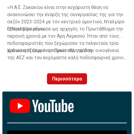
«Η Α.Ε. Ζακακίου είναι στην ευχάριστη θέση να
ανακοινώσει την έναρξη της συνεργασίας της για την
σεζόν 2023-2024 με τον κεντρικό αμυντικό, Ντελμίρο
Έβορα Νασιμέντο.
Ο Ντελμίρο σήκωσε ως αρχηγός το Πρωτάθλημα την
περσινή χρονιά με τον Άρη Λεμεσού. Ήταν από τους
ποδοσφαιριστές που ξεχώρισαν τα τελευταία τρία
χρόνια στη ξέφρενη πορεία της ομάδας.
Καλωσορίζουμε έναν Πρωταθλητή στην οικογένεια
της ΑΕΖ και του ευχόμαστε καλή ποδοσφαιρική χρονιά
με τα χρώματα της ομάδας μας!»
Περισσότερα