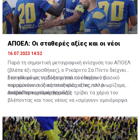
ΑΠΟΕΛ: Οι σταθερές αξίες και οι νέοι
16.07.2023 14:52
Παρά τη σημαντική μεταγραφική ενίσχυση του ΑΠΟΕΛ
(βλέπε έξι προσθήκες), ο Ρικάρντο Σα Πίντο δείχνει
διατεθειμένος να διατηρήσει τον περσινό βασικό
Στο φιλικό με τη Δόξα οι παλιοί έδειξαν ότι
κορμό, κάνοντας κάποιες ελάχιστες, αλλά
παραμένουν οι ίδιες σταθερές αξίες που γνωρίζαμε,
απαραίτητες παρεμβάσεις.
ενώ ο Πορτογάλος τεχνικός τρίβει τα χέρια του
Διαβάστε περισσότερα
ΕΔΩ
.
βλέποντας και τους νέους να «σμίγουν» ομοιόμορφα
στο γήπεδο με το περσινό ρόστερ.