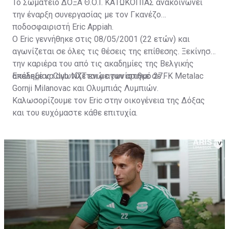
Το Σωματείο ΔΟΞΑ Θ.Ο.Ι. ΚΑΤΩΚΟΠΙΑΣ ανακοινώνει
την έναρξη συνεργασίας με τον Γκανέζο
ποδοσφαιριστή Eric Appiah.
Ο Eric γεννήθηκε στις 08/05/2001 (22 ετών) και
αγωνίζεται σε όλες τις θέσεις της επίθεσης. Ξεκίνησε
την καριέρα του από τις ακαδημίες της Βελγικής
ακαδημίας Club NXT ενώ αγωνίστηκε σε FK Metalac
Επέλεξε να αγωνίζεται με τον αριθμό 27.
Gornji Milanovac και Ολυμπιάς Λυμπιών.
Καλωσορίζουμε τον Eric στην οικογένεια της Δόξας
και του ευχόμαστε κάθε επιτυχία.