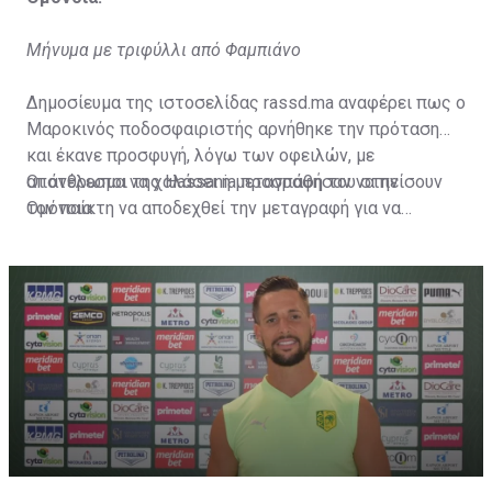
Μήνυμα με τριφύλλι από Φαμπιάνο
Δημοσίευμα της ιστοσελίδας rassd.ma αναφέρει πως ο
Μαροκινός ποδοσφαιριστής αρνήθηκε την πρόταση
και έκανε προσφυγή, λόγω των οφειλών, με
αποτέλεσμα να χαλάσει η μεταγραφή του στην
Οι άνθρωποι της Hassania προσπάθησαν να πείσουν
Ομόνοια.
τον παίκτη να αποδεχθεί την μεταγραφή για να
επωφεληθεί και ο ίδιος από το ποσό που θα κόστιζε η
μετακίνησή του, αλλά ο παίκτης αρνήθηκε και επέμεινε
να λύσει το συμβόλαιό του, ώστε να μετακομίσει
ελεύθερα σε οποιαδήποτε νέα ομάδα το τρέχον
καλοκαίρι.