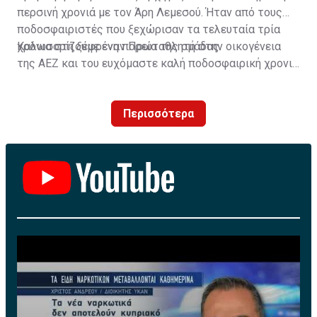
περσινή χρονιά με τον Άρη Λεμεσού. Ήταν από τους
ποδοσφαιριστές που ξεχώρισαν τα τελευταία τρία
χρόνια στη ξέφρενη πορεία της ομάδας.
Καλωσορίζουμε έναν Πρωταθλητή στην οικογένεια
της ΑΕΖ και του ευχόμαστε καλή ποδοσφαιρική χρονιά
με τα χρώματα της ομάδας μας!»
Περισσότερα