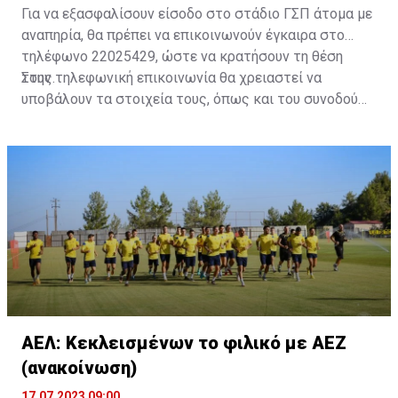
Για να εξασφαλίσουν είσοδο στο στάδιο ΓΣΠ άτομα με
αναπηρία, θα πρέπει να επικοινωνούν έγκαιρα στο
τηλέφωνο 22025429, ώστε να κρατήσουν τη θέση
τους.
Στην τηλεφωνική επικοινωνία θα χρειαστεί να
υποβάλουν τα στοιχεία τους, όπως και του συνοδού
τους. Τα στοιχεία που χρειάζονται είναι:
ονοματεπώνυμο, αριθμός πινακίδας αυτοκινήτου,
κάρτα ΑμεΑ και αριθμός κάρτας φιλάθλου του
συνοδού.»
ΑΕΛ: Κεκλεισμένων το φιλικό με ΑΕΖ
(ανακοίνωση)
17.07.2023 09:00