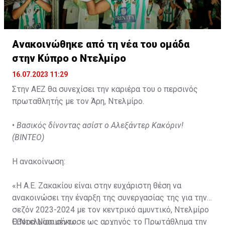
Ανακοινώθηκε από τη νέα του ομάδα
στην Κύπρο ο Ντελμίρο
16.07.2023 11:29
Στην ΑΕΖ θα συνεχίσει την καριέρα του ο περσινός
πρωταθλητής με τον Άρη, Ντελμίρο.
•
Βασικός δίνοντας ασίστ ο Αλεξάντερ Κακόριν!
(ΒΙΝΤΕΟ)
Η ανακοίνωση:
«Η Α.Ε. Ζακακίου είναι στην ευχάριστη θέση να
ανακοινώσει την έναρξη της συνεργασίας της για την
σεζόν 2023-2024 με τον κεντρικό αμυντικό, Ντελμίρο
Έβορα Νασιμέντο.
Ο Ντελμίρο σήκωσε ως αρχηγός το Πρωτάθλημα την