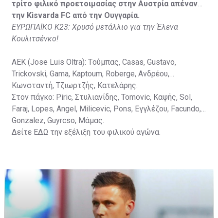
Vida, Otvos, Lucas, Camas, Mesanovic.
τρίτο φιλικό προετοιμασίας στην Αυστρία απέναντι
την Kisvarda FC από την Ουγγαρία.
ΕΥΡΩΠΑΪΚΟ Κ23: Χρυσό μετάλλιο για την Έλενα
Κουλιτσένκο!
ΑΕΚ (Jose Luis Oltra): Tούμπας, Casas, Gustavo,
Trickovski, Gama, Κaptoum, Roberge, Aνδρέου,
Κωνσταντή, Τζιωρτζής, Κατελάρης.
Στον πάγκο: Piric, Στυλιανίδης, Tomovic, Καψής, Sol,
Faraj, Lopes, Angel, Milicevic, Pons, Εγγλέζου, Facundo,
Gonzalez, Guyrcso, Μάμας.
Δείτε
ΕΔΩ
την εξέλιξη του φιλικού αγώνα.