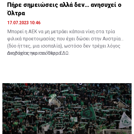
Πήρε σημειώσεις αλλά δεν… ανησυχεί ο
Όλτρα
17.07.2023 10:46
Μπορεί η ΑΕΚ να μη μετράει κάποια νίκη στα τρία
φιλικά προετοιμασίας που έχει δώσει στην Αυστρία
(δύο ήττες, μια ισοπαλία), ωστόσο δεν τρέχει λόγος
ανησυχίας για τον Όλτρα.
Διαβάστε περισσότερα
ΕΔΩ
.