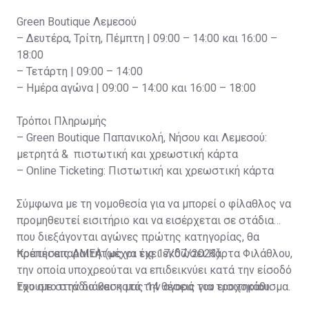
Green Boutique Λεμεσού
– Δευτέρα, Τρίτη, Πέμπτη | 09:00 – 14:00 και 16:00 –
18:00
– Τετάρτη | 09:00 – 14:00
– Ημέρα αγώνα | 09:00 – 14:00 και 16:00 – 18:00
Τρόποι Πληρωμής
– Green Boutique Παπανικολή, Νήσου και Λεμεσού:
μετρητά & πιστωτική και χρεωστική κάρτα
– Online Ticketing: Πιστωτική και χρεωστική κάρτα
Σύμφωνα με τη νομοθεσία για να μπορεί ο φίλαθλος να
προμηθευτεί εισιτήριο και να εισέρχεται σε στάδια
που διεξάγονται αγώνες πρώτης κατηγορίας, θα
πρέπει απαραιτήτως να έχει εκδώσει Κάρτα Φιλάθλου,
Κρατήσεις ΑΜΕΑ (μέχρι τις 17/07/2023)
την οποία υποχρεούται να επιδεικνύει κατά την είσοδό
του στο στάδιο και κατά την αγορά του εισιτηρίου.
Έχουμε στην διάθεση μας 14 θέσεις για τροχοκάθισμα.