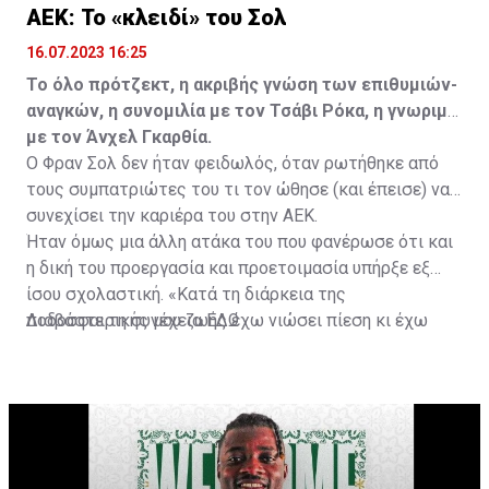
ΑΕΚ: Το «κλειδί» του Σολ
16.07.2023 16:25
Το όλο πρότζεκτ, η ακριβής γνώση των επιθυμιών-
αναγκών, η συνομιλία με τον Τσάβι Ρόκα, η γνωριμία
με τον Άνχελ Γκαρθία.
Ο Φραν Σολ δεν ήταν φειδωλός, όταν ρωτήθηκε από
τους συμπατριώτες του τι τον ώθησε (και έπεισε) να
συνεχίσει την καριέρα του στην ΑΕΚ.
Ήταν όμως μια άλλη ατάκα του που φανέρωσε ότι και
η δική του προεργασία και προετοιμασία υπήρξε εξ
ίσου σχολαστική. «Κατά τη διάρκεια της
ποδοσφαιρικής μου ζωής έχω νιώσει πίεση κι έχω
Διαβάστε τη συνέχεια
ΕΔΩ
ανταποκριθεί. Πρέπει να κάνω το ίδιο, να σκοράρω
τέρματα που θα βοηθήσουν την ομάδα», δήλωσε ο
31χρονος άσος.