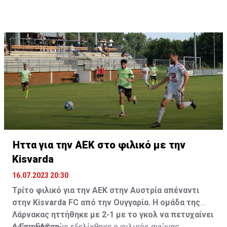
Ήττα για την ΑΕΚ στο φιλικό με την
Kisvarda
16.07.2023 20:30
Τρίτο φιλικό για την ΑΕΚ στην Αυστρία απέναντι
στην Kisvarda FC από την Ουγγαρία. Η ομάδα της
Λάρνακας ηττήθηκε με 2-1 με το γκολ να πετυχαίνει
ο Γκιούρτσο.
Δείτε
ΕΔΩ
πώς εξελίχθηκε ο φιλικός αγώνας