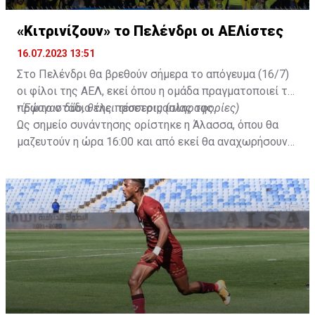
«Κιτρινίζουν» το Πελένδρι οι ΑΕΛίστες
16.07.2023 13:51
Στο Πελένδρι θα βρεθούν σήμερα το απόγευμα (16/7)
οι φίλοι της ΑΕΛ, εκεί όπου η ομάδα πραγματοποιεί το
πρώτο στάδιο της προετοιμασίας της.
•
Έφυγαν δύο, θέλει τέσσερις (πληροφορίες)
Ως σημείο συνάντησης ορίστηκε η Άλασσα, όπου θα
μαζευτούν η ώρα 16:00 και από εκεί θα αναχωρήσουν
με προορισμό το κοινοτικό γήπεδο Πελενδρίου, για να
δώοσυν το παρών τους στην απογευματινή προπόνηση
της ομάδας.