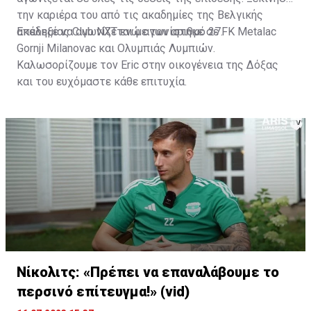
την καριέρα του από τις ακαδημίες της Βελγικής
ακαδημίας Club NXT ενώ αγωνίστηκε σε FK Metalac
Επέλεξε να αγωνίζεται με τον αριθμό 27.
Gornji Milanovac και Ολυμπιάς Λυμπιών.
Καλωσορίζουμε τον Eric στην οικογένεια της Δόξας
και του ευχόμαστε κάθε επιτυχία.
Νίκολιτς: «Πρέπει να επαναλάβουμε το
περσινό επίτευγμα!» (vid)