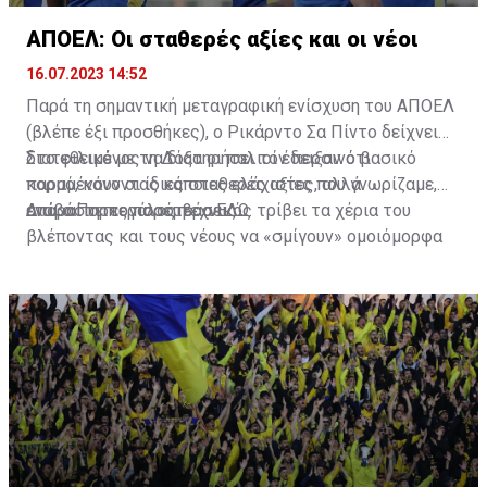
ΑΠΟΕΛ: Οι σταθερές αξίες και οι νέοι
16.07.2023 14:52
Παρά τη σημαντική μεταγραφική ενίσχυση του ΑΠΟΕΛ
(βλέπε έξι προσθήκες), ο Ρικάρντο Σα Πίντο δείχνει
διατεθειμένος να διατηρήσει τον περσινό βασικό
Στο φιλικό με τη Δόξα οι παλιοί έδειξαν ότι
κορμό, κάνοντας κάποιες ελάχιστες, αλλά
παραμένουν οι ίδιες σταθερές αξίες που γνωρίζαμε,
απαραίτητες παρεμβάσεις.
ενώ ο Πορτογάλος τεχνικός τρίβει τα χέρια του
Διαβάστε περισσότερα
ΕΔΩ
.
βλέποντας και τους νέους να «σμίγουν» ομοιόμορφα
στο γήπεδο με το περσινό ρόστερ.