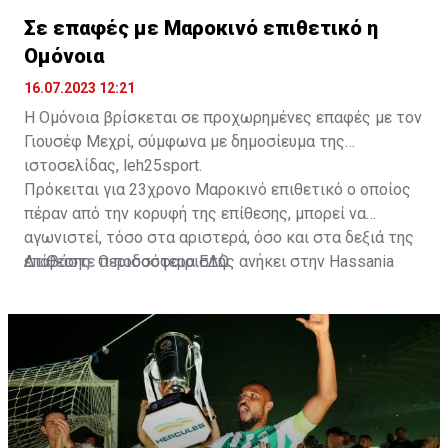
Σε επαφές με Μαροκινό επιθετικό η
Ομόνοια
16.07.2023 12:21
Η Ομόνοια βρίσκεται σε προχωρημένες επαφές με τον
Γιουσέφ Μεχρί, σύμφωνα με δημοσίευμα της
ιστοσελίδας, leh25sport.
Πρόκειται για 23χρονο Μαροκινό επιθετικό ο οποίος
πέραν από την κορυφή της επίθεσης, μπορεί να
αγωνιστεί, τόσο στα αριστερά, όσο και στα δεξιά της
επίθεσης. Ο ποδοσφαιριστής ανήκει στην Hassania
Διαβάστε περισσότερα
ΕΔΩ
.
d'Agadir με την οποία διατηρεί συμβόλαιο μέχρι το
2026.