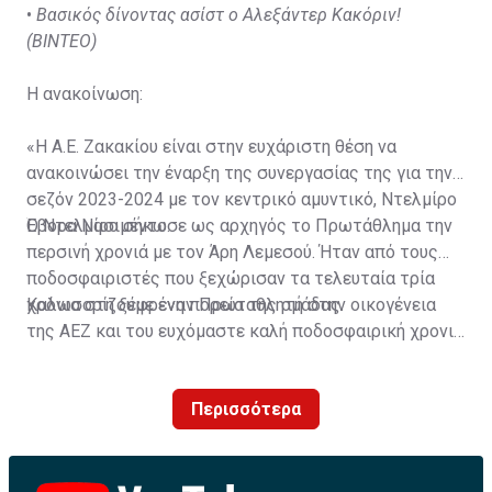
•
Βασικός δίνοντας ασίστ ο Αλεξάντερ Κακόριν!
(ΒΙΝΤΕΟ)
Η ανακοίνωση:
«Η Α.Ε. Ζακακίου είναι στην ευχάριστη θέση να
ανακοινώσει την έναρξη της συνεργασίας της για την
σεζόν 2023-2024 με τον κεντρικό αμυντικό, Ντελμίρο
Έβορα Νασιμέντο.
Ο Ντελμίρο σήκωσε ως αρχηγός το Πρωτάθλημα την
περσινή χρονιά με τον Άρη Λεμεσού. Ήταν από τους
ποδοσφαιριστές που ξεχώρισαν τα τελευταία τρία
χρόνια στη ξέφρενη πορεία της ομάδας.
Καλωσορίζουμε έναν Πρωταθλητή στην οικογένεια
της ΑΕΖ και του ευχόμαστε καλή ποδοσφαιρική χρονιά
με τα χρώματα της ομάδας μας!»
Περισσότερα