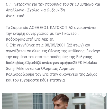
Ο Γ. Πετράκης για την παρουσία του σε Ολυμπιακό και
Απόλλωνα - Σχόλιο για Ουζουνίδη
Αναλυτικά:
Το Σωματείο ΔΟΞΑ Θ.Ο.Ι. ΚΑΤΩΚΟΠΙΑΣ ανακοινώνει
την έναρξη συνεργασίας με τον Γκανέζο
ποδοσφαιριστή Eric Appiah.
Ο Eric γεννήθηκε στις 08/05/2001 (22 ετών) και
αγωνίζεται σε όλες τις θέσεις της επίθεσης. Ξεκίνησε
την καριέρα του από τις ακαδημίες της Βελγικής
ακαδημίας Club NXT ενώ αγωνίστηκε σε FK Metalac
Επέλεξε να αγωνίζεται με τον αριθμό 27.
Gornji Milanovac και Ολυμπιάς Λυμπιών.
Καλωσορίζουμε τον Eric στην οικογένεια της Δόξας
και του ευχόμαστε κάθε επιτυχία.