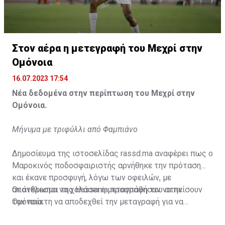
Η δημοσίευση κοινοποιήθηκε από το χρήστη サンフレッチェ広島 (@
Στον αέρα η μετεγραφή του Μεχρί στην
Ομόνοια
16.07.2023 17:54
Νέα δεδομένα στην περίπτωση του Μεχρί στην
Ομόνοια.
Μήνυμα με τριφύλλι από Φαμπιάνο
Δημοσίευμα της ιστοσελίδας rassd.ma αναφέρει πως ο
Μαροκινός ποδοσφαιριστής αρνήθηκε την πρόταση
και έκανε προσφυγή, λόγω των οφειλών, με
αποτέλεσμα να χαλάσει η μεταγραφή του στην
Οι άνθρωποι της Hassania προσπάθησαν να πείσουν
Ομόνοια.
τον παίκτη να αποδεχθεί την μεταγραφή για να
επωφεληθεί και ο ίδιος από το ποσό που θα κόστιζε η