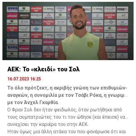
μετακίνησή του, αλλά ο παίκτης αρνήθηκε και επέμεινε
να λύσει το συμβόλαιό του, ώστε να μετακομίσει
ελεύθερα σε οποιαδήποτε νέα ομάδα το τρέχον
καλοκαίρι.
ΑΕΚ: Το «κλειδί» του Σολ
16.07.2023 16:25
Το όλο πρότζεκτ, η ακριβής γνώση των επιθυμιών-
αναγκών, η συνομιλία με τον Τσάβι Ρόκα, η γνωριμία
με τον Άνχελ Γκαρθία.
Ο Φραν Σολ δεν ήταν φειδωλός, όταν ρωτήθηκε από
τους συμπατριώτες του τι τον ώθησε (και έπεισε) να
συνεχίσει την καριέρα του στην ΑΕΚ.
Ήταν όμως μια άλλη ατάκα του που φανέρωσε ότι και