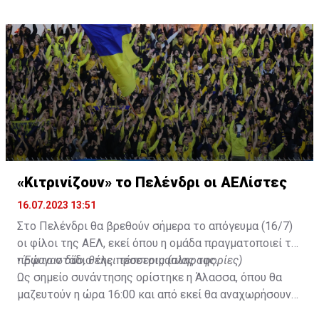
στο γήπεδο με το περσινό ρόστερ.
«Κιτρινίζουν» το Πελένδρι οι ΑΕΛίστες
16.07.2023 13:51
Στο Πελένδρι θα βρεθούν σήμερα το απόγευμα (16/7)
οι φίλοι της ΑΕΛ, εκεί όπου η ομάδα πραγματοποιεί το
πρώτο στάδιο της προετοιμασίας της.
•
Έφυγαν δύο, θέλει τέσσερις (πληροφορίες)
Ως σημείο συνάντησης ορίστηκε η Άλασσα, όπου θα
μαζευτούν η ώρα 16:00 και από εκεί θα αναχωρήσουν
με προορισμό το κοινοτικό γήπεδο Πελενδρίου, για να