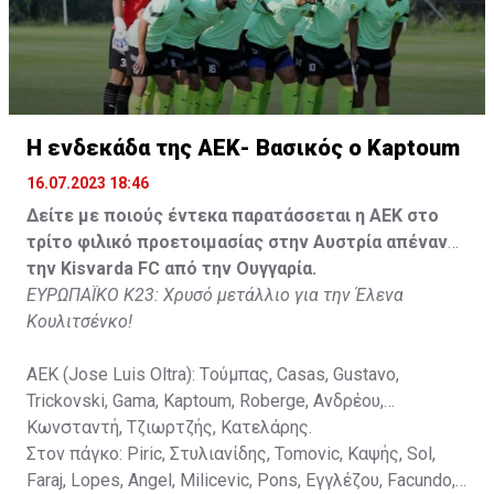
Στον πάγκο: Piric, Στυλιανίδης, Tomovic, Καψής, Sol,
Faraj, Lopes, Angel, Milicevic, Pons, Εγγλέζου, Facundo,
Gonzalez, Guyrcso, Μάμας.
Κisvarda FC (Milos Kruscic): Kovacs, Navratil, Raul, Szor,
Lippai, Alic, Kormendi, Makowski, Czekus, Ilievski,
H ενδεκάδα της ΑΕΚ- Βασικός ο Kaptoum
Spasic.
16.07.2023 18:46
Στον πάγκο: Petkovic, Cipetic, Kovasic, Jovicic, Szeles,
Δείτε με ποιούς έντεκα παρατάσσεται η ΑΕΚ στο
Vida, Otvos, Lucas, Camas, Mesanovic.
τρίτο φιλικό προετοιμασίας στην Αυστρία απέναντι
την Kisvarda FC από την Ουγγαρία.
ΕΥΡΩΠΑΪΚΟ Κ23: Χρυσό μετάλλιο για την Έλενα
Κουλιτσένκο!
ΑΕΚ (Jose Luis Oltra): Tούμπας, Casas, Gustavo,
Trickovski, Gama, Κaptoum, Roberge, Aνδρέου,
Κωνσταντή, Τζιωρτζής, Κατελάρης.
Στον πάγκο: Piric, Στυλιανίδης, Tomovic, Καψής, Sol,
Faraj, Lopes, Angel, Milicevic, Pons, Εγγλέζου, Facundo,