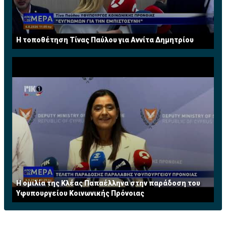
H τοποθέτηση Τίνας Παύλου για Αννίτα Δημητρίου
Η ομιλία της Κλέας Παπαέλληνα στην παράδοση του
Υφυπουργείου Κοινωνικής Πρόνοιας