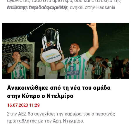
αγωνιστεί, τόσο στα αριστερά, όσο και στα δεξιά της
επίθεσης. Ο ποδοσφαιριστής ανήκει στην Hassania
Διαβάστε περισσότερα
ΕΔΩ
.
d'Agadir με την οποία διατηρεί συμβόλαιο μέχρι το
2026.
Ανακοινώθηκε από τη νέα του ομάδα
στην Κύπρο ο Ντελμίρο
16.07.2023 11:29
Στην ΑΕΖ θα συνεχίσει την καριέρα του ο περσινός
πρωταθλητής με τον Άρη, Ντελμίρο.