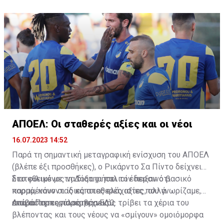
ΑΠΟΕΛ: Οι σταθερές αξίες και οι νέοι
16.07.2023 14:52
Παρά τη σημαντική μεταγραφική ενίσχυση του ΑΠΟΕΛ
(βλέπε έξι προσθήκες), ο Ρικάρντο Σα Πίντο δείχνει
διατεθειμένος να διατηρήσει τον περσινό βασικό
Στο φιλικό με τη Δόξα οι παλιοί έδειξαν ότι
κορμό, κάνοντας κάποιες ελάχιστες, αλλά
παραμένουν οι ίδιες σταθερές αξίες που γνωρίζαμε,
απαραίτητες παρεμβάσεις.
ενώ ο Πορτογάλος τεχνικός τρίβει τα χέρια του
Διαβάστε περισσότερα
ΕΔΩ
.
βλέποντας και τους νέους να «σμίγουν» ομοιόμορφα