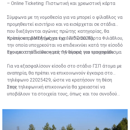
– Online Ticketing: Πιστωτική και χρεωστική κάρτα
Σύμφωνα με τη νομοθεσία για να μπορεί ο φίλαθλος να
προμηθευτεί εισιτήριο και να εισέρχεται σε στάδια
που διεξάγονται αγώνες πρώτης κατηγορίας, θα
πρέπει απαραιτήτως να έχει εκδώσει Κάρτα Φιλάθλου,
Κρατήσεις ΑΜΕΑ (μέχρι τις 17/07/2023)
την οποία υποχρεούται να επιδεικνύει κατά την είσοδό
του στο στάδιο και κατά την αγορά του εισιτηρίου.
Έχουμε στην διάθεση μας 14 θέσεις για τροχοκάθισμα.
Για να εξασφαλίσουν είσοδο στο στάδιο ΓΣΠ άτομα με
αναπηρία, θα πρέπει να επικοινωνούν έγκαιρα στο
τηλέφωνο 22025429, ώστε να κρατήσουν τη θέση
τους.
Στην τηλεφωνική επικοινωνία θα χρειαστεί να
υποβάλουν τα στοιχεία τους, όπως και του συνοδού
τους. Τα στοιχεία που χρειάζονται είναι:
ονοματεπώνυμο, αριθμός πινακίδας αυτοκινήτου,
κάρτα ΑμεΑ και αριθμός κάρτας φιλάθλου του
συνοδού.»