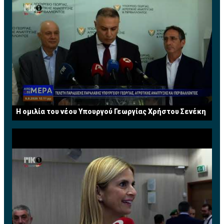
Η ομιλία του νέου Υπουργού Γεωργίας Χρήστου Σενέκη