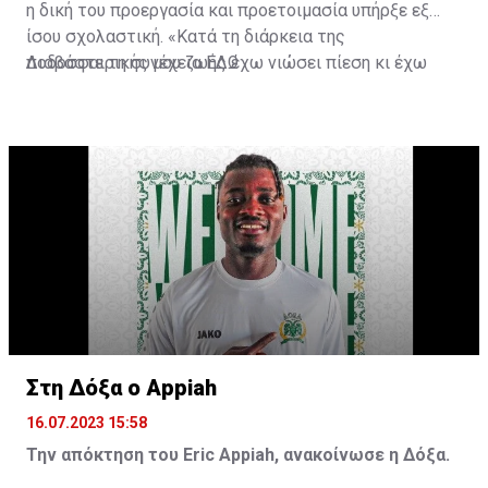
η δική του προεργασία και προετοιμασία υπήρξε εξ
ίσου σχολαστική. «Κατά τη διάρκεια της
ποδοσφαιρικής μου ζωής έχω νιώσει πίεση κι έχω
Διαβάστε τη συνέχεια
ΕΔΩ
ανταποκριθεί. Πρέπει να κάνω το ίδιο, να σκοράρω
τέρματα που θα βοηθήσουν την ομάδα», δήλωσε ο
31χρονος άσος.
Στη Δόξα ο Appiah
16.07.2023 15:58
Την απόκτηση του Eric Appiah, ανακοίνωσε η Δόξα.