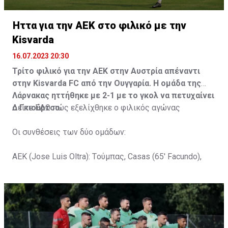
Ήττα για την ΑΕΚ στο φιλικό με την
Kisvarda
16.07.2023 20:30
Τρίτο φιλικό για την ΑΕΚ στην Αυστρία απέναντι
στην Kisvarda FC από την Ουγγαρία. Η ομάδα της
Λάρνακας ηττήθηκε με 2-1 με το γκολ να πετυχαίνει
ο Γκιούρτσο.
Δείτε
ΕΔΩ
πώς εξελίχθηκε ο φιλικός αγώνας
Οι συνθέσεις των δύο ομάδων:
ΑΕΚ (Jose Luis Oltra): Tούμπας, Casas (65' Facundo),
Gustavo (65' Pons), Trickovski (65' Lopes), Gama (65'
Gyurcso), Κaptoum (46' Καψής (65' Mάμας), Roberge (65'
Tomovic), Aνδρέου (65' Angel) , Κωνσταντή (65' Sol),
Τζιωρτζής (65' Faraj), Κατελάρης (65' Milicevic).