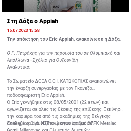
Στη Δόξα ο Appiah
16.07.2023 15:58
Την απόκτηση του Eric Appiah, ανακοίνωσε η Δόξα.
Ο Γ. Πετράκης για την παρουσία του σε Ολυμπιακό και
Απόλλωνα - Σχόλιο για Ουζουνίδη
Αναλυτικά:
Το Σωματείο ΔΟΞΑ Θ.Ο.Ι. ΚΑΤΩΚΟΠΙΑΣ ανακοινώνει
την έναρξη συνεργασίας με τον Γκανέζο
ποδοσφαιριστή Eric Appiah.
Ο Eric γεννήθηκε στις 08/05/2001 (22 ετών) και
αγωνίζεται σε όλες τις θέσεις της επίθεσης. Ξεκίνησε
την καριέρα του από τις ακαδημίες της Βελγικής
ακαδημίας Club NXT ενώ αγωνίστηκε σε FK Metalac
Επέλεξε να αγωνίζεται με τον αριθμό 27.
Gornji Milanovac και Ολυμπιάς Λυμπιών.