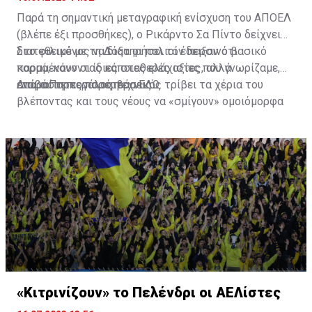
Παρά τη σημαντική μεταγραφική ενίσχυση του ΑΠΟΕΛ
(βλέπε έξι προσθήκες), ο Ρικάρντο Σα Πίντο δείχνει
διατεθειμένος να διατηρήσει τον περσινό βασικό
Στο φιλικό με τη Δόξα οι παλιοί έδειξαν ότι
κορμό, κάνοντας κάποιες ελάχιστες, αλλά
παραμένουν οι ίδιες σταθερές αξίες που γνωρίζαμε,
απαραίτητες παρεμβάσεις.
ενώ ο Πορτογάλος τεχνικός τρίβει τα χέρια του
Διαβάστε περισσότερα
ΕΔΩ
.
βλέποντας και τους νέους να «σμίγουν» ομοιόμορφα
στο γήπεδο με το περσινό ρόστερ.
«Κιτρινίζουν» το Πελένδρι οι ΑΕΛίστες