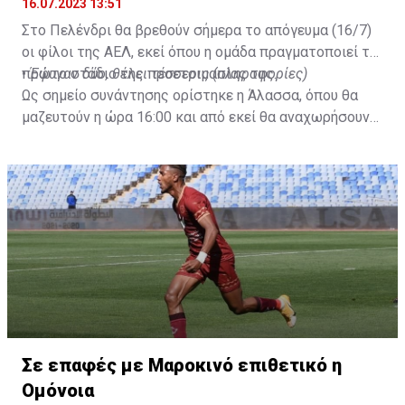
16.07.2023 13:51
Στο Πελένδρι θα βρεθούν σήμερα το απόγευμα (16/7)
οι φίλοι της ΑΕΛ, εκεί όπου η ομάδα πραγματοποιεί το
πρώτο στάδιο της προετοιμασίας της.
•
Έφυγαν δύο, θέλει τέσσερις (πληροφορίες)
Ως σημείο συνάντησης ορίστηκε η Άλασσα, όπου θα
μαζευτούν η ώρα 16:00 και από εκεί θα αναχωρήσουν
με προορισμό το κοινοτικό γήπεδο Πελενδρίου, για να
δώοσυν το παρών τους στην απογευματινή προπόνηση
της ομάδας.
Σε επαφές με Μαροκινό επιθετικό η
Ομόνοια