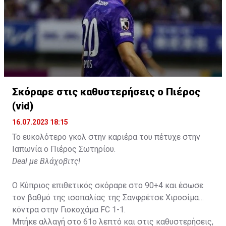
Σκόραρε στις καθυστερήσεις ο Πιέρος
(vid)
16.07.2023 18:15
Το ευκολότερο γκολ στην καριέρα του πέτυχε στην
Ιαπωνία ο Πιέρος Σωτηρίου.
Deal με Βλάχοβιτς!
Ο Κύπριος επιθετικός σκόραρε στο 90+4 και έσωσε
τον βαθμό της ισοπαλίας της Σανφρέτσε Χιροσίμα
κόντρα στην Γιοκοχάμα FC 1-1.
Μπήκε αλλαγή στο 61ο λεπτό και στις καθυστερήσεις,