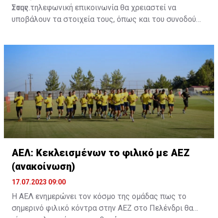
τους.
Στην τηλεφωνική επικοινωνία θα χρειαστεί να
υποβάλουν τα στοιχεία τους, όπως και του συνοδού
τους. Τα στοιχεία που χρειάζονται είναι:
ονοματεπώνυμο, αριθμός πινακίδας αυτοκινήτου,
κάρτα ΑμεΑ και αριθμός κάρτας φιλάθλου του
συνοδού.»
ΑΕΛ: Κεκλεισμένων το φιλικό με ΑΕΖ
(ανακοίνωση)
17.07.2023 09:00
Η ΑΕΛ ενημερώνει τον κόσμο της ομάδας πως το
σημερινό φιλικό κόντρα στην ΑΕΖ στο Πελένδρι θα