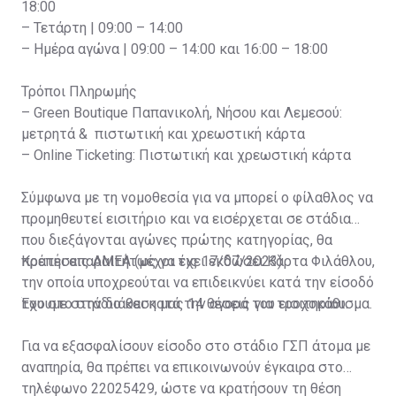
18:00
– Τετάρτη | 09:00 – 14:00
– Ημέρα αγώνα | 09:00 – 14:00 και 16:00 – 18:00
Τρόποι Πληρωμής
– Green Boutique Παπανικολή, Νήσου και Λεμεσού:
μετρητά & πιστωτική και χρεωστική κάρτα
– Online Ticketing: Πιστωτική και χρεωστική κάρτα
Σύμφωνα με τη νομοθεσία για να μπορεί ο φίλαθλος να
προμηθευτεί εισιτήριο και να εισέρχεται σε στάδια
που διεξάγονται αγώνες πρώτης κατηγορίας, θα
πρέπει απαραιτήτως να έχει εκδώσει Κάρτα Φιλάθλου,
Κρατήσεις ΑΜΕΑ (μέχρι τις 17/07/2023)
την οποία υποχρεούται να επιδεικνύει κατά την είσοδό
του στο στάδιο και κατά την αγορά του εισιτηρίου.
Έχουμε στην διάθεση μας 14 θέσεις για τροχοκάθισμα.
Για να εξασφαλίσουν είσοδο στο στάδιο ΓΣΠ άτομα με
αναπηρία, θα πρέπει να επικοινωνούν έγκαιρα στο
τηλέφωνο 22025429, ώστε να κρατήσουν τη θέση