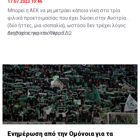
17.07.2023 10:46
Μπορεί η ΑΕΚ να μη μετράει κάποια νίκη στα τρία
φιλικά προετοιμασίας που έχει δώσει στην Αυστρία
(δύο ήττες, μια ισοπαλία), ωστόσο δεν τρέχει λόγος
ανησυχίας για τον Όλτρα.
Διαβάστε περισσότερα
ΕΔΩ
.
Ενημέρωση από την Ομόνοια για τα