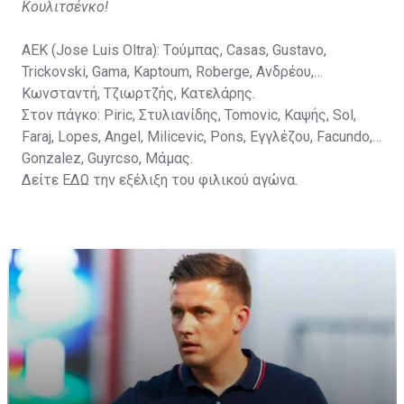
Κουλιτσένκο!
ΑΕΚ (Jose Luis Oltra): Tούμπας, Casas, Gustavo,
Trickovski, Gama, Κaptoum, Roberge, Aνδρέου,
Κωνσταντή, Τζιωρτζής, Κατελάρης.
Στον πάγκο: Piric, Στυλιανίδης, Tomovic, Καψής, Sol,
Faraj, Lopes, Angel, Milicevic, Pons, Εγγλέζου, Facundo,
Gonzalez, Guyrcso, Μάμας.
Δείτε
ΕΔΩ
την εξέλιξη του φιλικού αγώνα.