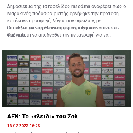
Δημοσίευμα της ιστοσελίδας rassd.ma αναφέρει πως ο
Μαροκινός ποδοσφαιριστής αρνήθηκε την πρόταση
και έκανε προσφυγή, λόγω των οφειλών, με
αποτέλεσμα να χαλάσει η μεταγραφή του στην
Οι άνθρωποι της Hassania προσπάθησαν να πείσουν
Ομόνοια.
τον παίκτη να αποδεχθεί την μεταγραφή για να
επωφεληθεί και ο ίδιος από το ποσό που θα κόστιζε η
μετακίνησή του, αλλά ο παίκτης αρνήθηκε και επέμεινε
να λύσει το συμβόλαιό του, ώστε να μετακομίσει
ελεύθερα σε οποιαδήποτε νέα ομάδα το τρέχον
καλοκαίρι.
ΑΕΚ: Το «κλειδί» του Σολ
16.07.2023 16:25