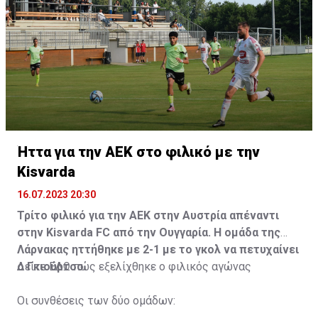
Ήττα για την ΑΕΚ στο φιλικό με την
Kisvarda
16.07.2023 20:30
Τρίτο φιλικό για την ΑΕΚ στην Αυστρία απέναντι
στην Kisvarda FC από την Ουγγαρία. Η ομάδα της
Λάρνακας ηττήθηκε με 2-1 με το γκολ να πετυχαίνει
ο Γκιούρτσο.
Δείτε
ΕΔΩ
πώς εξελίχθηκε ο φιλικός αγώνας
Οι συνθέσεις των δύο ομάδων: