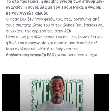
Το όλο πρότζεκτ, η ακριβής γνώση των επιθυμιών-
αναγκών, η συνομιλία με τον Τσάβι Ρόκα, η γνωριμία
με τον Άνχελ Γκαρθία.
Ο Φραν Σολ δεν ήταν φειδωλός, όταν ρωτήθηκε από
τους συμπατριώτες του τι τον ώθησε (και έπεισε) να
συνεχίσει την καριέρα του στην ΑΕΚ.
Ήταν όμως μια άλλη ατάκα του που φανέρωσε ότι και
η δική του προεργασία και προετοιμασία υπήρξε εξ
ίσου σχολαστική. «Κατά τη διάρκεια της
ποδοσφαιρικής μου ζωής έχω νιώσει πίεση κι έχω
Διαβάστε τη συνέχεια
ΕΔΩ
ανταποκριθεί. Πρέπει να κάνω το ίδιο, να σκοράρω
τέρματα που θα βοηθήσουν την ομάδα», δήλωσε ο
31χρονος άσος.