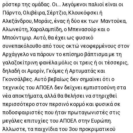
ρόστερ της ομάδας. Οι… λεγόμενοι παλιοί είναι οι
Πάρντο, Ολιβέιρα, Σέρτζιο, Κλουκόφσκι ή
Αλεξάνδρου, Μοράις, ένας ή δύο εκ των Μαντούκα,
Αλωνεύτη, Χαραλαμπίδη, ο Μπενασούρ και ο
Μπούντιμιρ. Αυτό, θα έχει ως φυσικό
συνεπακόλουθο από τους οκτώ νεοφερμένους στον
Αρχάγγελο να πάρουν το επίσημο βάπτισμα με τη
γαλαζοκίτρινη φανέλα μόλις οι τρεις ή οι τέσσερις,
δηλαδή οι Αμορίν, Γκόμες ή Αρτυματάς και
Γκονσάλβες. Αυτό βεβαίως δεν σημαίνει ότι ο
τεχνικός του ΑΠΟΕΛ δεν δείχνει εμπιστοσύνη στα
νέα αποκτήματα, αλλά θα θελήσει να στηριχθεί
περισσότερο στον περσινό κορμό και φυσικά σε
ποδοσφαιριστές που ήταν πρωταγωνιστές στις
μεγάλες επιτυχίες του ΑΠΟΕΛ στην Ευρώπη.
Άλλωστε, τα παιχνίδια του 3ου προκριματικού